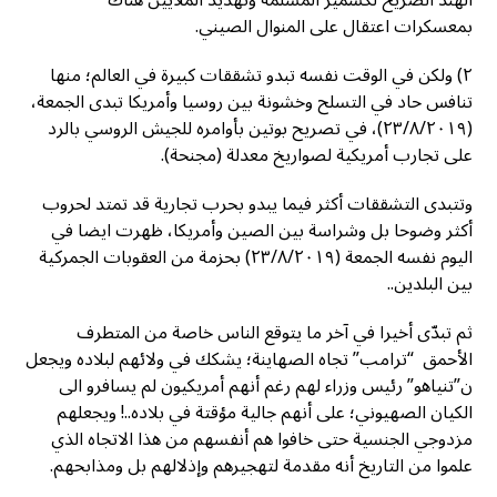
الهند الصريح لكشمير المسلمة وتهديد الملايين هناك
بمعسكرات اعتقال على المنوال الصيني.
٢) ولكن في الوقت نفسه تبدو تشققات كبيرة في العالم؛ منها
تنافس حاد في التسلح وخشونة بين روسيا وأمريكا تبدى الجمعة،
(٢٣/٨/٢٠١٩)، في تصريح بوتين بأوامره للجيش الروسي بالرد
على تجارب أمريكية لصواريخ معدلة (مجنحة).
وتتبدى التشققات أكثر فيما يبدو بحرب تجارية قد تمتد لحروب
أكثر وضوحا بل وشراسة بين الصين وأمريكا، ظهرت ايضا في
اليوم نفسه الجمعة (٢٣/٨/٢٠١٩) بحزمة من العقوبات الجمركية
بين البلدين..
ثم تبدّى أخيرا في آخر ما يتوقع الناس خاصة من المتطرف
الأحمق “ترامب” تجاه الصهاينة؛ يشكك في ولائهم لبلاده ويجعل
ن”تنياهو” رئيس وزراء لهم رغم أنهم أمريكيون لم يسافرو الى
الكيان الصهيوني؛ على أنهم جالية مؤقتة في بلاده..! ويجعلهم
مزدوجي الجنسية حتى خافوا هم أنفسهم من هذا الاتجاه الذي
علموا من التاريخ أنه مقدمة لتهجيرهم وإذلالهم بل ومذابحهم.