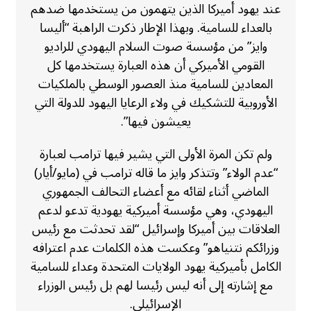
عند يهود أميركا الذين يتهمون من يستخدمها ضدهم
بالعداء للسامية. وبهذا الإطار ذكرت الراهبة “أليسا
وايز” من مؤسسة صوت السلام اليهودي للراديو
القومي الأميركي أن هذه العبارة يستخدمها كل
المعادين للسامية منذ العصور الوسطي بالملكيات
الأوروبية للتشكيك في ولاء الرعايا اليهود للدولة التي
يعيشون فيها”.
ولم تكن المرة الأولى التي يشير فيها ترامب لعبارة
“عدم الولاء” وتتذكر وايز ما قاله ترامب في (مايو/أيار)
الماضي أثناء لقائه مع أعضاء التحالف الجمهوري
اليهودي، وهي مؤسسة أميركية يهودية تدعو لدعم
العلاقات بين أميركا وإسرائيل “لقد تحدثت مع رئيس
وزرائكم نتنياهو” وعكست هذه الكلمات عدم اعترافه
الكامل بأميركية يهود الولايات المتحدة وعداء للسامية
مع إشارته إلى أنه ليس رئيسا لهم بل رئيس الوزراء
الإسرائيلي.