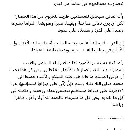
تتضارب مصالحهم في ساعة من نهار.
وأنه تعالى سيجعل للمسلمين طريقا للخروج من هذا الحصار؛
لكن أن يرى تعالى منا ثقة ويقينا، صبرا وتفويضا، التزاما بشرعه
وصبرا على قدره واستعلاء على عدوه.
إن الغرب لا يملك العالم، ولا يملك الحياة، ولا يملك الأقدار. وإن
الأمان في جناب الله، تصديقا ويقينا، طاعة وانقيادا.
وأما كيف ستسير الأمور؛ فذلك قدر الله الشامل والغيب
المملوك بيد الله، وتصاريف الأقدار له تعالى. وفي كل هذا يجب
أن يوقن المسلم ما قاله هود عليه السلام والأنبياء جميعا الى
محمد صلى الله عليه وسلم ﴿إِنَّ رَبِّي عَلَى صِرَاطٍ مُسْتَقِيمٍ﴾
(هود:
فربنا على صراط مستقيم يتضمن عدله ورحمته وحكمته في
٥٦)
كل ما يقدره، وفي كل ما يشرعه؛ فالحمد لله أولا وآخرا، ظاهرا
وباطنا.
……………………