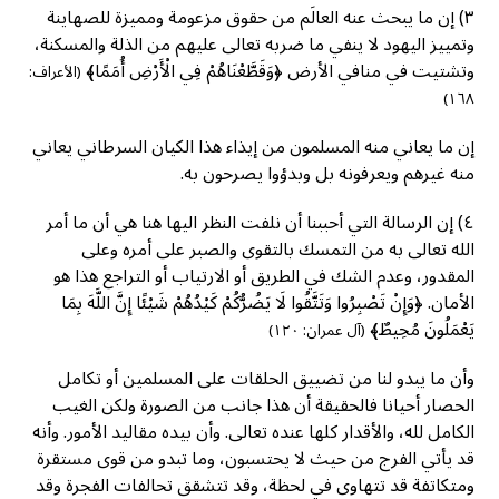
٣) إن ما يبحث عنه العالَم من حقوق مزعومة ومميزة للصهاينة
وتمييز اليهود لا ينفي ما ضربه تعالى عليهم من الذلة والمسكنة،
وتشتيت في منافي الأرض ﴿وَقَطَّعْنَاهُمْ فِي الْأَرْضِ أُمَمًا﴾
(الأعراف:
١٦٨)
إن ما يعاني منه المسلمون من إيذاء هذا الكيان السرطاني يعاني
منه غيرهم ويعرفونه بل وبدؤوا يصرحون به.
٤) إن الرسالة التي أحببنا أن نلفت النظر اليها هنا هي أن ما أمر
الله تعالى به من التمسك بالتقوى والصبر على أمره وعلى
المقدور، وعدم الشك في الطريق أو الارتياب أو التراجع هذا هو
الأمان. ﴿وَإِنْ تَصْبِرُوا وَتَتَّقُوا لَا يَضُرُّكُمْ كَيْدُهُمْ شَيْئًا إِنَّ اللَّهَ بِمَا
يَعْمَلُونَ مُحِيطٌ﴾
(آل عمران: ١٢٠)
وأن ما يبدو لنا من تضييق الحلقات على المسلمين أو تكامل
الحصار أحيانا فالحقيقة أن هذا جانب من الصورة ولكن الغيب
الكامل لله، والأقدار كلها عنده تعالى. وأن بيده مقاليد الأمور. وأنه
قد يأتي الفرج من حيث لا يحتسبون، وما تبدو من قوى مستقرة
ومتكاتفة قد تتهاوى في لحظة، وقد تتشقق تحالفات الفجرة وقد