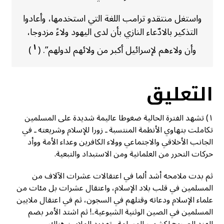
واستغل منتقدو ترامب اللغة التي استخدمها، وأعادوا
التذكير بالادّعاء النازي بأن لدى اليهود ولاءً مزدوجا،
١
وأن ولاءهم لإسرائيل أكبر من ولائهم لدولهم”. (
)
التعليق
١) تشهد الفترة الحالية ضغوطا عاليمة شديدة على المسلمين
تكاملت بتهاوي الأنظمة المنتسبة ـ زورا للإسلام وشريعته ـ في
الجانب الأخلاقي والاجتماعي وولاء الكافرين وعداء الأمة ووأد
حركات التحرر من العلمانية ومن الاستبداد والتبعية.
ثم بدت ملامحه أشد ألما في اعتقالات عشرات الآلاف من
المسلمين في قلب بلاد الإسلام، واعتقال عشرات بل مئات من
علماء الإسلام ودعاته وقتلهم في السجون، ثم في اعتقال ملايين
المسلمين في الصين الوثنية الشيوعية..! ثم اشتد الأمر بضم