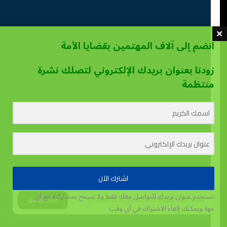
انضم إلى آلاف المهتمين بقضايا الأمة
زودنا بعنوان بريدك الإلكتروني لتصلك نشرة
منتظمة
اشترك الآن
نستخدم عنوان بريدك للتواصل معك فقط ولا نسمح بمشاركته مع أي
يستخدم هذا الموقع الكوكيز لتحسين تجربة المستخدم.
قبول وإغلاق
جهة
ويمكنك إلغاء الاشتراك في أي وقت