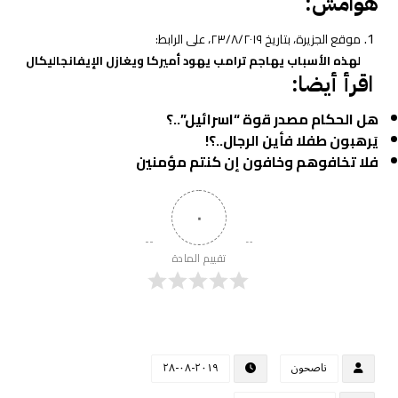
هوامش:
موقع الجزيرة، بتاريخ ٢٣/٨/٢٠١٩، على الرابط:
لهذه الأسباب يهاجم ترامب يهود أميركا ويغازل الإيفانجاليكال
اقرأ أيضا:
هل الحكام مصدر قوة “اسرائيل”..؟
يَرهبون طفلا فأين الرجال..؟!
فلا تخافوهم وخافون إن كنتم مؤمنين
٠
تقييم المادة
ناصحون
٢٠١٩-٠٨-٢٨