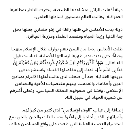
دولة أذهلت الرائي بمشاهدها الطبيعية، وحيّرت الناظر بمظاهرها
العمرانية، وهالت العالم بمستوى نشاطها العلمي..
دولة بدت الأندلس في ظلها رافلة في زهو حضاري جعلها بحق
جنة الدنيا وزينة الحياة ومقصد العلماء ومزرعة العباقرة.
ظلت الأندلس ردحا من الزمن تنعم بوارف ظلال الإسلام منهجا
وحياةً؛ حتى بدت تدير ظهرها لرسالتها الأصلية، فتناست قول
الله تعالى :﴿وَإِذْ تَأَذَّنَ رَبُّكُمْ لَئِنْ شَكَرْتُمْ لَأَزِيدَنَّكُمْ وَلَئِنْ كَفَرْتُمْ إِنَّ
عَذَابِي لَشَدِيدٌ﴾، فدبّ إلى مفاصلها الفساد واستشرت في
عروقها الغثائية، بعد أن ضعف لدى غالب أهلها الالتزام بمبادئ
الدين وأحكامه، وانعدمت بينهم مقتضيات الأخوة والتضامن
الإسلامي، وفشا في صفوفهم التفكك السياسي، وتخلى أكثرهم
عن شعيرة الجهاد في سبيل الله.
إضافة إلى غياب “الولاء الإسلامي” لدى كثير من كبرائهم
وأمرائهم، الذين أخلدوا إلى الأثرة وحب الذات والجبن والخور، مع
استشراء العصبية القبلية التي طغت على واقع المسلمين هناك،