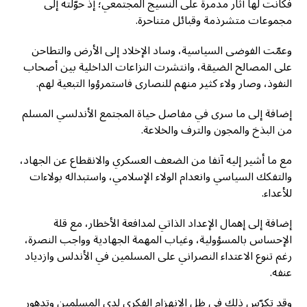
فكانت لها آثار مدمرة على النسيج المجتمعي؛ إذ حوّلته إلى
مجموعات متشرذمة وقبائل متناحرة.
وعمّت الفوضى السياسية، وساد الإخلاد إلى الأرض والتطاحن
على المصالح الضيقة، وانتشرت النزاعات الداخلية بين أصحاب
النفوذ، وصار ولاء كثير منهم للنصارى فاستمرؤوا التبعية لهم.
إضافة إلى ما سرى في مفاصل حياة المجتمع الأندلسي المسلم
من البذخ والمجون والترف والخلاعة.
مع ما أشير إليه آنفا من الضعف العسكري والانقطاع عن الجهاد،
والتفكك السياسي وانعدام الولاء الإسلامي، واستبداله بولاءات
للأعداء.
إضافة إلى إهمال الإعداد الذاتي لمدافعة الأخطار، مع قلة
الإحساس بالمسؤولية، وغياب المهمة الجهادية وواجب النصرة،
رغم تنوع الاعتداء النصراني على المسلمين في الأندلس وازدياد
عنفه.
وقد تكرّس ذلك في ظل الانهزام الفكري لدى المسلمين وتدهور