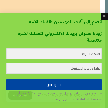
انضم إلى آلاف المهتمين بقضايا الأمة
زودنا بعنوان بريدك الإلكتروني لتصلك نشرة
منتظمة
اشترك الآن
نستخدم عنوان بريدك للتواصل معك فقط ولا نسمح بمشاركته مع أي
يستخدم هذا الموقع الكوكيز لتحسين تجربة المستخدم.
قبول وإغلاق
جهة
ويمكنك إلغاء الاشتراك في أي وقت