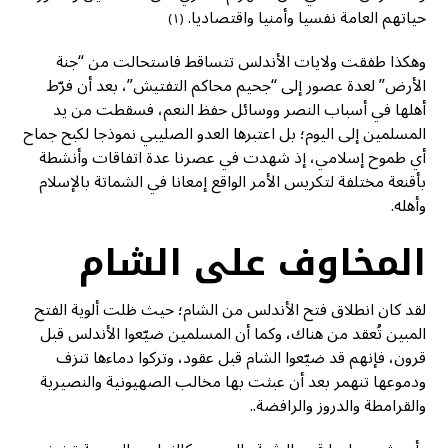
حياتهم العامة نفسيا وأمنيا واقتصاديا.
(١)
وهكذا طفقت ولايات الأندلس تتساقط فاستحالت من “جنة
الأرض” لعدة عصور إلى “جحيم محاكم التفتيش”، بعد أن فرّط
أهلها في أسباب النصر ووسائل حفظ النعم، فسقطت من يد
المسلمين إلى اليوم؛ بل اعتبرها العدو الصليبي نموذجا لكبح جماح
أي طموح إسلامي، إذ شهدت في عصرنا عدة اتفاقات وأنشطة
بأقنعة مختلفة لتكريس الأمر الواقع إمعانا في الشماتة بالإسلام
وأهله.
المخاوف على الشام
لقد كان انطلاق فتح الأندلس من الشام؛ حيث ظلت ألوية الفتح
المبين تُعقد من هناك، وكما أن المسلمين ضيّعوا الأندلس قبل
قرون، فإنهم قد ضيّعوا الشام قبل عقود، وتركوا دماءها تنزف
ودموعها تنهمر بعد أن عبثت بها مخالب الصهيونية والنصيرية
والقرامطة والدروز والرافضة..