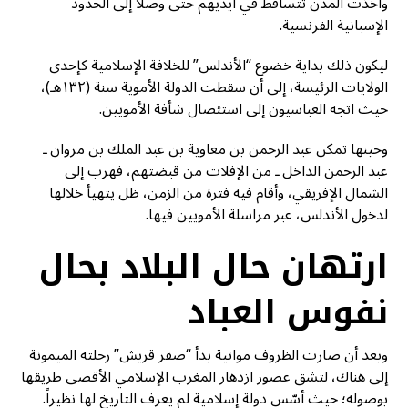
وأخذت المدن تتساقط في أيديهم حتى وصلا إلى الحدود
الإسبانية الفرنسية.
ليكون ذلك بداية خضوع “الأندلس” للخلافة الإسلامية كإحدى
الولايات الرئيسة، إلى أن سقطت الدولة الأموية سنة (١٣٢هـ)،
حيث اتجه العباسيون إلى استئصال شأفة الأمويين.
وحينها تمكن عبد الرحمن بن معاوية بن عبد الملك بن مروان ـ
عبد الرحمن الداخل ـ من الإفلات من قبضتهم، فهرب إلى
الشمال الإفريقي، وأقام فيه فترة من الزمن، ظل يتهيأ خلالها
لدخول الأندلس، عبر مراسلة الأمويين فيها.
ارتهان حال البلاد بحال
نفوس العباد
وبعد أن صارت الظروف مواتية بدأ “صقر قريش” رحلته الميمونة
إلى هناك، لتشق عصور ازدهار المغرب الإسلامي الأقصى طريقها
بوصوله؛ حيث أسّس دولة إسلامية لم يعرف التاريخ لها نظيراً.