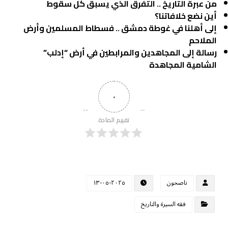
من عبرة التاريخ .. التفرق الذي يسبق كل سقوط
أين نضع خلافاتنا؟
إلى أهلنا في غوطة دمشق .. فسطاط المسلمين وأرض
الملاحم
رسالة إلى المجاهدين والمرابطين في أرض “إدلب”
الشامية المجاهدة
٠
تقييم المادة
ناصحون
٢٠٢٥-٠٥-١٣
فقه السيرة والتاريخ