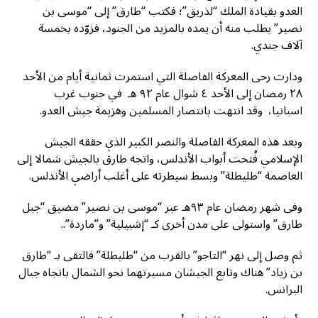
العدو بقيادة الملك “لذريق”؛ فكتب “طارق” إلى “موسى بن
نصير” يطلب منه أن يمده بالمزيد من الجنود، فزوّده بخمسة
آلاف جندي.
ودارت رحى المعركة الفاصلة التي استمرت ثمانية أيام من الأحد
٢٨ رمضان إلى الأحد ٤ شوال عام ٩٢ هـ في جنوب غرب
اسبانيا، وقد انتهت بانتصار المسلمين وهزيمة جيش العدو.
وبعد هذه المعركة الفاصلة والنصر الكبير الذي حققه الجيش
الإسلامي فُتحت أبواب الأندلس، واتجه طارق بالجيش شمالا إلى
العاصمة “طليطلة” وبسط سيطرته على أغلب أراضي الأندلس.
وفى شهر رمضان عام ٩٣هـ عبر “موسى بن نصير” مضيق “جبل
طارق” واستولى على مدن أخرى كـ “إشبيلية” و”ماردة”..
ثم وصل إلى نهر “التاجو” بالقرب من “طليطلة” فالتقى بـ “طارق
بن زياد” هناك وتابع الجيشان مسيرتهما نحو الشمال باتجاه جبال
البرانس.