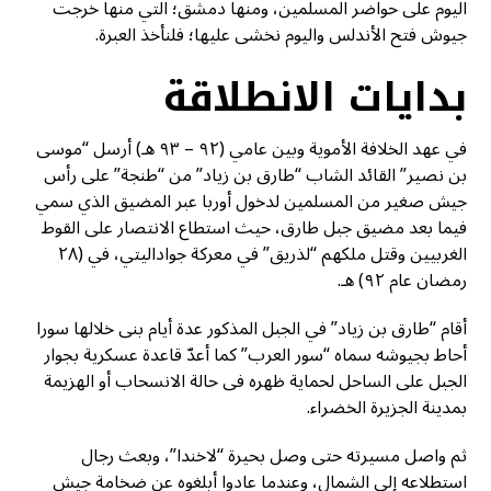
اليوم على حواضر المسلمين، ومنها دمشق؛ التي منها خرجت
جيوش فتح الأندلس واليوم نخشى عليها؛ فلنأخذ العبرة.
بدايات الانطلاقة
في عهد الخلافة الأموية وبين عامي (٩٢ – ٩٣ هـ) أرسل “موسى
بن نصير” القائد الشاب “طارق بن زياد” من “طنجة” على رأس
جيش صغير من المسلمين لدخول أوربا عبر المضيق الذي سمي
فيما بعد مضيق جبل طارق، حيث استطاع الانتصار على القوط
الغربيين وقتل ملكهم “لذريق” في معركة جواداليتي، في (٢٨
رمضان عام ٩٢) هـ.
أقام “طارق بن زياد” في الجبل المذكور عدة أيام بنى خلالها سورا
أحاط بجيوشه سماه “سور العرب” كما أعدّ قاعدة عسكرية بجوار
الجبل على الساحل لحماية ظهره فى حالة الانسحاب أو الهزيمة
بمدينة الجزيرة الخضراء.
ثم واصل مسيرته حتى وصل بحيرة “لاخندا”، وبعث رجال
استطلاعه إلى الشمال، وعندما عادوا أبلغوه عن ضخامة جيش