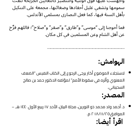
وأجهشت عليها قوى الوثنية والتنصير كالثعابين الجريحة تنفث
سمومها وتشفي غليل أحقادها وضغائنها، مجمعة على التنكيل
بأهل السنة فيها، كما فعل النصارى بمسلمي الأندلس.
فما أحوجنا إلى “موسى” و”طارق” و”صقر” و”صلاح”؛ فاللهم فرِّج
عن أهل الشام وعن المسلمين في كل مكان.
………………………………………………………………
الهوامش:
لاستجلاء الموضوع أكثر يرجى الرجوع إلى الكتاب النفيس “الضعف
المعنوي وأثره في سقوط الأمم” لمؤلفه الدكتور حمد بن صالح
السحيباني.
المصدر:
د. أحمد ولد محمد ذو النورين، مجلة البيان، الأحد ١٧ ربيع الأول ١٤٤٠ هـ –
الموافق٢٠١٨/١١/٢٥ م.
اقرأ أيضا: