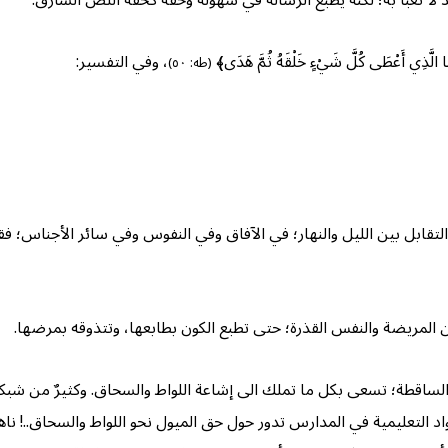
 لا تعبأ به؛ لكنه يطبع الرسالة في سهولة وخفة كخفة اللص السارق.
ي أَعْطَى كُلَّ شَيْءٍ خَلْقَهُ ثُمَّ هَدَى﴾
، وفي التفسير:
(طه: ٥٠)
ن الليل والنهار؛ في الآفاق وفي النفوس وفي سائر الأجناس؛ فقال: ﴿وَاللَّيْلِ إِذَا
ن المريضة والنفس القذرة؛ حتى تطبع الكون بطابعها، وتتذوقه بمرضها.
 والساقطة؛ تسعى بكل ما تملك الى إشاعة اللواط والسحاق. وكثيرٌ من شبك
لمواد التعليمية في المدارس تدور حول حق الميول نحو اللواط والسحاق..! نا