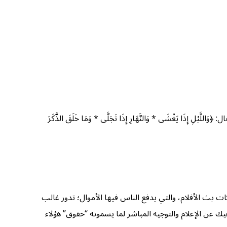
 يَغْشَى * وَالنَّهَارِ إِذَا تَجَلَّى * وَمَا خَلَقَ الذَّكَرَ
ات بث الأفلام، والتي يدفع الناس فيها الأموال؛ تدور غالب
هيك عن الإعلام والتوجيه المباشر لما يسمونه “حقوق” هؤلاء