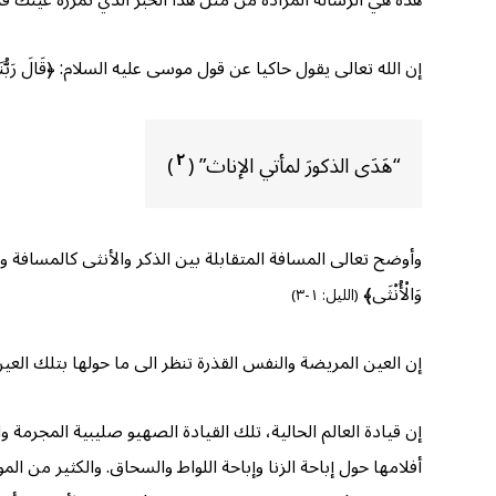
هذه هي الرسالة المرادة من مثل هذا الخبر الذي تمرره عينك قد
إن الله تعالى يقول حاكيا عن قول موسى عليه السلام: ﴿قَالَ رَبُّنَا الَّذِ
٢
“هَدَى الذكورَ لمأتي الإناث” (
)
وأوضح تعالى المسافة المتقابلة بين الذكر والأنثى كالمسافة والتقابل بي
وَالْأُنْثَى﴾
(الليل: ١-٣)
إن العين المريضة والنفس القذرة تنظر الى ما حولها بتلك العي
إن قيادة العالم الحالية، تلك القيادة الصهيو صليبية المجرمة
أفلامها حول إباحة الزنا وإباحة اللواط والسحاق. والكثير من ا