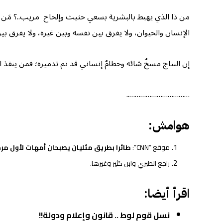
من ذا الذي يهبط بالبشرية بسعي حثيث وإلحاح مريب..؟ مَن ي
الإنسان والحيوان، ولا يفرق بين نفسه وبين غيره، ولا يفرق بي
إن النتاج مسخٌ شائه وحطامٌ إنساني قد تم تدميره؛ فمن ينقذ البشر
……………………………..
هوامش:
موقع “CNN”:
طائرا بطريق مثليان يصبحان أمهات لأول مرة
راجع الطبري وابن كثير وغيرها.
اقرأ أيضا:
نسل قوم لوط .. قانون وإعلام ودولة!!