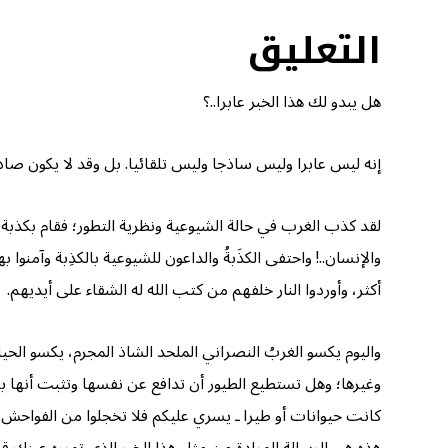
التعليق
هل يبدو لك هذا الخبر عابرا..؟
إنه ليس عابرا وليس ساذجا وليس تلقائيا. بل وقد لا يكون صاد
لقد كذب الغرب في حالة الشيوعية ونظرية التطور؛ فقام بكذبة (
والإنسان..! واحتفى الكذَبةُ والداعون للشيوعية بالكذِبة وآمنوا 
أكثر، وأوردوا النار خلفهم من كتب الله له الشقاء على أيديهم.
واليوم يكسو الغربُ النصراني الملحد الشاذ المجرم، يكسو الحيا
وغيرها؛ وهل تستطيع الطيور أن تدافع عن نفسها وتثبت أنها بريئة
كانت حيوانات أو طيرا ـ يسري عليكم فلا تخجلوا من الفواحش ولا 