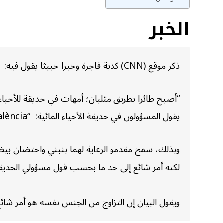
الخبر
ذكر موقع (CNN) كذبة فاجرة وخبرا خبيثا يقول فيه:
“أصبح طائرا بطريق مثليان؛ أمهات في حديقة للأحياء
يقول المسؤولون في حديقة الأحياء المائية: “Oceanogràfic València” قامت “إليكترا وفيوليت” ببناء عش من الحجارة معاً مع “اتخاذ الإجراءات المعتادة قبل الإنجاب”.
وبذلك، سمح مقدمو الرعاية لهما بتبني واحتضان بيضة 
لكنه أمر شائع إلى حد ما بحسب قول مسؤولي الحديق
ويقول البيان إن التزاوج من الجنس نفسه هو أمر شائع بين أكثر من ٤٥٠ نوعا من الحيوانات، سواء في حد