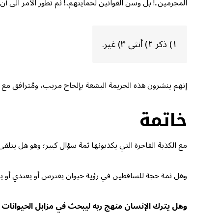
المجرمين..! بل وسن القوانين لحمايتهم..! ثم تطور الأمر الى
١) ذكر ٢) أنثى ٣) غير.
إنهم ينشرون هذه الجريمة البشعة بإلحاح مريب، ومُترافق مع الإ
خاتمة
مع الكذبة الفاجرة التي يكذبونها ثمة سؤال كبير؛ وهو هل يتلقى 
وهل ثمة حجة للساقطين في رؤية حيوان يفترس أو يعتدي أو ينحر
وهل يترك الإنسان منهج ربه ليبحث في مزابل الحيوانات وعلا