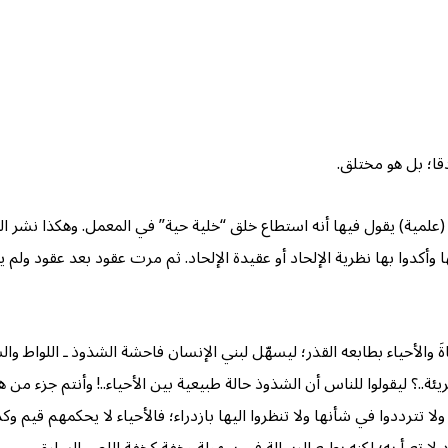
قا؛ بل هو مختلق.
علمية) يقول فيها أنه استطاع خلق “خلية حية” في المعمل. وهكذا نشر الخ
بها وأكدوا بها نظرية الإلحاد أو عقيدة الإلحاد. ثم مرت عقود بعد عقود ولم 
ةَ والأحياء بطابعه القذر؛ ليسهّل لبني الإنسان فاحشة الشذوذ ـ اللواط و
..؟ ليقولوا للناس أن الشذوذ حالة طبيعية بين الأحياء..! وأنتم جزء من ه
تترددوا في شأنها ولا تنظروا اليها بازدراء؛ فالأحياء لا يحكمهم قيم وكذ