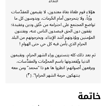
ابتداء.
هؤلاء قوم طغاة بغاة معتدون، لا يقيمون للمقدّسات
وزْناً، ولا يتحرجون أمام الحُرمات، ويدوسون كل ما
تواضع المجتمع على احترامه من خُلق ودين وعقيدة؛
يقفون دون الحق فيصدون الناس عنه، ويفتنون
المؤمنين ويؤذونهم أشد الإيذاء، ويخرجونهم من البلد
الحرام الذي يأمن فيه كل حي حتى الهوام !
ثم بعد ذلك كله يتسترون وراء الشهر الحرام، ويقيمون
الدنيا ويُقعدونها باسم المحرَّمات والمقدَّسات،
ويرفعون أصواتهم: انظروا ها هو ذا “محمد” ومن معه
ينتهكون حرمة الشهر الحرام!”.
٣
)
(
خاتمة