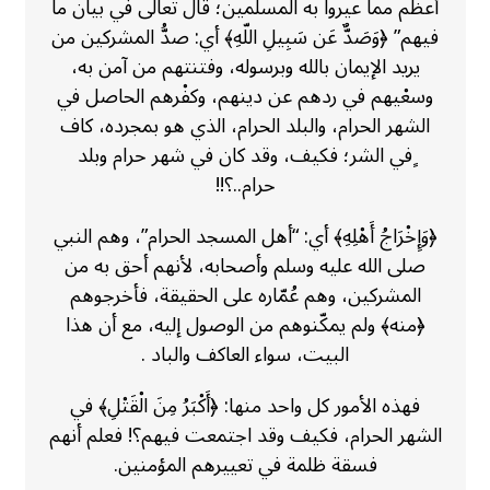
أعظم مما عيروا به المسلمين؛ قال تعالى في بيان ما
فيهم” ﴿وَصَدٌّ عَن سَبِيلِ اللّهِ﴾ أي: صدُّ المشركين من
يريد الإيمان بالله وبرسوله، وفتنتهم من آمن به،
وسعْيهم في ردهم عن دينهم، وكفْرهم الحاصل في
الشهر الحرام، والبلد الحرام، الذي هو بمجرده، كاف
ٍفي الشر؛ فكيف، وقد كان في شهر حرام وبلد
حرام..؟!!
﴿وَإِخْرَاجُ أَهْلِهِ﴾ أي: “أهل المسجد الحرام”، وهم النبي
صلى الله عليه وسلم وأصحابه، لأنهم أحق به من
المشركين، وهم عُمّاره على الحقيقة، فأخرجوهم
﴿منه﴾ ولم يمكّنوهم من الوصول إليه، مع أن هذا
البيت، سواء العاكف والباد .
فهذه الأمور كل واحد منها: ﴿أَكْبَرُ مِنَ الْقَتْلِ﴾ في
الشهر الحرام، فكيف وقد اجتمعت فيهم؟! فعلم أنهم
فسقة ظلمة في تعييرهم المؤمنين.