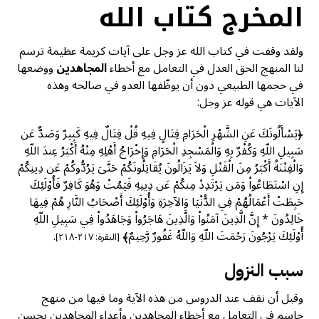
المخرج كتاب الله
ولقد وقفت في كتاب الله عز وجل على آيات كريمة عظيمة ترسم
لنا المنهج الحق العدل في التعامل مع أخطاء
المجاهدين
ووضعها
في حجمها الطبيعي دون أن يوظّفها العدو في صالحه وهذه
الآيات هي قوله عز وجل:
﴿يَسْأَلُونَكَ عَنِ الشَّهْرِ الْحَرَامِ قِتَالٍ فِيهِ قُلْ قِتَالٌ فِيهِ كَبِيرٌ وَصَدٌّ عَن
سَبِيلِ اللّهِ وَكُفْرٌ بِهِ وَالْمَسْجِدِ الْحَرَامِ وَإِخْرَاجُ أَهْلِهِ مِنْهُ أَكْبَرُ عِندَ اللّهِ
وَالْفِتْنَةُ أَكْبَرُ مِنَ الْقَتْلِ وَلاَ يَزَالُونَ يُقَاتِلُونَكُمْ حَتَّىَ يَرُدُّوكُمْ عَن دِينِكُمْ
إِنِ اسْتَطَاعُواْ وَمَن يَرْتَدِدْ مِنكُمْ عَن دِينِهِ فَيَمُتْ وَهُوَ كَافِرٌ فَأُوْلَئِكَ
حَبِطَتْ أَعْمَالُهُمْ فِي الدُّنْيَا وَالآخِرَةِ وَأُوْلَئِكَ أَصْحَابُ النَّارِ هُمْ فِيهَا
خَالِدُونَ * إِنَّ الَّذِينَ آمَنُواْ وَالَّذِينَ هَاجَرُواْ وَجَاهَدُواْ فِي سَبِيلِ اللّهِ
أُوْلَئِكَ يَرْجُونَ رَحْمَتَ اللّهِ وَاللّهُ غَفُورٌ رَّحِيمٌ﴾
.
[البقرة: ٢١٧-٢١٨]
سبب النزول
وقبل أن نقف عند الدروس من هذه الآية وما فيها من منهج
حاسم في التعامل مع أخطاء المجاهدين وأعداء المجاهدين يحسن