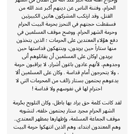
الحرام، وفتنة الناس عن دينهم أكبر عند الله من
القتل. وقد ارتكب المشركون هاتين الكبيرتين
فسقطت حجتهم في التحرز بحرمة البيت الحرام
وحرمة الشهر الحرام. ووضح موقف المسلمين في
دفع هؤلاء المعتدين على الحرمات ؛ الذين يتخذون
منها ستاراً حين يريدون، وينتهكون قداستها حين
يريدون !وكان على المسلمين أن يقاتلوهم أنى
وجدوهم، لأنهم عادون باغون أشرار، لا يراقبون حرمة
، ولا يتحرجون أمام قداسة . وكان على المسلمين ألا
يدعوهم يحتمون بستار زائف من المحرمات التي لا
احترام لها في نفوسهم ولا قداسة !
لقد كانت كلمة حق يراد بها باطل، وكان التلويح بحُرمة
الشهر الحرام مجرد ستار يحتمون خلفه، لتشويه
موقف الجماعة المسلمة، وإظهارها بمظهر المعتدي..
وهم المعتدون ابتداء، وهم الذين انتهكوا حرمة البيت