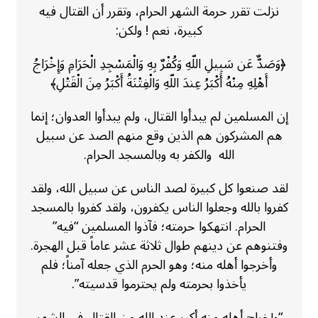
نزلت تقرر حرمة الشهر الحرام، وتقرر أن القتال فيه
كبيرة، نعم ! ولكن:
﴿وَصَدٌّ عَن سَبِيلِ اللّهِ وَكُفْرٌ بِهِ وَالْمَسْجِدِ الْحَرَامِ وَإِخْرَاجُ
أَهْلِهِ مِنْهُ أَكْبَرُ عِندَ اللّهِ وَالْفِتْنَةُ أَكْبَرُ مِنَ الْقَتْلِ﴾
إن المسلمين لم يبدأوا القتال، ولم يبدأوا العدوان؛ إنما
هم المشركون هم الذين وقع منهم الصد عن سبيل
الله والكفر به وبالمسجد الحرام.
لقد صنعوا كل كبيرة لصد الناس عن سبيل الله، ولقد
كفروا بالله وجعلوا الناس يكفرون، ولقد كفروا بالمسجد
الحرام. انتهكوا حرمته؛ فآذوا المسلمين “فيه”
وفتنوهم عن دينهم طوال ثلاثة عشر عاماً قبل الهجرة.
وأخرجوا أهله منه؛ وهو الحرم الذي جعله آمناً؛ فلم
يأخذوا بحرمته ولم يحترموا قدسيته”.
“وإخراج أهله منه أكبر عند الله من القتال في الشهر