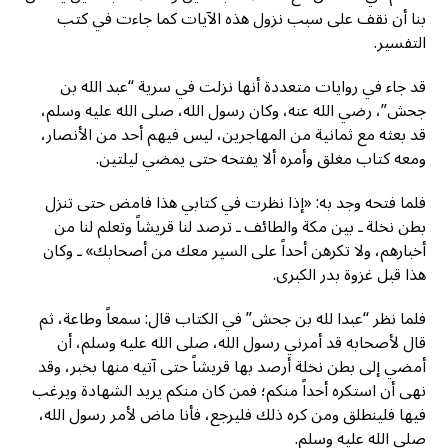
بنا أن نقف على سبب نزول هذه الآيات كما جاءت في كتب
التفسير.
قد جاء في روايات متعددة أنها نزلت في سرية “عبد الله بن
جحش”، رضي الله عنه، وكان رسول الله، صلى الله عليه وسلم،
قد بعثه مع ثمانية من المهاجرين، ليس فيهم أحد من الأنصار،
ومعه كتاب مغلق وأمره ألا يفتحه حتى يمضي ليلتين.
فلما فتحه وجد به: «إذا نظرت في كتابي هذا فامض حتى تنزل
بطن نخلة ـ بين مكة والطائف ـ ترصد لنا قريشاً وتعلم لنا من
أخبارهم، ولا تكرهن أحداً على السير معك من أصحابك» ـ وكان
هذا قبل غزوة بدر الكبرى.
فلما نظر “عبدا لله بن جحش” في الكتاب قال: سمعاً وطاعة، ثم
قال لأصحابه قد أمرني رسول الله، صلى الله عليه وسلم، أن
أمضي إلى بطن نخلة أرصد بها قريشاً حتى آتيه منها بخبر، وقد
نهى أن استكره أحداً منكم؛ فمن كان منكم يريد الشهادة ويرغب
فيها فلينطلق ومن كره ذلك فليرجع، فأنا ماض لأمر رسول الله،
صلى الله عليه وسلم.