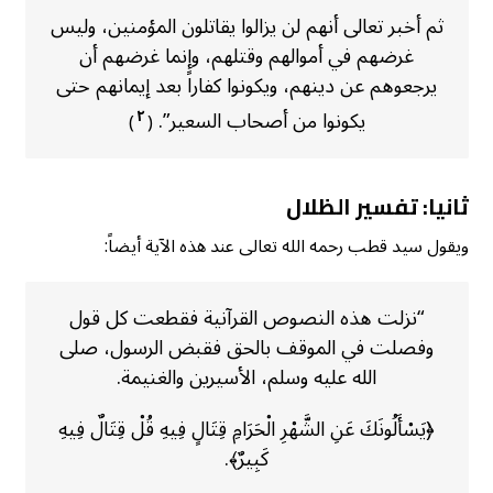
ثم أخبر تعالى أنهم لن يزالوا يقاتلون المؤمنين، وليس
غرضهم في أموالهم وقتلهم، وإنما غرضهم أن
يرجعوهم عن دينهم، ويكونوا كفاراً بعد إيمانهم حتى
يكونوا من أصحاب السعير”.
٢
)
(
ثانيا: تفسير الظلال
ويقول سيد قطب رحمه الله تعالى عند هذه الآية أيضاً:
“نزلت هذه النصوص القرآنية فقطعت كل قول
وفصلت في الموقف بالحق فقبض الرسول، صلى
الله عليه وسلم، الأسيرين والغنيمة.
﴿يَسْأَلُونَكَ عَنِ الشَّهْرِ الْحَرَامِ قِتَالٍ فِيهِ قُلْ قِتَالٌ فِيهِ
كَبِيرٌ﴾.