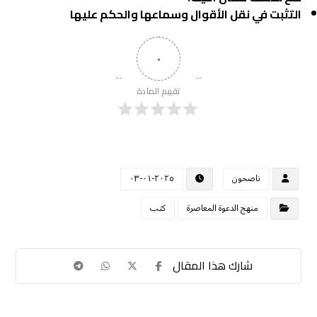
التثبت في نقل الأقوال وسماعها والحكم عليها
٠
تقييم المادة
ناصحون
٢٠٢٥-٠١-٠٣
منهج الدعوة المعاصرة
كتب