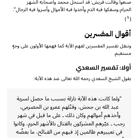
صنعوا وقالت قريش: قد أستحل محمد وأصحابه الشهر
الحرام،وسفكوا فيه الدم وأخذوا فيه الأموال وأسروا فيه الرجال”.
١
)
(
أقوال المفسرين
وننقل تفسير المفسرين لفهم الآية كما فهمها الأولون على وجهٍ
مستقيم.
أولا: تفسير السعدي
يقول الشيخ السعدي رحمه الله تعالى عند هذه الآية:
“ولما كانت هذه الآية نازلة بسبب ما حصل لسرية
عبد الله بن جحش، وقتْلهم عمرو بن الحضرمي،
وأخذهم أموالهم وكان ذلك ـ على ما قيل في شهر
رجب ـ عيّرهم المشركون بالقتال بالأشهر الحرم، وكانوا
في تعييرهم ظالمين إذ فيهم من القبائح، ما بعضُه