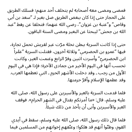
فمضى ومضى معه أصحابه لم يتخلف أحد منهم؛ فسلك الطريق
على الحجاز حتى إذا كان ببعض الطريق ضل بعير لـ “سعد بن أبي
وقاص” و”عتبة بن غزوان”، رضي الله عنهما؛ فتخلفا عن رهط “عبد
الله بن جحش” ليبحثا عن البعير ومضى الستة الباقون.
حتى إذا كانت السرية ببطن نخلة مرّت عير لقريش تحمل تجارة،
فيها “عمرو بن الحضرمي” وثلاثة آخرون، فقتلت السرية “عمْراً
ابن الحضرميّ” وأسرت اثنين وفرّ الرابع وغنمت العير، وكانت
تحسب أنها في اليوم الأخير من جمادى الآخرة؛ فإذا هي في اليوم
الأول من رجب ـ وقد دخلت الأشهر الحرم ـ التي تعظمها العرب.
وقد عظمها الإسلام وأقرّ حرمتها.
فلما قدمت السرية بالعير والأسيرين على رسول الله، صلى الله
عليه وسلم، قال: «ما أمرتكم بقتال في الشهر الحرام». فوقف
العير والأسيرين وأبى أن يأخذ من ذلك شيئاً.
فلما قال ذلك رسول الله، صلى الله عليه وسلم، سقط في أيدي
القوم، وظنّوا أنهم قد هلكوا؛ وعنّفهم إخوانهم من المسلمين فيما