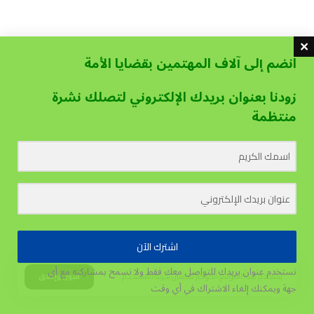
انضم إلى آلاف المهتمين بقضايا الأمة
زودنا بعنوان بريدك الإلكتروني لتصلك نشرة
منتظمة
اشترك الآن
نستخدم عنوان بريدك للتواصل معك فقط ولا نسمح بمشاركته مع أي
يستخدم هذا الموقع الكوكيز لتحسين تجربة المستخدم.
قبول وإغلاق
جهة
ويمكنك إلغاء الاشتراك في أي وقت