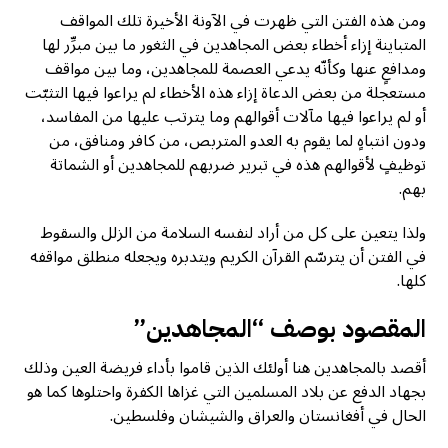
ومن هذه الفتن التي ظهرت في الآونة الأخيرة تلك المواقف
المتباينة إزاء أخطاء بعض المجاهدين في الثغور ما بين مبرِّر لها
ومدافعٍ عنها وكأنّه يدعي العصمة للمجاهدين، وما بين مواقف
مستعجلة من بعض الدعاة إزاء هذه الأخطاء لم يراعوا فيها التثبّت
أو لم يراعوا فيها مآلات أقوالهم وما يترتب عليها من المفاسد،
ودون انتباهٍ لما يقوم به العدو المتربص، من كافر ومنافق، من
توظيفٍ لأقوالهم هذه في تبرير ضربهم للمجاهدين أو الشماتة
بهم.
ولذا يتعين على كل من أراد لنفسه السلامة من الزلل والسقوط
في الفتن أن يترسّم القرآن الكريم ويتدبره ويجعله منطلق مواقفه
كلها.
المقصود بوصف “المجاهدين”
أقصد بالمجاهدين هنا أولئك الذين قاموا بأداء فريضة العين وذلك
بجهاد الدفع عن بلاد المسلمين التي غزاها الكفرة واحتلوها كما هو
الحال في أفغانستان والعراق والشيشان وفلسطين.