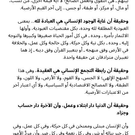
بينهم ـ هي التقوى والعمل الصالح؛ لا أية قيمة أخرى، من نسب،
أو مال، أو مركز، أو طبقة، أو جنس… إلى آخر القيم الأرضية.
وحقيقة
أن
غاية الوجود الإنساني هي العبادة لله
… بمعنى
العبودية المطلقة لله وحده، بكل مقتضيات العبودية، وأولها
الائتمار بأمره ـ وحده ـ في كل أمور الحياة صغيرها وكبيرها والتوجه
إليه ـ وحده ـ بكل نية وكل حركة، وكل خالجة وكل عمل، والخلافة
في الأرض وفق منهجه ـ أو بتعبير القرآن وفق دينه ـ إذ هما
تعبيران مترادفان عن حقيقة واحدة.
وحقيقة أن رابطة التجمع الإنساني هي العقيدة
، وهي هذا
المنهج الإلهي؛ لا الجنس، ولا القوم، ولا الأرض، ولا اللون، ولا
الطبقة، ولا المصالح الاقتصادية أو السياسية، ولا أي اعتبار آخر
من الاعتبارات الأرضية.
وحقيقة
أن الدنيا دار ابتلاء وعمل، وأن الآخرة دار حساب
وجزاء
.
وأن الإنسان مبتلى وممتحَن في كل حركة، وفي كل عمل، وفي
كل خير يناله أو شر، وفي كل نعمة وفي كل ضر. وأن مردَّ الأمور