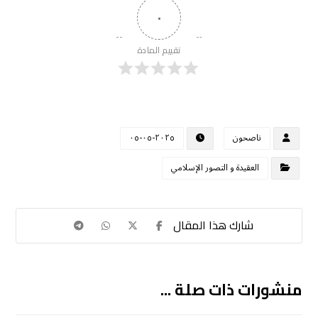
٠
تقييم المادة
ناصحون
٢٠٢٥-٠٥-٠٥
العقيدة و التصور الإسلامي
منشورات ذات صلة ...