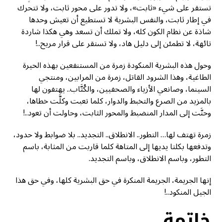
تستقر على شيء «ثابت»، ولا تدور على محور ثابت، ولا تتحرك
في إطار ثابت، والنفس البشرية لا تستطيع أن تعيش وحدها
شاذة عن نظام الكون كله، ولا تملك أن تسعد وهي هكذا شاردة
تائهة، لا تطمئن إلى دليل هاد، ولا تستقر على قرار مريح..!
وحول هذه البشرية المنكودة زمرة من المستنفعين بهذه الحيرة
الطاغية، وهذا الشرود القاتل، زمرة من المرابين، ومنتجي
السينما، وصانعي الأزياء والصحفيين، والكُتَّاب.. يهتفون لها
بالمزيد من الصرع والتخبط والدوار، كلما تعبت وكلَّت خطاها،
وحنَّت إلى المدار المنضبط والمحور الثابت، وحاولت أن تعود..!
زمرة تهتف لها… التطور.. الانطلاق.. التجديد.. بلا ضوابط ولا حدود،
وتدفعها بكلتا يديها إلى المتاهة كلما قاربت من المثابة، باسم
التطور، وباسم الانطلاق، وباسم التجديد.
إنها الجريمة، الجريمة المنكرة في حق البشرية كلها، وفي حق هذا
الجيل المنكود..!
خاتمة