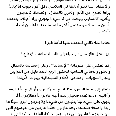
حركاتها وتتخبط وتتلبط كالممسوس، يراها تغير أزياءها في الفكر
والاعتقاد، كما تغير أزياءها في الملابس وفق أهواء بيوت الأزياء..!
يراها تصرخ من الألم، وتجري كالمطارَد، وتضحك كالمجنون،
وتُعَرْبِد كالسكير، وتبحث عن لا شيء..! وتجري وراء أخيلة..! وتقذف
بأثمن ما تملك، وتحتضن أقذر ما تمسك به يداها من أحجار
وأوضار..!
لعنة..! لعنة كالتي تتحدث عنها الأساطير..!
إنها تقتل «الإنسان» وتحوله إلى آلة… لتضاعف الإنتاج..!
إنها تقضي على مقوماته «الإنسانية»، وعلى إحساسه بالجمال
والخلق والمعاني السامية لتحقيق الربح لعدد قليل من المرابين
وتجار الشهوات، ومنتجي الأفلام السينمائية وبيوت الأزياء..!
وتنظر إلى وجوه الناس، ونظراتهم، وحركاتهم، وأزيائهم، وأفكارهم،
وآرائهم، ودعواتهم؛ فيخيل إليك أنهم هاربون..! مطارَدون..! لا
يلوون على شيء، ولا يتثبتون من شيء..! ولا يتريثون ليروا شيئًا ما
رؤية واضحة صحيحة، وهم هاربون فعلًا..! هاربون من نفوسهم التي
بين جنوبهم..! هاربون من نفوسهم الجائعة القلقة الحائرة التي لا