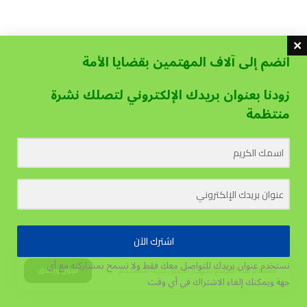
انضم إلى آلاف المهتمين بقضايا الأمة
زودنا بعنوان بريدك الإلكتروني لتصلك نشرة
منتظمة
اشترك الآن
نستخدم عنوان بريدك للتواصل معك فقط ولا نسمح بمشاركته مع أي
يستخدم هذا الموقع الكوكيز لتحسين تجربة المستخدم.
قبول وإغلاق
جهة
ويمكنك إلغاء الاشتراك في أي وقت