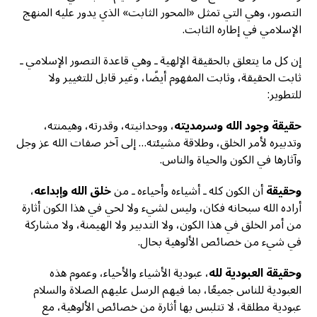
التصور، وهي التي تمثل «المحور الثابت» الذي يدور عليه المنهج
الإسلامي في إطاره الثابت.
إن كل ما يتعلق بالحقيقة الإلهية ـ وهي قاعدة التصور الإسلامي ـ
ثابت الحقيقة، وثابت المفهوم أيضًا، وغير قابل للتغيير ولا
للتطوير:
حقيقة
وجود الله وسرمديته
، ووحدانيته، وقدرته، وهيمنته،
وتدبيره لأمر الخلق، وطلاقة مشيئته… إلى آخر صفات الله عز وجل
وآثارها في الكون والحياة والناس.
وحقيقة
أن الكون كله ـ أشياءه وأحياءه ـ من
خلق الله وإبداعه
،
أراده الله سبحانه فكان، وليس لشيء ولا لحي في هذا الكون أثارة
من أمر الخلق في هذا الكون، ولا التدبير ولا الهيمنة، ولا مشاركة
في شيء من خصائص الألوهية بحال.
وحقيقة
العبودية لله
، عبودية الأشياء والأحياء، وعموم هذه
العبودية للناس جميعًا، بما فيهم الرسل عليهم الصلاة والسلام
عبودية مطلقة، لا تتلبس بها أثارة من خصائص الألوهية، مع