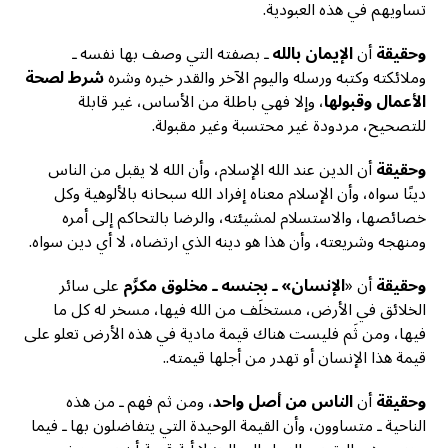
تساويهم في هذه العبودية.
وحقيقة
أن
الإيمان بالله
ـ بصفته التي وصف بها نفسه ـ
وملائكته وكتبه ورسله واليوم الآخر والقدر خيره وشره
شرط لصحة
الأعمال وقبولها
، وإلا فهي باطلة من الأساس، غير قابلة
للتصحيح، مردودة غير محتسبة وغير مقبولة.
وحقيقة
أن الدين عند الله الإسلام، وأن الله لا يقبل من الناس
دينًا سواه، وأن الإسلام معناه إفراد الله سبحانه بالألوهية وكل
خصائصها، والاستسلام لمشيئته، والرضا بالتحاكم إلى أمره
ومنهجه وشريعته، وأن هذا هو دينه الذي ارتضاه، لا أي دين سواه.
وحقيقة
أن «
الإنسان» ـ بجنسه ـ مخلوق مكرَّم
على سائر
الخلائق في الأرض، مستخلَف من الله فيها، مسخر له كل ما
فيها، ومن ثَم فليست هناك قيمة مادية في هذه الأرض تعلو على
قيمة هذا الإنسان أو تهدر من أجلها قيمته..
وحقيقة
أن
الناس من أصل واحد
، ومن ثم فهم ـ من هذه
الناحية ـ متساوون، وأن القيمة الوحيدة التي يتفاضلون بها ـ فيما