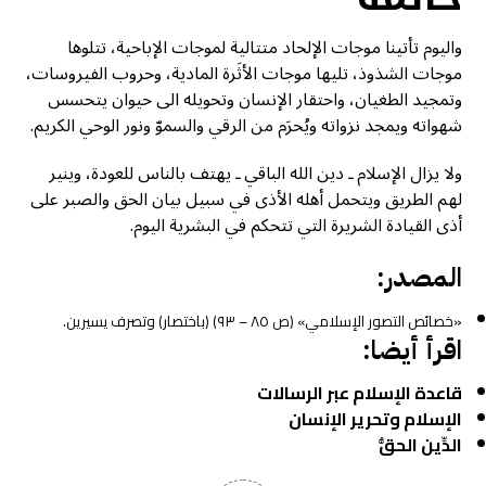
واليوم تأتينا موجات الإلحاد متتالية لموجات الإباحية، تتلوها
موجات الشذوذ، تليها موجات الأثَرة المادية، وحروب الفيروسات،
وتمجيد الطغيان، واحتقار الإنسان وتحويله الى حيوان يتحسس
شهواته ويمجد نزواته ويُحرَم من الرقي والسموّ ونور الوحي الكريم.
ولا يزال الإسلام ـ دين الله الباقي ـ يهتف بالناس للعودة، وينير
لهم الطريق ويتحمل أهله الأذى في سبيل بيان الحق والصبر على
أذى القيادة الشريرة التي تتحكم في البشرية اليوم.
المصدر:
«خصائص التصور الإسلامي» (ص ٨٥ – ٩٣) (باختصار) وتصرف يسيرين.
اقرأ أيضا:
قاعدة الإسلام عبر الرسالات
الإسلام وتحرير الإنسان
الدِّين الحقُّ