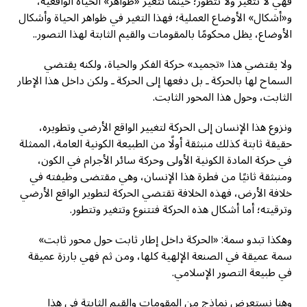
فهي لا تتغير ولا تتطور؛ حينما تتغير «ظواهر» الحياة الواقعية،
و«أشكال» الأوضاع العملية؛ فهذا التغير في ظواهر الحياة وأشكال
الأوضاع، يظل محكومًا بالمقومات والقيم الثابتة لهذا التصور..
ولا يقتضي هذا «تجميد» حركة الفكر والحياة، ولكنه يقتضي
السماح لها بالحركة ـ بل دفعها إلى الحركة ـ ولكن داخل هذا الإطار
الثابت، وحول هذا المحور الثابت.
ونزوع هذا الإنسان إلى الحركة لتغيير الواقع الأرضي وتطويره،
حقيقة ثابتة كذلك منبثقة أولًا من الطبيعة الكونية العامة، الممثلة
في حركة المادة الكونية الأولى وحركة سائر الأجرام في الكون،
ومنبثقة ثانيًا من فطرة هذا الإنسان، وهي مقتضى وظيفته في
خلافة الأرض، فهذه الخلافة تقتضي الحركة لتطوير الواقع الأرضي
وترقيته؛ أما أشكال هذه الحركة فتتنوع وتتغير وتتطور.
وهكذا تبدو سمة: «الحركة داخل إطار ثابت حول محور ثابت»
سمة عميقة في الصنعة الإلهية كلها، ومن ثم فهي بارزة عميقة
في طبيعة التصور الإسلامي.
وهنا نستعرض نماذج من المقومات والقيم الثابتة في هذا