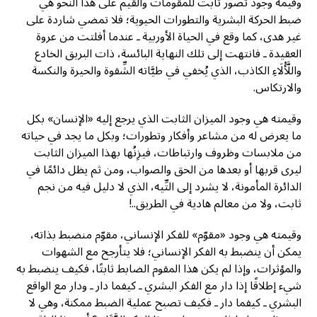
وقيمة وجود تصور ثابت للمقومات والقيم على هذا النحو هي
ضبط الحركة البشرية والتطورات الحيوية؛ فلا تمضي شاردة على
غير هدى، كما وقع في الحياة الأوربية ـ عندما أفلتت من عروة
العقيدة ـ فانتهت إلى تلك النهاية البائسة، ذات البريق الخادع
واللَّأْلَاءِ الكاذب، الذي يُخفي في طيَّاته الشِّقوة والحيرة والنكسة
والارتكاس.
وقيمته هي وجود الميزان الثابت الذي يرجع إليه «الإنسان» بكل
ما يعرض له من مشاعر وأفكار وتطورات؛ وبكل ما يجد في حياته
من ملابسات وظروف وارتباطات، فيزِنُها بهذا الميزان الثابت
ليرى قربها أو بعدها من الحق والصواب، ومن ثم يظل دائمًا في
الدائرة المأمونة، لا يشرد إلى التِّيه، الذي لا دليل فيه من نجم
ثابت، ولا من معالم هادية في الطريق..!
وقيمته هي وجود «مقوّم» للفكر الإنساني، مقوّم منضبط بذاته،
يمكن أن ينضبط به الفكر الإنساني؛ فلا يتأرجح مع الشهوات
والمؤثرات، وإذا لم يكن هذا المقوم الضابط ثابتًا، فكيف ينضبط به
شيء إطلاقًا إذا دار مع الفكر البشري ـ كيفما دار ـ ودار مع الواقع
البشري ـ كيفما دار ـ فكيف تصبح عملية الضبط ممكنة، وهي لا