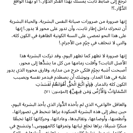
ترجع إلى ضابط ثابت يمسك بهذا الفكر الدَّوَّار..؟ أو بهذا الواقع
الدَّوَّار..؟!
إنها ضرورة من ضرورات صيانة النفس البشرية، والحياة البشرية
أن تتحرك داخل إطار ثابت، وأن تدور على محور لا يدور..! إنها
على هذا النحو تمضي على السنة الكونية الظاهرة في الكون كله،
والتي لا تتخلف في جِرْم من الأجرام..!
إنها ضرورة لا تظهر كما تظهر اليوم، وقد تركت البشرية هذا
الأصل الثابت؟ وأفلت زمامها من كل ما يشدُّها إلى محور،
أصبحت أشبه بجِرْم فلكي خرج من مداره، وفارق محوره الذي يدور
عليه في هذا المدار، ويوشك أن يصطدم فيدمر نفسه ويصيب
الكون كله بالدمار. ﴿وَلَوِ اتَّبَعَ الْحَقُّ أَهْوَاءَهُمْ لَفَسَدَتِ
السَّمَاوَاتُ وَالْأَرْضُ وَمَن فِيهِنَّ﴾
[المؤمنون: ٧١].
والعاقل «الواعي» الذي لم يأخذه الدُّوار الذي يأخذ البشرية اليوم،
حين ينظر إلى هذه البشرية المنكودة يراها تتخبط في تصوراتها،
وأنظمتها، وأوضاعها، وتقاليدها، وعاداتها، وحركاتها كلها تخبطًا
منكرًا شنيعًا، يراها تخلع ثيابها وتمزقها كالمهووس..! وتتشنج في