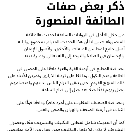
ذكر بعض صفات
الطائفة المنصورة
من خلال التأمل في الروايات السابقة لحديث «الطائفة
المنصورة» يتبين لنا أن هذا الحديث المتواتر بمجموع رواياته،
أصل جامع لمحاسن الصفات والأخلاق، ولأصول الإيمان
والإحسان في العبادة والتوجه إلى الله تعالى ونصرة دينه..
يجد فيه المطيع في أزمنة القوة والعزة دافعًا على المضي في
الطاعة وعدم النكول، ودافعًا على تربية الذراري وتمرين الأبناء على
ذلك المنهج القويم، حتى يبقى التزام الناس بدينهم واعتصامهم
بحبل ربهم نقيًّا جيلًا بعد جيل إلى قيام الساعة..
ويجد فيه الضعيف المغلوب على أمره حافزًا ودافعًا قويًّا على
الثبات في أزمنة الضعف والهوان والمحن والفتن.
كما أن الحديث شامل لمعاني التكليف والتشريف معًا، وحصول
التشريف لا يكون إلا بفعل التكليف فمن عمل من الأمة بمقتضى