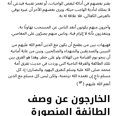
يفتر بعضهم في أدائه لبعض الواجبات، أو تعجز نفسه فيدعي أنه
لا يملك لتأدية الواجب حيلة، ويرى بعضهم الآخر أن غيره يوفي
بالفرض الكفائي، فلا علاقة له به.
وآخرون منهم يكونون أبعد الناس عن المستحب تهاونًا به،
ويتعذرون بأنه لا إلزام فيه، وناس منهم يصرّون على المعاصي.
فهيهات بين من يطمح أن يكون مع الذين أنعم الله عليهم من
النبيين والصديقين والشهداء والصالحين، وبين من غاية أمانيه
أن ينجو يوم القيامة من الهلاك ولو على خطر. وهذا هو الفرق بين
تلك الطائفة والفرقة الناجية التي وردت في حديث تفرق أمة
محمد صلى الله عليه وسلم كتفرق اليهود والنصارى؛ إذ كل
مسلم ناجٍ إن تغمده الله برحمته، ولكن ليس كل مسلم مع الذين
١٣
أنعم الله عليهم.
(
)
الخارجون عن وصف
الطائفة المنصورة