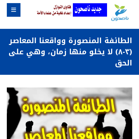
الطائفة المنصورة وواقعنا المعاصر
(٣-٨) لا يخلو منها زمان، وهي على
الحق