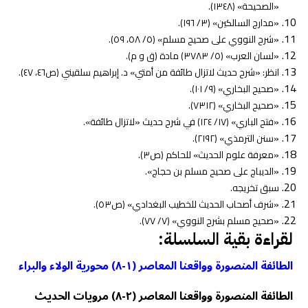
«الصحيحة» (١٣٤٨).
«مدارج السالكين» (٣/ ١٩٦).
«شرح النووي على صحيح مسلم» (٥/ ٥٨، ٥٩).
«لسان العرب» (٥/ ٣٧٨٣) مادة (ق و م).
انظر: «شرح حديث لاتزال طائفة من أمتي» د. إبراهيم سلقيني (ص٤٦، ٤٧).
«صحيح البخاري» (٩/ ١٠١).
«صحيح البخاري» (٧٣١٢).
«فتح الباري» (١٧/ ١٢٤) في شرح حديث «لاتزال طائفة».
«سنن الترمذي» (٢١٩٢).
«معرفة علوم الحديث» للحاكم (ص٣).
«الديباج على صحيح مسلم بن حجاج».
سبق تخريجه.
«شرف أصحاب الحديث للخطيب البغدادي» (ص٥٣).
«صحيح مسلم بشرح النووي» (٧/ ٧٧).
لقراءة بقية السلسلة:
الطائفة المنصورة وواقعنا المعاصر (١-٨) محورية الولاء والبراء
الطائفة المنصورة وواقعنا المعاصر (٢-٨) مرويات الحديث