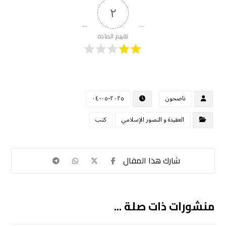
٢
تقييم المادة
ناصحون
٢٠٢٥-٠٥-٠٤
العقيدة و التصور الإسلامي
كتب
منشورات ذات صلة ...