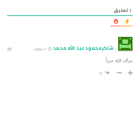
١
تعليق
شاكرمحمود عبد الله محمد
٧ سنوات
جزآك الله خيراً
٠
رد