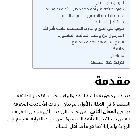
لا يخلو منها زمان
كونها طائفة من أمة محمد صلى الله عليه وسلم
علاقة الطائفة المنصورة بالفرقة الناجية
دوائر أهل الاسلام
كونها على الحق والصراط المستقيم قائمة بأمر الله
الخارجون عن وصف الطائفة المنصورة
الاتباع للسنة هو الوصف الجامع
خاتمة
هوامش:
لقراءة بقية السلسلة:
مقدمة
بعد بيان محورية عقيدة الولاء والبراء ووجوب الانحياز للطائفة
المنصورة في
المقال الأول
، ثم بيان روايات الأحاديث المعرفة
بها في
المقال الثاني
ـ من حيث الرواية ـ يأتي هنا دور التعريف
ببعض خصائص الطائفة المنصورة ـ من حيث الدراية.. فنجمع بين
الرواية والدراية كما هو مأخذ أهل السنة..