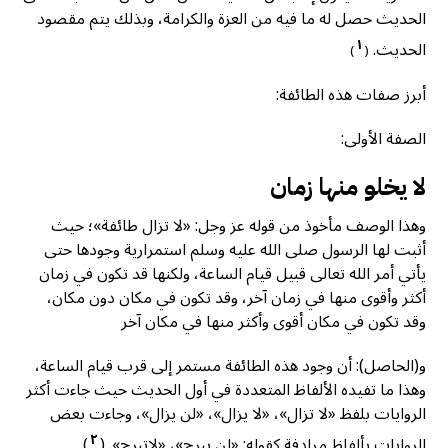
الحديث حصل له ما فيه من العزة والكرامة، وبذلك يتم مقصود
١
الحديث.
)
(
أبرز صفات هذه الطائفة:
الصفة الأولى:
لا يخلو منها زمان
وهذا الوصف مأخوذ من قوله عز وجل: «لا تزال طائفة»؛ حيث
أثبت لها الرسول صلى الله عليه وسلم استمرارية وجودها حتى
يأتي أمر الله تعالى قبيل قيام الساعة، ولكنها قد تكون في زمان
أكثر وأقوى منها في زمان آخر، وقد تكون في مكان دون مكان،
وقد تكون في مكان أقوى وأكثر منها في مكان آخر
و(الحاصل): أن وجود هذه الطائفة مستمر إلى قرب قيام الساعة،
وهذا ما تفيده الألفاظ المتعددة في أول الحديث حيث جاءت أكثر
الروايات بلفظ «لا تزال»، «لا يزال»، «لن يزال»، وجاءت بعض
٢
الروايات بألفاظ مرادفة كقوله: «لن يبرح»، «لاتبرح».
(
)