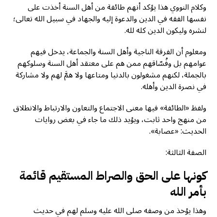
وكلام النووي هذا يؤكد أنهم طائفة من أهل السنة أخذت على
نفسها الفقه في الدين والدعوة إليه والجهاد في سبيل الله تعالى؛
لنشره وليكون الدين كله لله.
ومعلوم أن الفرقة الناجية وأهل السنة والجماعة، يدخل فيهم
عوامهم بل وفُسّاقهم ممن هم على معتقد أهل السنة وسلوكهم
بالجملة، لكنهم مشغولون بالدنيا ومتاعها ولا همَّ لهم ولا مشاركة
في نصرة الدين وأهله.
ولفظ «الطائفة» فيها معنى الاجتماع والتعاون والارتباط والانطلاق
من منهج واحد ثابت، ويؤيد ذلك ما جاء في بعض روايات
الحديث: «عصابة».
الصفة الثالثة:
كونها على الحق والصراط المستقيم قائمة
بأمر الله
وهذا يؤخذ من وصفه صلى الله عليه وسلم لهم في حديث