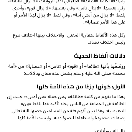
ومرادفة لكلمة «الطائفة» فجاء في أكثر الروايات «لا تزال طائفة»،
وفي بعضها: «لايزال ناس» وفي بعضها: «لا يزال قوم»، وأخرى
بلفظ: «لا يزال من أمتي أمة»، وفي لفظ: «لا يزال لهذا الأمر أو
على هذا الأمر عصابة»..
وكل هذه الألفاظ متقاربة المعنى، والاختلاف بينها اختلاف تنوع
وليس اختلاف تضاد.
دلالات ألفاظ الحديث
ووصْفُها بأنها «طائفة» أو «قوم» أو «ناس» أو «عصابة» من «أمة
محمد» صلى الله عليه وسلم يشمل عدة معان ودلالات:
الأول
: كونها جزءًا من هذه الأمة كلها
وهذا ما يفهم من كلمة «طائفة» ومن جملة «من أمتي»؛ حيث إن
الطائفة هي الجماعة من الناس وجاء تأكيد هذا بلفظ «مِن»
التبعيضية؛ وهذا يبين أنهم فئة من المسلمين خصها الله تعالى
بصفات محمودة واصطفاها لنصرة دينه، وليست الأمة كلها.
قال الفيروزآبادي: