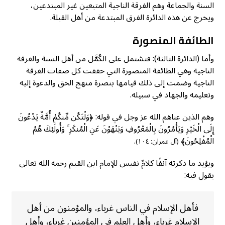
السنة والجماعة وهم الفرقة الناجية المتبعين غير المبتدعين،
ويخرج عن هذه الدائرة الفرق المبتدعة من أهل القبلة.
الطائفة المنصورة
وأما (الدائرة الثالثة): فتشتمل على الكُمَّل من أهل السنة والفرقة
الناجية وهي الطائفة المنصورة التي حققت كل صفات الفرقة
الناجية وضمت إلى ذلك قيامها بنصرة منهج الحق والدعوة إليه
وتعليمه والجهاد في سبيله.
وهم الذين عناهم الله عز وجل في قوله: ﴿وَلْتَكُن مِّنكُمْ أُمَّةٌ يَدْعُونَ
إِلَى الْخَيْرِ وَيَأْمُرُونَ بِالْمَعْرُوفِ وَيَنْهَوْنَ عَنِ الْمُنكَرِ ۚ وَأُولَٰئِكَ هُمُ
الْمُفْلِحُونَ﴾
.
(آل عمران: ١٠٤)
ويؤيد ما ذكرته آنفًا كلامٌ نفيس للإمام ابن القيم رحمه الله تعالى
يقول فيه:
فأهل الإسلام في الناس غرباء، والمؤمنون من أهل
الإسلام غرباء، وأهل العلم في المؤمنين غرباء، وأهل