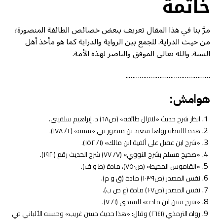
خاتمة
مرَّ بنا في هذا المقال تعريف ببعض خصائص الطائفة المنصورة؛
من حيث الدراية. للجمع بين الرواية والدراية كما هو مأخذ أهل
السنة. والله تعالى الموفق والناصر لهذه الأمة.
………………………………………..
هوامش:
انظر شرح حديث «لاتزال طائفة» (ص٦٨) د. إبراهيم سلقيني.
هذه اللفظة رواها سعيد بن منصور في «سننه» (٢/ ١٧٨).
«شرح ابن عقيل على ألفية ابن مالك» (١/ ١٥٢).
«صحيح مسلم بشرح النووي» (٧/ ٧٧) شرح الحديث رقم (١٩٢٠).
«القاموس المحيط» (ص٧٥٠)، مادة (ط و ف).
نفس المصدر (ص١٠٣٩) مادة (ق و م).
نفس المصدر (ص١٠٧) مادة (ع ص ب).
«شرح سنن ابن ماجة» للسندي (١/ ٧).
رواه الترمذي (٢٦٤١) وقال: «هذا حديث حسن غريب» وحسنه الألباني في