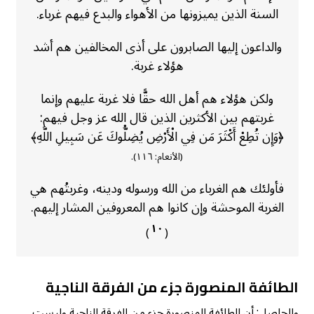
السنة الذين يميزونها من الأهواء والبدع فيهم غرباء.
والداعون إليها الصابرون على أذى المخالفين هم أشد
هؤلاء غربة.
ولكن هؤلاء هم أهل الله حقًّا فلا غربة عليهم وإنما
غربتهم بين الأكثرين الذين قال الله عز وجل فيهم:
﴿وَإِن تُطِعْ أَكْثَرَ مَن فِي الْأَرْضِ يُضِلُّوكَ عَن سَبِيلِ اللَّهِ﴾
(الأنعام: ١١٦).
فأولئك هم الغرباء من الله ورسوله ودينه، وغربتُهم هي
الغربة الموحشة وإن كانوا هم المعروفين المشار إليهم.
١٠
)
(
الطائفة المنصورة جزء من الفرقة الناجية
والحاصل: أن الطائفة المنصورة جزء من الفرقة الناجية وليست