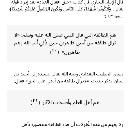
قال الإمام البخاري في كتاب «خلق أفعال العباد» بعد إيراد قوله
تعالى: ﴿لِّتَكُونُوا شُهَدَاءَ عَلَى النَّاسِ وَيَكُونَ الرَّسُولُ عَلَيْكُمْ شَهِيدًا﴾
(البقرة: ١٤٣):
هم الطائفة التي قال النبي صلى الله عليه وسلم: «لا
تزال طائفة من أمتي ظاهرين حتى يأتي أمر الله وهم
ظاهرون».
٢٠
)
(
وساق الخطيب البغدادي رحمه الله تعالى بسنده إلى أحمد بن
سنان وذكر حديث: «لاتزال طائفة من أمتي على الحق» فقال:
٢١
هم أهل العلم وأصحاب الآثار.
)
(
ولا يفهم من هذه النُّقولات أن هذه الطائفة محصورة بأهل