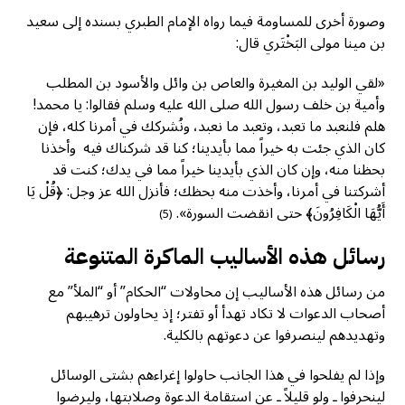
وصورة أخرى للمساومة فيما رواه الإمام الطبري بسنده إلى سعيد
بن مينا مولى البَخْتَري قال:
«لقي الوليد بن المغيرة والعاص بن وائل والأسود بن المطلب
وأمية بن خلف رسول الله صلى الله عليه وسلم فقالوا: يا محمد!
هلم فلنعبد ما تعبد، وتعبد ما نعبد، ونُشركك في أمرنا كله، فإن
كان الذي جئت به خيراً مما بأيدينا؛ كنا قد شركناك فيه وأخذنا
بحظنا منه، وإن كان الذي بأيدينا خيراً مما في يدك؛ كنت قد
أشركتنا في أمرنا، وأخذت منه بحظك؛ فأنزل الله عز وجل: ﴿قُلْ يَا
أَيُّهَا الْكَافِرُونَ﴾ حتى انقضت السورة».
(5)
رسائل هذه الأساليب الماكرة المتنوعة
من رسائل هذه الأساليب إن محاولات “الحكام” أو “الملأ” مع
أصحاب الدعوات لا تكاد تهدأ أو تفتر؛ إذ يحاولون ترهيبهم
وتهديدهم لينصرفوا عن دعوتهم بالكلية.
وإذا لم يفلحوا في هذا الجانب حاولوا إغراءهم بشتى الوسائل
لينحرفوا ـ ولو قليلاً ـ عن استقامة الدعوة وصلابتها، وليرضوا