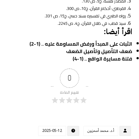
المصدر نفسه، ج9، ص 130.
القرطبي: أحكام القرآن، ج10، ص 300.
رواه الطبري في تفسيره بسند حسن، ج15، ص 331.
سيد قطب: في ظلال القرآن، ج4، ص 2245.
اقرأ أيضا:
الثبات على المبدأ ورفض المساومة عليه .. (1-2)
ضعف التأصيل وتأصيل الضعف
فتنة مسايرة الواقع .. (1-4)
0
تقييم المادة
أ.د. محمد أمحزون
2025-05-12