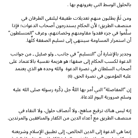
بالحلول الوسط التي يغرونهم بها .
ومن ثَمَّ يطلبون منهم تعديلات طفيفة ليلتقي الطرفان في
منتصف الطريق؛ لأن الحكام يستدرجون أصحاب الدعوات؛ فإذا
سلَّموا في جزء فقدوا مقاومتهم وحَصانتهم، وعرف “المتسلطون”
أن استمرار المساومة سينتهي إلى تسليم الصفقة كلِّها.
وجدير بالإشارة أن “التسليم” في جانب ـ ولو ضئيل ـ من جوانب
الدعوة لكسب الحكام إلى صفها؛ هو هزيمة نفسية بالاعتماد على
أصحاب السلطان في نصرة الدعوة والله وحده هو الذي يعتمد
عليه المؤمنون في نصرة الحق.
(6)
إن “المفاصلة” التي أمر بها اللهُ جل ذِكْره رسوله صلى الله عليه
وسلم ضرورية اليوم للدعاة.
إنه ليس هناك ترقيع مناهج، ولا أنصاف حلول، ولا التقاء في
منتصف الطريق مع أعداء الدين من الكفار والمنافقين والمرتدين.
إنما هي الدعوة إلى الدين الخالص، إلى تطبيق الإسلام وشريعته