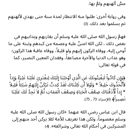
مسَّ آلهتهم ولمَّ بها.
وفي رواية أخرى: طلبوا منه الانتظار لمدة سنة حتى يهدي لآلهتهم
ثم يسلموا بعد ذلك.
(3)
فهمَّ رسول الله صلى الله عليه وسلم أن يقاربهم ويدانيهم في
بعض ذلك ، لكن الله امتنّ عليه وعصمه من كيدهم وثبته على ما
أوحي إليه، ووقاه الركون إليهم ولو قليلاً، ووقاه عاقبة هذا الركون؛
وهو عذاب الدنيا والآخرة مضاعفاً، وفقدان المعين النصير، كما
في قوله تعالى:
﴿وَإِن كَادُواْ لَيَفْتِنُونَكَ عَنِ الَّذِي أَوْحَيْنَا إِلَيْكَ لِتفْتَرِيَ عَلَيْنَا غَيْرَهُ وَإِذاً
لاَّتَّخَذُوكَ خَلِيلاً * وَلَوْلاَ أَن ثَبَّتْنَاكَ لَقَدْ كِدتَّ تَرْكَنُ إِلَيْهِمْ شَيْئاً قَلِيلاً
* إِذاً لَّأَذَقْنَاكَ ضِعْفَ الْحَيَاةِ وَضِعْفَ الْمَمَاتِ ثُمَّ لاَ تَجِدُ لَكَ عَلَيْنَا
نَصِيراً﴾
.
(الإسراء: 73 ـ 75)
قال ابن عباس رضي الله عنهما: «كان رسول الله صلى الله عليه
وسلم معصوماً، ولكن هذا تعريف للأمة لئلا يركن أحد منهم إلى
المشركين في أحكام الله تعالى وشرائعه».
(4)