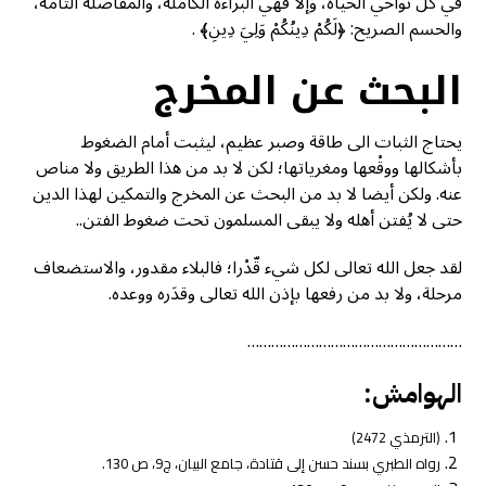
في كل نواحي الحياة، وإلا فهي البراءة الكاملة، والمفاصلة التامة،
والحسم الصريح: ﴿لَكُمْ دِينُكُمْ وَلِيَ دِينِ﴾ .
البحث عن المخرج
يحتاج الثبات الى طاقة وصبر عظيم، ليثبت أمام الضغوط
بأشكالها ووقْعها ومغرياتها؛ لكن لا بد من هذا الطريق ولا مناص
عنه. ولكن أيضا لا بد من البحث عن المخرج والتمكين لهذا الدين
حتى لا يُفتن أهله ولا يبقى المسلمون تحت ضغوط الفتن..
لقد جعل الله تعالى لكل شيء قّدْرا؛ فالبلاء مقدور، والاستضعاف
مرحلة، ولا بد من رفعها بإذن الله تعالى وقدَره ووعده.
………………………………………………
الهوامش:
(الترمذي 2472)
رواه الطبري بسند حسن إلى قتادة، جامع البيان، ج9، ص 130.