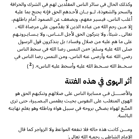
وكذلك الحال في سائر الناس المقلِّدين لهم في الشرك والخرافة
والسحر والشعوذة، لــو بــان لأحـدهم الحق فإنه يحتج بما عليه
أغلب الناس، فيسير معهم، ويضعف عن الصمود أمام باطلهم،
إلا مــن رحم الله من عباده الذين لا يقدِّمون على مرضاة الله ـ
تعالى ـ شيئاً، ولا يتركون الحق لأجل الـنــاس، ولا يـسـايـرونـهم
على ما هم عليه من ضلال وفساد؛ بل يتذكرون قول الرسول
صلى الله عليه وسلم: «من التمس رضا الله في سخط الناس
رضي الله عنه وأرضى عنه الناس، ومن التمس رضا الناس في
2
سـخــط الله ســخـط الله عليه وأسخط عليه الناس».
(
)
أثر الهوى في هذه الفتنة
والأصـــــل فـي مسايرة الناس على ضلالهم وتنكبهم الحق هو
الهوى المتغلب على النفوس بحيث يطمس البـصـيرة، حتى ترى
المتّبع لهواه يضحّي بروحه في سبيل هواه وباطله وهو يعلم نهايته
البائسة.
ومـــن كانت هذه حاله فلا تنفعه المواعظ ولا الزواجر كما قال
الإمام الشاطبي، رحمـه الله تعالى: