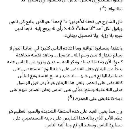
4
تظلموا».
(
)
قال الشارح في تحفة الأحوذي: «”الإمعة” هو الذي يتابع كل ناعق
ويقول لكل أحد “أنا معك”؛ لأنه لا رأْي له يرجع إليه، تابعاً لدين
غيره بلا رؤية، ولا تحصيل برهان».
والفتنة بمسايرة الواقـع وما اعتاده الناس كثيرة في زماننا اليوم لا
يسلم منها إلا مـن رحـم الله ـ عز وجل ـ وجاهد نفسه مجاهدة
كبيرة؛ لأن ضغط الفساد ومكر المفـسـديـن وترويـض الـناس عليه
ردحاً من الزمان جعل القابض على دينه اليوم المستعصي على
مسايـرة الواقع فـي جــهـــــاد مـريـر مـــع نفسه ومع الناس
كالقابض على الجمر، ولعل هذا الزمان هو تأويل قول الرسول
صلى الله علـيه وسلم: «يأتي على الناس زمان الصابر فيهم على
5
دينه كالقابض على الجمر».
(
)
وإن مما يعين العبد على هذه المشقة الشديدة والصبر العظيم هو
عِظم الأجر الذي يناله هذا القـابض علـى دينه المستعصِي على
مسايرة الناس وضغط الواقع وما ألِفه الناس.