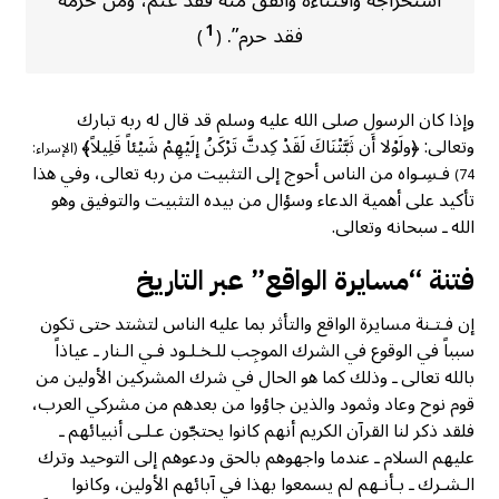
استخراجه واقتناءه وأنفق منه فقد غنم، ومن حرمه
فقد حرم”.
1
)
(
وإذا كان الرسول صلى الله عليه وسلم قد قال له ربه تبارك
وتعالى: ﴿ولَوْلا أَن ثَبَّتْنَاكَ لَقَدْ كِدتَّ تَرْكَنُ إلَيْهِمْ شَيْئاً قَلِيلاً﴾
(الإسراء:
فـسِـواه من الناس أحوج إلى التثبيت من ربه تعالى، وفي هذا
74)
تأكيد على أهمية الدعاء وسؤال من بيده التثبيت والتوفيق وهو
الله ـ سبحانه وتعالى.
فتنة “مسايرة الواقع” عبر التاريخ
إن فـتـنة مسايرة الواقع والتأثر بما عليه الناس لتشتد حتى تكون
سبباً في الوقوع في الشرك الموجِب للـخـلـود فـي الـنار ـ عياذاً
بالله تعالى ـ وذلك كما هو الحال في شرك المشركين الأولين من
قوم نوح وعاد وثمود والذين جاؤوا من بعدهم من مشركي العرب،
فلقد ذكر لنا القرآن الكريم أنهم كانوا يحتجّون عـلـى أنبيائهم ـ
عليهم السلام ـ عندما واجهوهم بالحق ودعوهم إلى التوحيد وترك
الـشـرك ـ بـأنـهم لم يسمعوا بهذا في آبائهم الأولين، وكانوا