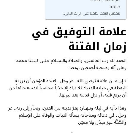
خاتمة
لتحميل البحث كاملا على الرابط التالي:
علامة التوفيق في
زمان الفتنة
الحمد لله رب العالمين، والصلاة والـسـلام عـلـى نـبـينا محمد
وعلى آله وصحبه أجمعين، وبعد:
فـإن مــن علامة توفيق الله ـ عز وجل ـ لعبده المؤمن أن يرزقه
اليقظة في حياته الدنيا؛ فلا تراه إلا حذِراً محاسباً لنفسه خائفاً من
أن يزيغ قلبه، أو تزل قدمه بعد ثبوتها.
وهذا دأبه في ليله ونـهـاره يفرّ بدينه من الفتن، ويجأر إلى ربه ـ عز
وجل ـ في دعائه ومناجاته يسأله الثبات والوفاة على الإسلام
والسُّنَّة غيرَ مبدّل ولا مغيّر.