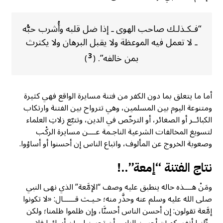
“فـكـذلـك صاحب الهوى ـ إذا ضل قلبه وأُشرب حبُّه
ـ لا تعمل فيه الموعظة ولا يقبل البرهان ولا يكترث
بمن خالفه”.
3
)
(
أما ما يتعلق بما دون الكفر من فتنة مسايرة الواقع فهي كثيرة
ومتنوعة اليوم بين المسلمين، وهي تترواح بين الفتنة وارتكاب
الكبائــر أو الصغائر، أو الترخّص في الدين، وتتبّع زلاتِ العلماء
لتسويغ المخالفات الشرعية الناجـمة عــــن مسايرة الركْب
وصعوبة الخروج عن المألوف، واتباع الناس إن أحسنوا أو أساؤوا.
نتاج الفتنة “إمعة”..!
ومَنْ هــــذه حاله ينطبق عليه وصف “الإمَّعة” الذي نهى النبي
صلى الله عليه وسلم عنه وحذَّر منه؛ حـيـث قــــــال: «لا تكونوا
إمَّعة تقولون: إن أحسن الناس أحسنَّا، وإن ظلموا ظلمنا؛ ولكن
وطِّنوا أنفسكم إن أحسن الناس أن تحسنوا، وإن أساؤوا فلا