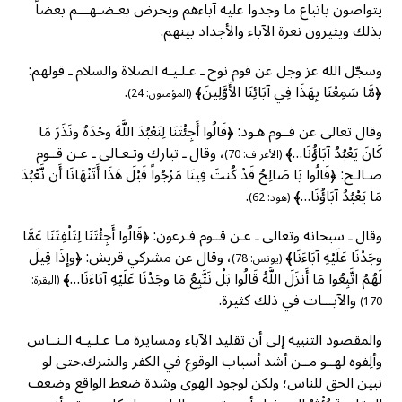
يتواصون باتباع ما وجدوا عليه آباءهم ويحرض بعـضـهـــم بعضاً
بذلك ويثيرون نعرة الآباء والأجداد بينهم.
وسجّل الله عز وجل عن قوم نوح ـ عـلـيـه الصلاة والسلام ـ قولهم:
﴿مَّا سَمِعْنَا بِهَذَا فِي آبَائِنَا الأَوَّلِينَ﴾
.
(المؤمنون: 24)
وقال تعالى عن قــوم هـود: ﴿قَالُوا أَجِئْتَنَا لِنَعْبُدَ اللَّهَ وحْدَهُ ونَذَرَ مَا
كَانَ يَعْبُدُ آبَاؤُنَا…﴾
، وقال ـ تبارك وتـعـالى ـ عـن قــوم
(الأعراف: 70)
صـالـح: ﴿قَالُوا يَا صَالِحُ قَدْ كُنتَ فِينَا مَرْجُواً قَبْلَ هَذَا أَتَنْهَانَا أَن نَّعْبُدَ
مَا يَعْبُدُ آبَاؤُنَا…﴾
.
(هود: 62)
وقال ـ سبحانه وتعالى ـ عـن قــوم فـرعون: ﴿قَالُوا أَجِئْتَنَا لِتَلْفِتَنَا عَمَّا
وجَدْنَا عَلَيْهِ آبَاءَنَا﴾
، وقال عن مشركي قريش: ﴿وإذَا قِيلَ
(يونس: 78)
لَهُمُ اتَّبِعُوا مَا أَنزَلَ اللَّهُ قَالُوا بَلْ نَتَّبِعُ مَا وجَدْنَا عَلَيْهِ آبَاءَنَا…﴾
(البقرة:
والآيـــات في ذلك كثيرة.
170)
والمقصود التنبيه إلى أن تقليد الآباء ومسايرة مـا عـلـيـه الـنــاس
وألِفوه لهــو مــن أشد أسباب الوقوع في الكفر والشرك.حتى لو
تبين الحق للناس؛ ولكن لوجود الهوى وشدة ضغط الواقع وضعف