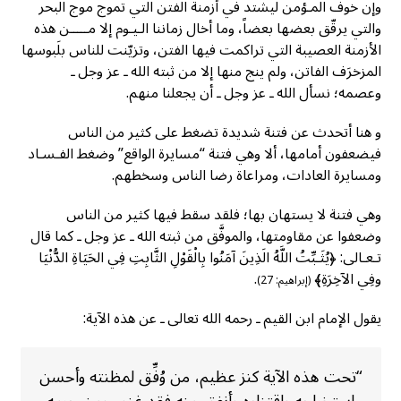
وإن خوف المـؤمن ليشتد في أزمنة الفتن التي تموج موج البحر
والتي يرقّق بعضها بعضاً، وما أخال زماننا الـيـوم إلا مـــــن هذه
الأزمنة العصيبة التي تراكمت فيها الفتن، وتزيّنت للناس بلَبوسها
المزخرَف الفاتن، ولم ينج منها إلا من ثبته الله ـ عز وجل ـ
وعصمه؛ نسأل الله ـ عز وجل ـ أن يجعلنا منهم.
و هنا أتحدث عن فتنة شديدة تضغط على كثير من الناس
فيضعفون أمامها، ألا وهي فتنة “مسايرة الواقع” وضغط الفـسـاد
ومسايرة العادات، ومراعاة رضا الناس وسخطهم.
وهي فتنة لا يستهان بها؛ فلقد سقط فيها كثير من الناس
وضعفوا عن مقاومتها، والموفَّق من ثبته الله ـ عز وجل ـ كما قال
تـعـالى: ﴿يُثَـبِّتُ اللَّهُ الَذِينَ آمَنُوا بِالْقَوْلِ الثَّابِتِ فِي الحَيَاةِ الدُّنْيَا
وفِي الآخِرَةِ﴾
.
(إبراهيم: 27)
يقول الإمام ابن القيم ـ رحمه الله تعالى ـ عن هذه الآية:
“تحت هذه الآية كنز عظيم، من وُفِّق لمظنته وأحسن