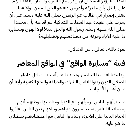
المقاومة يُؤْثِرُ المخذول أن يبقى مع الناس، ولو كان يعتقد أنهم
على باطل وأن ما تركه وأعرض عنه هو الحق المبين، وإلا فما
معنى إصرار أبي طالب عم الرسول صلى الله عليه وسلم على أن
يموت على عقيدة عبد المطلب الشركية مع قناعته بأن محمداً
صلى الله عـلـيه وسلم رسول الله والحق معه! لولا الهوى ومسايرة
ما عليه الآباء وخوفه من مصادمتهم وتضليلهم؟
نعوذ بالله ـ تعالى ـ من الخذلان.
فتنة “مسايرة الواقع” في الواقع المعاصر
وإذا جئنا لعصرنا الحاضـر وبحـثـنـا عن أسباب ضلال علماء
الضلال الذين زينوا للناس الشرك والخرافة والبدع الكفرية رأينا أن
مــن أهــم الأسباب:
مسايرتُهم للناس، وميلُهم مع الدنيا ومناصبها، وظنهم أنهم
بمصادمة الناس سـيخـسرون دنياهم وجاههم بين الناس؛ فآثروا
الحياة الدنيا على الآخرة، وسايروا الناس مع اعـتـقـادهـم ببـطـلان
ما هم عليه.