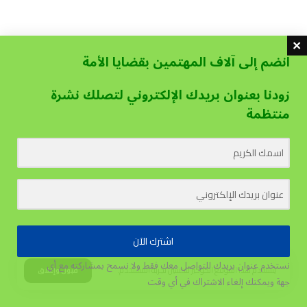
انضم إلى آلاف المهتمين بقضايا الأمة
زودنا بعنوان بريدك الإلكتروني لتصلك نشرة
منتظمة
اشترك الآن
نستخدم عنوان بريدك للتواصل معك فقط ولا نسمح بمشاركته مع أي
يستخدم هذا الموقع الكوكيز لتحسين تجربة المستخدم.
قبول وإغلاق
جهة
ويمكنك إلغاء الاشتراك في أي وقت