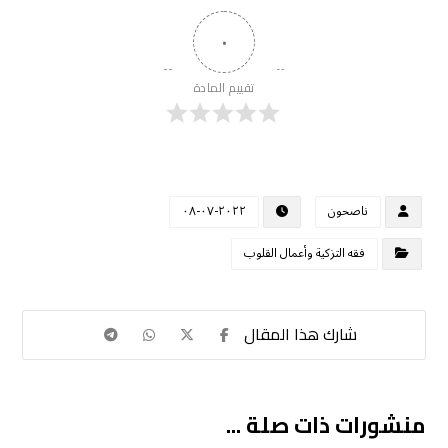
٠
تقييم المادة
ناصحون
٢٠٢٢-٠٧-٠٨
فقه التزكية وأعمال القلوب
منشورات ذات صلة ...