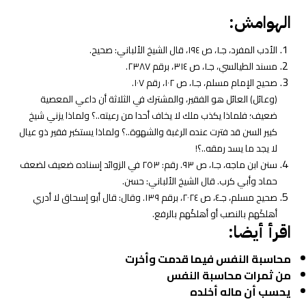
الهوامش:
الأدب المفرد، جـ١، ص ١٩٤، قال الشيخ الألباني: صحيح.
مسند الطيالسي، جـ١، ص ٣١٤، برقم ٢٣٨٧.
صحيح الإمام مسلم، جـ١، ص ١٠٢، رقم ١٠٧.
(وعائل) العائل هو الفقير، والمشترك في الثلاثة أن داعي المعصية
ضعيف؛ فلماذا يكذب ملك لا يخاف أحدا من رعيته..؟ ولماذا يزني شيخ
كبير السن قد فترت عنده الرغبة والشهوة..؟ ولماذا يستكبر فقير ذو عيال
لا يجد ما يسد رمقه..؟!
سنن ابن ماجه، جـ١، ص ٩٣. رقم: ٢٥٣ في الزوائد إسناده ضعيف لضعف
حماد وأبي كرب. قال الشيخ الألباني: حسن.
صحيح مسلم، جـ٤، ص ٢٠٢٤، برقم ١٣٩. وقال: قال أبو إسحاق لا أدري
أهلكَهم بالنصب أو أهلكُهم بالرفع.
اقرأ أيضا:
محاسبة النفس فيما قدمت وأخرت
من ثمرات محاسبة النفس
يحسب أن ماله أخلده