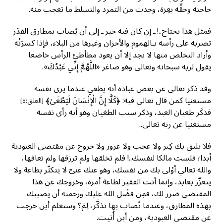
حاجته وحقِّه بعِزة، وجدت من التمرد والتسلط ما تعجب منه.
فمثل هذا يحتاج..! ـ إن كان فيه خير ـ إلى أن يُصاب بمطارق القدَر
تضربه على رأسه بـالهموم والأحزان وغيرها من البلاء، فإذا كسرَتْه
وأراد التخلص منها لا يجد إلا أن يعود مطأطئ الرأس خاضعا
يقول لربه سبحانه وتعالى وهو صاغر «اللَّهُمَّ إِنِّي عَبْدُكَ».
وقد ذكر تعالى عن بعض عباده أنه يطغي عندما يرى نفسه
مستغنيا كمن قال تعالى فيه: ﴿كَلَّا إِنَّ الْإِنْسَانَ لَيَطْغَىٰ﴾
[العلق:٥]
فذكَر طغيان العبد، وذكر سبب الطغيان وهو أنه رأى نفسه
مستغنيا عن ربه تعالى..
فلا يليق بك كِبر ولا عجب ولا غرور ولا خروج عن مقتضى العبودية
أبدا؛ فلست مالكا لنفسك..! فلم تخلقها ولم ترزقها ولم تعافها،
والله تعالي أوْلى بك من نفسك، وهو عنك غنىّ لا يتكثّر بطاعة ولا
يتعزّز بعابد، وإنما أنت الفقير لطاعة أمره، وخروجك عن هذا
المقتضى ضرر لك، فمِن فضْل الله عليك ورحمته أن يصيبك
بهذه المطارق، وعندما تُصاب بها تذكَّر، لِمَ؟ وستعلم أين خرجت
عن مقتضى العبودية، ومن أين أُتيت.