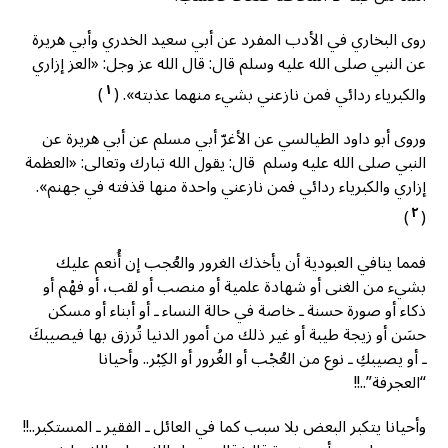
روى البخاري في الأدب المفرد عن أبي سعيد الخدري وأبي هريرة
عن النبي صلى الله عليه وسلم قال: قال الله عز وجل: «العز إزاري
١
والكبرياء ردائي فمن نازعني بشيء منهما عذبته». (
)
وروى أبو داود الطيالسي عن الأغرّ أبي مسلم عن أبي هريرة عن
النبي صلى الله عليه وسلم قال: يقول الله تبارك وتعالى: «العظمة
إزاري والكبرياء ردائي فمن نازعني واحدة منها قذفته في جهنم».
٢
)
(
فمما ينافي العبودية أن يأخذك الغرور والعُجب إن أُنعم عليك
بشيء من الغنى أو شهادة علمية أو منصب أو لقب، أو فهْم أو
ذكاء أو صورة حسنة ـ خاصة في حالة النساء ـ أو أبناء أو مسكن
حسَن أو زيجة طيبة أو غير ذلك من أمور الدنيا تُرزق بها فيصيبكَ
ـ أو يصيبكِ ـ نوع من العُجْب أو الغُرور أو الكِبْر.. وأحيانا
“العجرفة”..!!
وأحيانا يتكبر البعض بلا سبب كما في العائل ـ الفقير ـ المستكبر..!!