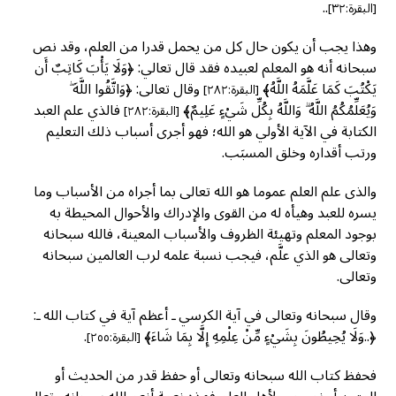
..
[البقرة:٣٢]
وهذا يجب أن يكون حال كل من يحمل قدرا من العلم، وقد نص
سبحانه أنه هو المعلم لعبيده فقد قال تعالي: ﴿وَلَا يَأْبَ كَاتِبٌ أَن
يَكْتُبَ كَمَا عَلَّمَهُ اللَّهُ﴾
وقال تعالى: ﴿وَاتَّقُوا اللَّهَ ۖ
[البقرة:٢٨٢]
وَيُعَلِّمُكُمُ اللَّهُ ۗ وَاللَّهُ بِكُلِّ شَيْءٍ عَلِيمٌ﴾
فالذي علم العبد
[البقرة:٢٨٢]
الكتابة في الآية الأولي هو الله؛ فهو أجرى أسباب ذلك التعليم
ورتب أقداره وخلق المسبَب.
والذى علم العلم عموما هو الله تعالى بما أجراه من الأسباب وما
يسره للعبد وهيأه له من القوى والإدراك والأحوال المحيطة به
بوجود المعلم وتهيئة الظروف والأسباب المعينة، فالله سبحانه
وتعالى هو الذي علَّم، فيجب نسبة علمه لرب العالمين سبحانه
وتعالى.
وقال سبحانه وتعالى في آية الكرسي ـ أعظم آية في كتاب الله ـ:
﴿..وَلَا يُحِيطُونَ بِشَيْءٍ مِّنْ عِلْمِهِ إِلَّا بِمَا شَاءَ﴾
.
[البقرة:٢٥٥]
فحفظ كتاب الله سبحانه وتعالى أو حفظ قدر من الحديث أو