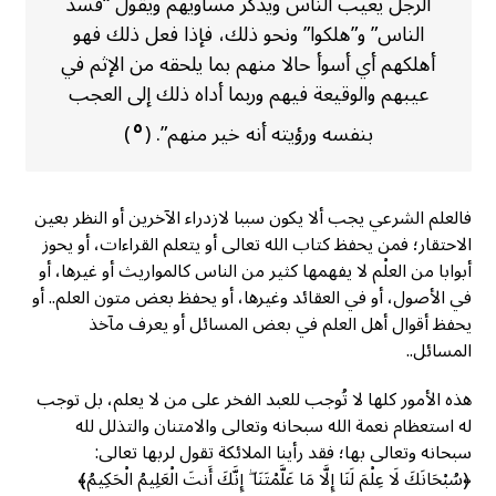
الرجل يعيب الناس ويذكر مساويهم ويقول “فسد
الناس” و”هلكوا” ونحو ذلك، فإذا فعل ذلك فهو
أهلكهم أي أسوأ حالا منهم بما يلحقه من الإثم في
عيبهم والوقيعة فيهم وربما أداه ذلك إلى العجب
٥
بنفسه ورؤيته أنه خير منهم”. (
)
فالعلم الشرعي يجب ألا يكون سببا لازدراء الآخرين أو النظر بعين
الاحتقار؛ فمن يحفظ كتاب الله تعالى أو يتعلم القراءات، أو يحوز
أبوابا من العلْم لا يفهمها كثير من الناس كالمواريث أو غيرها، أو
في الأصول، أو في العقائد وغيرها، أو يحفظ بعض متون العلم.. أو
يحفظ أقوال أهل العلم في بعض المسائل أو يعرف مآخذ
المسائل..
هذه الأمور كلها لا تُوجب للعبد الفخر على من لا يعلم، بل توجب
له استعظام نعمة الله سبحانه وتعالى والامتنان والتذلل لله
سبحانه وتعالى بها؛ فقد رأينا الملائكة تقول لربها تعالى:
﴿سُبْحَانَكَ لَا عِلْمَ لَنَا إِلَّا مَا عَلَّمْتَنَا ۖ إِنَّكَ أَنتَ الْعَلِيمُ الْحَكِيمُ﴾