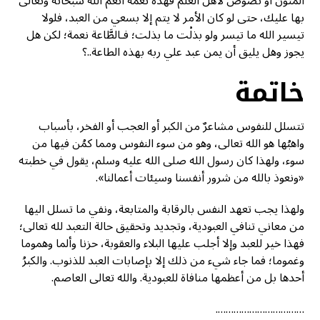
المتون أو نصوص لأهل العلم فهذه نعمة أنعم الله سبحانه وتعالى
بها عليك، حتى لو كان الأمر لا يتم إلا بسعي من العبد، فلولا
تيسير الله ما تيسر ولو بذلْت ما بذلت؛ فـالطَّاعة نعمة؛ لكن هل
يجوز وهل يليق أن يمن عبد علي ربه بهذه الطاعة..؟
خاتمة
تتسلل للنفوس مشاعرٌ من الكبر أو العجب أو الفخر، بأسباب
واهبُها هو الله تعالى، وهو من سوء النفوس ومما كمُن فيها من
سوء، ولهذا كان رسول الله صلى الله عليه وسلم، يقول في خطبته
«ونعوذ بالله من شرور أنفسنا وسيئات أعمالنا».
ولهذا يجب تعهد النفس بالرقابة والمتابعة، ونفي ما تسلل اليها
من معاني تنافي العبودية، وتجديد وتحقيق حالة التعبد لله تعالى؛
فهذا خير للعبد وإلا أجلب عليها البلاء والعقوبة، حزنا وألما وهموما
وغموما؛ فما جاء شيء من ذلك إلا بإصابات العبد للذنوب. والكبرُ
أحدها بل من أعظمها منافاة للعبودية. والله تعالى العاصم.
…………………………….