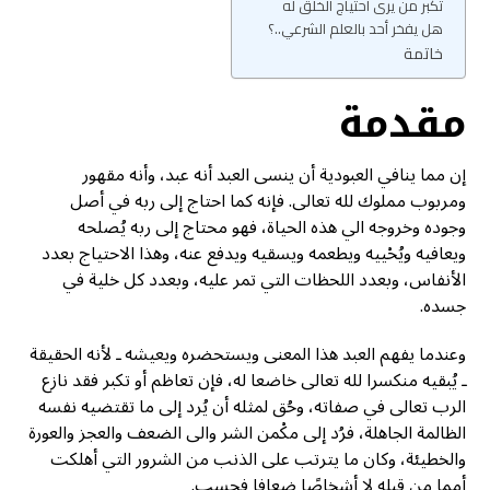
تكبر من يرى احتياج الخلق له
هل يفخر أحد بالعلم الشرعي..؟
خاتمة
مقدمة
إن مما ينافي العبودية أن ينسى العبد أنه عبد، وأنه مقهور
ومربوب مملوك لله تعالى. فإنه كما احتاج إلى ربه في أصل
وجوده وخروجه الي هذه الحياة، فهو محتاج إلى ربه يُصلحه
ويعافيه ويُحْييه ويطعمه ويسقيه ويدفع عنه، وهذا الاحتياج بعدد
الأنفاس، وبعدد اللحظات التي تمر عليه، وبعدد كل خلية في
جسده.
وعندما يفهم العبد هذا المعنى ويستحضره ويعيشه ـ لأنه الحقيقة
ـ يُبقيه منكسرا لله تعالى خاضعا له، فإن تعاظم أو تكبر فقد نازع
الرب تعالى في صفاته، وحُق لمثله أن يُرد إلى ما تقتضيه نفسه
الظالمة الجاهلة، فرُد إلى مكْمن الشر والى الضعف والعجز والعورة
والخطيئة، وكان ما يترتب على الذنب من الشرور التي أهلكت
أمما من قبله لا أشخاصًا ضعافا فحسب.