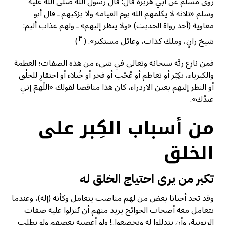
روى مسلم عن أبي هريرة قال: قال رسول الله صلى الله عليه
وسلم «ثلاثة لا يكلمهم الله يوم القيامة ولا يزكيهم ـ قال أبو
معاوية (أحد رواة الحديث) «ولا ينظر إليهم» ـ ولهم عذاب أليم:
٣
شيخ زانٍ، وملك كذاب، وعائل مستكبر». (
)
فمن نازع ربَّه سبحانه وتعالى في شيء من هذه الصفات؛ العظمة
والكبرياء، بكِبْر أو تعاظم أو عُجْب أو فخر أو خُيلاء أو احتقارٍ للخلْق
أو النظر إليهم بعين الازدراء، كان هذا مناقضا لقولك «اللّهمّ إني
عبدُك».
من أسباب الكِبر على
الخلق
تكبر من يرى احتياج الخلق له
وقد تجد أحيانا بعض من لهم مناصب يتعامل وكأنه (إله)، وعندما
يتعامل معه أصحاب الحوائج يريد منهم أن يُنزلوا عليه صفات
الربوبية، وأن يتذللوا له ويخضعوا..! ولو أغضبه بعضهم ولو بطلب