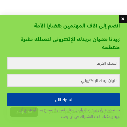
انضم إلى آلاف المهتمين بقضايا الأمة
زودنا بعنوان بريدك الإلكتروني لتصلك نشرة
منتظمة
اشترك الآن
نستخدم عنوان بريدك للتواصل معك فقط ولا نسمح بمشاركته مع أي
يستخدم هذا الموقع الكوكيز لتحسين تجربة المستخدم.
قبول وإغلاق
جهة
ويمكنك إلغاء الاشتراك في أي وقت