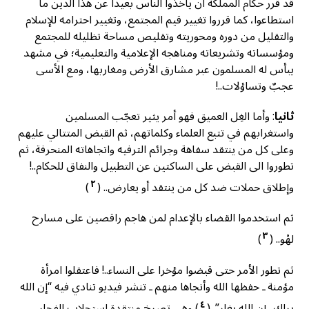
قد قرر حكام المملكة أن يأخذوا الناس بعيدا عن هذا الدين ما
استطاعوا، كما قرروا تغيير قيم المجتمع، وتغيير احترامه للإسلام
والتقليل من دوره ومحوريته وتقليص مساحة تظليله للمجتمع
ومؤسساته وتشريعاته ومناهجه الإعلامية والتعليمية؛ في مشهد
يبأس له المسلمون عبر مشارق الأرض ومغاربها، ومع الأسى
عجبٌ وتساؤلات..!
ثانيا
: وأما الغِل العميق فهو أمر يثير تعجّب المسلمين
واستغرابهم في تتبع العلماء وكلماتهم، ثم القبض المتتالي عليهم
وعلى كل من ينتقد سفاهة وجرائم الترفيه واتجاهاته المنحرفة، ثم
تطوروا الى القبض على الساكتين عن التطبيل والنفاق للحكام..!
٢
وإطلاق حملات ضد كل من ينتقد أو يعارض.. (
)
ثم استخدموا القضاء بالإعدام لمن هاجم راقصين على مسارح
٣
لهْو.. (
)
ثم تطور الأمر حتى قبضوا مؤخرا على النساء..! فاعتقلوا امرأة
مؤمنة ـ حفظها الله وأنجاها منهم ـ تنشر فيديو تنادي فيه “إن الله
٤
يراك.. إن الله يغار”. (
) وهي تصرخ منتقدة استجلاب الفجار