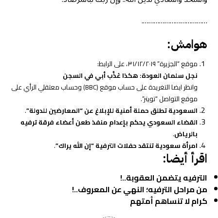
……………………………….
هوامش:
موقع “الجزيرة” ٣١/١٢/٢٠١٩، على الرابط:
نجل سلمان العودة: هكذا عُذَّب أبي في السجن
وانظر ايضا التغريدة على حساب موقع (BBC) وحساب معتقلي الرأي على
موقع التواصل “تويتر”.
السعودية تطلق حملة أمنية للإبلاغ عن “المعارضين للدولة”
.
القضاء السعودي يحكم بإعدام منفذ طعن أعضاء فرقة ترفيه
بالرياض
.
امرأة سعودية تنتقد حفلات الترفية “إن الله يراك”
.
اقرأ أيضا:
الترفيه يتضمن العقوبة..!
من مراحل الترفيه؛ النهي عن المعروف..!
كرام لا تنساهم أمتهم