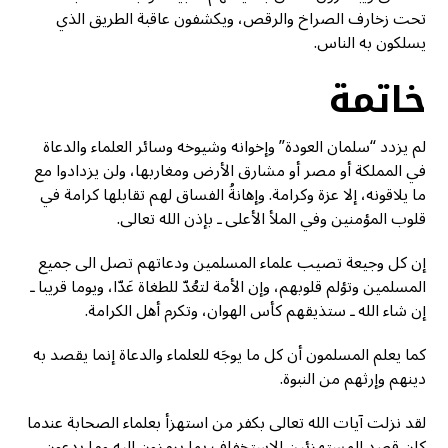
تحت زخارف الصراخ والرقص، ويكشفون عاقبة الطريق الذي
يسلكون به الناس.
خاتمة
لم يزدد “سلمان العودة” وإخوانه وشيوخه وسائر العلماء والدعاة
في المملكة أو مصر أو مشارق الأرض ومغاربها، ولن يزدادوا مع
ما يلاقونه، إلا عزة وكرامة. وإهانةُ الفساق لهم تقابلها كرامة في
قلوب المؤمنين وفي الملأ الأعلى ـ بإذن الله تعالى.
إن كل وجيعة تصيب علماء المسلمين ودعاتهم تصل الى جميع
المسلمين وتؤلم قلوبهم، وإن الأمة لتعُدّ للطغاة عَدّا، ويوما قريبا ـ
إن شاء الله ـ ستذيقهم كأس الهوان، وتكرم أهل الكرامة.
كما يعلم المسلمون أن كل ما يوجَه للعلماء والدعاة إنما يقصد به
دينهم وإرثهم من النبوة.
لقد نزلت آيات الله تعالى بكفر من استهزأ بعلماء الصحابة عندما
كان قصد المستهزئين الاستخفاف بما يرمزون اليه وما يدعون