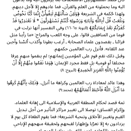
اليه وما يحملونه من العلم والقرآن، فما عادوهم إلا لأجل دينهم.
ولهذا حُكمه في الشريعة ﴿وَلَئِنْ سَأَلْتَهُمْ لَيَقُولُنَّ إِنَّمَا كُنَّا نَخُوضُ
وَنَلْعَبُ قُلْ أَبِاللَّهِ وَآَيَاتِهِ وَرَسُولِهِ كُنْتُمْ تَسْتَهْزِئُونَ * لَا تَعْتَذِرُوا قَدْ
كَفَرْتُمْ بَعْدَ إِيمَانِكُمْ﴾
وفي التفسير أنها نزلت في
(التوبة: ٦٥-٦٦)
قوما من المنافقين قالوا، على وجه اللعب والمزاح: «ما رأينا مثل
قرائنا ـ يقصدون علماء الصحابة ـ أرغب بطونا وأكذب ألسُنا وأجبن
عند اللقاء». فأنزل رب العالمين حكمهم.
وقبل ذلك نقم قوم على المؤمنين إيمانهم؛ لم ينقموا منهم عِرقا
مختلفا أو قومية بل فقط مجرد الإيمان: ﴿وَمَا نَقَمُوا مِنْهُمْ إِلَّا أَنْ
يُؤْمِنُوا بِاللَّهِ الْعَزِيزِ الْحَمِيدِ﴾
(البروج: ٨)
وهذا عائد لمعاداة رب العالمين وكراهة ما أنزل.. ﴿ذَلِكَ بِأَنَّهُمْ كَرِهُوا
مَا أَنْزَلَ اللَّهُ فَأَحْبَطَ أَعْمَالَهُمْ﴾
(محمد:٩)
ثمة قصد لحكام المنطقة العربية والإسلامية الى إهانة العلماء،
وإكرام الفساق؛ توصلا الى تغيير مراكز التأثير من أجل تبديل
القيم وتغيير الأخلاق وتنحية الشريعة؛ فما يقوم الطغاة كل يوم لا
يزدادون به إلا تعرّيا وإظهارا لقبحهم ولحقيقة منهجهم الإباحي
والملحد والمُعادي لدين الله.. وإن ربك لبالمرصاد.