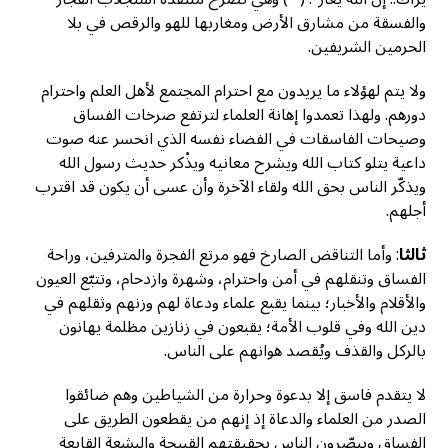
والفسقة من مشارق الأرض ومغاربها للهو والرقص في بلا
الحرمين الشريفين.
ولا يتم لهؤلاء ما يريدون مع احترام المجتمع لأهل العلم واحترام
دورهم. ولهذا تعمدوا إهانة العلماء لترتفع صرخات الفساق
وصيحات الفاسقات في الفضاء نفسه الذي انحسر عنه صوت
داعية يتلو كتاب الله ويشرح معانيه ويذْكر حديث رسول الله
ويذكّر الناس بحق الله ولقاء الآخرة وأن عسى أن يكون قد اقترب
أجلهم.
ثالثا
: وأما التناقض الصارخ فهو مرتع الفجرة والمترفين، وراحة
الفساق وتنقلهم في أمن واحترام، وشهرة وازدحام، وتتبّع العيون
والأقلام والأخبار؛ بينما يقبع علماء ودعاة لهم وزنهم وثقلهم في
دين الله وفي قلوب الأمة؛ يقبعون في زنازين مظلمة يهانون
بالركل والقذف ويُقصد هوانهم على الناس.
لا يتقدم فاسق إلا بدعوة وحرارة من الشياطين وهم ضائقوا
الصدر من العلماء والدعاة إذ إنهم من يقطعون الطريق على
الفساق ويبصّرون الناس بحقيقتهم القبيحة والبشعة القابعة