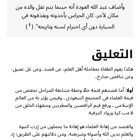
وأضاف عبد الله العودة أنه حينما يتم نقل والده من
مكان لآخر، كان الحراس يأخذونه ويقذفونه في
١
السيارة دون أي احترام لسنه وتاريخه”. (
)
التعليق
هكذا يقوم الطغاة بمعاملة أهل العلم، عن قصد، وعن غل عميق،
وعن تناقض صارخ..
أولا
: أما قصدهم فثمة خطٌ وخطة متتابعة المراحل تخفض من
قيمة العلماء في المجتمع السعودي ـ وفيمن يؤثر به من العالم
الإسلامي ـ ورفع قيم الراقصين والمطربين وسفهاء الخلق من
لاعب كرة ورواد الترفيه.
والقصد من إهانة العلماء هو إهانة ما يحملون من إرث النبوة
والعلم بدين الله وأصوله وشريعته، ومن دلالتهم على الطريق؛ إذ