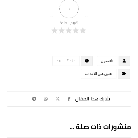
٠
تقييم المادة
ناصحون
٢٠٢٠-٠١-٠٥
تعليق على الأحداث
منشورات ذات صلة ...