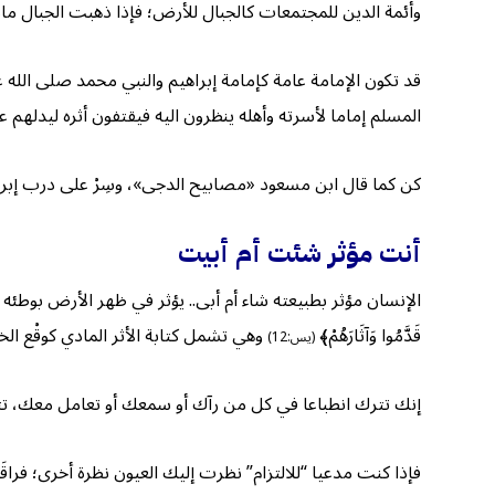
وأئمة الدين للمجتمعات كالجبال للأرض؛ فإذا ذهبت الجبال م
قد تكون الإمامة عامة كإمامة إبراهيم والنبي محمد صلى الله ع
المسلم إماما لأسرته وأهله ينظرون اليه فيقتفون أثره ليدلهم 
كن كما قال ابن مسعود «مصابيح الدجى»، وسِرْ على درب إبراه
أنت مؤثر شئت أم أبيت
الإنسان مؤثر بطبيعته شاء أم أبى.. يؤثر في ظهر الأرض بوطئه وحركته، 
قَدَّمُوا وَآثَارَهُمْ﴾
وهي تشمل كتابة الأثر المادي كوقْع الخ
(يس:12)
إنك تترك انطباعا في كل من رآك أو سمعك أو تعامل معك، تتر
فإذا كنت مدعيا “للالتزام” نظرت إليك العيون نظرة أخرى؛ فراق