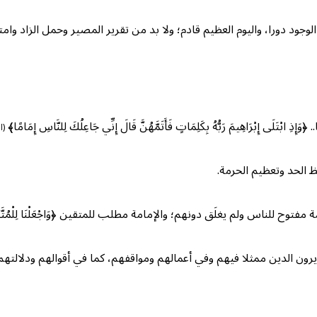
د دورا، واليوم العظيم قادم؛ ولا بد من تقرير المصير وحمل الزاد وامتلا
 إِبْرَاهِيمَ رَبُّهُ بِكَلِمَاتٍ فَأَتَمَّهُنَّ قَالَ إِنِّي جَاعِلُكَ لِلنَّاسِ إِمَامًا﴾
(ال
فظ الحد وتعظيم الحرمة.
وح للناس ولم يغلَق دونهم؛ والإمامة مطلب للمتقين ﴿وَاجْعَلْنَا لِلْمُتَّقِي
رون الدين ممثلا فيهم وفي أعمالهم ومواقفهم، كما في أقوالهم ودلالتهم 