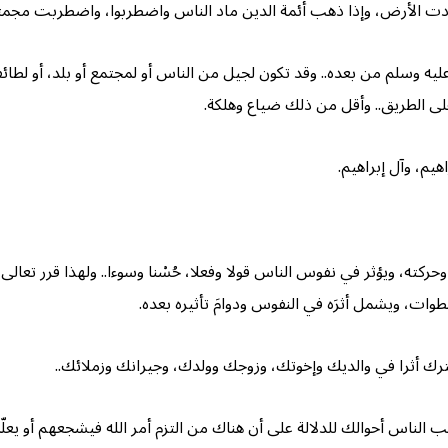
ادت الأرض، وإذا ذهب أئمة الدين ماد الناس واضطربوا، واضطربت مجمتع
ليه وسلم من بعده.. وقد تكون لجيل من الناس أو لمجتمع أو بلد، أو لطائ
على الطريق.. وأقل من ذلك ضياع وهلكة.
يم، وآل إبراهيم.
ويؤثر في نفوس الناس قولا وفعلا، حُسْنا وسوءا.. ولهذا قرر تعالى أنه يَكتب للعب
طوات، ويشمل أثرَه في النفوس ودوامَ تأثيره بعده.
ك أثرا في والديك وإخوتك، وزوجك وولدك، وجيرانك وزملائك..
َب الناس أحوالك للدلالة على أن هناك من التزم أمر الله فيشجعهم أو يعلّ