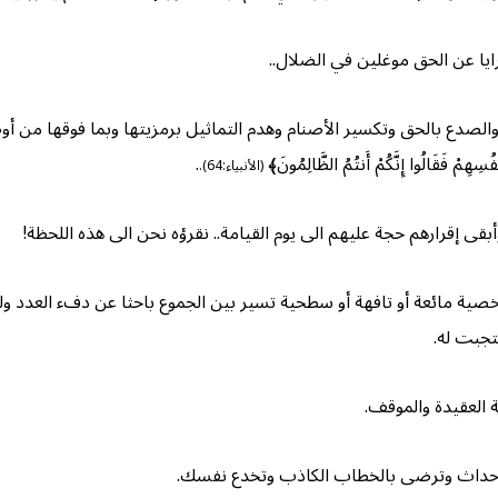
ايا عن الحق موغلين في الضلال..
ر والصدع بالحق وتكسير الأصنام وهدم التماثيل برمزيتها وبما فوقها من أ
َقَالُوا إِنَّكُمْ أَنتُمُ الظَّالِمُونَ﴾
.
(الأنبياء:64).
أبقى إقرارهم حجة عليهم الى يوم القيامة.. نقرؤه نحن الى هذه اللحظة!
خصية مائعة أو تافهة أو سطحية تسير بين الجموع باحثا عن دفء العدد ول
جبت له.
ة العقيدة والموقف.
أحداث وترضى بالخطاب الكاذب وتخدع نفسك.