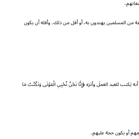
اتهم..
فة من المسلمين يهتدون به، أو أقل من ذلك.. وأقله أن يكون
د العملَ وأثرَه ﴿إِنَّا نَحْنُ نُحْيِي الْمَوْتَى وَنَكْتُبُ مَا
مهم أو يكون حجة عليهم..