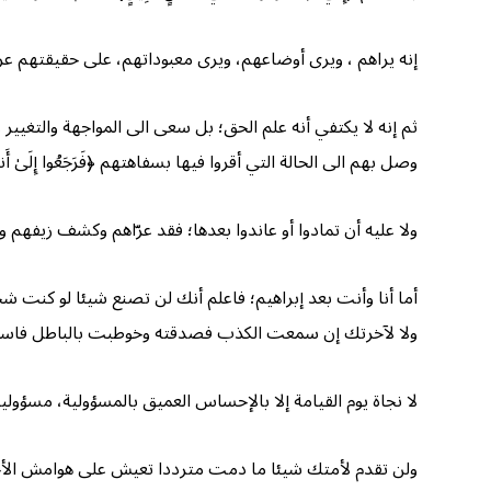
إنه يراهم ، ويرى أوضاعهم، ويرى معبوداتهم، على حقيقتهم عر
ثم إنه لا يكتفي أنه علم الحق؛ بل سعى الى المواجهة والتغيي
وصل بهم الى الحالة التي أقروا فيها بسفاهتهم ﴿فَرَجَعُوا إِلَىٰ أَنفُسِهِمْ ف
ولا عليه أن تمادوا أو عاندوا بعدها؛ فقد عرّاهم وكشف زيفهم و
أما أنا وأنت بعد إبراهيم؛ فاعلم أنك لن تصنع شيئا لو كنت ش
ولا لآخرتك إن سمعت الكذب فصدقته وخوطبت بالباطل فاست
لا نجاة يوم القيامة إلا بالإحساس العميق بالمسؤولية، مسؤولي
ولن تقدم لأمتك شيئا ما دمت مترددا تعيش على هوامش ال