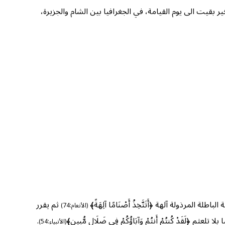
ر بقيت الى يوم القيامة، في الجغرافيا بين الشام والجزيرة،
مرذولة آلهة ﴿أَتَتَّخِذُ أَصْنَامًا آلِهَةً﴾
ثم يقرر
(الأنعام:74)
 تلعثم ﴿لَقَدْ كُنتُمْ أَنتُمْ وَآبَاؤُكُمْ فِي ضَلَالٍ مُّبِينٍ﴾
.
(الأنبياء:54)