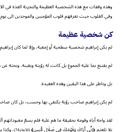
وهذه وقفات مع هذه الشخصية العظيمة والتجربة الفذة في الاستسل
وفي القلوب حيث تعرفهم قلوب المؤمنين والموحدين الى يوم يل
كن شخصية عظيمة
لم يكن إبراهيم شخصية سطحية أو إمعية، وإلا لما كان إبراهيم..
لم يقتنع بما عليه الجموع بل كانت له رؤيته ويقينه، وبحثه عن 
بل وناظر على هذا اليقين وهذه العقيدة.
لم يكن إبراهيم صاحب رؤية يكتفي بها وحسب، بل كان صاح
لقد واجه أباه وقومه بحقيقة ما هم عليه فلم يسمّ معبوداتهم آلهة، 
بلا تلعثم ﴿إِنِّي أَرَاكَ وَقَوْمَكَ فِي ضَلَالٍ مُّبِينٍ﴾
، وكذا يواج
(الأنعام:74)