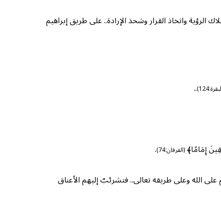
ك الرؤية واتخاذ القرار وشحذ الإرادة.. على طريق إبراهيم
..
بقرة:124)
نَ إِمَامًا﴾
.
(الفرقان:74)
على الله وعلى طريقه تعالى.. فتشرئبّ إليهم الأعناق