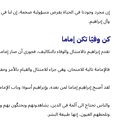
إن مجرد وجودنا في الحياة يفرض مسؤولية ضخمة، إن لنا في الوجو
وآل إبراهيم.
كن وفيّا تكن إماما
تقدم إبراهيم بالامتثال والوفاء بالتكاليف، فجوزي أن صار إماما.. ﴿وَإِذِ ابْتَلَى
فالإمامة تالية للامتحان، وهي جزاء للامتثال والقيام بالأمر وح
لقد أصبح إبراهيم إماما لمن بعده، وإبراهيم أسوة؛ وباب الإمامة مفت
والناس تحتاج الى أئمة في الدين، يشاهدونهم ويحتكّون بهم وي
وتلحظهم العيون.. إنها طبيعة البشر.