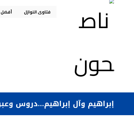
فتاوى النوازل
أفضل م
إبراهيم وآل إبراهيم…دروس وعبر (1-