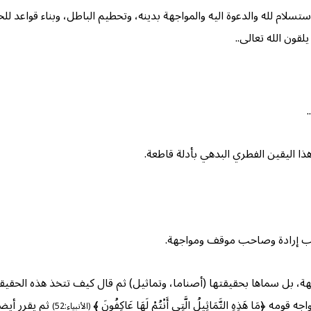
ام لله والدعوة اليه والمواجهة بدينه، وتحطيم الباطل، وبناء قواعد للخي
قون الله تعالى..
هذا اليقين الفطري البدهي بأدلة قاطعة.
ب إرادة وصاحب موقف ومواجهة.
بل سماها بحقيقتها (أصناما، وتماثيل) ثم قال كيف تتخذ هذه الحقيقة الباطلة ال
ه قومه ﴿مَا هَذِهِ التَّمَاثِيلُ الَّتِي أَنْتُمْ لَهَا عَاكِفُونَ ﴾
ثم يقرر أيضا بلا
(الأنبياء:52)