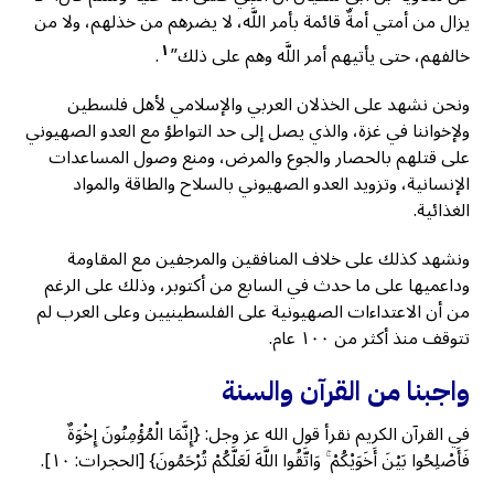
يزال من أمتي أمةٌ قائمة بأمر اللَّه، لا يضرهم من خذلهم، ولا من
١
خالفهم، حتى يأتيهم أمر اللَّه وهم على ذلك”
.
ونحن نشهد على الخذلان العربي والإسلامي لأهل فلسطين
ولإخواننا في غزة، والذي يصل إلى حد التواطؤ مع العدو الصهيوني
على قتلهم بالحصار والجوع والمرض، ومنع وصول المساعدات
الإنسانية، وتزويد العدو الصهيوني بالسلاح والطاقة والمواد
الغذائية.
ونشهد كذلك على خلاف المنافقين والمرجفين مع المقاومة
وداعميها على ما حدث في السابع من أكتوبر، وذلك على الرغم
من أن الاعتداءات الصهيونية على الفلسطينيين وعلى العرب لم
تتوقف منذ أكثر من ١٠٠ عام.
واجبنا من القرآن والسنة
في القرآن الكريم نقرأ قول الله عز وجل: {إِنَّمَا الْمُؤْمِنُونَ إِخْوَةٌ
فَأَصْلِحُوا بَيْنَ أَخَوَيْكُمْ ۚ وَاتَّقُوا اللَّهَ لَعَلَّكُمْ تُرْحَمُونَ} [الحجرات: ١٠].