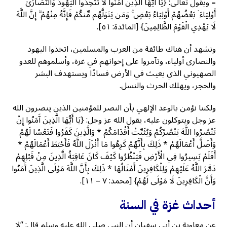
–
ويقول تعالى: {يَا أَيُّهَا الَّذِينَ آمَنُوا لَا تَتَّخِذُوا الْيَهُودَ وَالنَّصَارَىٰ
أَوْلِيَاءَ ۘ بَعْضُهُمْ أَوْلِيَاءُ بَعْضٍ ۚ وَمَن يَتَوَلَّهُم مِّنكُمْ فَإِنَّهُ مِنْهُمْ ۗ إِنَّ اللَّهَ
لَا يَهْدِي الْقَوْمَ الظَّالِمِينَ} [المائدة: ٥١].
ونشهد أن هناك طائفة من العرب والمسلمين، اتخذوا اليهود
والنصارى أولياء، وتآمروا على إخوانهم في غزة، وأسلموهم للعدو
الصهيوني الذي يعيث في الأرض فسادًا ويستهدف البشر
والحجر، ويهلك الحرث والنسل.
ولكننا نؤمن بالوعد الإلهي بأن النصر للمؤمنين الذين ينصرون الله
عز وجل ويتوكلون عليه، يقول الله عز وجل: {يَا أَيُّهَا الَّذِينَ آَمَنُوا إِنْ
تَنْصُرُوا اللَّهَ يَنْصُرْكُمْ وَيُثَبِّتْ أَقْدَامَكُمْ * وَالَّذِينَ كَفَرُوا فَتَعْسًا لَهُمْ
وَأَضَلَّ أَعْمَالَهُمْ * ذَلِكَ بِأَنَّهُمْ كَرِهُوا مَا أَنْزَلَ اللَّهُ فَأَحْبَطَ أَعْمَالَهُمْ *
أَفَلَمْ يَسِيرُوا فِي الْأَرْضِ فَيَنْظُرُوا كَيْفَ كَانَ عَاقِبَةُ الَّذِينَ مِنْ قَبْلِهِمْ
دَمَّرَ اللَّهُ عَلَيْهِمْ وَلِلْكَافِرِينَ أَمْثَالُهَا * ذَلِكَ بِأَنَّ اللَّهَ مَوْلَى الَّذِينَ آَمَنُوا
وَأَنَّ الْكَافِرِينَ لَا مَوْلَى لَهُمْ} [محمد: ٧ – ١١].
أحداث غزة في السنة
عن معاوية بن أبي سفيان أن النبي صلى الله عليه وسلم قال: “لا