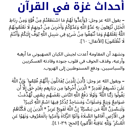
أحداث غزة في القرآن
–
يقول الله عز وجل: {وَأَعِدُّوا لَهُمْ مَا اسْتَطَعْتُمْ مِنْ قُوَّةٍ وَمِنْ رِبَاطِ
الْخَيْلِ تُرْهِبُونَ بِهِ عَدُوَّ اللَّهِ وَعَدُوَّكُمْ وَآَخَرِينَ مِنْ دُونِهِمْ لَا تَعْلَمُونَهُمُ
اللَّهُ يَعْلَمُهُمْ وَمَا تُنْفِقُوا مِنْ شَيْءٍ فِي سَبِيلِ اللَّهِ يُوَفَّ إِلَيْكُمْ وَأَنْتُمْ
لَا تُظْلَمُونَ} [الأنفال: ٦٠].
ونشهد أن المقاومة أعدت لجيش الكيان الصهيوني ما أرهبه
وأرعبه، وقذف الخوف في قلوب جنوده وقادته العسكريين
والسياسيين، ودفع المستوطنين إلى الهروب.
–
ويقول الله عز وجل: {أُذِنَ لِلَّذِينَ يُقَاتَلُونَ بِأَنَّهُمْ ظُلِمُوا ۚ وَإِنَّ اللَّهَ
عَلَىٰ نَصْرِهِمْ لَقَدِيرٌ * الَّذِينَ أُخْرِجُوا مِن دِيَارِهِم بِغَيْرِ حَقٍّ إِلَّا أَن
يَقُولُوا رَبُّنَا اللَّهُ ۗ وَلَوْلَا دَفْعُ اللَّهِ النَّاسَ بَعْضَهُم بِبَعْضٍ لَّهُدِّمَتْ
صَوَامِعُ وَبِيَعٌ وَصَلَوَاتٌ وَمَسَاجِدُ يُذْكَرُ فِيهَا اسْمُ اللَّهِ كَثِيرًا ۗ
وَلَيَنصُرَنَّ اللَّهُ مَن يَنصُرُهُ ۗ إِنَّ اللَّهَ لَقَوِيٌّ عَزِيزٌ * الَّذِينَ إِن مَّكَّنَّاهُمْ
فِي الْأَرْضِ أَقَامُوا الصَّلَاةَ وَآتَوُا الزَّكَاةَ وَأَمَرُوا بِالْمَعْرُوفِ وَنَهَوْا عَنِ
الْمُنكَرِ ۗ وَلِلَّهِ عَاقِبَةُ الْأُمُورِ} [الحج: ٣٩-٤١].