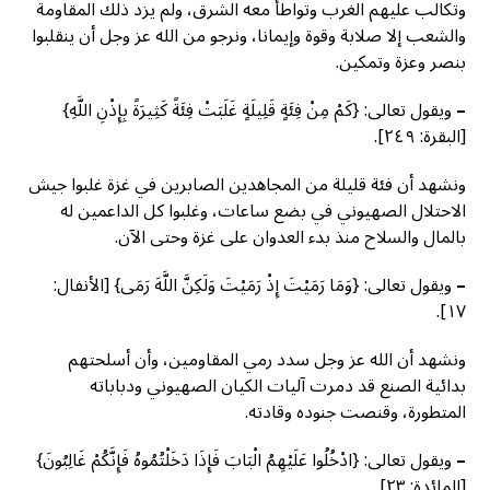
وتكالب عليهم الغرب وتواطأ معه الشرق، ولم يزد ذلك المقاومة
والشعب إلا صلابة وقوة وإيمانا، ونرجو من الله عز وجل أن ينقلبوا
بنصر وعزة وتمكين.
–
ويقول تعالى: {كَمْ مِنْ فِئَةٍ قَلِيلَةٍ غَلَبَتْ فِئَةً كَثِيرَةً بِإِذْنِ اللَّهِ}
[البقرة: ٢٤٩].
ونشهد أن فئة قليلة من المجاهدين الصابرين في غزة غلبوا جيش
الاحتلال الصهيوني في بضع ساعات، وغلبوا كل الداعمين له
بالمال والسلاح منذ بدء العدوان على غزة وحتى الآن.
–
ويقول تعالى: {وَمَا رَمَيْتَ إِذْ رَمَيْتَ وَلَكِنَّ اللَّهَ رَمَى} [الأنفال:
١٧].
ونشهد أن الله عز وجل سدد رمي المقاومين، وأن أسلحتهم
بدائية الصنع قد دمرت آليات الكيان الصهيوني ودباباته
المتطورة، وقنصت جنوده وقادته.
–
ويقول تعالى: {ادْخُلُوا عَلَيْهِمُ الْبَابَ فَإِذَا دَخَلْتُمُوهُ فَإِنَّكُمْ غَالِبُونَ}
[المائدة: ٢٣].