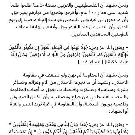
ونحن نشهد أن الفلسطينيين والغزيين بصفة خاصة ظلموا ظلما
شديدا على مدار ١٠٠ عام، وأخرجوا وهجروا من ديارهم بغير حق،
وأن ما يجري في غزة وفي فلسطين هو سنة إلهية ماضية إلى يوم
الدين، وأن النصر من عند الله عز وجل وأنه في نهاية المطاف
للمؤمنين المجاهدين الصابرين.
–
ويقول الله عز وجل: {وَلَا تَهِنُوا فِي ابْتِغَاءِ الْقَوْمِ ۖ إِن تَكُونُوا تَأْلَمُونَ
فَإِنَّهُمْ يَأْلَمُونَ كَمَا تَأْلَمُونَ ۖ وَتَرْجُونَ مِنَ اللَّهِ مَا لَا يَرْجُونَ ۗ وَكَانَ اللَّهُ
عَلِيمًا حَكِيمًا} [النساء: ١٠٤].
ونحن نشهد أن المقاومة لم تهن ولم تضعف في مقاومة
الاحتلال، ونشهد أن ما تجرعه الاحتلال من آلام وهزائم وخسائر
بشرية وسياسية وعسكرية واقتصادية، يفوق ما أصاب المقاومة
والشعب الفلسطيني من جراح ومصائب، وأن الكيان الصهيوني
وداعميه يرجون السلامة، وأن المقاومة في غزة تريد النصر والعزة
أو الشهادة.
–
ويقول الله عز وجل: {هَذَا بَيَانٌ لِلنَّاسِ وَهُدًى وَمَوْعِظَةٌ لِلْمُتَّقِينَ *
وَلَا تَهِنُوا وَلَا تَحْزَنُوا وَأَنْتُمُ الْأَعْلَوْنَ إِنْ كُنْتُمْ مُؤْمِنِينَ * إِنْ يَمْسَسْكُمْ