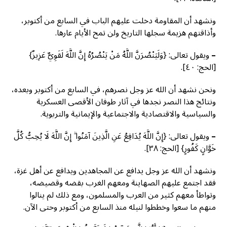
ونشهد أن المقاومة دخلت عليهم الباب في السابع من أكتوبر،
وأذاقتهم هزيمة سجلها التاريخ ولن تمح الأيام عارها.
–
ويقول تعالى: {وَلَيَنْصُرَنَّ اللَّهُ مَنْ يَنْصُرُهُ إِنَّ اللَّهَ لَقَوِيٌّ عَزِيزٌ}
[الحج: ٤٠].
ونحن نشهد أن الله عز وجل نصرهم، في السابع من أكتوبر وبعده،
ونتائج هذا النصر نجدها في آثار طوفان الأقصى العسكرية
والسياسية والاقتصادية والاجتماعية والإيمانية والتربوية.
–
ويقول تعالى: {إِنَّ اللَّهَ يُدَافِعُ عَنِ الَّذِينَ آمَنُوا ۗ إِنَّ اللَّهَ لَا يُحِبُّ كُلَّ
خَوَّانٍ كَفُورٍ} [الحج: ٣٨].
ونشهد أن الله عز وجل يدافع عن المجاهدين ويدافع عن أهل غزة،
فقد اجتمع عليهم الصهاينة ومعهم الغرب بقضه وقضيضه،
وتواطأ معهم كثير من العرب والمسلمون، ومع ذلك لم ينالوا
منهم ما سعوا وخططوا لنيله منذ السابع من أكتوبر وحتى الآن.