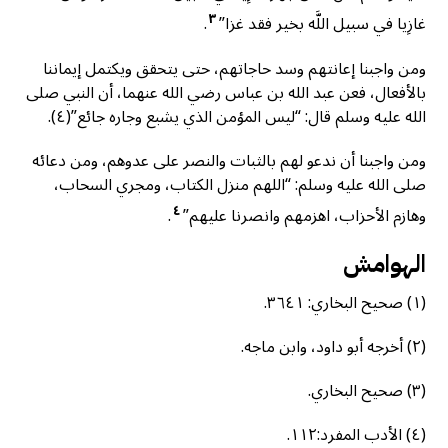
٣
غازِيا في سبيل اللَّه بخير فقد غزا”
.
ومن واجبنا إعانتهم وسد حاجاتهم، حتى يتحقق ويكتمل إيماننا
بالأفعال، فعن عبد الله بن عباس رضي الله عنهما، أن النبي صلى
الله عليه وسلم قال: “ليس المؤمن الذي يشبع وجاره جائع”(٤).
ومن واجبنا أن ندعو لهم بالثبات والنصر على عدوهم، ومن دعائه
صلى الله عليه وسلم: “اللهم منزل الكتاب، ومجري السحاب،
٤
وهازم الأحزاب، اهزمهم وانصرنا عليهم”
.
الهوامش
(١) صحيح البخاري: ٣٦٤١.
(٢) أخرجه أبو داود، وابن ماجه.
(٣) صحيح البخاري.
(٤) الأدب المفرد:١١٢.