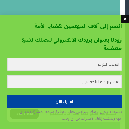
انضم إلى آلاف المهتمين بقضايا الأمة
زودنا بعنوان بريدك الإلكتروني لتصلك نشرة
منتظمة
اشترك الآن
نستخدم عنوان بريدك للتواصل معك فقط ولا نسمح بمشاركته مع أي
يستخدم هذا الموقع الكوكيز لتحسين تجربة المستخدم.
قبول وإغلاق
جهة
ويمكنك إلغاء الاشتراك في أي وقت