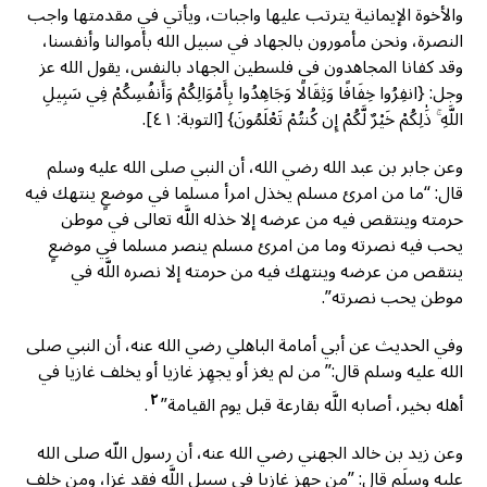
والأخوة الإيمانية يترتب عليها واجبات، ويأتي في مقدمتها واجب
النصرة، ونحن مأمورون بالجهاد في سبيل الله بأموالنا وأنفسنا،
وقد كفانا المجاهدون في فلسطين الجهاد بالنفس، يقول الله عز
وجل: {انفِرُوا خِفَافًا وَثِقَالًا وَجَاهِدُوا بِأَمْوَالِكُمْ وَأَنفُسِكُمْ فِي سَبِيلِ
اللَّهِ ۚ ذَٰلِكُمْ خَيْرٌ لَّكُمْ إِن كُنتُمْ تَعْلَمُونَ} [التوبة: ٤١].
وعن جابر بن عبد الله رضي الله، أن النبي صلى الله عليه وسلم
قال: “ما من امرئ مسلم يخذل امرأ مسلما في موضعٍ ينتهك فيه
حرمته وينتقص فيه من عرضه إلا خذله اللَّه تعالى في موطن
يحب فيه نصرته وما من امرئ مسلم ينصر مسلما في موضعٍ
ينتقص من عرضه وينتهك فيه من حرمته إلا نصره اللَّه في
موطن يحب نصرته”.
وفي الحديث عن أبي أمامة الباهلي رضي الله عنه، أن النبي صلى
الله عليه وسلم قال:” من لم يغز أو يجهِز غازيا أو يخلف غازيا في
٢
أهله بخير، أصابه اللَّه بقارعة قبل يوم القيامة”
.
وعن زيد بن خالد الجهني رضي الله عنه، أن رسول اللّه صلى الله
عليه وسلَم قال: ”من جهز غازِيا في سبيل اللَّه فقد غزا، ومن خلف