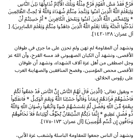
قَرْحٌ فَقَدْ مَسَّ الْقَوْمَ قَرْحٌ مِثْلُهُ وَتِلْكَ الْأَيَّامُ نُدَاوِلُهَا بَيْنَ النَّاسِ
وَلِيَعْلَمَ اللَّهُ الَّذِينَ آمَنُوا وَيَتَّخِذَ مِنْكُمْ شُهَدَاءَ وَاللَّهُ لَا يُحِبُّ الظَّالِمِينَ
* وَلِيُمَحِّصَ اللَّهُ الَّذِينَ آمَنُوا وَيَمْحَقَ الْكَافِرِينَ * أَمْ حَسِبْتُمْ أَنْ
تَدْخُلُوا الْجَنَّةَ وَلَمَّا يَعْلَمِ اللَّهُ الَّذِينَ جَاهَدُوا مِنْكُمْ وَيَعْلَمَ الصَّابِرِينَ}. [
آل عمران: ١٣٨-١٤٢].
ونشهد أن المقاومة لم تهن ولم تحزن على ما جرى في طوفان
الأقصى، ونشهد أن الكيان الصهيوني قد مسه القرح، وأن الله عز
وجل اصطفى من أهل غزة آلاف الشهداء، ونشهد أن طوفان
الأقصى محص المؤمنين، وفضح المنافقين والصهاينة العرب
على رؤوس الخلائق.
–
ويقول تعالى: {الَّذِينَ قَالَ لَهُمُ النَّاسُ إِنَّ النَّاسَ قَدْ جَمَعُواْ لَكُمْ
فَاخْشَوْهُمْ فَزَادَهُمْ إِيمَاناً وَقَالُواْ حَسْبُنَا اللّهُ وَنِعْمَ الْوَكِيلُ * فَانقَلَبُواْ
بِنِعْمَةٍ مِّنَ اللّهِ وَفَضْلٍ لَّمْ يَمْسَسْهُمْ سُوءٌ وَاتَّبَعُواْ رِضْوَانَ اللّهِ وَاللّهُ
ذُو فَضْلٍ عَظِيمٍ * إِنَّمَا ذَلِكُمُ الشَّيْطَانُ يُخَوِّفُ أَوْلِيَاءهُ فَلاَ تَخَافُوهُمْ
وَخَافُونِ إِن كُنتُم مُّؤْمِنِينَ} [آل عمران: ١٧٣-١٧٥].
ونشهد أن الناس جمعوا للمقاومة الباسلة ولشعب غزة الأبي،