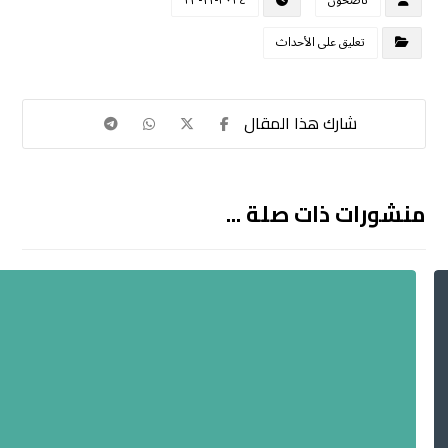
ناصحون
٢٠٢٤-١١-٢٣
تعليق على الأحداث
منشورات ذات صلة ...