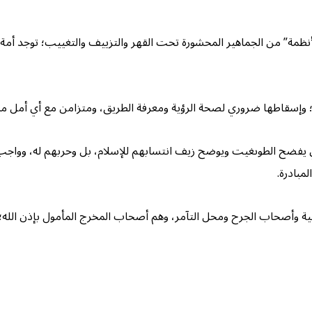
نظمة” من الجماهير المحشورة تحت القهر والتزييف والتغييب؛ توجد أمة ت
نة؛ وإسقاطها ضروري لصحة الرؤية ومعرفة الطريق، ومتزامن مع أي أمل 
 يفضح الطوىغيت ويوضح زيف انتسابهم للإسلام، بل وحربهم له، وواجب ال
مبادرة.
وأصحاب الجرح ومحل التآمر، وهم أصحاب المخرج المأمول بإذن الله؛ فعلي