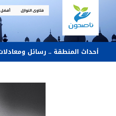
فتاوى النوازل
أفضل م
أحداث المنطقة .. رسائل ومعادلات