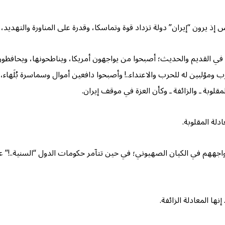
إذ يرون “إيران” دولة تزداد قوة وتماسكا، وقدرة على المناورة والتهديد، ث
ن، في القديم والحديث؛ أصبحوا من يواجهون أمريكا، ويناطحونها، ويحافظ
غرب ومؤلبين له للحرب والاعتداء..! وأصبحوا دافعين أموال وسماسرة بُلَها
قلوبة ـ والزائفة ـ وكأن العزة في موقف إيران.
لة المقلوبة.
اجههم في الكيان الصهيوني؛ في حين تتآمر حكومات الدول “السنية..!” ع
ا المعادلة الزائفة.