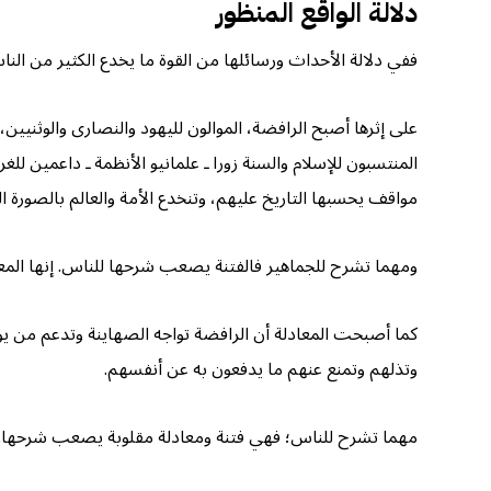
دلالة الواقع المنظور
ففي دلالة الأحداث ورسائلها من القوة ما يخدع الكثير من الناس 
على إثرها أصبح الرافضة، الموالون لليهود والنصارى والوثنيي
المنتسبون للإسلام والسنة زورا ـ علمانيو الأنظمة ـ داعمين لل
مواقف يحسبها التاريخ عليهم، وتنخدع الأمة والعالم بالصورة الم
ومهما تشرح للجماهير فالفتنة يصعب شرحها للناس. إنها المعاد
كما أصبحت المعادلة أن الرافضة تواجه الصهاينة وتدعم من يو
وتذلهم وتمنع عنهم ما يدفعون به عن أنفسهم.
مهما تشرح للناس؛ فهي فتنة ومعادلة مقلوبة يصعب شرحها. إنه