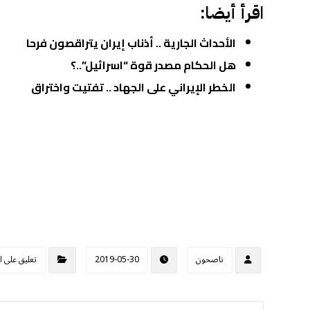
اقرأ أيضا:
الأحداث الجارية .. أذناب إيران يتراقصون فرحا
هل الحكام مصدر قوة “اسرائيل”..؟
الخطر الإيراني على الجهاد .. تفتيت واختراق
ناصحون
2019-05-30
تعليق على ا