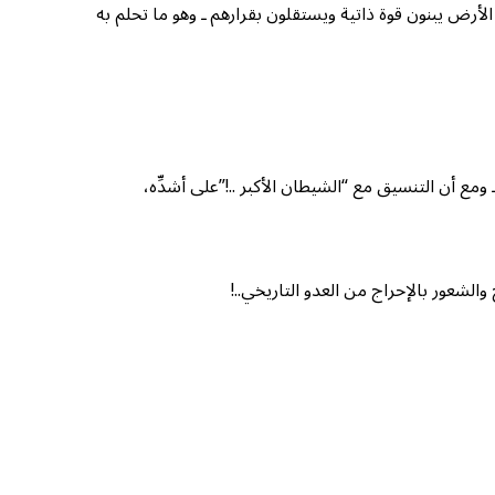
لأرض يبنون قوة ذاتية ويستقلون بقرارهم ـ وهو ما تحلم به
من (2) مليون قتيل من أهل السنة مع إقصائهم ـ ومع أن التنسيق مع “الشيطان الأكبر ..!”على أشدِّه،
والشعور بالإحراج من العدو التاريخي..!