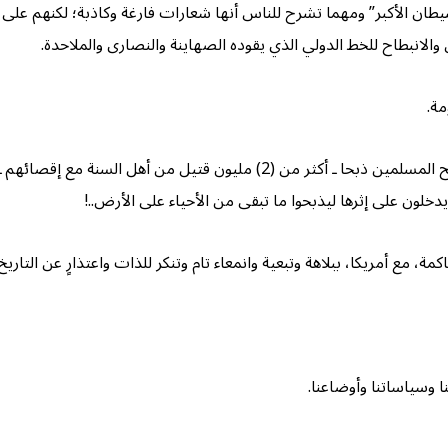
يطان الأكبر” ومهما تشرح للناس أنها شعارات فارغة وكاذبة؛ لكنهم على ا
 والانبطاح للخط الدولي الذي يقوده الصهاينة والنصارى والملاحدة.
مة.
بل تجرأ “الحشد الشعبي” الشيعي المجرم في العراق والذي ذبح المسلمين ذبحا ـ أكثر 
دخلون على إثرها ليذبحوا ما تبقى من الأحياء على الأرض..!
، مع أمريكا، ببلاهة وتبعية وانمعاء تام وتنكر للذات واعتذارٍ عن التاريخ 
ا وسياساتنا وأوضاعنا.