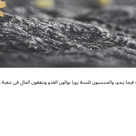
يما يبدو، والمنتسبون للسنة زورا يوالون العدو وينفقون المال في تبعية ذ