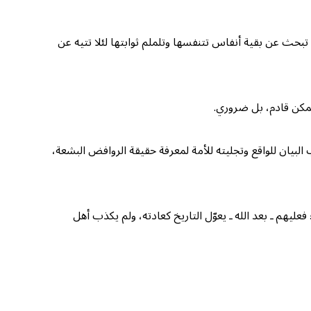
بحث عن بقية أنفاس تتنفسها وتلملم ثوابتها لئلا تتيه عن
ممكن قادم، بل ضروري.
بيان للواقع وتجليته للأمة لمعرفة حقيقة الروافض البشعة،
هم ـ بعد الله ـ يعوّل التاريخ كعادته، ولم يكذب أهل