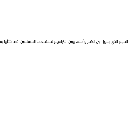
 المنيع الذي يحول بين الكفر وأهله، وبين اختراقهم لمجتمعات المسلمين، فما فتأو