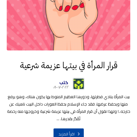
قرار المرأة في بيتها عزيمة شرعية
كتب
٢٠٢٢-٠٧-٠٨
بيت المرأة ينادي فطرتها، ودورها العظيم المنوط بها يكون هناك، وهو يرفع
منها ويحفظ عرضها، فقد جاء الإسلام بحفظ العورات داخل البيت ناهيك عن
خارجه..! ولهذا نقول أن قرار المرأة في بيتها عزيمة شرعية وخروجها منه رخصة
تُقَدَّر بقدرها. ...
اقرأ المزيد