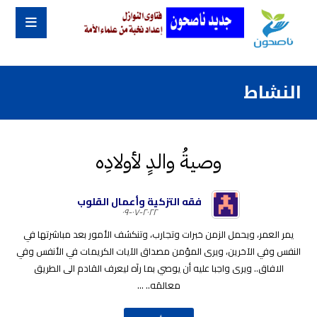
النشاط
وصيةُ والدٍ لأولادِه
فقه التزكية وأعمال القلوب
٢٠٢٢-٠٧-٠٩
يمر العمر، ويحمل الزمن خبرات وتجارب، وتنكشف الأمور بعد مباشرتها في
النفس وفي الآخرين، ويرى المؤمن مصداق الآيات الكريمات في الأنفس وفي
الافاق.. ويرى واجبا عليه أن يوصي بما رآه ليعرف القادم الى الطريق
معالمَه.. ...