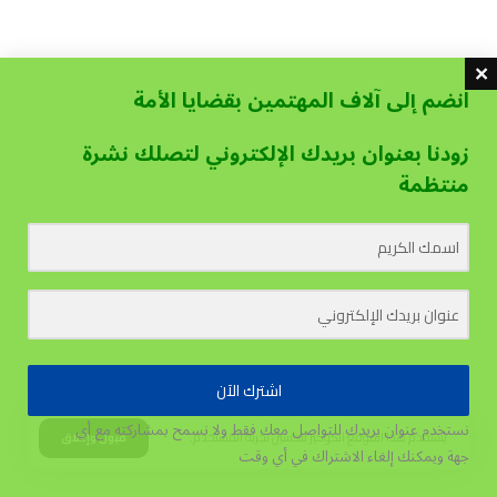
انضم إلى آلاف المهتمين بقضايا الأمة
زودنا بعنوان بريدك الإلكتروني لتصلك نشرة
منتظمة
اشترك الآن
نستخدم عنوان بريدك للتواصل معك فقط ولا نسمح بمشاركته مع أي
يستخدم هذا الموقع الكوكيز لتحسين تجربة المستخدم.
قبول وإغلاق
جهة
ويمكنك إلغاء الاشتراك في أي وقت