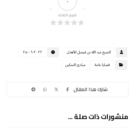
٠
تقييم المادة
الشيخ عبد الله بن فيصل الأهدل
٢٠٢٢-٠٦-٢٥
قضايا عامة
مبادئ التمكين
منشورات ذات صلة ...