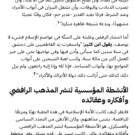
الزينة في بغداد وأن تفتح الأسواق بالليل كما في الأعياد، وأن
تضرب الدبادب والبوقات، وأن تشعل النيران في أبواب الأمراء
وعند الشرط، فرحًا بعيد الغدير -غدير خم- فكان وقتًا عجيبًا
١
مشهودًا، وبدعة شنيعة ظاهرة منكرة”
.
أما انتشار الرفض وغلبته على السنَّة في عواصم الإسلام فشيء لا
يوصف،
يقول ابن كثير:
“واستقرت يد الفاطميين على دمشق
في سنة ستين كما سيأتي وأذن فيها وفي نواحيها بحي على خير
العمل أكثر من مائة سنة، وكتب لعنة الشيخين على أبواب
الجوامع بها، وأبواب المساجد، فإنا لله وإنا إليه راجعون. ولم يزل
٢
ذلك كذلك حتى أزالت ذلك دولة الأتراك والأكراد”
.
الأنشطة المؤسسية لنشر المذهب الرافضي
وأفكاره وعقائده
فانظر كيف كانت الأمة الإسلامية في هذه الحقبة نهبًا ومرتعًا
للرافضة، بشتى مذاهبهم، وكان الأدهى من التمدد السياسي
والعسكري، هو الأنشطة المؤسسية لنشر المذهب الرافضي
وأفكاره وعقائده، والتي كانت تسير على قدم وساق وفق مخطط