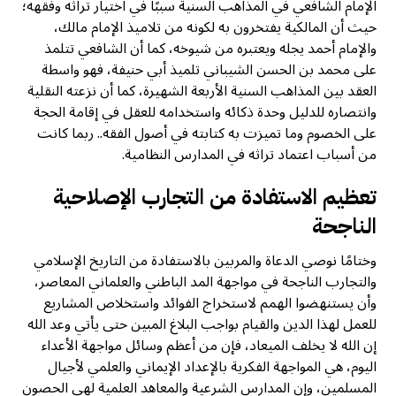
الإمام الشافعي في المذاهب السنية سببًا في اختيار تراثه وفقهه؛
حيث أن المالكية يفتخرون به لكونه من تلاميذ الإمام مالك،
والإمام أحمد يجله ويعتبره من شيوخه، كما أن الشافعي تتلمذ
على محمد بن الحسن الشيباني تلميذ أبي حنيفة، فهو واسطة
العقد بين المذاهب السنية الأربعة الشهيرة، كما أن نزعته النقلية
وانتصاره للدليل وحدة ذكائه واستخدامه للعقل في إقامة الحجة
على الخصوم وما تميزت به كتابته في أصول الفقه.. ربما كانت
من أسباب اعتماد تراثه في المدارس النظامية.
تعظيم الاستفادة من التجارب الإصلاحية
الناجحة
وختامًا نوصي الدعاة والمربين بالاستفادة من التاريخ الإسلامي
والتجارب الناجحة في مواجهة المد الباطني والعلماني المعاصر،
وأن يستنهضوا الهمم لاستخراج الفوائد واستخلاص المشاريع
للعمل لهذا الدين والقيام بواجب البلاغ المبين حتى يأتي وعد الله
إن الله لا يخلف الميعاد، فإن من أعظم وسائل مواجهة الأعداء
اليوم، هي المواجهة الفكرية بالإعداد الإيماني والعلمي لأجيال
المسلمين، وإن المدارس الشرعية والمعاهد العلمية لهي الحصون