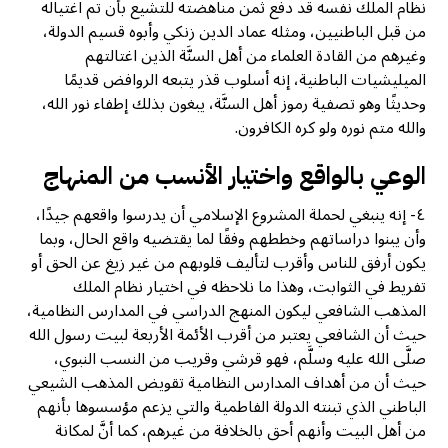
نظام الملك نفسه قد دفع ثمن مناهضته للتشيع بأن تم اغتياله
من قبل الباطنيين، ومثله عماد الدين زنكي وأبوه قسيم الدولة،
وغيرهم من القادة العلماء من أهل السنَّة الذين اغتالتهم
الميليشيات الباطنية، إنه أسلوب قذر يتبعه الروافض قديمًا
وحديثًا وهو تصفية رموز أهل السنَّة، يبغون بذلك إطفاء نور الله،
والله متم نوره ولو كره الكافرون.
الوعي بالواقع واختيار الأنسب من المنهاج
٤- إنه ينبغي لحملة المشروع الإسلامي أن يدرسوا واقعهم جيدًا،
وأن يبنوا دراساتهم وخططهم وفقًا لما يقتضيه واقع الحال، وبما
يكون أرفق للناس وأقرب لتأليف قلوبهم من غير زيغ عن الحق أو
تفريط في الثوابت، وهذا ما نلاحظه في اختيار نظام الملك
المذهب الشافعي ليكون المنهج الدراسي في المدارس النظامية،
حيث أن الشافعي يعتبر من أقرب الأئمة الأربعة لبيت رسول الله
صلَّى الله عليه وسلَّم، فهو قرشي وقريب من النسب النبوي،
حيث أن من أهداف المدارس النظامية تقويض المذهب الشيعي
الباطني الذي تبنته الدولة الفاطمية والتي يزعم مؤسسوها بأنهم
من أهل البيت وأنهم أحق بالخلافة من غيرهم، كما أنَّ لمكانة