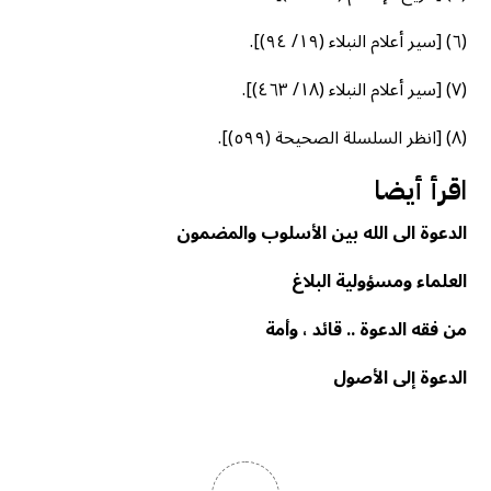
(٦) [سير أعلام النبلاء (١٩/ ٩٤)].
(٧) [سير أعلام النبلاء (١٨/ ٤٦٣)].
(٨) [انظر السلسلة الصحيحة (٥٩٩)].
اقرأ أيضا
الدعوة الى الله بين الأسلوب والمضمون
العلماء ومسؤولية البلاغ
من فقه الدعوة .. قائد ، وأمة
الدعوة إلى الأصول