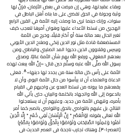
وبقاء عقيدتها، وهي إن مرضت في بعض الأزمان، فإنَّ لها
وثبة وجولة في الحق تقضي على ما بناه أهل الباطل في
سنوات، وإنك حينما ترى ما وصلت إليه الأمة في القرن الرابع
الهجري من تسلط الأعداء عليها وهوان أمرها لتعجب كيف
تغير الحال بعد مائة سنة أو أكثر قليلًا، وخرج من الأمة
المستضعفة قادة مثل نور الدين زنكي وصلاح الدين الأيوبي
وبيبرس وقلاوون الذين دحروا المد الصليبي والباطني ومن
بعدهم المغولي، ورفع الله بهم شأن الأمة عاليًا. وصدق
رسول الله صلَّى الله عليه وسلَّم حين قال: «إنَّ الله يبعث لهذه
٨
الأمة على رأس كل مائة سنة من يجدد لها دينها»
. فعلى
الدعاة والعلماء أن لا ييأسوا من حال الأمة اليوم، وأن لا
يقعدهم ما يرونه من تسلط العدو عن واجبهم في القيام
بالدعوة إلى الله والجهاد بالكلمة والبيان، حتى يأتي الله
بأمره، وتنهض الأمة من جديد، وعليهم أن لا يستعجلوا
النتائج، بل عليهم بالتواصي بالحق والتواصي بالصبر كما أمر
الله تعالى بقوله: ﴿وَالْعَصْرِ * إِنَّ الْإِنْسَانَ لَفِي خُسْرٍ * إِلَّا الَّذِينَ
آمَنُوا وَعَمِلُوا الصَّالِحَاتِ وَتَوَاصَوْا بِالْحَقِّ وَتَوَاصَوْا بِالصَّبْرِ﴾
[العصر:١-٣]. وهناك تجارب ناجحة في العصر الحديث في