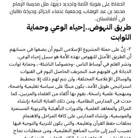
الحفاظ على هوية الأمة وتجديد دينها، مثل مدرسة الإمام
محمد بن عبد الوهاب، وجمعية علماء الجزائر، وحركة طالبان
في أفغانستان..
طريق النهوض..إحياء الوعي وحماية
الثوابت
٢- إنَّ على حملة المشروع الإسلامي اليوم أن يضعوا في حسابهم
أن الطريق الأمثل للنهوض بهذه الأمة هو سبيل إحياء الوعي،
ونشر العلم في أوساط الناس -وخصوصًا الناشئة-، وحماية ثوابت
الديانة في قلوبهم ضد التجريف الحاصل اليوم في القنوات
والوسائل الإعلامية المختلفة، ولن يتم لهم ذلك إلا بتخطيط
استراتيجي طويل الأمد، يكون مبنيًّا على سياسة تعليمية واضحة،
ومنهجية علمية راسخة، يقوم بها أكفاء من العلماء والمربين، كما
حدث في المدارس النظامية، ومن ذلك العناية التامة بإنشاء
المراكز والمعاهد العلمية، والدورات التأهيلية والتربوية المستمرة
والموسمية، وإنشاء المدارس على كافة المراحل والاهتمام
بحلقات حفظ القرآن وتعليمه، والتي يكون للتربية والتوجيه فيها
نصيب كبير إلى جانب المناهج التعليمية، ومن متطلبات نجاح
هذه المدارس والمعاهد اختيار الكادر التعليمي المتمكن في