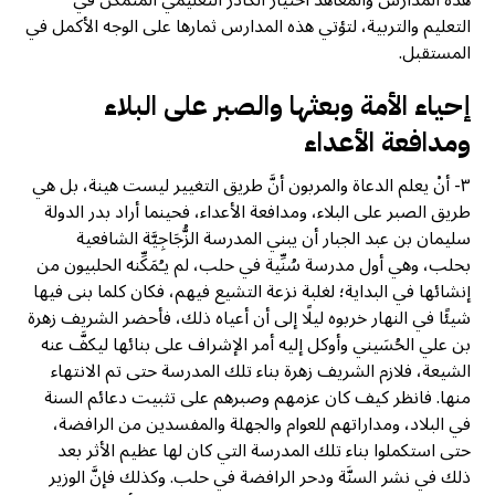
التعليم والتربية، لتؤتي هذه المدارس ثمارها على الوجه الأكمل في
المستقبل.
إحياء الأمة وبعثها والصبر على البلاء
ومدافعة الأعداء
٣- أنْ يعلم الدعاة والمربون أنَّ طريق التغيير ليست هينة، بل هي
طريق الصبر على البلاء، ومدافعة الأعداء، فحينما أراد بدر الدولة
سليمان بن عبد الجبار أن يبني المدرسة الزُّجَاجِيَّة الشافعية
بحلب، وهي أول مدرسة سُنِّية في حلب، لم يـُمَكِّنه الحلبيون من
إنشائها في البداية؛ لغلبة نزعة التشيع فيهم، فكان كلما بنى فيها
شيئًا في النهار خربوه ليلًا إلى أن أعياه ذلك، فأحضر الشريف زهرة
بن علي الحُسَيني وأوكل إليه أمر الإشراف على بنائها ليكفَّ عنه
الشيعة، فلازم الشريف زهرة بناء تلك المدرسة حتى تم الانتهاء
منها. فانظر كيف كان عزمهم وصبرهم على تثبيت دعائم السنة
في البلاد، ومداراتهم للعوام والجهلة والمفسدين من الرافضة،
حتى استكملوا بناء تلك المدرسة التي كان لها عظيم الأثر بعد
ذلك في نشر السنَّة ودحر الرافضة في حلب. وكذلك فإنَّ الوزير