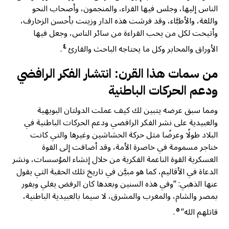
الناس إليها، وجلس فيها القراء، والمنجمون، وأصحاب النحو
واللغة، والأطبَّاء، وقد فرشت هذه الدار وزينت بأحسن الزخارف،
وأتيحت لكل من يحب القراءة من سائر الناس، وجعل فيها
٤
الأوراق والمحابر وكل ما يحتاجه الباحث والقارئ
.
من سمات هذا القرن: انتشار الفكر الرافضي
ودعم الحركات الباطنية
ومما سبق عرضه يتبين لك كيف عملت الدولتان البويهية
والعبيدية على نشر الفكر الرافضي ودعم الحركات الباطنية في
البلاد طولًا وعرضًا مثل حركة الحشاشين وغيرها والتي كانت
خناجر مسمومة في خاصرة الأمة، وقد أضافت إلى القوة
العسكرية القوة الناعمة الفكرية من خلال إنشاء المؤسسات، ونشر
الدعاة في الأقاليم، كما هو مبيَّن في تاريخ تلك الحقبة التي يقول
عنها الذهبي: “وفي هذه السنين وبعدها كان الرفض يغلي ويفور
بمصر والشام، والمغرب والمشرق، لا سيما بالعبيدية الباطنية،
٥
قاتلهم الله”
.