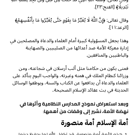
تَبْدِيلًا﴾ [الفتح:٢٣].
وقال تعالى: ﴿إِنَّ اللَّهَ لَا يُغَيِّرُ مَا بِقَوْمٍ حَتَّى يُغَيِّرُوا مَا بِأَنْفُسِهِمْ﴾
[الرعد:١١].
وهذا يجعل المسؤولية كبيرة أمام العلماء والدعاة والمصلحين في
إدارة معركة الأمة ضد أعدائها من الصليبيين والصهاينة
والباطنيين والمنافقين.
فمتى يكون من حكامنا مثل ألب أرسلان في شجاعته، ومن
وزرائنا كنظام الملك في همته وغيرته، والواجب اليوم يتأكد على
العلماء والدعاة أن يدافعوا عن الكتاب والسنة، ويوظفوا الوسائل
الحديثة في بث عقائد الإسلام الصحيحة..
وبعد استعراض نموذج المدارس النظامية وأثرها في
نهضة الأمة، نشير إلى وقفات من أهمها:
أمة الإسلام أمة منصورة
هذه الأمة أمة منصورة، قد تكفل الله لها بحفظ دينها