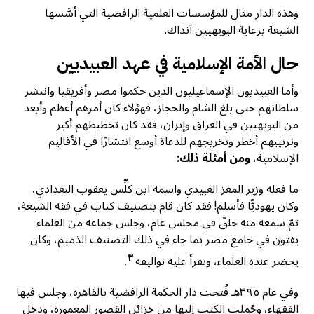
وهذه الدار مثال للمؤسسات العلمية الرافضية التي أسَّسها
الشيعة برعاية البويهيين آنذاك.
حال الأمة الإسلامية في عهد العبيديين
وأما العبيديون الإسماعيليون الذين حكموا مصر وأفريقيا وانتشر
سلطانهم حتى بلغ الشام والحجاز، فهؤلاء كان أمرهم أعظم وأبعد
من البويهيين في العراق وإيران، فقد كان تخطيطهم أكبر
وترتيبهم أخطر وتخريجهم للدعاة أوسع انتشارًا في الأقاليم
الإسلامية،
ومن أمثلة ذلك:
ما فعله وزير المعز العبيدي واسمه ابن كلِّس يعقوب البغدادي،
وكان يهوديًّا فأسلم! فقد كان قام بتصنيف كتاب في فقه الشيعة،
ثمّ سمعه منه خلقٌ في مجلس عام، وجلس جماعة من العلماء
يفتون في جامع مصر بما جاء في ذلك التصنيف الذميم، وكان
٣
يحضر عنده العلماء، وتقرأ عليه تواليفه
.
وفي عام ٣٩٥هـ فُتحت دار الحكمة الرافضية بالقاهرة، وجلس فيها
الفقهاء، وحُملت الكتب إليها من خزائن القصور المعمورة، ودخل