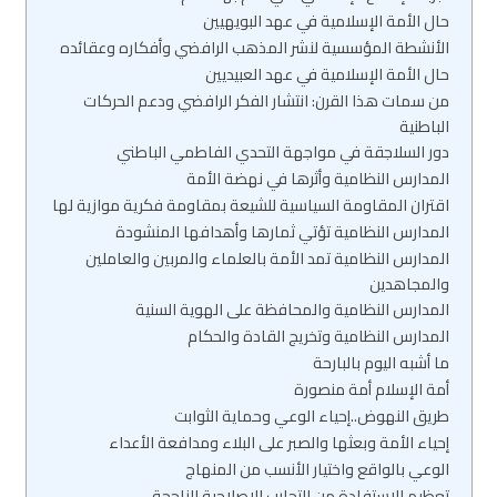
حال الأمة الإسلامية في عهد البويهيين
الأنشطة المؤسسية لنشر المذهب الرافضي وأفكاره وعقائده
حال الأمة الإسلامية في عهد العبيديين
من سمات هذا القرن: انتشار الفكر الرافضي ودعم الحركات
الباطنية
دور السلاجقة في مواجهة التحدي الفاطمي الباطني
المدارس النظامية وأثرها في نهضة الأمة
اقتران المقاومة السياسية للشيعة بمقاومة فكرية موازية لها
المدارس النظامية تؤتي ثمارها وأهدافها المنشودة
المدارس النظامية تمد الأمة بالعلماء والمربين والعاملين
والمجاهدين
المدارس النظامية والمحافظة على الهوية السنية
المدارس النظامية وتخريج القادة والحكام
ما أشبه اليوم بالبارحة
أمة الإسلام أمة منصورة
طريق النهوض..إحياء الوعي وحماية الثوابت
إحياء الأمة وبعثها والصبر على البلاء ومدافعة الأعداء
الوعي بالواقع واختيار الأنسب من المنهاج
تعظيم الاستفادة من التجارب الإصلاحية الناجحة