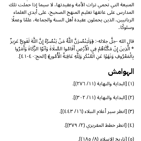
المنيعة التي تحمي تراث الأمة وعقيدتها، لا سيما إذا حملت تلك
المدارس على عاتقها تعليم المنهج الصحيح، على أيدي العلماء
الربانيين، الذين يحملون عقيدة أهل السنة والجماعة، علمًا وعملًا
وسلوكًا..
قال الله -جلَّ جلاله-: ﴿وَلَيَنْصُرَنَّ اللَّهُ مَنْ يَنْصُرُهُ إِنَّ اللَّهَ لَقَوِيٌّ عَزِيزٌ
* الَّذِينَ إِنْ مَكَّنَّاهُمْ فِي الْأَرْضِ أَقَامُوا الصَّلَاةَ وَآتَوُا الزَّكَاةَ وَأَمَرُوا
بِالْمَعْرُوفِ وَنَهَوْا عَنِ الْمُنْكَرِ وَلِلَّهِ عَاقِبَةُ الْأُمُورِ﴾ [الحج:٤٠-٤١].
الهوامش
(١) [البداية والنهاية (١١/ ٢٧٦)].
(٢) [البداية والنهاية (١١/ ٣٠٢)].
(٣) [انظر سير أعلام النبلاء (١٦/ ٤٤٣)].
(٤) [انظر خطط المقريزي (٢/ ٣٧٩)].
(٥) [تاريخ الإسلام (٨/ ١٨٥)].