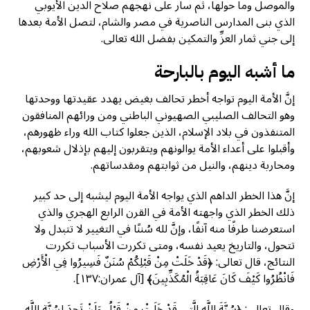
والموصل وما حولها، ثم سار على نهجهم صلاح الدين الأيوبي
الذي بنى المدارس الناصرية في مصر والشام، لتصل الأمة بعدها
إلى جني ثمار العزِّ والتمكين بفضل الله تعالى.
ما أشبه اليوم بالبارحة
إنَّ الأمة اليوم تواجه أخطر تحالف بغيض يهدد عقيدتها ووحدتها
وهو التحالف الصليبي الصهيوني الباطني ومن ورائهم المنافقون
المتنفذون في بلاد الإسلام، الذين جعلوا كتاب الله وراء ظهورهم،
وأقبلوا على أعداء الأمة يوالونهم ويتقربون إليهم بإذلال شعوبهم،
ومحاربة دينهم، والنيل من ثوابتهم ومقدساتهم.
إنَّ هذا الخطر الداهم الذي يواجه الأمة اليوم ليشبه إلى حد كبير
ذلك الخطر الذي واجهته الأمة في القرن الرابع الهجري والذي
استعرضنا طرفًا منه آنفًا، وإنَّ لله سُننًا في التغيير لا تتبدل ولا
تتحول، والتاريخ يعيد نفسه، ومتى تكررت الأسباب تكررت
النتائج، قال تعالى: ﴿قَدْ خَلَتْ مِنْ قَبْلِكُمْ سُنَنٌ فَسِيرُوا فِي الْأَرْضِ
فَانْظُرُوا كَيْفَ كَانَ عَاقِبَةُ الْمُكَذِّبِينَ﴾ [آل عمران:١٣٧].
وقال تعالى: ﴿سُنَّةَ اللَّهِ الَّتِي قَدْ خَلَتْ مِنْ قَبْلُ وَلَنْ تَجِدَ لِسُنَّةِ اللَّهِ