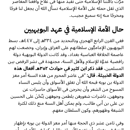
مرَّت بأمَّتنا الإسلامية حتى نُفيد منها في علاج واقعنا المعاصر
الذي ثقل حمله على الأمة الإسلامية نسأل الله أن يجعل لنا فرجًا
ومخرجًا منه إنه سميع مجيب..
حال الأمة الإسلامية في عهد البويهيين
ففي القرن الرابع الهجري وبالتحديد من ٣٣٤هـ إلى ٤٤٧هـ، بسط
البويهيون الإماميُّون سلطانهم على العراق وإيران، وخضعت لهم
عاصمة الخلافة العباسية بغداد، وقد كانت الدولة البويهية دولة
رافضية عدوَّة للإسلام ولأهل السنة، مجتهدة في نشر الرفض بين
المسلمين،
فقد ذكر ابن كثير في حوادث ٣٥٢هـ أفعال هذه
الدولة الخبيثة، قال:
“في عاشر المحرم من هذه السنة أمر معز
الدولة بن بويه قبحه الله أن تغلق الأسواق وأن يلبس النساء
المسوح من الشعر وأن يخرجن في الأسواق حاسرات عن
وجوههن، ناشرات شعورهن يلطمن وجوههن يَنُحْنَ على الحسين
بن علي بن أبي طالب، ولم يمكن أهل السنة منع ذلك لكثرة
الشيعة وظهورهم، وكون السلطان معهم.
وفي ثامن عشر ذي الحجة منها أمر معز الدولة بن بويه بإظهار