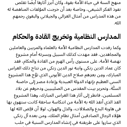
منهج السنة في حياة الأمة بقوة، وكان أبرز آثارها أيضًا تقلص
نفوذ الفكر الشيعي، وخاصة بعد أن خرجت المؤلفات المناهضة له
من هذه المدراس من أمثال الغزالي والجيلاني والبغوي رحمهم
الله.
المدارس النظامية وتخريج القادة والحكام
وكما رفدت المدارس النظامية الأمة بالعلماء والمربين والعاملين
والمجاهدين، فقد مهدت كذلك السبيل ويسرته أمام مشروع
نهضة الأمة، على مستوى رأس الهرم من القادة والحكام، فقد
كان عماد الدين زنكي وابنه نور الدين زنكي من نتاج ذلك الغراس
المبارك، ومِن بعدِهم صلاح الدين الأيوبي الذي توَّج هذا المشروع
السني العظيم بإنهاء الدولة العبيدية وإعادة مصر إلى حاضنة
السنَّة، وتحرير بيت المقدس من الصليبيين ودحرهم عن بلاد
المسلمين، فانظر إلى آثار هذا الغراس المبارك، وهذا المشروع
الفذ الذي أنقذ الله به الأمة من انتكاسة ساحقة كانت ستهوي بها
في هاوية البدع والضلالات، والذل والهوان، لولا أن قيَّض الله لها
هؤلاء الرجال الصادقين أمثال نظام الملك، ومن بعده آل زنكي
الذي ساروا على طريقته في إنشاء المدارس السنية في حلب