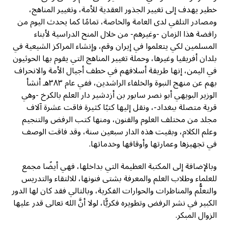
خطير يهدف إلى تغيير الجذور العقدية للأمة، وتغيير المناهج،
ومصادر التلقي لدى العامة والخاصة، تمامًا كما يحدث اليوم من
رافضة هذا الزمان -وغيرهم- من خلال المنح الدراسية لأبناء
المسلمين لكي يتعلموا في إيران وقم، وإنشاء المراكز الشيعية في
بلدان أفريقيا وغيرها، وحملة تغيير المناهج التي يقوم بها الحوثيون
في اليمن، إنها طريقة أسلافهم في خطف أجيال الأمة والانحراف
بهم عن منهج النبوة والخلفاء الراشدين، ففي عام ٣٨٣هـ أنشأ
الوزير البويهي أبو نصر سابور بن أزدشير دار العلم بالكرخ -وهي
قرية متصلة ببغداد-، ونقل إليها كتبًا كثيرة فاقت عشرة آلاف
مجلد من مختلف العلوم والفنون، ومنها كتب الرفض والتنجيم
وعلم الكلام، وبقيت هذه الدار سبعين سنة، وقد فاقت الوصف
في تجهيزها وعمارتها وأوقافها وخدماتها.
وبالإضافة إلى المكتبة العظيمة التي بداخلها، فهي أيضًا مجمع
للعلماء وطلاب العلم والمعرفة بشتى فنونها، للالتقاء والتدريس
والتعلُّم والمناظرات والحوارات الفكرية، وبالتالي فقد كان لها الدور
الكبير في نشر الرفض وتطويره فكريًّا، لولا أنَّ الله تعالى قدر عليها
الزوال المبكر.