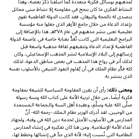
لمذهبهم بوسائل فكرية متعددة كما أسلفنا ذكرَ بعضه، وهذا
النشاط الفكري ما كان ينجح في مقاومته إلا نشاط سني مماثل
يتصدى له بالحجة والبرهان، فقد كانت الدولة الفاطمية تقوم
بإعداد الدعاة من خلال جامع الأزهر الذي جعلوا منه مؤسسة
تعليمية تعنى بنشر مذهبهم في عام ٣٧٨هـ. هذا بالإضافة إلى
البرامج التعليمية التي كانت تُعَدُّ بعناية خاصة في عاصمة الدولة
الفاطمية لإعداد الدعاة وتثقيفهم ثقافة مذهبية واسعة قبل
إرسالهم إلى البلاد الإسلامية لنشر المذهب الإسماعيلي، وكان
لذلك أثر في رواج هذا المذهب في بعض مناطق الدعوة، لذلك
كله فكَّر نظام الملك في أن يُقاوم النفوذ الشيعي بالأسلوب نفسه
الذي ينتشر به.
ومعنى ذلك:
رأى أن يقرن المقاومة السياسية للشيعة بمقاومة
فكرية أيضًا، من خلال تربية الأمة على كتاب الله وسنة رسوله
صلَّى الله عليه وسلَّم، وعقيدة أهل السنة والـجماعة الـمستمدة
من الوحيين، لقد أدرك الوزير نظام الـملك -رحمه الله- أنَّ
المدارس هي الأسلوب الأمثل لخدمة دين الله في وقته، ولجهاد
أعداء الأمة الإسلامية، ومن هنا كان تفكيره في إنشاء المدارس
النظامية التي نُسبت إليه؛ لأنه الذي جدَّ في إنشائها وخطط لها،