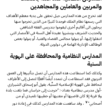
والمربين والعاملين والمجاهدين
لقد تخرج من هذه المدارس جيل تحقق على يديه معظم الأهداف
التي رسمها نظام الملك فوجدنا كثيرًا من الذين تخرجوا منها
يرحلون الى أقاليم أخرى ليقوموا بتدريس الفقه الشافعي
والحديث الشريف وينشروا عقيدة أهل السنة في الأمصار التي
انتقلوا إليها، أو يتولوا مجالس القضاء والفتيا، أو يتولوا بعض
الوظائف الإدارية الهامة في دواوين الدولة.
المدارس النظامية والمحافظة على الهوية
السنية
وكذلك كما استطاعت هذه المدارس أن تصل بتأثيرها إلى العمق
التربوي فقد استطاعت أن تتمدد أيضًا أفقيًّا لتصل إلى الأطراف
لتحافظ على الهوية الإسلامية السنِّية، يقول أبو إسحاق الشيرازي
-أول مدرس بنظامية بغداد-: “خرجت إلى خراسان فما بلغت بلدة
ولا قرية إلا كان قاضيها أو مفتيها أو خطيبها تلميذي أو من
٧
أصحابي”
، وقد ساهمت هذه المدارس كذلك في إعادة دور