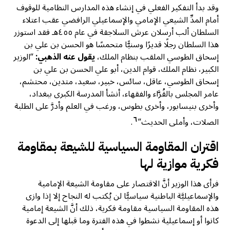
وقد بدأ التفكير الفعلي في إنشاء هذه المدارس النظامية للوقوف
أمام المدِّ الشيعي الإمامي والإسماعيلي الرافضي عقب اعتلاء
السلطان ألب أرسلان عرش السلاجقة في عام ٤٥٥هـ فقد استوزر
هذا السلطان رجلًا قديرًا وسنيًّا متحمسًا هو الحسن بن علي بن
إسحاق الطوسي الملقب بنظام الملك،
يقول عنه الذهبي:
“الوزير
الكبير، نظام الملك، قوام الدين، أبو علي الحسن بن علي بن
إسحاق الطوسي، عاقل، سائس، خبير، سعيد، متدين، محتشم،
عامر المجلس بالقُرَّاء والفقهاء، أنشأ المدرسة الكبرى ببغداد،
وأخرى بنيسابور، وأخرى بطوس، ورغب في العلم وأدرَّ على الطلبة
٦
الصلات، وأملى الحديث”
.
اقتران المقاومة السياسية للشيعة بمقاومة
فكرية موازية لها
فرأى هذا الوزير أنَّ الاقتصار على مقاومة الشيعة الإمامية
والإسماعيليَّة الباطنية سياسيًّا لن يُكتب له النجاح إلا إذا وازى
هذه المقاومة السياسية مقاومة فكرية، ذلك أنَّ الشيعة إمامية
كانوا أو إسماعيلية نشطوا في هذه الفترة وما قبلها إلى الدعوة