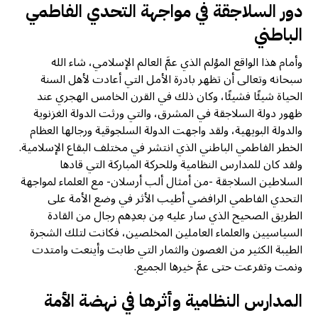
دور السلاجقة في مواجهة التحدي الفاطمي
الباطني
وأمام هذا الواقع المؤلم الذي عمَّ العالم الإسلامي، شاء الله
سبحانه وتعالى أن تظهر بادرة الأمل التي أعادت لأهل السنة
الحياة شيئًا فشيئًا، وكان ذلك في القرن الخامس الهجري عند
ظهور دولة السلاجقة في المشرق، والتي ورثت الدولة الغزنوية
والدولة البويهية، ولقد واجهت الدولة السلجوقية ورجالها العظام
الخطر الفاطمي الباطني الذي انتشر في مختلف البقاع الإسلامية.
ولقد كان للمدارس النظامية وللحركة المباركة التي قادها
السلاطين السلاجقة -من أمثال ألب أرسلان- مع العلماء لمواجهة
التحدي الفاطمي الرافضي أطيب الأثر في وضع الأمة على
الطريق الصحيح الذي سار عليه مِن بعدِهم رجال من القادة
السياسيين والعلماء العاملين المخلصين، فكانت لتلك الشجرة
الطيبة الكثير من الغصون والثمار التي طابت وأينعت وامتدت
ونمت وتفرعت حتى عمَّ خيرها الجميع.
المدارس النظامية وأثرها في نهضة الأمة