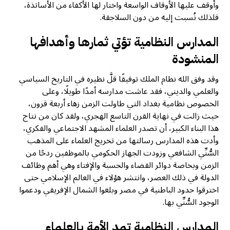
وأوقف عليها الأوقاف الواسعة واختار لها الأكفاء من الأساتذة،
فلذلك نُسبت إليه من دون السلاجقة.
المدارس النظامية تؤتي ثمارها وأهدافها
المنشودة
وقد وفق الله نظام الملك توفيقًا قلَّ نظيره في التاريخ السياسي
والعلمي والديني، فقد عاشت مدارسه أمدًا طويلًا، وعلى
الخصوص نظامية بغداد التي طاولت الزمن زهاء أربعة قرون،
حيث زالت في نهاية القرن التاسع الهجري، ولقد كان من نتاج
هذا البناء الكبير، أن تصدر العلماء المشهد الاجتماعي والفكري،
وأدت هذه المدارس رسالتها من تخريج العلماء على المذهب
السُّنِّي الشافعي وزودت الجهاز الحكومي بالموظفين ردحًا من
الزمن وبخاصة دوائر القضاء والحسبة والإفتاء وهي أهم وظائف
الدولة في ذلك العصر، وانتشر هؤلاء في العالم الإسلامي حتى
اخترقوا حدود الباطنية في مصر وبلغوا الشمال الإفريقي ودعموا
الوجود السُّنِّي بها.
المدارس النظامية تمد الأمة بالعلماء