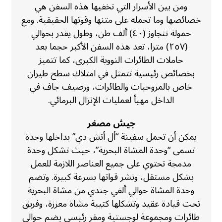
ومن بين الأسرار التي تخفيها هذه السفن هي
خصائصها وما تحمله على متنها وقوتها الحقيقية. ومع
حمولة تتجاوز (٤٠) ألف طن، وطول يقدر بحوالي
(٢٥٧) مترا، تعد هذه السفن الأكبر حجما بعد
حاملات الطائرات النووية الكبرى، كما تتميز
بخصائص رئيسية تتمثل في امتلاك سطح طيران
خاص بالمروحيات والطائرات، ورصيف جاف في
الداخل مهيأ لعمليات الإنزال البرمائي.
جيش مصغر
يمكن أن تحمل سفينة “أل أتش دي” بداخلها وحدة
تسمى “وحدة المشاة البحرية”، حيث تشكل وحدة
مدمجة تحتوي على جميع العناصر اللازمة للعمل
بشكل مستقل، ونشر قواتها بسرعة كبيرة. وتضم
وحدة المشاة حوالي ألفي جندي من مشاة البحرية
تحت قيادة عقيد وتشكلها كتيبة مشاة معززة، وفريق
طائرات ومجموعة لوجستية ومقر رئيسي يضم حوالي