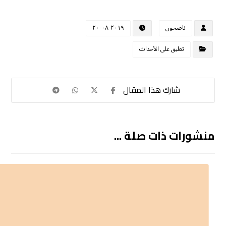
ناصحون
٢٠١٩-٠٨-٢٠
تعليق على الأحداث
منشورات ذات صلة ...