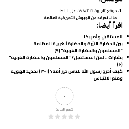
موقع “الجزيرة، ١٧/٨/٢٠١٩، على الرابط:
ما لا تعرفه عن الجيوش الأميركية العائمة
اقرأ أيضا:
المستقبل وأمريكا
بين الحضارة النيّرة والحضارة ﺍﻟﻐﺮﺑﻴﺔ المظلمة ..
“المسلمون والحضارة الغربية
”
(٩)
بشارات .. لمن المستقبل؟ “المسلمون والحضارة الغربية
”
(١٠)
كيف أخرج رسول الله للناس خير أمة؟ (١-٣) تحديد الهوية
ومنع الالتباس
٠
تقييم المادة