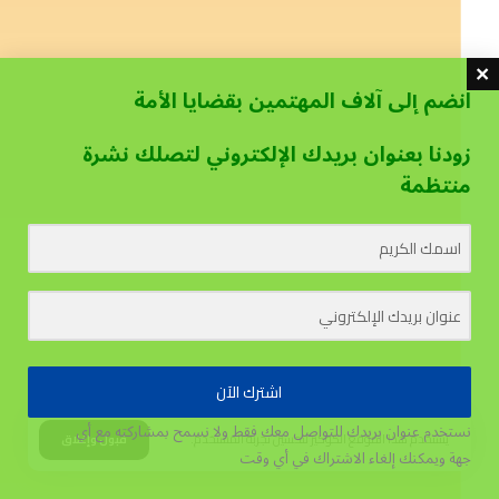
انضم إلى آلاف المهتمين بقضايا الأمة
زودنا بعنوان بريدك الإلكتروني لتصلك نشرة
منتظمة
اشترك الآن
نستخدم عنوان بريدك للتواصل معك فقط ولا نسمح بمشاركته مع أي
يستخدم هذا الموقع الكوكيز لتحسين تجربة المستخدم.
قبول وإغلاق
جهة
ويمكنك إلغاء الاشتراك في أي وقت