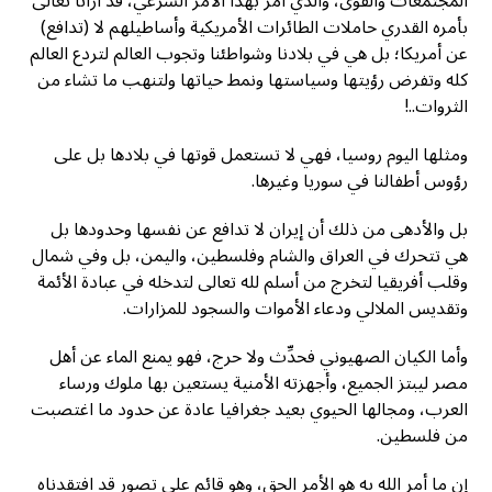
المجتمعات والقوى، والذي أمر بهذا الأمر الشرعي، قد أرانا تعالى
بأمره القدري حاملات الطائرات الأمريكية وأساطيلهم لا (تدافع)
عن أمريكا؛ بل هي في بلادنا وشواطئنا وتجوب العالم لتردع العالم
كله وتفرض رؤيتها وسياستها ونمط حياتها ولتنهب ما تشاء من
الثروات..!
ومثلها اليوم روسيا، فهي لا تستعمل قوتها في بلادها بل على
رؤوس أطفالنا في سوريا وغيرها.
بل والأدهى من ذلك أن إيران لا تدافع عن نفسها وحدودها بل
هي تتحرك في العراق والشام وفلسطين، واليمن، بل وفي شمال
وقلب أفريقيا لتخرج من أسلم لله تعالى لتدخله في عبادة الأئمة
وتقديس الملالي ودعاء الأموات والسجود للمزارات.
وأما الكيان الصهيوني فحدِّث ولا حرج، فهو يمنع الماء عن أهل
مصر ليبتز الجميع، وأجهزته الأمنية يستعين بها ملوك ورساء
العرب، ومجالها الحيوي بعيد جغرافيا عادة عن حدود ما اغتصبت
من فلسطين.
إن ما أمر الله به هو الأمر الحق، وهو قائم على تصور قد افتقدناه