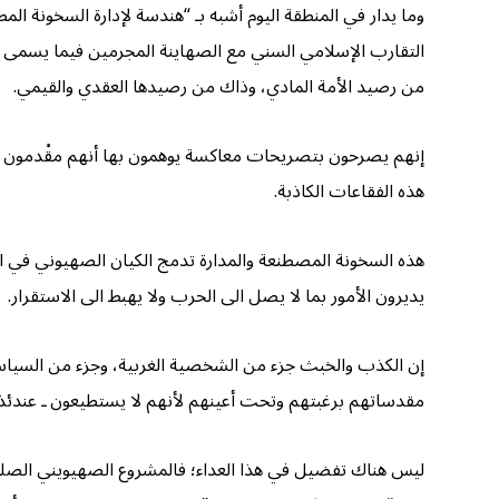
وما يدار في المنطقة اليوم أشبه بـ “هندسة لإدارة السخونة الم
التقارب الإسلامي السني مع الصهاينة المجرمين فيما يسمى 
من رصيد الأمة المادي، وذاك من رصيدها العقدي والقيمي.
إنهم يصرحون بتصريحات معاكسة يوهمون بها أنهم مقْدمون عل
هذه الفقاعات الكاذبة.
هذه السخونة المصطنعة والمدارة تدمج الكيان الصهيوني في المن
يديرون الأمور بما لا يصل الى الحرب ولا يهبط الى الاستقرار.
إن الكذب والخبث جزء من الشخصية الغربية، وجزء من السياسة ا
مقدساتهم برغبتهم وتحت أعينهم لأنهم لا يستطيعون ـ عندئذ ـ أ
ليس هناك تفضيل في هذا العداء؛ فالمشروع الصهيويني الصلي