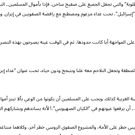
طلوبة” والتي تجعل الجميع على صفيح ساخن، فإذا بأموال المسلمين ـ التي ي
“إسرائيل”، تحت عداء مزعوم ومصطنع مع رافضة الصفويين في إيران. وه
ى المواجهة أيا كانت حدودها، ثم في الوقت عينه يصرحون بهذه التصري
طقة وتجعل التلاحم معه علنا وبتبجح ودون حياء، تحت عنوان “عداء إيران”
لغربية كذلك. ويجب على المسلمين أن يكونوا من الوعي بألا تبتز أموالهم
ن يرفعوا عيونهم في “الكيان الصهيويني”..! لأنه يساندهم ويشاركهم العد
بي خطر على الأمة، والمشروع الصفوي الروسي خطر آخر، وكلاهما متناغم