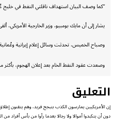
“كما وصف البيان استهداف ناقلتي النفط في خليج عُما
يشار إلى أن مايك بومبيو، وزير الخارجية الأمريكي، أل
وصباح الخميس، تحدثت وسائل إعلام إيرانية وعُماني
وصعدت عقود النفط الخام بعد إعلان الهجوم، بأكثر من ٤ بالمئة بالنسبة إلى خام برنت، قبل أن تتراجع الزيادة إلى ١.٩ بالمئ
التعليق
إن الأمريكيين يمارسون الكذب بتبجح فريد، وهم يتقنون إطلا
دون أن يتكبدوا أموالا ولا رجالا بعدما رأوا من بأس أفراد من ا