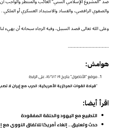
ضد “المشروع الإسلامي السني” الغائب والمنتظر والواجب أن يتكو
والصفوي الرافضي، والفساد والاستبداد العسكري أو الملكي .
وعلى الله تعالى قصد السبيل، وفيه الرجاء سبحانه أن يهيء لنا أ
…………………………………
هوامش:
موقع “الأناضول” بتاريخ ١٤/٦/٢٠١٩، على الرابط:
“
قيادة القوات المركزية الأمريكية: الحرب مع إيران لا تص
اقرأ أيضا:
التطبيع مع اليهود والحلقة المفقودة
حدث وتعليق .. إلغاء أمريكا للاتفاق النووي مع إي