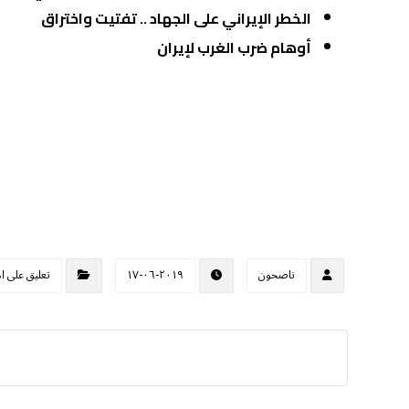
الخطر الإيراني على الجهاد .. تفتيت واختراق
أوهام ضرب الغرب لإيران
ناصحون
٢٠١٩-٠٦-١٧
تعليق على ا