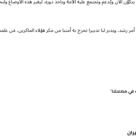
ّن الآن ويُدعم وتجتمع عليه الأمة ويأخذ دوره، ليغير هذه الأوضاع ولتخرج
مر رشد، ويدبر لنا تدبيرا تخرج به أمتنا من مكر هؤلاء الماكرين، مَن علمنا
ب في مصلحتنا
“
ران