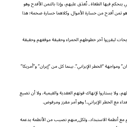
تحكم فيها الطغاة ـ تُغدَق عليهم، وإذا بالثمن الأفدح وهو
و ثمن أفدح من خسارة الأموال. وكلاهما خسارة ضخمة؛ هذا
حات ليقرروا آخر خطوطهم الحمراء وحقيقة موقفهم وحقيقة
 ومواجهة “الخطر الإيراني”. بينما كل من “إيران” و”أمريكا”
، ولا يسثاروا لإنهاك قوتهم العقدية والقيمية، ولا أن تضيع
اء مع الخطر الإيراني..! وهو أمر مقزز ومرفوض.
 مع أنظمة الاستبداد، ولكل ٍمنهم نصيب من الأنظمة يدعمه