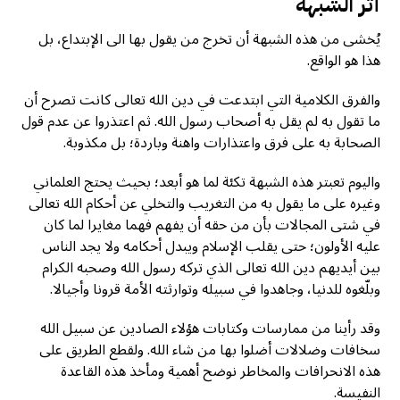
أثر الشبهة
يُخشى من هذه الشبهة أن تخرج من يقول بها الى الإبتداع، بل
هذا هو الواقع.
والفرق الكلامية التي ابتدعت في دين الله تعالى كانت تصرح أن
ما تقول به لم يقل به أصحاب رسول الله. ثم اعتذروا عن عدم قول
الصحابة به على فرق واعتذارات واهنة وباردة؛ بل مكذوبة.
واليوم تعبتر هذه الشبهة تكئة لما هو أبعد؛ بحيث يحتج العلماني
وغيره على ما يقول به من التغريب والتخلي عن أحكام الله تعالى
في شتى المجالات بأن من حقه أن يفهم فهما مغايرا لما كان
عليه الأولون؛ حتى يقلب الإسلام ويبدل أحكامه ولا يجد الناس
بين أيديهم دين الله تعالى الذي تركه رسول الله وصحبه الكرام
وبلّغوه للدنيا، وجاهدوا في سبيله وتوارثته الأمة قرونا وأجيالا.
وقد رأينا من ممارسات وكتابات هؤلاء الصادين عن سبيل الله
سخافات وضلالات أضلوا بها من شاء الله. ولقطع الطريق على
هذه الانحرافات والمخاطر نوضح أهمية ومأخذ هذه القاعدة
النفيسة.