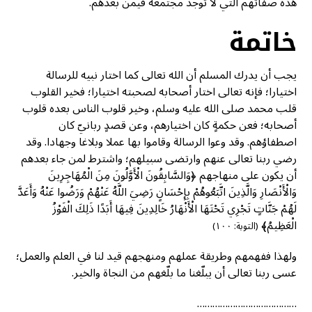
هذه صفاتهم التي لا توجد مجتمعة فيمن بعدهم.
خاتمة
يجب أن يدرك المسلم أن الله تعالى كما اختار نبيه للرسالة
اختيارا؛ فإنه تعالى اختار أصحابه لصحبته اختيارا؛ فخير القلوب
قلب محمد صلى الله عليه وسلم، وخير قلوب الناس بعده قلوب
أصحابه؛ فعن حكمةٍ كان اختيارهم، وعن قصدٍ ربانيّ كان
اصطفاؤهم. وقد وعوا الرسالة وقاموا بها عملا وبلاغا وجهادا. وقد
رضي ربنا تعالى عنهم وارتضى سبيلهم؛ واشترط لمن جاء بعدهم
أن يكون على منهاجهم ﴿وَالسَّابِقُونَ الْأَوَّلُونَ مِنَ الْمُهَاجِرِينَ
وَالْأَنْصَارِ وَالَّذِينَ اتَّبَعُوهُمْ بِإِحْسَانٍ رَضِيَ اللَّهُ عَنْهُمْ وَرَضُوا عَنْهُ وَأَعَدَّ
لَهُمْ جَنَّاتٍ تَجْرِي تَحْتَهَا الْأَنْهَارُ خَالِدِينَ فِيهَا أَبَدًا ذَلِكَ الْفَوْزُ
الْعَظِيمُ﴾
(التوبة: ١٠٠)
ولهذا ففهمهم وطريقة عملهم ومنهجهم قيد لنا في العلم والعمل؛
عسى ربنا تعالى أن يبلّغنا ما بلّغهم من النجاة والخير.
…………………………………