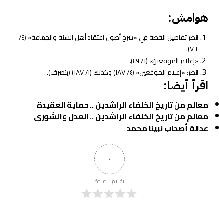
هوامش:
انظر تفاصيل القصة في «شرح أصول اعتقاد أهل السنة والجماعة» (٤/
٧٠٢).
«إعلام الموقعين» (١/ ٤٩).
انظر: «إعلام الموقعين» (٤/ ١٨٧) وكذلك (١/ ١٨٧) (بتصرف).
اقرأ أيضا:
معالم من تاريخ الخلفاء الراشدين .. حماية العقيدة
معالم من تاريخ الخلفاء الراشدين .. العدل والشورى
عدالة أصحاب نبينا محمد
٠
تقييم المادة