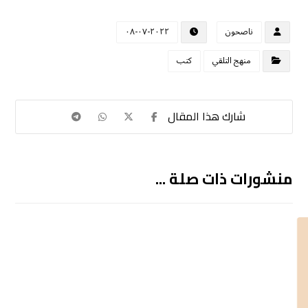
ناصحون
٢٠٢٢-٠٧-٠٨
منهج التلقي
كتب
منشورات ذات صلة ...