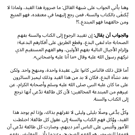
وهنا يأتي الجواب على شبهة القائل: ما ضرورة هذا القيد، ولماذا لا
يُكتفَى بالكتاب والسنة، فمن رجع إليهما في معتقده، فهو المتبِع
ومن خالفهما فهو المبتدع..؟!
والجواب أن يقال:
إن تقييد الرجوع إلى الكتاب والسنة بفهم
الصحابة جاء لنفي البدع، وقطع الطريق على أفكارهم البدعية؛
وإلزام الأجيال التالية بفهم الأولين، وهو الفهم المستقيم الذي
تركهم رسول الله عليه وقال «ما أنا عليه واصحابي».
أما قبْل ذلك فالناس كانوا على عقيدة واحدة، ومنهج واحد. ولكن
بعد نشأة البدع، فكان لا بد من هذا القيد وذلك ليميز السائرون
على ما كان عليه النبي صلى الله عليه وسلم وأصحابه الكرام، عن
غيرهم من المبتدعة المخالفين؛ لأن كل طائفة تدّعي أنها ترجع
إلى الكتاب والسنة.
وكلٌ يدَّعي وصلًا بليلى وليلى لا تقرلهم بذاك، وإذا لم يوجد هذا
القيد، ووُكل فهم الكتاب والسنة إلى عقول كل طائفة: اختلطت
الأمور والْتبس على الناس أمر دينهم، وصارت كل طائفة تدّعي أن
فهمها للنصوص هو الفهم الصحيح، وعندما يأتي المعارض بفهم