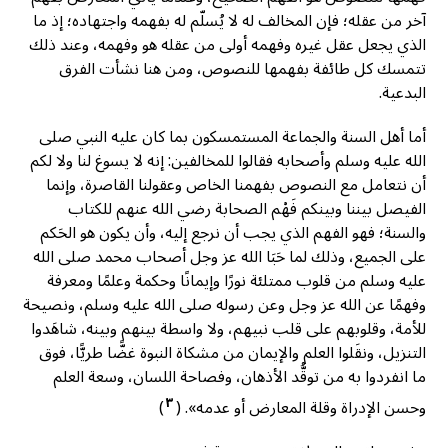
آخر من عقله؛ فإن المخالف له لا يُسلّم له بفهمه واجتهاده؛ إذ ما
الذي يجعل عقل غيره وفهمه أولى من عقله هو وفهمه، وعند ذلك
تتمسك كل طائفة بفهمها للنصوص، ومن هنا نشأت الفرق
البدعية.
أما أهل السنة والجماعة المستمسكون بما كان عليه النبي صلى
الله عليه وسلم وأصحابه فقالوا للمخالفين: إنه لا يسوغ لنا ولا لكم
أن نتعامل مع النصوص بفهمنا الخاص وعقولنا القاصرة، وإنما
الفيصل بيننا وبينكم فَهْم الصحابة رضي الله عنهم للكتاب
والسنة؛ فهو الفهم الذي يجب أن نرجع إليه، وأن يكون هو الحَكم
على الجميع، وذلك لما حَبَا الله عز وجل أصحاب محمد صلى الله
عليه وسلم من قلوب ممتلئة نورًا وإيمانًا وحكمة وعلمًا ومعرفة
وفهمًا عن الله عز وجل وعن رسوله صلى الله عليه وسلم، ونصيحة
للأمة، وقلوبهم على قلب نبيهم، ولا واسطة بينهم وبينه، شاهَدوا
التنزيل، ونقَلوا العلم والإيمان من مشكاة النبوة غضًّا طريًّا، فوق
ما انفردوا به من توقُّد الأذهان، وفصاحة اللسان، وسعة العلم
٣
وحسن الإدراة وقلة المعارض أو عدمه». (
)