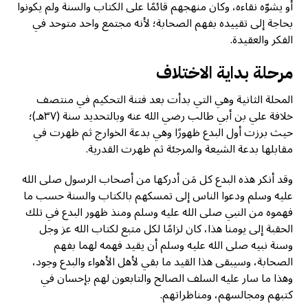
أو يشوّه نقاءه، وكان منهجهم قائمًا على الكتاب والسنة ولم يكونوا
بحاجة إلى تقييده بفهم الصحابة؛ لأنه مجتمع واحد متوحد في
الفكر والعقيدة.
مرحلة بداية الاختلاف
المحلة الثانية وهي التي بدأت بعد فتنة التحكيم في منتصف
خلافة علي بن أبي طالب رضي الله عنه وبالتحديد سنة (٣٧هـ)؛
حيث برزت أول البدع ظهورًا وهي بدعة الخوارج ثم ظهرت في
مقابلها بدعة الشيعة والمرجئة ثم ظهرت القدرية.
وقد أنكر هذه البدع كل مَن أدركها من أصحاب الرسول صلى الله
عليه وسلم ودعوا الناس إلى تمسكهم بالكتاب والسنة حسب ما
فهموه من النبي صلى الله عليه وسلم ومنذ ظهور البدع في تلك
الحقبة إلى يومنا هذا، كان لزامًا لكل متبع لكتاب الله عز وجل
وسنة نبيه صلى الله عليه وسلم أن يقيد فهمه لهما بفهم
الصحابة، وسيبقى هذا القيد ما بقي لأهل الأهواء والبدع وجود،
وهذا ما سار عليه السلف الصالح والتابعون لهم بإحسان في
كتبهم ومجالسهم، ومناظراتهم.