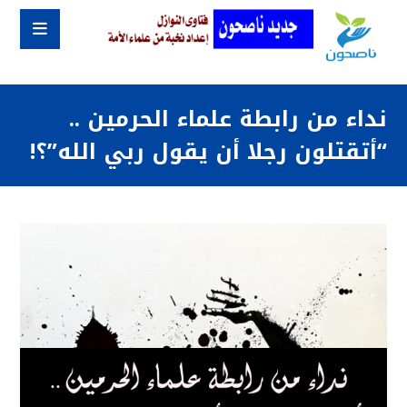
نداء من رابطة علماء الحرمين ..
“أتقتلون رجلا أن يقول ربي الله”؟!