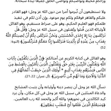
ورائكم محيط ونواصيكم ونواصي الخلق جميعا بيده سبحانه.
ولا تستطيعون أن تُبرموا أمرا من دون الله عز وجل؛ فهو القادر
عليكم والقاهر فوقكم ولكم يوم موعود. وإن أذن لكم في تنفيذ
ظلمكم فهو العليم الحكيم، وهو على صراط مستقيم، وهو القائل
لأوليائه الذين قُتلوا ويُقتلون في سبيل الله عز وجل: ﴿قُلْ هَلْ
تَرَبَّصُونَ بِنَا إِلا إِحْدَى الْحُسْنَيَيْنِ وَنَحْنُ نَتَرَبَّصُ بِكُمْ أَنْ يُصِيبَكُمُ اللَّهُ
بِعَذَابٍ مِنْ عِنْدِهِ أَوْ بِأَيْدِينَا فَتَرَبَّصُوا إِنَّا مَعَكُمْ مُتَرَبِّصُونَ﴾
(التوبة:
52)
وهو القائل في كتابه الكريم عن أمثالكم: ﴿إِنَّ الَّذِينَ يَكْفُرُونَ بِآيَاتِ
اللَّهِ وَيَقْتُلُونَ النَّبِيِّينَ بِغَيْرِ حَقٍّ وَيَقْتُلُونَ الَّذِينَ يَأْمُرُونَ بِالْقِسْطِ مِنَ
النَّاسِ فَبَشِّرْهُم بِعَذَابٍ أَلِيمٍ * أُولَئِكَ الَّذِينَ حَبِطَتْ أَعْمَالُهُمْ فِي
الدُّنْيَا وَالْآخِرَةِ وَمَا لَهُم مِّن نَّاصِرِينَ﴾.
.
(آل عمران: 21،22)
نسأل الله عز وجل أن ينصر دينه وأولياءه وأن يثبت المشايخ
والدعاة المبتَلين في سبيل الله عز وجل في كل مكان، وأن يرد
كيد الكائدين في نحورهم؛ والله أكبر والحمد لله رب العالمين..
﴿وَسَيَعْلَمُ الَّذِينَ ظَلَمُوا أَيَّ مُنقَلَبٍ يَنقَلِبُونَ﴾.