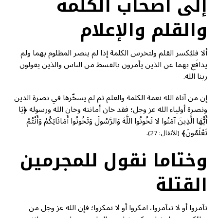
إلى أصحاب الكلمة
والقلم والإعلام
ألا فليُكسر القلم ولتخرس الكلمة إذا لم ينصر المظلوم بهما ولم
يدافَع بهما عن الذين يأمرون بالقسط من الناس والذين يقولون
ربنا الله.
إن من آتاه الله نعمة الكلمة والعلم ثم لم يسخّرها في نصرة الدين
ونصرة أولياء الله عز وجل؛ فقد خان أمانته وخان الله ورسوله ﴿يَا
أَيُّهَا الَّذِينَ آمَنُوا لا تَخُونُوا اللَّهَ وَالرَّسُولَ وَتَخُونُوا أَمَانَاتِكُمْ وَأَنْتُمْ
تَعْلَمُونَ﴾
.
(الأنفال: 27)
وختاما نقول للمجرمين
القتلة
تآمروا أو لا تتآمروا، امكروا أو لا تمكروا؛ فإن الله عز وجل من