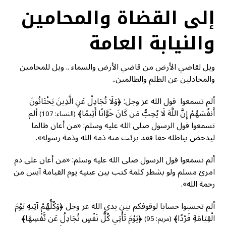
إلى القضاة والمحامين
والنيابة العامة
ويل لقاضي الأرض من قاضي الأرض والسماء .. ويل للمحامين
والمجادلين عن الظلم والظالمين..
ألم تسمعوا قول الله عز وجل: ﴿وَلَا تُجَادِلْ عَنِ الَّذِينَ يَخْتَانُونَ
أَنفُسَهُمْ إِنَّ اللَّهَ لَا يُحِبُّ مَن كَانَ خَوَّانًا أَثِيمًا﴾
ألم
(النساء: 107)
تسمعوا قول الرسول صلى الله عليه وسلم: «من أعان ظالما
ليدحض بباطله حقا فقد برئت منه ذمة الله وذمة رسوله».
ألم تسمعوا قول الرسول صلى الله عليه وسلم: «من أعان على دم
امرئ مسلم ولو بشطر كلمة كتب بين عينيه يوم القيامة آيس من
رحمة الله».
ألم تحسبوا حسابا لوقوفكم بين يدي الله عز وجل ﴿وَكُلُّهُمْ آتِيهِ يَوْمَ
الْقِيَامَةِ فَرْدًا﴾
﴿يَوْمَ تَأْتِي كُلُّ نَفْسٍ تُجَادِلُ عَن نَّفْسِهَا﴾
(مريم: 95)