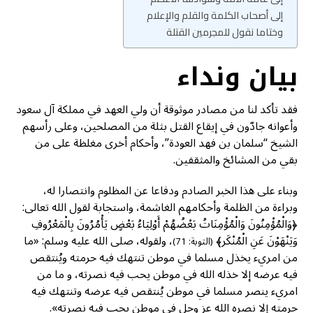
إلى أصحاب الكلمة والقلم والإعلام
وختاما نقول للمجرمين القتلة
بيان ونداء
فقد تأكد لنا من مصادر موثوقة أن ولي العهد في مملكة آل سعود
وأعوانه جادّون في إيقاع القتل بثلة من المصلحين، وعلى رأسهم
الشيخ “سلمان بن فهد العودة”، وأحكام أخرى مغلظة على من
بقي من المشائخ والمثقفين.
وبناء على هذا الخبر الصادم ودفاعا عن المظلوم وانتصارا له،
وبراءة من الظلمة وأحكامهم الغاشمة، واستجابة لقول الله تعالى:
﴿وَالْمُؤْمِنُونَ وَالْمُؤْمِنَاتُ بَعْضُهُمْ أَوْلِيَاءُ بَعْضٍ يَأْمُرُونَ بِالْمَعْرُوفِ
وَيَنْهَوْنَ عَنِ الْمُنْكَر﴾
، ولقوله، صلى الله عليه وسلم: «ما
(التوبة: 71)
من امريء يخذل مسلما في موطن تنتهك فيه حرمته ويُنتقص
فيه عرضه إلا خذله الله في موطن يحب فيه نصرته، و ما من
امريء ينصر مسلما في موطن يُنتقص فيه عرضه وتنتهك فيه
حرمته إلا نصره الله عز وجل في موطن يحب فيه نصرته».