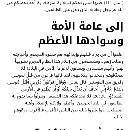
حينها ليس يحكم نيابة ولا شرطة، ولا أحد يحميكم من
(النحل: 111)
الله عز وجل وعقابه الذي يحل على الظالمين.
إلى عامة الأمة
وسوادها الأعظم
اعلموا أن من يراد قتلهم وإيذائهم هم صفوة المجتمع وأخيارهم
وصلحاؤهم .. وستسمعون من إعلام هذا النظام المجرم تشويهاً
لهم؛ وأنهم مفسدون ويسعون لزعزعة الأمن في البلاد؛ فلا
تصدّقوهم وتنخدعوا بكلامهم، لقد قالها فرعون من قبلُ لموسى
وفريق من المؤمنين قال تعالى: ﴿وَقَالَ فِرْعَوْنُ ذَرُونِي أَقْتُلْ مُوسَى
وَلْيَدْعُ رَبَّهُ إِنِّي أَخَافُ أَن يُبَدِّلَ دِينَكُمْ أَوْ أَن يُظْهِرَ فِي الْأَرْضِ
الْفَسَادَ﴾
فلا يخدعنّكم هذا التلبيس وتبرأوا مما يقوم به
(غافر: 26)
الظالمون في بلاد الحرمين، وأعطوا ولاءكم للإسلام وأهله
المصلحين، وانشروا ذلك بين الناس الأقرب فالأقرب ووعّوهم
بذلك.