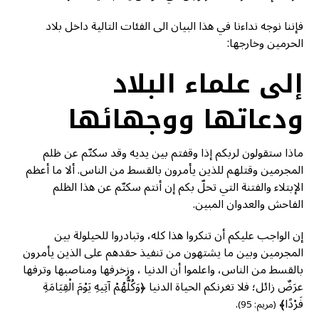
فإننا نوجه نداءنا في هذا البيان الى الفئات التالية داخل بلاد
الحرمين وخارجها:
إلى علماء البلاد
ودعاتها ووجهائها
ماذا ستقولون لربكم إذا وقفتم بين يديه وقد سكتّم عن ظلم
المجرمين وقتلهم للذين يأمرون بالقسط من الناس. ألا ما أعظم
الإبتلاء والفتنة التي تحلّ بكم إن أنتم سكتّم عن هذا الظلم
الفاحش والعدوان المبين.
إن الواجب عليكم أن تنكروا هذا كله، وتبادروا للحيلولة بين
المجرمين وبين ما يشتهون من تنفيذ حقدهم على الذين يأمرون
بالقسط من الناس، واعلموا أن الدنيا ، وزخرفها ومناصبها وترفها
عرَضٌ زائل؛ فلا تغرنكم الحياة الدنيا ﴿وَكُلُّهُمْ آتِيهِ يَوْمَ الْقِيَامَةِ
فَرْدًا﴾
.
(مريم: 95)