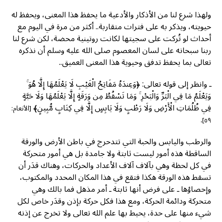
ولهذا شرع لنا من الأذكار والأدعية ما يحفظ هذا المعنى، ويحفظ له
حيويته، ويذكر به على فترات متقاربة.. أكثر من مرة في اليوم مع
أحداث لو تُركت على سجيتها لكانت روتينية محضة، لكن شرع لنا
ربنا سبحانه على لسان المعصوم صلى الله عليه وسلم أن نذكره
تعالى بما يحفظ تدفق وحيوية هذا المعنى العميق..
ـ وانظر إلى قوله تعالى: ﴿وَعِندَهُ مَفَاتِحُ الْغَيْبِ لَا يَعْلَمُهَا إِلَّا هُوَ ۚ
وَيَعْلَمُ مَا فِي الْبَرِّ وَالْبَحْرِ ۚ وَمَا تَسْقُطُ مِن وَرَقَةٍ إِلَّا يَعْلَمُهَا وَلَا حَبَّةٍ
فِي ظُلُمَاتِ الْأَرْضِ وَلَا رَطْبٍ وَلَا يَابِسٍ إِلَّا فِي كِتَابٍ مُّبِينٍ﴾
[الأنعام:
.
٥٩]
والرطب واليابس والحبة التي تتدحرج في باطن الأرض والورقة
الساقطة هذه أمور ليست ثابتة ولا جامدة بل هي أمور متحركة
في كل لحظة وهي بآلاف آلاف الأعداد والحركات، وهناك قدَر أن
تسقط هذه الورقة هكذا فتقع في هذا المكان المحدد والمكتوب،
وإحصاؤها ـ على فرض أنها ثابتة ـ أمر مذهل فما بالك وهي
متحركة ودائمة الحركة، ومع هذا فكل حركة بإذن وقدَر خاص لكل
شيء منها على حدة، يحيط بها علم الله تعالى ولا تخرج عن إذنه