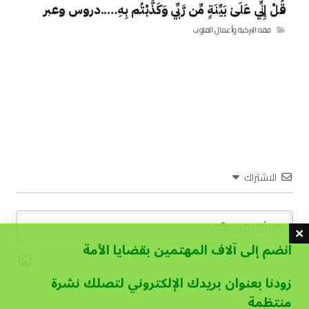
قُلْ إِنِّي عَلَىٰ بَيِّنَةٍ مِّن رَّبِّي وَكَذَّبْتُم بِهِ…..دروس وعبر
فقه التزكية وأعمال القلوب
الاشتراك
انضم إلى آلاف المهتمين بقضايا الأمة
زودنا بعنوان بريدك الإلكتروني لتصلك نشرة
منتظمة