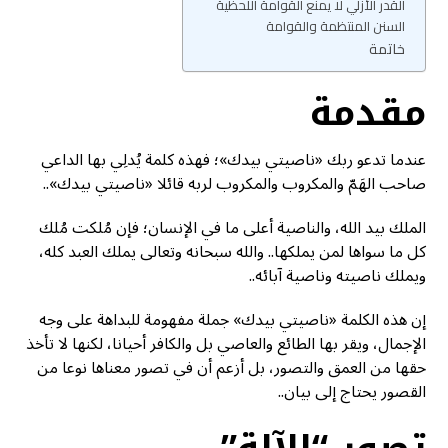
القدر الأزلي لا يمنع القوامة اللحظية
السنن المنتظمة والقوامة
خاتمة
مقدمة
عندما تدعو ربك «ناصيتي بيدك»؛ فهذه كلمة يُدلِي بها الداعي
صاحب الهَمّ والمكروب والمكروب لربه قائلا «ناصيتي بيدك»..
الملك بيد الله، والناصية أعلى ما في الإنسان؛ فإن مُلكت مُلك
كل ما سواها لمن يملكها.. والله سبحانه وتعالى يملك العبد كله،
ويملك ناصيته وناصية آبائه..
إن هذه الكلمة «ناصيتي بيدك» جملة مفهومة للبداهة على وجه
الإجمال، ويقر بها الطائع والعاصي بل والكافر أحيانا، لكنها لا تأخذ
حقها من العمق والتصور، بل أزعم أن في تصور معناها نوعا من
القصور يحتاج إلى بيان..