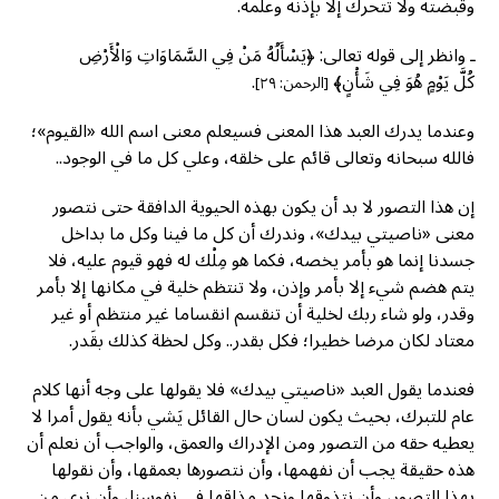
وقبضته ولا تتحرك إلا بإذنه وعلمه.
ـ وانظر إلى قوله تعالى: ﴿يَسْأَلُهُ مَنْ فِي السَّمَاوَاتِ وَالْأَرْضِ
كُلَّ يَوْمٍ هُوَ فِي شَأْنٍ﴾
.
[الرحمن: ٢٩]
وعندما يدرك العبد هذا المعنى فسيعلم معنى اسم الله «القيوم»؛
فالله سبحانه وتعالى قائم على خلقه، وعلي كل ما في الوجود..
إن هذا التصور لا بد أن يكون بهذه الحيوية الدافقة حتى نتصور
معنى «ناصيتي بيدك»، وندرك أن كل ما فينا وكل ما بداخل
جسدنا إنما هو بأمر يخصه، فكما هو مِلْك له فهو قيوم عليه، فلا
يتم هضم شيء إلا بأمر وإذن، ولا تنتظم خلية في مكانها إلا بأمر
وقدر، ولو شاء ربك لخلية أن تنقسم انقساما غير منتظم أو غير
معتاد لكان مرضا خطيرا؛ فكل بقدر.. وكل لحظة كذلك بقَدر.
فعندما يقول العبد «ناصيتي بيدك» فلا يقولها على وجه أنها كلام
عام للتبرك، بحيث يكون لسان حال القائل يَشي بأنه يقول أمرا لا
يعطيه حقه من التصور ومن الإدراك والعمق، والواجب أن نعلم أن
هذه حقيقة يجب أن نفهمها، وأن نتصورها بعمقها، وأن نقولها
بهذا التصور، وأن نتذوقها ونجد مذاقها في نفوسنا، وأن نرى من