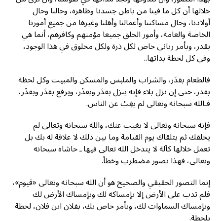
خلالها أن كل ما فينا من باطن جسدنا وظاهره، وحالنا وحال
أولادنا، وحال مساكننا وأعمالنا وأهلنا وغيرها من جميع أمورنا
الخاصة والعامة، وأمور الخلق جميعا مؤمنهم وكافرهم، أنما هي
بقدر، وبأمر رباني خاص لكل ذرة ولكل مخلوق في هذا الوجود،
وفي كل لحظة بذاتها..
فالطعام بقدَر، والشراب والملبس والمسكن والمبيت وكل لحظة
بقدر، حتى إن نزل بلاء فإنه ينزل بقدَر وبقدْر، ويرفع بقدَر وبقدْر،
فـالله سبحانه وتعالى لم يغِبْ عن الناس.
فإنه سبحانه وتعالى لا يغيب عنك، والله سبحانه وتعالى لم
يخلقك ثم يتلقاك يوم القيامة وما بين ذلك لا علاقة له بك بل
تعمل خلالها كآلة لا يتدخل الله تعالى فيها ـ حاشاه سبحانه
وتعالى، فهذا تصور مضطرب وخطأ.
إنما التصور الحقيقي والصحيح هو أن الله سبحانه وتعالى «قيوم»،
فلم تدب على الأرض إلا بإمساكه لك وبإمساك الأرض لك
وبإمساك السماوات لك، وبأمر خاص بك، بفلان ابن فلان، لحظة
بلحظة.