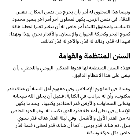
وبينما هذا المخلوق له أمر بأن يخرج من نفس المكان.. بنفس
الدقة.. في نفس الزمن.. يكون لمخلوق آخر أمر آخر بتغير محدود
كالنبات.. ولمخلوق ثالث أمر خاص له أن يتغير تغيرا لحظيا هائلا
كموج البحر وكحركة الحيوان والإنسان.. والأقدار تجري بهذا وبهذا؛
فـهذا له قدَر، وذاك له قدَر، والآخر له قدَر كذلك..
السنن المنتظمة والقوامة
فهذه السنن المنتظمة لها قدَرها المتكرر، اليومي واللحظي، بأن
تبقى على هذا الانتظام الدقيق.
وعندنا في المفهوم الإسلامي وفي مفهوم أهل السنة أن هناك قدر
مكتوب، وأن له مراتب في الكتابة؛ فـقبل أن يخلق الله سبحانه
وتعالى السماوات والأرض قدر المقادير وكتبها، وعندما يكون
الإنسان في بطن أمه فله قدَره الذي يكتب له، وهو الجزء الخاص
به من القدر الأول والأشمل، وفي ليلة القدْر هناك قدَر سنوي
ينزل، ثم هناك قدر يومي .. كما أن هناك قدر لحظي؛ فثمة قدَر
خاص بكل حركة وسكنة.