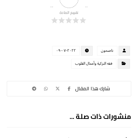
تقييم المادة
ناصحون
٢٠٢٢-٠٧-٠٩
فقه التزكية وأعمال القلوب
منشورات ذات صلة ...