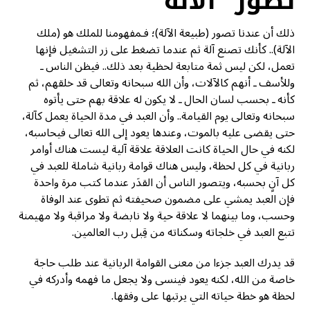
تصور “الآلة”
ذلك أن عندنا تصور (طبيعة الآلة)؛ فـمفهومنا للملك هو (ملك
الآلة).. كأنك تصنع آلة ثم عندما تضغط على زر التشغيل فإنها
تعمل، لكن ليس ثمة متابعة لحظية بعد ذلك.. فيظن الناس ـ
وللأسف ـ أنهم كالآلات، وأن الله سبحانه وتعالى قد خلقهم، ثم
كأنه ـ بحسب لسان الحال ـ لا يكون له علاقة بهم حتى يأتوه
سبحانه وتعالى يوم القيامة.. وأن العبد في مدة الحياة يعمل كآلة،
حتى يقضى عليه بالموت، وعندها يعود إلى الله تعالى فيحاسبه،
لكنه في حال الحياة كانت العلاقة علاقة آلية ليست هناك أوامر
ربانية في كل لحظة، وليس هناك قوامة ربانية شاملة للعبد في
كل آنٍ بحسبه، ويتصور الناس أن القدَر عندما كتب مرة واحدة
فإن العبد يمشي على مضمون صحيفته ثم تطوى عند الوفاة
وحسب، وما بينهما لا علاقة حية ولا نابضة ولا مراقبة ولا مهيمنة
تتبع العبد في خلجاته وسكناته من قِبل رب العالمين.
قد يدرك العبد جزءا من معنى القوامة الربانية عند طلب حاجة
خاصة من الله، لكنه يعود فينسى ولا يجعل ما فهمه وأدركه في
لحظة هو خطة حياته التي يرتبها على وفقها.