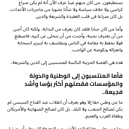
يستطيعون.. من كان منهم غبيا عرف الآن أنه لم يكن صراع
كراسي ولا خلاف سياسة ولا شأنا نخبويا من ماجريات الأحداث..
بل كان صراعا في قلب العقيدة والشريعة والدين.
وأما من كان جبانا فلقد كان يعرف من البداية.. ولكنه كان أجبن
من أن يعترف بجبنه، وأخبث من أن يتخلى عن كبره، فاصطنع
قولا يحفظ به مقامه في الناس ويتفلسف به لتبرير انسحابه
وانعزاله ونكوصه عن الواجب.
هذه هي القصة الحزينة البائسة للمنتسبين إلى الدين والشريعة..
فأما المنتسبون إلى الوطنية والدولة
والمؤسسات فقصتهم أكثر بؤسا وأشد
فجيعة..
ما من وطني حقا إلا وهو يعرف أن انقلاب عبد الفتاح السيسي لم
يكن لصالح الشعب ولا البلد.. بل كان لصالح الصهاينة والأمريكان
وطغاة العرب والعجم..
وما من وطني حقا له الحد الأدنى من المعرفة كان يظن أن جيشا