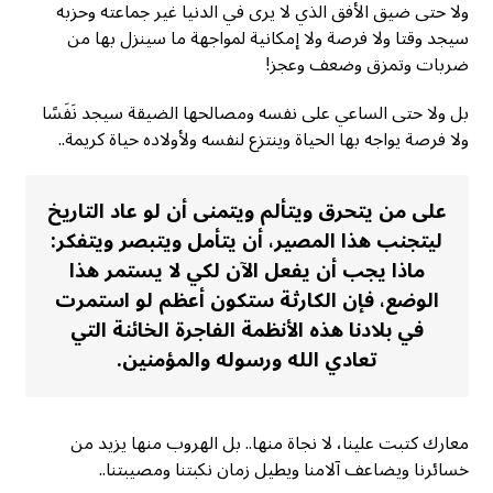
ولا حتى ضيق الأفق الذي لا يرى في الدنيا غير جماعته وحزبه
سيجد وقتا ولا فرصة ولا إمكانية لمواجهة ما سينزل بها من
ضربات وتمزق وضعف وعجز!
بل ولا حتى الساعي على نفسه ومصالحها الضيقة سيجد نَفَسًا
ولا فرصة يواجه بها الحياة وينتزع لنفسه ولأولاده حياة كريمة..
على من يتحرق ويتألم ويتمنى أن لو عاد التاريخ
ليتجنب هذا المصير، أن يتأمل ويتبصر ويتفكر:
ماذا يجب أن يفعل الآن لكي لا يستمر هذا
الوضع، فإن الكارثة ستكون أعظم لو استمرت
في بلادنا هذه الأنظمة الفاجرة الخائنة التي
تعادي الله ورسوله والمؤمنين.
معارك كتبت علينا، لا نجاة منها.. بل الهروب منها يزيد من
خسائرنا ويضاعف آلامنا ويطيل زمان نكبتنا ومصيبتنا..