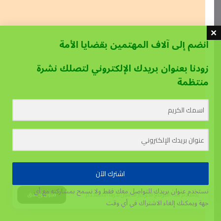
انضم إلى آلاف المهتمين بقضايا الأمة
زودنا بعنوان بريدك الإلكتروني لتصلك نشرة
منتظمة
اشترك الآن
نستخدم عنوان بريدك للتواصل معك فقط ولا نسمح بمشاركته مع أي
يستخدم هذا الموقع الكوكيز لتحسين تجربة المستخدم.
قبول وإغلاق
جهة
ويمكنك إلغاء الاشتراك في أي وقت