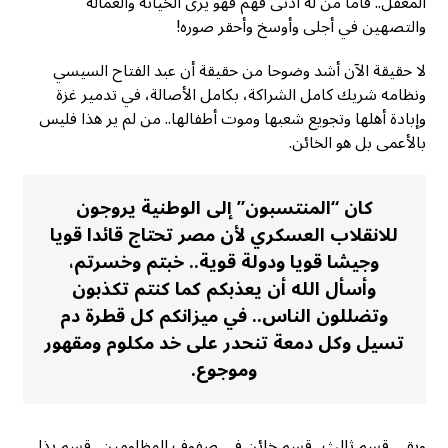
المغفل.. فأما من له أدنى فَهم فهو يرى الخيانة والعمالة
والتصهين في أجلى وأوسخ وأحقر صوره!
لا حقيقة الآن أشد وضوحا من حقيقة أن عبد الفتاح السيسي
ونظامه شريك كامل الشراكة، بكامل الأصالة، في تدمير غزة
وإبادة أهلها وتجويع شعبها وموت أطفالها.. من لم ير هذا فليس
بالأعمى بل هو الخائن.
كان “المنتسبون” إلى الوطنية يروجون
للانقلاب العسكري لأن مصر تحتاج قائدا قويا
وجيشا قويا ودولة قوية.. خبتم وخسرتم،
وأسأل الله أن يعذبكم كما كنتم تكذبون
وتضللون الناس.. في ميزانكم كل قطرة دم
تسيل وكل دمعة تنحدر على خد مكلوم ومقهور
وموجوع.
وبقي قسم ثالث.. قسم خائن في صفوف المظلومين.. قسم بذل