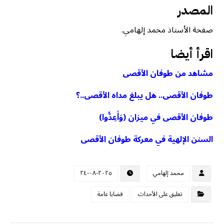
المصدر
صفحة الأستاذ محمد إلهامي.
اقرأ أيضا
مشاهد من طوفان الأقصى
طوفان الأقصى.. هل يبلغ مداه الأقصى..؟
طوفان الأقصى في ميزان (وَأَعِدُّوا)
السنن الإلهية في معركة طوفان الأقصى
محمد إلهامي
٢٠٢٥-٠٨-٢٤
تعليق على الأحداث
قضايا عامة