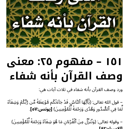
١٥١ – مفهوم ٢٥: معنى
وصف القرآن بأنه شفاء
ورد وصف القرآن بأنه شفاء في ثلاث آيات هي:
– قول الله تعالى: (يَٰٓأَيُّهَا ٱلنَّاسُ قَدۡ جَآءَتۡكُم مَّوۡعِظَةٞ مِّن رَّبِّكُمۡ وَشِفَآءٞ
لِّمَا فِي ٱلصُّدُورِ وَهُدٗى وَرَحۡمَةٞ لِّلۡمُؤۡمِنِينَ)
[يونس:٥٧]
.
– وقوله تعالى: (وَنُنَزِّلُ مِنَ ٱلۡقُرۡءَانِ مَا هُوَ شِفَآءٞ وَرَحۡمَةٞ لِّلۡمُؤۡمِنِينَ)
[الإسراء:٨٢]
.