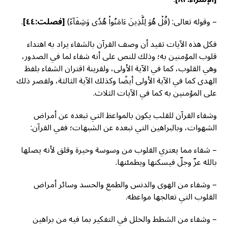
– وقوله تعالى: (قُلۡ هُوَ لِلَّذِينَ ءَامَنُواْ هُدٗى وَشِفَآءٞ)
[فصلت:٤٤]
.
فكل هذه الآيات تفيد أن وصف القرآن بالشفاء يراد به اهتداء
قلوب المؤمنين به؛ وذلك للنص على أنه شفاء لما في الصدور،
وهي القلوب، كما في الآية الأولى، ولقرينة اقتران الشفاء بلفظ
الهدى كما في الآية الأولى أيضًا وكذلك الآية الثالثة، ولقصر ذلك
على المؤمنين به كما في الآيات الثلاث.
وشفاء القرآن للقلب يكون بالمواعظ التي تبعده عن أمراض
الشهوات، وبالبراهين التي تبعده عن الشبهات؛ ففي القرآن:
– شفاء مما يعتري القلوب من وسوسة وحيرة وقلق لأنه يصلها
بالله عزّ وجلّ فيسكنها ويطمئنها.
– وشفاء من الهوى والدنس والطمع والحسد وسائر أمراض
القلوب التي تعالجها مواعظه.
– وشفاء من الشطط والخلل في التفكير بما فيه من براهين