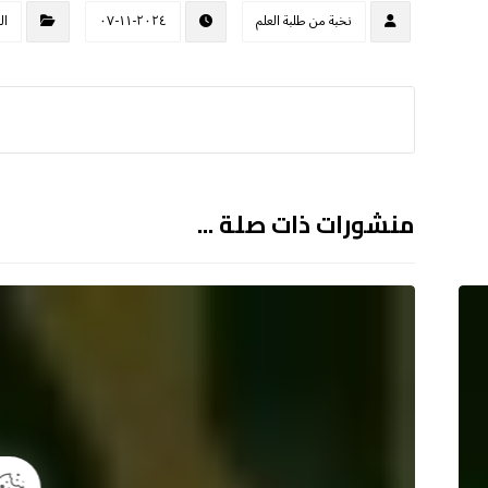
نخبة من طلبة العلم
٢٠٢٤-١١-٠٧
ال
منشورات ذات صلة ...