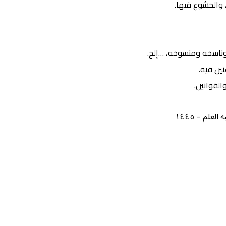
 والخشوع فيها.
ناسخه ومنسوخه، …إلخ.
نين فيه.
القوانين.
لم – ١٤٤٥