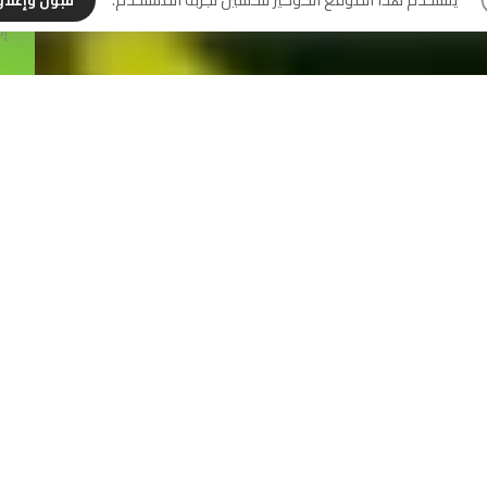
قبول وإغلا
إل