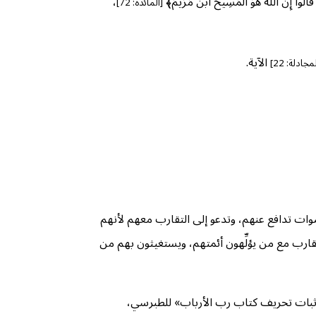
لُوا إِنَّ اللَّهَ هُوَ الْمَسِيحُ ابْنُ مَرْيَمَ﴾
،
[المائدة: 72]
الآية.
مجادلة: 22]
وات تدافع عنهم، وتدعو إلى التقارب معهم لأنهم
قارب مع من يؤلِّهون أئمتهم، ويستغيثون بهم من
ي إثبات تحريف كتاب رب الأرباب» للطبرسي،