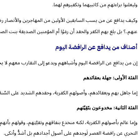
وليعلنوا براءتهم من كاتبيهما وتكفيرهم لهما.
وكيف يدافع عن من يسب السابقين الأولين من المهاجرين والأنصار رضي ا
عنهم..؟ بل بلغ بهم الكفر والحقد أن رمَوْا أم المؤمنين الصديقة بنت ا
أصناف من يدافع عن الرافضة اليوم
إن من يدافع عن الرافضة اليوم وأشباههم ويدعو إلى التقارب معهم لا ي
الفئة الأولى: جهلة بعقائدهم
إما جاهل بهم وبعقائدهم، وأصولهم الكفرية، وحقدهم الشديد على السُنة 
الفئة الثانية: مخدوعون بتَقِيّتهم
وإما عالم بأصولهم الكفرية، لكنه منخدع بنفاقهم وتقيَّتِهم، وقولهم بأنه
التحري عن رافضة العصر لَوجدهم على أصول أجدادهم بل أشدُّ وأنكى.