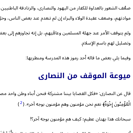
ضعُف الشعور بالعداوة للكفار من اليهود والنصارى، والزنادقة الباطنيين
موادتهم، وضعف عقيدة الولاء والبراء إن لم تنعدم عند بعض الناس، وحل ح
ولم يتوقف الأمر عند جهلة المسلمين وعامَّتِهم، بل إنه تجاوزهم إل
وتضليل لهم باسم الإسلام.
وفيما يلي بعض ما قاله أحد رموز هذه المدرسة ومنظريها:
ميوعة الموقف من النصارى
قال عن النصارى: «فكل القضايا بيننا مشتركة فنحن أبناء وطن واحد مصيرنا
2
الْمُؤْمِنُونَ إِخْوَةٌ﴾ نعم نحن مؤمنون وهم مؤمنون بوجه آخر». (
)
سبحانك هذا بهتان عظيم؛ كيف هم مؤمنون بوجه آخر؟!