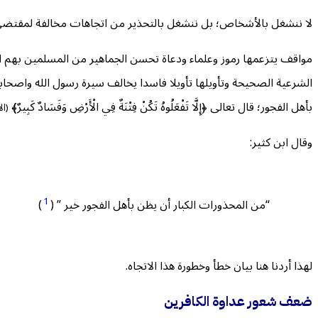
لا ننشغل بالأشخاص؛ بل ننشغل بالتحذير من اتجاهات مخالفة لمقتضى 
مواقف يتزعمها رموز وعلماء ودعاة تحسن الجماهير من المسلمين بهم
الشرعية الصحيحة وتأويلها تأويلا فاسدا يخالف سيرة رسول الله واصحابه، 
بأهل الفجور؛ قال تعالى ﴿إِلَّا تَفْعَلُوهُ تَكُنْ فِتْنَةٌ فِي الْأَرْضِ وَفَسَادٌ كَبِيرٌ﴾
(الأ
وقال ابن كثير:
1
“من المحذورات الكبار أن يظن بأهل الفجور خير ” (
)
لهذا أردنا هنا بيان خطأ وخطورة هذا الاتجاه.
ضعف شعور عداوة الكافرين