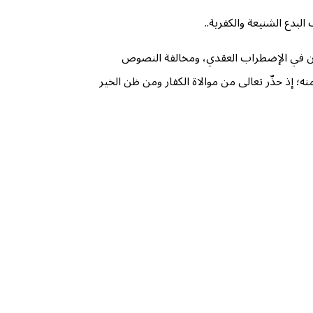
دع الشنيعة والكفرية..
ون في الإضطراب العقدي، ومخالفة النصوص
ه؛ إذ حذّر تعالى من موالاة الكفار ومن ظن الخير