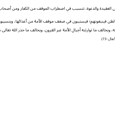
العقيدة والدعوة، تتسبب في اضطراب الموقف من الكفار ومن أصحاب الب
 الظن فيتبعونهم؛ فيستببون في ضعف موقف الأمة من أعدائها، ويتسبب
ويخالف ما توارثته أجيال الأمة عبر القرون، ويخالف ما حذر الله تعالى من
نفال: 73)