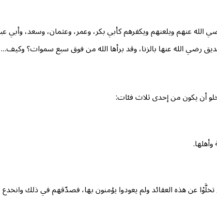
لله عنهم ويلعنهم ويكفرهم كأبي بكر، وعمر، وعثمان، وسعد، وأبي عبيدة
لصديق رضي الله عنها بالزنا، وقد برأها الله من فوق سبع سموات؟ وكيف… 
خلو أن يكون من إحدى ثلاث فئات:
وأهلها.
م تخلَّوْا عن هذه العقائد ولم يعودوا يؤمنون بها، فصدّقهم في ذلك وانخد