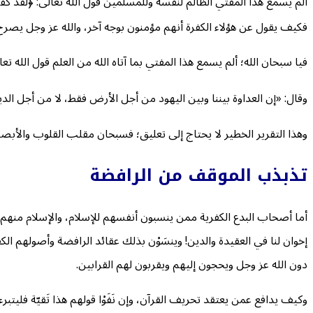
ألم يسمع هذا المفتي الظالم لنفسه وللمسلمين قول الله تعالى: ﴿لَّقَدْ كَفَرَ الَّذِينَ ق
فكيف يقول عن هؤلاء الكفرة أنهم مؤمنون بوجه آخر، والله عز وجل يصرح 
فيا سبحان الله؛ ألم يسمع هذا المفتي بما آتاه الله من العلم قول الله تعالى: ﴿لَّا تَجِدُ قَوْ
وقال: «إن العداوة بيننا وبين اليهود من أجل الأرض فقط، لا من أجل الدي
وهذا التقرير الخطير لا يحتاج إلى تعليق؛ فسبحان مقلب القلوب والأبصار
تذبذب الموقف من الرافضة
أما أصحاب البدع الكفرية ممن ينسبون أنفسهم للإسلام، والإسلام منهم 
إخوان لنا في العقيدة والدين! وينسَوْن بذلك عقائد الرافضة وأصولهم 
دون الله عز وجل ويحجون إليهم ويقربون لهم القرابين.
وكيف يدافع عمن يعتقد تحريف القرآن، وإن نَفَوْا قولهم هذا تَقيّة ف