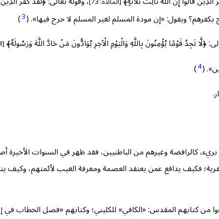
َالُوا إِنَّ اللَّهَ ثَالِثُ ثَلَاثَةٍ﴾
، وقوله تعالى: ﴿لَقَدْ كَفَرَ الَّذِينَ قَا
[المائدة: 73]
3
بكفرهم؟ ويقول: «إن مودة المسلم لغير المسلم لا حرج فيها». (
)
مًا يُؤْمِنُونَ بِاللَّهِ وَالْيَوْمِ الْآخِرِ يُوَادُّونَ مَنْ حَادَّ اللَّهَ وَرَسُولَهُ﴾
[ال
4
ن». (
)
.
بريء، كالرافضة وغيرهم من الباطنيين، فقد ظهر في السنوات الأخيرة أص
الكفرية؛ فكيف يدافع عمن يعتقد العصمة ومعرفة الغيب لأئمتهم، وكيف يت
ليتبرءوا من كتابهم المقدس: «الكافي» للكليني؛ وكتابهم «فصل الخطاب ف