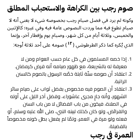
صوم رجب بين الكراهة والاستحباب المطلق
وكونه لم يرد في فضل صيام رجب بخصوصه شيء لا يعني أنه لا
صيام تطوع فيه مما وردت النصوص عامة فيه وفي غيره؛ كالإثنين
والخميس، وثلاثة أيام من كل شهر، وصيام يوم وإفطار آخر، وإنما
١٢
الذي يُكره كما ذكر الطرطوشي (
) صومه على أحد ثلاثة أوجه:
إذا خصه المسلمون في كل عام حسب العوام ومن لا
معرفة له بالشريعة، مع ظهور صيامه أنه فرض كرمضان.
اعتقاد أن صومه سنّة ثابتة خصّه الرسول بالصوم كالسنن
الراتبة.
اعتقاد أن الصوم فيه مخصوص بفضل ثواب على صيام سائر
الشهور، وأنه جارٍ مجرى عاشوراء، وفضل آخر الليل على أوله
في الصلاة، فيكون من باب الفضائل لا من باب السنن
والفرائض، ولو كان كذلك لبينه النبي، صلى الله عليه وسلم، أو
فعله ولو مرة في العمر، ولمّا لم يفعل: بطل كونه مخصوصاً
بالفضيلة.
العمرة في رجب