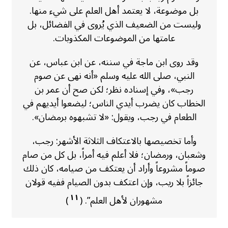
بل موضوعة، لا يعتمد أهل العلم على شيء منها.
وليست من الضعيف الذي يُروى في الفضائل، بل
عامتها من الموضوعات المكذوبات.
وقد روى ابن ماجة في سننه، عن ابن عباس، عن
النبي، صلى الله عليه وسلم «أنه نهى عن صوم
رجب»، وفي إسناده نظر؛ لكن صح أن عمر بن
الخطاب كان يضرب أيدي الناس؛ ليضعوا أيديهم في
الطعام في رجب، ويقول: «لا تشبهوه برمضان».
وأما تخصيصها بالاعتكاف الثلاثة الأشهر: رجب،
وشعبان، ورمضان؛ فلا أعلم فيه أمراً، بل كل من صام
صوماً مشروعاً وأراد أن يعتكف من صيامه، كان ذلك
جائزاً بلا ريب، وإن اعتكف بدون الصيام ففيه قولان
١١
مشهوران لأهل العلم”. (
)