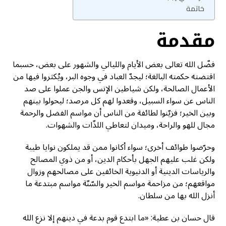
خاتمة
مقدمة
فضّل الله تعالى بعض الأيام والليالي والشهور على بعض، حسبما
اقتضته حكمته البالغة؛ ليجدّ العباد في وجوه البر، ويُكثروا فيها من
الأعمال الصالحة، ولكن شياطين الإنس والجن عملوا على صد
الناس عن سواء السبيل، وقعدوا لهم كل مرصد؛ ليحولوا بينهم
وبين الخير؛ فزيّنوا لطائفة من الناس أن مواسم الفضل والرحمة
مجال للهو والراحة، وميدان لتعاطي اللذّات والشهوات.
وحرّضوا طوائف أخرى؛ سواء أكانوا ممن قد يملكون نوايا طيبة
ولكن غلب عليهم الجهل بأحكام الدين، أو من ذوي المصالح
والرياسات الدينية أو الدنيوية الخائفين على مصالحهم وزوال
مواقعهم؛ من مزاحمة مواسم الخير والسّنّة مواسم مبتدعة ما
أنزل الله بها من سلطان.
قال حسان بن عطية: «ما ابتدع قوم بدعة في دينهم إلا نزع الله