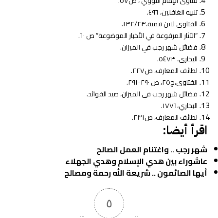
فتاوى الإمام النووي ، ص٥٧.
تنبيه الغافلين، ٤٩٦.
الفتاوى لابن تيمية،١٣٢/٢٣.
“الآثار المرفوعة في الأخبار الموضوعة” ص ٦٠.
فضائل شهر رجب في الميزان.
البخاري، ٥٤٧٣.
لطائف المعارف، ص٢٢٧.
الفتاوى،ج٢٥، ص ٢٩٠-٢٩١.
فضائل شهر رجب في الميزان، صيد الفوائد.
البخاري،١٧٧٦.
لطائف المعارف، ص٢٣١.
اقرأ أيضا:
شهر رجب .. واغتنام العمل الصالح
عاشوراء بين هدي الإسلام وهدي الجهلاء
أيها الصائمون .. شريعة الله رحمة ومصالح
٥