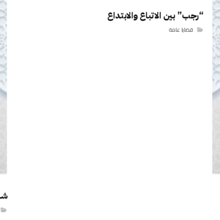
“رجب” بين الاتباع والابتداع
قضايا عامة
شه