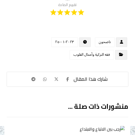
تقييم المادة
ناصحون
٢٠٢٣-٠١-٢٥
فقه التزكية وأعمال القلوب
منشورات ذات صلة ...