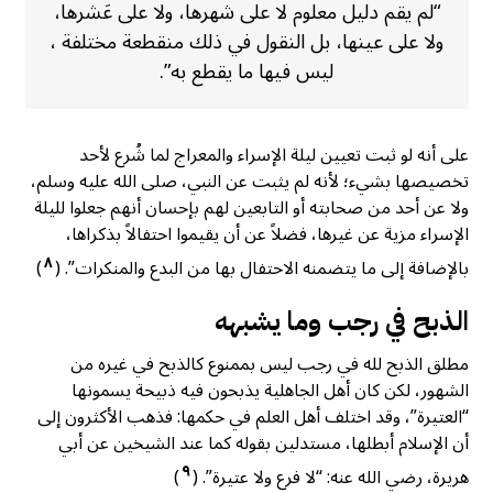
“لم يقم دليل معلوم لا على شهرها، ولا على عَشرها،
ولا على عينها، بل النقول في ذلك منقطعة مختلفة ،
ليس فيها ما يقطع به”.
على أنه لو ثبت تعيين ليلة الإسراء والمعراج لما شُرع لأحد
تخصيصها بشيء؛ لأنه لم يثبت عن النبي، صلى الله عليه وسلم،
ولا عن أحد من صحابته أو التابعين لهم بإحسان أنهم جعلوا لليلة
الإسراء مزية عن غيرها، فضلاً عن أن يقيموا احتفالاً بذكراها،
٨
بالإضافة إلى ما يتضمنه الاحتفال بها من البدع والمنكرات”. (
)
الذبح في رجب وما يشبهه
مطلق الذبح لله في رجب ليس بممنوع كالذبح في غيره من
الشهور، لكن كان أهل الجاهلية يذبحون فيه ذبيحة يسمونها
“العتيرة”، وقد اختلف أهل العلم في حكمها: فذهب الأكثرون إلى
أن الإسلام أبطلها، مستدلين بقوله كما عند الشيخين عن أبي
٩
هريرة، رضي الله عنه: “لا فرع ولا عتيرة”. (
)