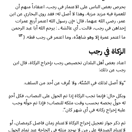
يحرص بعض الناس على الاعتمار في رجب، اعتقاداً منهم أن
للعمرة فيه مزيد مزية، وهذا لا أصل له؛ فقد روى البخاري عن ابن
عمر، رضي الله عنهما، قال: «إن رسول الله اعتمر أربع عمرات
إحداهن في رجب، قالت ـ أي عائشة ـ : يرحم الله أبا عبد الرحمن
١٣
ما اعتمر عمرة إلا وهو شاهِدُه، وما اعتمر في رجب قط». (
الزكاة في رجب
اعتاد بعض أهل البلدان تخصيص رجب بإخراج الزكاة، قال ابن
رجب عن ذلك:
“ولا أصل لذلك في السُنّة، ولا عُرِف عن أحد من السلف.
وبكل حال: فإنما تجب الزكاة إذا تم الحول على النصاب، فكل أحدٍ
له حولٌ يخصه بحسب وقت ملكه للنصاب؛ فإذا تم حولُه وجب
عليه إخراج زكاته في أي شهر كان”.
ثم ذكر جواز تعجيل إخراج الزكاة لاغتنام زمان فاضل كرمضان، أو
لاغتنام الصدقة على من لا يوجد مثله في الحاجة عند تمام الحول،