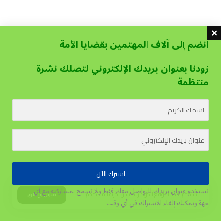
انضم إلى آلاف المهتمين بقضايا الأمة
زودنا بعنوان بريدك الإلكتروني لتصلك نشرة
منتظمة
اشترك الآن
نستخدم عنوان بريدك للتواصل معك فقط ولا نسمح بمشاركته مع أي
يستخدم هذا الموقع الكوكيز لتحسين تجربة المستخدم.
قبول وإغلاق
جهة
ويمكنك إلغاء الاشتراك في أي وقت