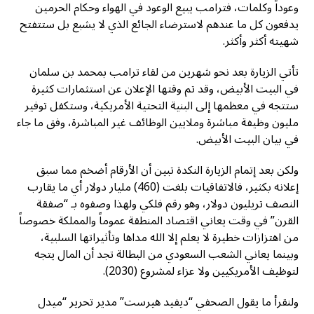
وعوداً وكلمات، فترامب يبيع الوعود في الهواء وحكام الحرمين
يدفعون كل ما عندهم لاسترضاء الجائع الذي لا يشبع بل ستتفتح
شهيته أكثر وأكثر.
تأتي الزيارة بعد نحو شهرين من لقاء ترامب بمحمد بن سلمان
في البيت الأبيض، وقد تم وقتها الإعلان عن استثمارات كثيرة
ستتجه في معظمها إلى البنية التحتية الأمريكية، وستكفل توفير
مليون وظيفة مباشرة وملايين الوظائف غير المباشرة، وفق ما جاء
في بيان البيت الأبيض.
ولكن بعد إتمام الزيارة النكدة تبين أن الأرقام أضخم مما سبق
إعلانه بكثير، فالاتفاقيات بلغت (460) مليار دولار أي ما يقارب
النصف تريليون دولار، وهو رقم فلكي ولهذا وصفوه بـ “صفقة
القرن” في وقت يعاني اقتصاد المنطقة عموماً والمملكة خصوصاً
من اهتزازات خطيرة لا يعلم إلا الله مداها وتأثيراتها السلبية،
وبينما يعاني الشعب السعودي من البطالة تجد أن المال يتجه
لتوظيف الأمريكيين ولا عزاء لمشروع (2030).
ولنقرأ ما يقول الصحفي “ديفيد هيرست” مدير تحرير “ميدل