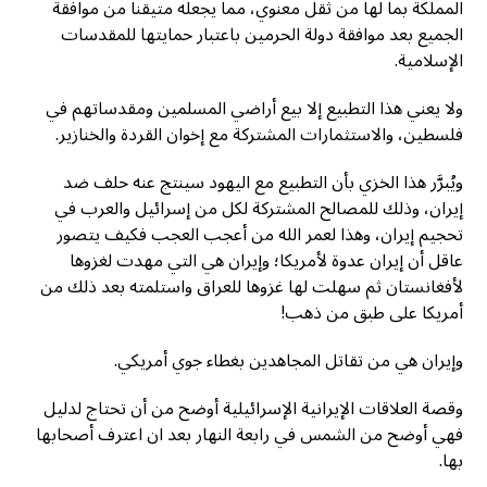
المملكة بما لها من ثقل معنوي، مما يجعله متيقناً من موافقة
الجميع بعد موافقة دولة الحرمين باعتبار حمايتها للمقدسات
الإسلامية.
ولا يعني هذا التطبيع إلا بيع أراضي المسلمين ومقدساتهم في
فلسطين، والاستثمارات المشتركة مع إخوان القردة والخنازير.
ويُبرَّر هذا الخزي بأن التطبيع مع اليهود سينتج عنه حلف ضد
إيران، وذلك للمصالح المشتركة لكل من إسرائيل والعرب في
تحجيم إيران، وهذا لعمر الله من أعجب العجب فكيف يتصور
عاقل أن إيران عدوة لأمريكا؛ وإيران هي التي مهدت لغزوها
لأفغانستان ثم سهلت لها غزوها للعراق واستلمته بعد ذلك من
أمريكا على طبق من ذهب!
وإيران هي من تقاتل المجاهدين بغطاء جوي أمريكي.
وقصة العلاقات الإيرانية الإسرائيلية أوضح من أن تحتاج لدليل
فهي أوضح من الشمس في رابعة النهار بعد ان اعترف أصحابها
بها.