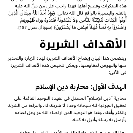
هذه المنكرات وفضح أهلها فهذا واجب على من منّ الله عليه
بالعلم والبصيرة بالواقع قال الله تعالى: ﴿وَإِذَ أَخَذَ اللّهُ مِيثَاقَ الَّذِينَ
أُوتُواْ الْكِتَابَ لَتُبَيِّنُنَّهُ لِلنَّاسِ وَلاَ تَكْتُمُونَهُ فَنَبَذُوهُ وَرَاء ظُهُورِهِمْ
وَاشْتَرَوْاْ بِهِ ثَمَناً قَلِيلاً فَبِئْسَ مَا يَشْتَرُونَ﴾
.
[سورة آل عمران 187]
الأهداف الشريرة
ويتضمن هذا البيان إيضاح الأهداف الشريرة لهذه الزيارة والتحذير
منها والنهوض لمقاومتها، ويمكن تلخيص هذه الأهداف الشريرة
في الآتي:
الهدف الأول: محاربة دين الإسلام
محاربة “دين الإسلام” المتمثل في عقيدة التوحيد القائمة على
تحقيق العبودية لله سبحانه وحده لا شريك له، والبراءة من الشرك
والكفر وأهله، وهذا هو التوحيد الذي ارتضاه الله عز وجل لعباده،
وأرسل به رسله وأنزل به كتبه.
وهذا التوحيد هو الذي جاء الطاغوت الأحمق ترامب ليحطمه،