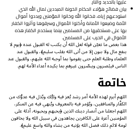
عليها بالحديد والنار.
بيان فضائح هؤلاء الحكام الخونة المبددين لمال الله الذي
استودعهم إياه، فخانوا الله وخانوا المؤمنين وبددوا أموال
الأمة وضيعوا الأمانة وأكلوا الأموال وسرقوها وآثروا الكفار
بها على مستحقيها من المسلمين بينما يستخدم الكفار هذه
الأموال في الحرب على المسلمين.
هذا بعض ما تعيّن قوله لعل الله أن يكتب له القبول عنده ﴿يوم لا
ينفع مال ولا بنون إلا من أتى الله بقلب سليم﴾، والقبول عند
العلماء وطلبة العلم حتى يقوموا بما أوجبه الله عليهم، والقبول عند
الناس فيبْصرون ويبصّرون غيرهم بما يكيده أعداء الأمة لهم.
خاتمة
اللهم أبرم لهذه الأمة أمر رشد يُعز فيه وليُّك ويٌذل فيه عدوُّك من
الكفَّار والمنافقين، ويُؤمر فيه بالمعروف ويُنهي فيه عن المنكر،
اللهم اجعلنا من أنصار دينك الذين ﴿يحبهم ويحبونه، أذلة على
المؤمنين أعزة على الكافرين يجاهدون في سبيل الله ولا يخافون
لومة لائم ذلك فضل الله يؤتيه من يشاء والله واسع عليم﴾.