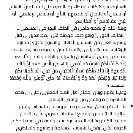
العداوة، سواءً كانت المظاهرة بالنصرة على المسلمين بالسلاح
أو بالمال أو بالرجال أو بدعمهم بالرأي أو بالدعم الإعلامي، أو
بتبني عقائدهم أو أفكارهم.
وهذا كله أو بعضه حاصل في الحلف الإجرامي المسمى بـ
“التحالف الدولي” وهو حلف مهمته قتل المجاهدين بل قتل
وتشريد العزّل من النساء والأطفال والشيوخ بدعوى محاربة
الإرهاب، بينما هم رأس إرهاب الآمنين وعموده وذروة سنامه،
وما مدن وقرى أفغانستان والعراق والشام واليمن عنّا ببعيد..
﴿قَدْ كَانَتْ لَكُمْ أُسْوَةٌ حَسَنَةٌ فِي إِبْرَاهِيمَ وَالَّذِينَ مَعَهُ إِذْ قَالُوا
لِقَوْمِهِمْ إِنَّا بُرَآءُ مِنْكُمْ وَمِمَّا تَعْبُدُونَ مِنْ دُونِ اللَّهِ كَفَرْنَا بِكُمْ
وَبَدَا بَيْنَنَا وَبَيْنَكُمُ الْعَدَاوَةُ وَالْبَغْضَاءُ أَبَدًا حَتَّى تُؤْمِنُوا بِاللَّهِ وَحْدَهُ﴾
.
[الممتحنة: 4]
وعلينا إظهار وبيان إجماع أهل العلم المعتبرين على أن هذه
المناصرة ردة وناقض من نواقض الإسلام.
بيان الحكم فيمن يعترف بدولة اليهود في فلسطين وإقرار
بقائهم الدائم فيها وتطبيع العلاقات معهم، وأن ذلك من
موالاة الكفار وخيانة الأمة، ووجوب الوقوف في وجه الحكام
الخونة الذين ترفض الشعوب المسلمة وصايتهم وتسلطهم