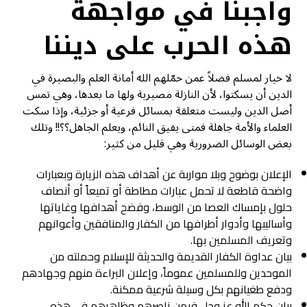
واجبنا في مواجهة
هذه الحرب على ديننا
لا خيار لمسلم فضلاً عمن حمّلهم الله أمانة العلم والبصيرة في
الدين أن يسكتوا، لأن النازلة مصيرية ولها ما بعدها، وهي تمس
أصل الدين وليست متعلقة بمسائل فرعية أو جزئية، وإذا سكت
العلماء والأمة جاهلة فمتى يفيق النائم، ويعلم الجاهل؟؟!! وتلك
بعض الوسائل الضرورية وهي قليل من كثير:
الإعلان بوضوح وبلا مواربة عن أهداف هذه الزيارة وبعبارات
واضحة قاطعة لا تحمل عبارات مطاطة أو تميعاً أو أنصاف
حلول بإمساك العصا من الوسط، وفضح أهدافها وغاياتها
وأساليبها وأدوار أطرافها من الكفار والمنافقين وأعوانهم
وتعريف المسلمين بها.
بيان عداوة الكفار القديمة والحديثة للإسلام وحملته من
الموحدين وللمسلمين عموماً، وإعلان البراءة منهم وجهادهم
ودفع طغيانهم بكل وسيلة شرعية ممكنة.
بيان حكم الله عز وجل فيمن ناصرهم وظاهرهم في هذه