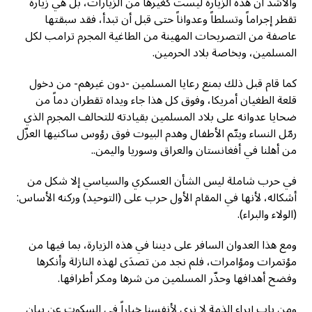
والأشد أنّ هذه الزيارة ليست كغيرها من الزيارات، بل هي زيارة
تقطر إجراماً وتسلطاً وعدواناً حتى قبل أن تبدأ، فقد سبقتها
عاصفة من التصريحات المهينة من الطاغية المجرم ترامب لكل
المسلمين، وبخاصة بلاد الحرمين.
كما قام قبل ذلك بمنع رعايا المسلمين -دون غيرهم- من دخول
قلعة الطغيان أمريكا، وفوق كل هذا جاء ويداه تقطران دماً من
ضحايا عدوانه على بلاد المسلمين بقيادته للتحالف المجرم الذي
رمّل النساء ويتّم الأطفال وهدم البيوت فوق رؤوس ساكنيها العزّل
من أهلنا في أفغانستان والعراق وسوريا واليمن..
في حرب شاملة ليس الشأن العسكري والسياسي إلا شكل من
أشكاله، لأنها في المقام الأول حرب على (التوحيد) وركنه الأساس:
(الولاء والبراء).
ومع هذا العدوان السافر على ديننا في هذه الزيارة، بما فيها من
مؤتمرات ومؤامرات، فلم نجد من تصدَى لهذه النازلة وأنكرها
وفضح أهدافها وحذّر المسلمين من شرها ومكر أطرافها.
ومن باب إبراء الذمة لا نرى لأنفسنا خياراً في السكوت عن بيان