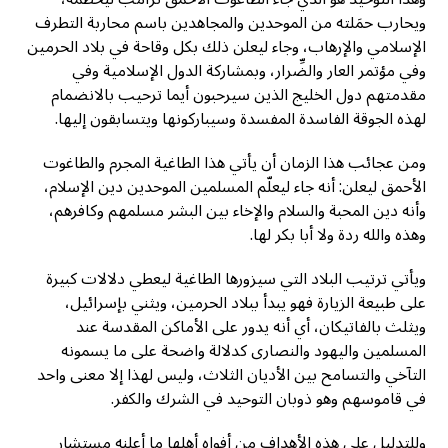
ويحارب حمَلته من الموحدين والمجاهدين باسم محاربة التطرف
الإسلامي والإرهاب، وجاء ليعلن ذلك بكل وقاحة في بلاد الحرمين
وفي مؤتمر العار والضِّرار، وبمشاركة الدول الإسلامية وفي
مقدمتهم دول الخليج الذين سيرحبون أيما ترحيب بالانضمام
لهذه الجوقة الفاسدة المفسدة وسيباركونها ويتسابقون إليها.
ومن عجائب هذا الزمان أن يأتي هذا الطاغية المجرم والطاغوت
الأحمق ليعلن: أنه جاء ليعلّم المسلمين الموحدين دين الإسلام،
وأنه دين المحبة والسلام والإخاء بين البشر مسلمهم وكافرهم،
وهذه والله ردة ولا أبا بكر لها.
ويأتي ترتيب البلاد التي سيزورها الطاغية ليعطي دلالات كبيرة
على طبيعة الزيارة فهو يبدأ ببلاد الحرمين، ويثني بإسرائيل،
ويثلث بالفاتيكان، أي أنه يدور على الأماكن المقدسة عند
المسلمين واليهود والنصارى كدلالة واضحة على ما يسمونه
التآخي والتسامح بين الأديان الثلاث، وليس لهذا إلا معنى واحد
في قاموسهم وهو ذوبان التوحيد في الشرك والكفر.
وللتدليل على هذه الأهداف من أفواه أهلها ما أعلنه مستشار