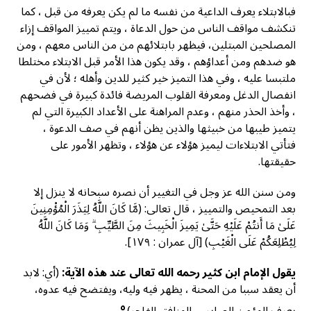
فبالابتلاء يعرف الداعية من نفسه ما لم يكن يعرفه من قبل ، كما
تنكشف مواقف الناس من حول الدعاة ، ويتم تمييز المواقف إزاء
المصلحين المبتلين، فيظهر بابتلائهم من من الناس معهم ، ومن
هو ضدهم ومن أعداؤهم ، وقد يكون هذا الأمر قبل الابتلاء مختلطا
ملتبسا عليه ، وفي هذا التميز خیر کثیر للدين وأهله ؛ لأن في
انفصال الدغل ومعرفة القلوب المريضة فائدة كبيرة في فضحهم
، وأخذ الحذر منهم ، وعدم المراهنة على الأعداد الكبيرة التي لم
يتميز طيبها من خبيثها والذين يظن أنهم في صف الدعوة ،
فتأتي الابتلاءات ليميز هؤلاء عن هؤلاء ، وتظهر الأمور على
حقيقتها.
ومن سنن الله عز وجل في التغيير أن نصره سبحانه لا ينزل إلا
بعد التمحيص والتمييز ، قال تعالى: (مَّا كَانَ اللَّهُ لِيَذَرَ الْمُؤْمِنِينَ
عَلَىٰ مَا أَنتُمْ عَلَيْهِ حَتَّىٰ يَمِيزَ الْخَبِيثَ مِنَ الطَّيِّبِ ۗ وَمَا كَانَ اللَّهُ
لِيُطْلِعَكُمْ عَلَى الْغَيْبِ) [آل عمران : ١٧٩].
يقول الإمام ابن کثیر رحمه الله تعالى عند هذه الآية:
(أي: لابد
أن يعقد سببا من المحنة ، يظهر فيه وليه، ويفتضح فيه عدوه،
٥