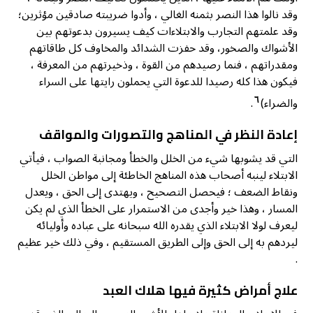
وقد نالوا هذا النصر بثمنه الغالي ، وأدوا ضريبته صادقين مؤثرين؛
وقد علمتهم التجارب والابتلاءات كيف يسيرون بدعوتهم بين
الأشواك والصخور، وقد حفزت الشدائد والمخاوف كل طاقاتهم
ومقدراتهم ، فنما رصيدهم من القوة ، وذخيرتهم من المعرفة ،
فيكون هذا كله رصيدا للدعوة التي يحملون رايتها على السراء
٦
والضراء)
.
إعادة النظر في المناهج والتصورات والمواقف
التي قد يشوبها شيء من الخلل والخطأ ومجانبة الصواب ، فيأتي
الابتلاء لينبه أصحاب هذه المناهج الخاطئة إلى مواطن الخلل
ونقاط الضعف ؛ فيحصل التصحيح ، ويهتدى إلى الحق ، ويعدل
المسار ، وهذا خير وأجدى من الاستمرار على الخطأ الذي لم يكن
ليعرف لولا الابتلاء الذي يقدره الله سبحانه على عباده وأوليائه
ليردهم به إلى الحق وإلى الطريق المستقيم ، وفي ذلك خير عظيم
.
علاج أمراض كثيرة فيها هلاك العبد