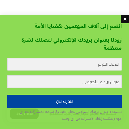
انضم إلى آلاف المهتمين بقضايا الأمة
زودنا بعنوان بريدك الإلكتروني لتصلك نشرة
منتظمة
اشترك الآن
نستخدم عنوان بريدك للتواصل معك فقط ولا نسمح بمشاركته مع أي
يستخدم هذا الموقع الكوكيز لتحسين تجربة المستخدم.
قبول وإغلاق
جهة
ويمكنك إلغاء الاشتراك في أي وقت