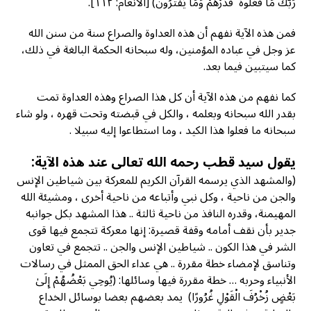
رَبُّكَ مَا فَعَلُوهُ ۖ فَذَرْهُمْ وَمَا يَفْتَرُونَ) [الأنعام: ۱۱۲].
فمن هذه الآية نفهم أن هذه العداوة والصراع سنة من سنن الله
عز وجل في عباده المؤمنين، وله سبحانه الحكمة البالغة في ذلك،
كما سيتبين فيما بعد.
كما نفهم من هذه الآية أن كل هذا الصراع وهذه العداوة تمت
بقدر الله سبحانه وبعلمه ، والكل في قبضته وتحت قهره ، ولو شاء
سبحانه ما فعلوا هذا الكيد ، وما استطاعوا إليه سبيلا .
يقول سيد قطب رحمه الله تعالى عند هذه الآية:
(والمشهد الذي يرسمه القرآن الكريم للمعركة بين شياطين الإنس
والجن من ناحية ، وكل نبي وأتباعه من ناحية أخرى ، ومشيئة الله
المهيمنة، وقدره النافذ من ناحية ثالثة .. هذا المشهد بكل جوانبه
جدير بأن نقف أمامه وقفة قصيرة: إنها معركة تتجمع فيها قوى
الشر في هذا الكون .. شياطين الإنس والجن .. تتجمع في تعاون
وتناسق لإمضاء خطة مقررة .. هي عداء الحق الممثل في رسالات
الأنبياء وحربه … خطة مقررة فيها وسائلها: (يُوحِي بَعْضُهُمْ إِلَىٰ
بَعْضٍ زُخْرُفَ الْقَوْلِ غُرُورًا) يمد بعضهم بعضا بوسائل الخداع