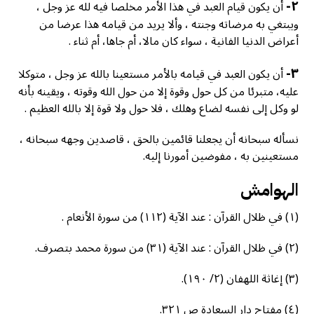
٢-
أن يكون قيام العبد في هذا الأمر مخلصا فيه لله عز وجل ،
ويبتغي به مرضاته وجنته ، وألا يريد من قيامه هذا عرضا من
أعراض الدنيا الفانية ، سواء كان مالا، أم جاها، أم ثناء .
٣-
أن يكون العبد في قيامه بالأمر مستعينا بالله عز وجل ، متوكلا
عليه، متبرئا من كل حول وقوة إلا من حول الله وقوته ، ويقينه بأنه
لو وكل إلى نفسه لضاع وهلك ، فلا حول ولا قوة إلا بالله العظيم .
نسأله سبحانه أن يجعلنا قائمين بالحق ، قاصدين وجهه سبحانه ،
مستعينين به ، مفوضين أمورنا إليه.
الهوامش
(١) في ظلال القرآن : عند الآية (١١٢) من سورة الأنعام .
(٢) في ظلال القرآن : عند الآية (٣١) من سورة محمد بتصرف.
(٣) إغاثة اللهفان (٢/ ١٩٠).
(٤) مفتاح دار السعادة ص ٣٢١.