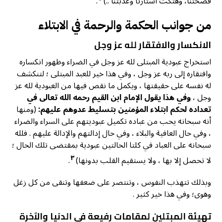
فضحتنا، وهتكت أستارنا وعذبتنا ..)
.
من جوانب الحكمة والرحمة في الابتلاء
الانکسار والافتقار لله عز وجل
استخراج عبودية المبتلى لله عز وجل في الضراء وظهور انکساره
وافتقاره إلى ربه عز وجل ، وفي هذا خير للعبد المبتلى ؛ لتنكشف
له نفسه على حقيقتها ، ويكمل ما نقص فيها من العبودية لله عز
وجل ،
وفي هذا يقول الإمام ابن القيم رحمه الله تعالى في
تعداده لحكم ابتلاء المؤمنين بتسليط عدوهم عليهم:
(ومنها
أنه سبحانه يحب من عباده تکمیل عبوديتهم على السراء والضراء
، وفي حال العافية والبلاء ، وفي حال إدالتهم والإدالة عليهم . فلله
سبحانه على العباد في كلتا الحالتين عبودية بمقتضى تلك الحال ؛
٣
لا تحصل إلا بها ، ولا يستقيم القلب بدونها)
.
وبذلك تتهذب النفوس ، وتنتصر على ضعفها وتنقى من كل زغل
وهوی؛ وفي هذا خیر کثیر .
تهيئة المبتلين لمقامات رفيعة في الدنيا والآخرة