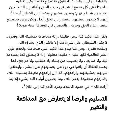
والغواية ، وفي الوقت ذاته يغوي بعضهم بعضا! وهي ظاهرة
ملحوظة في كل تجمع للشر في حرب الحق وأهله.. إن الشياطين
يتعاونون فيما بينهم؛ ويعين بعضهم بعضا على الضلال أيضا !
إنهم لا يهدون بعضهم البعض إلى الحق أبدا . ولكن يزين بعضهم
لبعض عداء الحق وحربه ، والمضي في المعركة معه طويلا !
ولكن هذا الكيد كله ليس طليقا .. إنه محاط به بمشيئة الله وقدره ..
لا يقدر الشيطان على شيء منه إلا بالقدر الذي يشاؤه الله ،
وينفذه بقدره . ومن هنا يبدو هذا الكيد. على ضخامته وتجمع قوى
الشر العالمية كلها عليه – مقيدا مغلولا ! إنه لا ينطلق كما يشاء بلا
قيد ولا ضابط ، ولا يصيب من يشاء بلا معقب ولا مراجع . كما
يحب الطغاة أن يلقوا في روع من يعبدونهم من البشر ، وليعلقوا
قلوبهم بمشيئتهم وإرادتهم.. کلا ! إن إرادتهم مقيدة بمشيئة الله ،
وقدرتهم محدودة بقدر الله ، وما يضرون أولياء الله بشيء إلا بما
١
أراده الله – في حدود الابتلاء. ومرد الأمر كله إلى الله)
.
التسليم والرضا لا يتعارض مع المدافعة
والتغيير