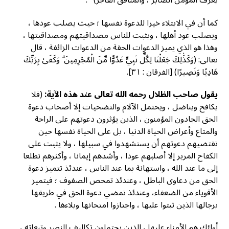
يعرف المؤمن الصابر ، والمنافق الفاجر)
.
كما أن في الابتلاء خيرا للدعوة نفسها ؛ حيث يصلب عودها ،
ويصلب عود أهلها ، ويثبت للناس مصداقيتهم ومصداقيتها ،
وهذا هو الذي يميز الدعوات الحقة من الدعوات الزائفة ، قال
تعالى: (وَكَذَٰلِكَ جَعَلْنَا لِكُلِّ نَبِيٍّ عَدُوًّا مِّنَ الْمُجْرِمِينَ ۗ وَكَفَىٰ بِرَبِّكَ
هَادِيًا وَنَصِيرًا) [الفرقان : ٣١].
يقول صاحب الظلال رحمه الله تعالى عند هذه الآية:
(فلا
يكافح ويناضل ، ويحتمل الآلام والتضحيات إلا أصحاب دعوة
الحق الجادون المؤمنون ، الذين يؤثرون دعوتهم على الراحة
والمتاع وأعراض الحياة الدنيا ، بل على الحياة نفسها حين
تقتضيهم دعوتهم أن يستشهدوا في سبيلها ، ولا يثبت على
الكفاح المرير إلا أصلبهم عودا ، وأشدهم إيمانا ، وأكثرهم تطلعا
إلى ما عند الله ، واستهانة بما عند الناس ، عندئذ تتميز دعوة
الحق من دعاوى الباطل ، وعندئذ تمحص الصفوف ؛ فيتميز
الأقوياء من الضعفاء، وعندئذ تمضي دعوة الحق في طريقها
برجالها الذين ثبتوا عليها ، واجتازوا امتحانها وبلاءها .
أولئك هم الأمناء عليها ، الذين يحتملون تكاليف النصر وتبعاته ،