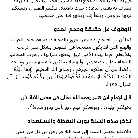
في الابتلاء والمعاناة علاج لداء الأشر والعجب والتعالي الذي قد
يصاب به بعض الدعاة ؛ حيث بالابتلاء تنكسر النفس ، وتستكين
لربها عز وجل، وتلجأ إليه وتظهر فيه على حقيقتها .
الوقوف عل حقيقة وحجم العدو
كما أن في اقتحام الابتلاء والمرور بالمحنة ما يسقط حاجز الخوف
والهلع الذي قد يكون مضخما في النفوس بشكل يثير الرعب
والأوهام ، فإذا بهذه الأمور تزول ويظهر سرابها ، ويعرف المخاليق
الضعاف على حقيقتهم ، وأنهم لا يملكون لأنفسهم ضرا ولا نفعا
، فضلا عن أن يملكوه لغيرهم ، وصدق الله العظيم : (إِنَّمَا ذَٰلِكُمُ
الشَّيْطَانُ يُخَوِّفُ أَوْلِيَاءَهُ فَلَا تَخَافُوهُمْ وَخَافُونِ إِن كُنتُم مُّؤْمِنِينَ) [ آل
عمران: ١٧٥].
قال الإمام ابن کثیر رحمه الله تعالى في معنى الآية:
(أي
٧
يخوفكم أولياءه ، ويوهمكم أنهم ذوو بأس وذوو شدة)
.
تذكر هذه السنة يورث اليقظة والاستعداد
بالابتلاء يحصل التنبيه إلى سنة الله عز وجل في كل من ادعى