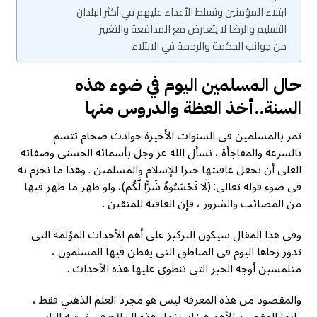
ابتلاء المؤمنين وتسلط الأعداء عليهم في أكثر البلدان
التسليم والرضا لا يتعارض مع المدافعة والتغيير
من جوانب الحكمة والرحمة في الابتلاء
حال المسلمين اليوم في ضوء هذه
السنة..أخذ العظة والدروس منها
تمر بالمسلمين في السنوات الأخيرة حوادث ضخام تتسم
بالسرعة والمفاجأة ، نسأل الله عز وجل بأسمائه الحسنى وصفاته
العلى أن يجعل عاقبتها خيرا للإسلام والمسلمين . وهذا ما نجزم به
في ضوء قوله تعالى: (لَا تَحْسَبُوهُ شَرًّا لَّكُم)، ولو ظهر ما ظهر فيها
من المصائب والشرور ، فإن العاقبة للمتقين .
وفي هذا المقال سيكون التركيز على أهم الأحداث المؤلمة التي
تدور رحاها اليوم في المناطق التي يقطن فيها المسلمون ،
متلمسين أوجه الخير التي تنطوي عليها هذه الأحداث .
والمقصود من هذه المعرفة ليس هو مجرد العلم الذهني فقط ،