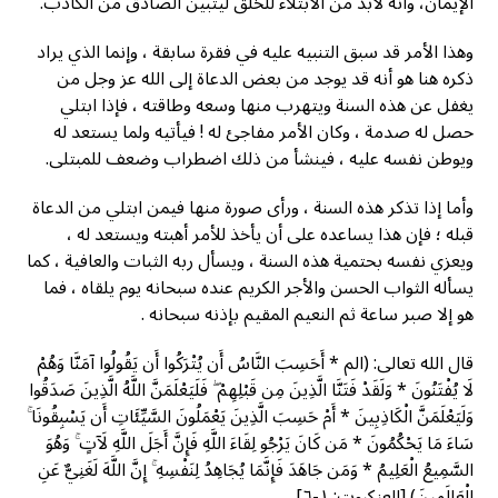
الإيمان، وأنه لابد من الابتلاء للخلق ليتبين الصادق من الكاذب.
وهذا الأمر قد سبق التنبيه عليه في فقرة سابقة ، وإنما الذي يراد
ذكره هنا هو أنه قد يوجد من بعض الدعاة إلى الله عز وجل من
يغفل عن هذه السنة ويتهرب منها وسعه وطاقته ، فإذا ابتلي
حصل له صدمة ، وكان الأمر مفاجئ له ! فيأتيه ولما يستعد له
ويوطن نفسه عليه ، فينشأ من ذلك اضطراب وضعف للمبتلى.
وأما إذا تذكر هذه السنة ، ورأى صورة منها فيمن ابتلي من الدعاة
قبله ؛ فإن هذا يساعده على أن يأخذ للأمر أهبته ويستعد له ،
ويعزي نفسه بحتمية هذه السنة ، ويسأل ربه الثبات والعافية ، كما
يسأله الثواب الحسن والأجر الكريم عنده سبحانه يوم يلقاه ، فما
هو إلا صبر ساعة ثم النعيم المقيم بإذنه سبحانه .
قال الله تعالى: (الم * أَحَسِبَ النَّاسُ أَن يُتْرَكُوا أَن يَقُولُوا آمَنَّا وَهُمْ
لَا يُفْتَنُونَ * وَلَقَدْ فَتَنَّا الَّذِينَ مِن قَبْلِهِمْ ۖ فَلَيَعْلَمَنَّ اللَّهُ الَّذِينَ صَدَقُوا
وَلَيَعْلَمَنَّ الْكَاذِبِينَ * أَمْ حَسِبَ الَّذِينَ يَعْمَلُونَ السَّيِّئَاتِ أَن يَسْبِقُونَا ۚ
سَاءَ مَا يَحْكُمُونَ * مَن كَانَ يَرْجُو لِقَاءَ اللَّهِ فَإِنَّ أَجَلَ اللَّهِ لَآتٍ ۚ وَهُوَ
السَّمِيعُ الْعَلِيمُ * وَمَن جَاهَدَ فَإِنَّمَا يُجَاهِدُ لِنَفْسِهِ ۚ إِنَّ اللَّهَ لَغَنِيٌّ عَنِ
الْعَالَمِينَ) [العنكبوت: ١-٦].