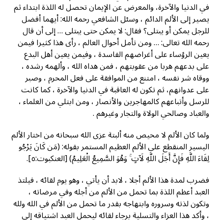
في الدنيا والآخرة، والمعرض عن الإيمان تحصل له اللذة ابتداء ثم
يصير إلى الألم الدائم ، وسئل الشافعي رحمه الله: أيهما أفضل
للرجل يمكن أو يبتلى؟ فقال: لا يمكن حتى يبتلى … إلى أن قال
رحمه الله تعالى: … ومن تأمل أحوال العالم ، رأی هذا كثيرا فيمن
يعين الرؤساء على أغراضهم الفاسدة ، وفيمن يعين أهل البدع
على بدعهم هربا من عقوبتهم ، فمن هداه الله ، وألهمه رشده ،
ووقاه شر نفسه ، امتنع من الموافقة على فعل المحرم ، وصبر
على عدوانهم، ثم تكون له العاقبة في الدنيا والآخرة ، كما كانت
للرسل وأتباعهم كالمهاجرين والأنصار ، ومن ابتلي من العلماء ،
والعباد وصالحي الولاة والتجار وغيرهم .
ولما كان الألم لا محيص منه ألبتة عزى الله سبحانه من اختار الألم
اليسير المنقطع على الألم العظيم المستمر بقوله: (مَن كَانَ يَرْجُو
لِقَاءَ اللَّهِ فَإِنَّ أَجَلَ اللَّهِ لَآتٍ ۚ وَهُوَ السَّمِيعُ الْعَلِيمُ) [العنكبوت:٥].
فضرب لمدة هذا الألم أجلا ، لابد أن يأتي ، وهو يوم لقائه ، فيلتذ
العبد أعظم اللذة بما تحمل من الألم من أجله وفي مرضاته ،
وتكون لذته وسروره وابتهاجه بقدر ما تحمل من الألم في الله ولله
، وأكد هذا العزاء والتسلية برجاء لقائه ليحمل العبد اشتياقه إلى