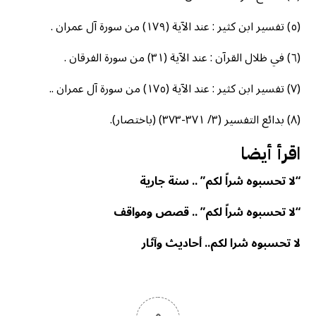
(٥) تفسير ابن كثير : عند الآية (١٧٩) من سورة آل عمران .
(٦) في ظلال القرآن : عند الآية (٣١) من سورة الفرقان .
(٧) تفسير ابن كثير : عند الآية (١٧٥) من سورة آل عمران ..
(٨) بدائع التفسير (٣/ ٣٧١-٣٧٣) (باختصار).
اقرأ أيضا
“لا تحسبوه شراً لكم” .. سنة جارية
“لا تحسبوه شراً لكم” .. قصص ومواقف
لا تحسبوه شرا لكم.. أحاديث وآثار