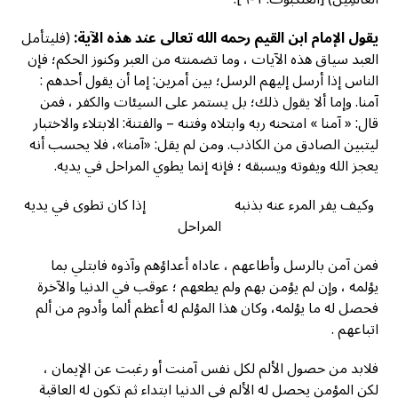
يقول الإمام ابن القيم رحمه الله تعالى عند هذه الآية:
(فليتأمل
العبد سياق هذه الآيات ، وما تضمنته من العبر وكنوز الحكم؛ فإن
الناس إذا أرسل إليهم الرسل؛ بين أمرين: إما أن يقول أحدهم :
آمنا. وإما ألا يقول ذلك؛ بل يستمر على السيئات والكفر ، فمن
قال: « آمنا » امتحنه ربه وابتلاه وفتنه – والفتنة: الابتلاء والاختبار
ليتبين الصادق من الكاذب. ومن لم يقل: «آمنا»، فلا يحسب أنه
يعجز الله ويفوته ويسبقه ؛ فإنه إنما يطوي المراحل في يديه.
وكيف يفر المرء عنه بذنبه إذا كان تطوى في يديه
المراحل
فمن آمن بالرسل وأطاعهم ، عاداه أعداؤهم وآذوه فابتلي بما
يؤلمه ، وإن لم يؤمن بهم ولم يطعهم ؛ عوقب في الدنيا والآخرة
فحصل له ما يؤلمه، وكان هذا المؤلم له أعظم ألما وأدوم من ألم
اتباعهم .
فلابد من حصول الألم لكل نفس آمنت أو رغبت عن الإيمان ،
لكن المؤمن يحصل له الألم في الدنيا ابتداء ثم تكون له العاقبة