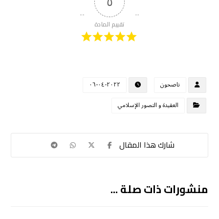
٥
تقييم المادة
ناصحون
٢٠٢٢-٠٤-٠٦
العقيدة و التصور الإسلامي
منشورات ذات صلة ...