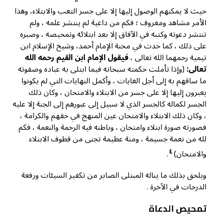
حيث لا يمكنهم الوصول إليها إلا على جسر التعب والابتلاء، وهذا
الأمر مشاهد ومعروف ؛ فكم من داعية لم ينتشر علمه ، ولم
تنتشر دعوته وكتبه في الآفاق إلا بعد ابتلائه وتمحيصه ، وصبره
على ذلك ، كما حدث في محنة الإمام أحمد، وشيخ الإسلام ابن
تيمية رحمهما الله تعالى ،
فيقول الإمام ابن القيم رحمه الله
تعالى:
(وإذا تأملت حكمته سبحانه فيما ابتلى به عباده وصفوته
ما ساقهم به إلى أجل الغايات ، وأكمل النهايات التي لم يكونوا
يعبرون إليها إلا على جسر من الابتلاء والامتحان ، وكان ذلك
الجسر لكماله كالجسر الذي لا سبيل إلى عبورهم إلى الجنة إلا عليه
، وكان ذلك الابتلاء والامتحان عين المنهج في حقهم والكرامة ،
فصورته صورة ابتلاء وامتحان ، وباطنه فيه الرحمة والنعمة ، فكم
لله من نعمة جسيمة ، ومنة عظيمة تجنى من قطوف الابتلاء
٤
والامتحان)
.
ويلحق بذلك ما يناله المبتلى الصابر من تكفير السيئات ورفعة
الدرجات في الآخرة .
تمحيص الدعاة