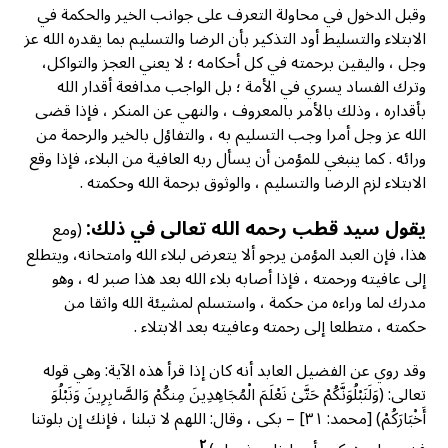
وقبل الدخول في محاولة التعرف على جوانب الخير والحكمة في
الابتلاء والتسليط أود التذكير بأن الرضا والتسليم بما يقدره الله عز
وجل ، واليقين برحمته في كل أحكامه ؛ لا يعني العجز والتواكل،
وترك الفساد يسري في الأمة ؛ بل الواجب مدافعة أقدار الله
بأقداره ، وذلك بالأمر بالمعروف ، والنهي عن المنكر ، فإذا قضى
الله عز وجل أمرا وجب التسليم به ، والتفاؤل بالخير والرحمة من
ورائه . كما ينبغي للمؤمن أن يسأل ربه العافية من البلاء، فإذا وقع
الابتلاء لزم الرضا والتسليم ، والوثوق برحمة الله وحكمته .
يقول سید قطب رحمه الله تعالى في ذلك:
(ومع
هذا، فإن العبد المؤمن يرجو ألا يتعرض لبلاء الله وامتحانه، ويتطلع
إلى عافيته ورحمته ، فإذا أصابه بلاء الله بعد هذا صبر له ، وهو
مدرك لما وراءه من حكمة ، واستسلم لمشيئة الله واثقا من
حكمته ، متطلعا إلى رحمته وعافيته بعد الابتلاء .
وقد روي عن الفضيل العابد أنه كان إذا قرأ هذه الآية: وهي قوله
تعالى: (وَلَنَبْلُوَنَّكُمْ حَتَّىٰ نَعْلَمَ الْمُجَاهِدِينَ مِنكُمْ وَالصَّابِرِينَ وَنَبْلُوَ
أَخْبَارَكُمْ) [محمد: ٣١] – بکی ، وقال: اللهم لا تبلنا ، فإنك إن بلوتنا
٢