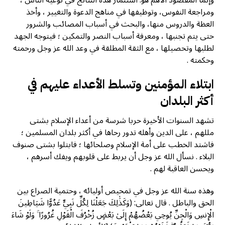
وإنما المقصود الأهم هو: استثمار هذه النتائج في توعية الناس ،
ومراجعة النفوس، وتوظيفها في مناهج الدعوة والتغيير ، وأخذ
العظة والدروس منها، والبحث في أسباب المصائب والشرور
حتى يتم تجنبها ، ومعرفة أسباب النصر والتمكين ؛ فيتوجه الجهد
لطلبها وتحصيلها ، مع الثقة المطلقة في وعد الله عز وجل ورحمته
وحكمته .
ابتلاء المؤمنين وتسلط الأعداء عليهم في
أكثر البلدان
تشهد السنوات الأخيرة حربا شرسة من أعداء الإسلام بشتى
مللهم ، على الدين وأهله تدور رحاها في أكثر بلدان المسلمين ؛
فاشتد الخطب على أمة الإسلام وصلحائها ؛ فابتلوا بشتى صنوف
البلاء . نسأل الله عز وجل أن يربط على قلوبهم ويفك أسرهم ،
ويحسن العاقبة لهم .
وهذه سنة الله عز وجل في تمحيص أوليائه ، وحتمية الصراع بين
الحق والباطل . قال تعالى: (وَكَذَٰلِكَ جَعَلْنَا لِكُلِّ نَبِيٍّ عَدُوًّا شَيَاطِينَ
الْإِنسِ وَالْجِنِّ يُوحِي بَعْضُهُمْ إِلَىٰ بَعْضٍ زُخْرُفَ الْقَوْلِ غُرُورًا ۚ وَلَوْ شَاءَ