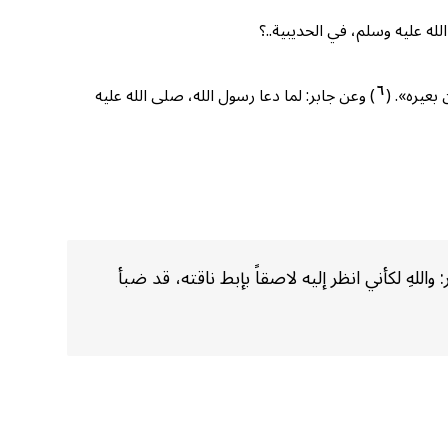
له عليه وسلم، في الحديبية..؟
٦
بعيره». (
) وعن جابر: لما دعا رسول الله، صلى الله عليه
للهِ لكأني انظر إليه لاصقاً بإبط ناقته، قد ضبأ