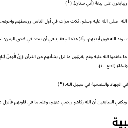
٤
ويبايعون على بيعة (أبي سنان). (
)
ل الله، صلى الله عليه وسلم، ثلاث مرات في أول الناس ووسطهم وآخرهم ـ
يد الله فوق أيديهم، وأثرُ هذه البيعة ينبغي أن يمتد في لاحق الزمن؛ ثبات
يه وهم يقرؤون ما نزل بشأنهم من القرآن ﴿إنَّ الَّذِينَ يُبَايِعُونَكَ إنَّمَا يُبَايِع
 عَظِيمًا﴾
.
[الفتح: ١٠]
٥
في الجهاد والتضحية في سبيل الله. (
)
، ويكفي المبايعين أن الله زكاهم ورضي عنهم، وعلم ما في قلوبهم فأنزل ع
ية