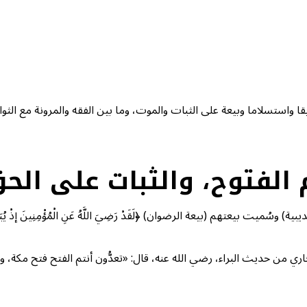
استسلاما وبيعة على الثبات والموت، وما بين الفقه والمرونة مع الثوابت
 الفتوح، والثبات على الح
ميت بيعتهم (بيعة الرضوان) ﴿لَقَدْ رَضِيَ اللَّهُ عَنِ الْمُؤْمِنِينَ إذْ يُبَايِع
ي من حديث البراء، رضي الله عنه، قال: «تعدُّون أنتم الفتح فتح مكة، وقد