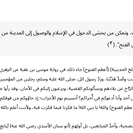
 وتمكن من يخشى الدخول في الإسلام والوصول إلى المدينة من ذل
٢
الفتح”. (
)
ح الحديبية) (أعظم الفتوح) جاء ذلك في رواية موسى بن عقبة عن الزهري، 
وصُدَّ هَدْيُنا، ورَدّ رسول الل، صلى الله عليه وسلم، رجلين من المؤمني
رَّاح عن بلادهم ويسألونكم القضية، ويرغبون إليكم في الأمان، وقد رأوا 
 على أحد وأنا أدعوكم في أُخراكم؟ أنسيتم يوم الأحزاب؛ إذ جاؤوكم من فو
 الفتوح) والله! يا نبي الله! ما فكرنا فيما فكرت فيه، ولأنت أعلم بالله و
ضحية، وأحدُ المبايعين، بل أولهم (أبو سنان الأسدي رضي الله عنه) يُبا