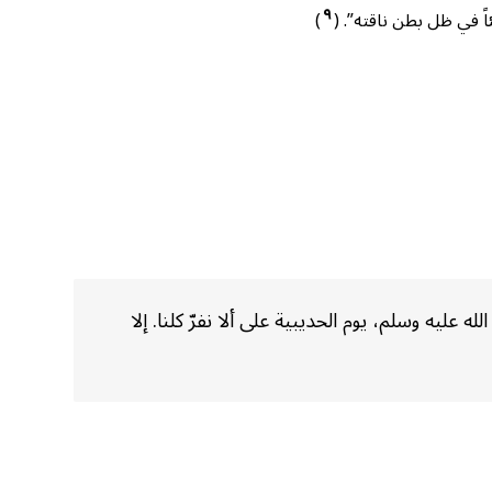
٩
اً في ظل بطن ناقته”. (
)
ليه وسلم، يوم الحديبية على ألا نفرّ كلنا. إلا