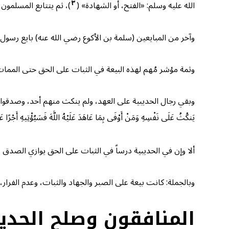
٣
الله عليه وسلم: «الفتح، أو الشهادة» (
)، ثم يتتابع المسلمون 
وآخر من المبايعين (سلمة بن الأكوع رضي الله عنه) بايع رسو
وثمة مؤشر مُهم لهذه البيعة في الثبات على الحق حتى الممات، و
وبقي رجال الحديبية على العهد، ولم ينكث منهم أحد، وصدقوا ما عاهدوا الله عل
يَنكُثُ عَلَى نَفْسِهِ وَمَنْ أَوْفَى بِمَا عَاهَدَ عَلَيْهُ اللَّهَ فَسَيُؤْتِيهِ أَجْرًا
ألا وإن في الحديبية درساً في الثبات على الحق يوازي الصدق 
وبالجملة: كانت بيعة على الصبر والجهاد والثبات، وعدم الفرار
المنافقون وصلح الحديب