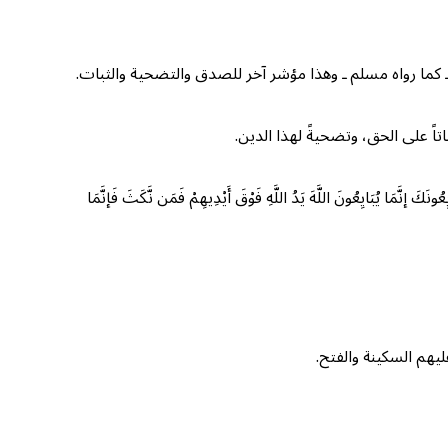
 كما رواه مسلم ـ وهذا مؤشر آخر للصدق والتضحية والثبات.
اً على الحق، وتضحيةً لهذا الدين.
ُونَ اللَّهَ يَدُ اللَّهِ فَوْقَ أَيْدِيهِمْ فَمَن نَّكَثَ فَإنَّمَا
ليهم السكينة والفتح.