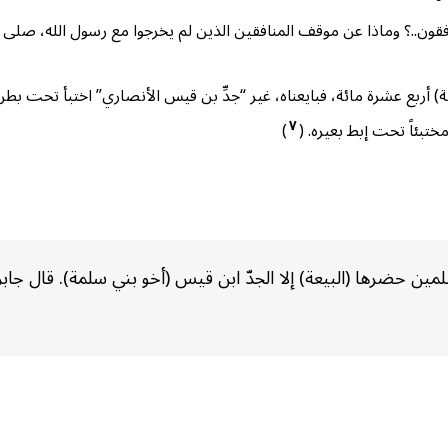
قون..؟ وماذا عن موقف المنافقين الذين لم يخرجوا مع رسول الله، صلى ال
 أربع عشرة مائة، فبايعناه، غير “جدِّ بن قيس الأنصاري” اختبأ تحت بطن 
٧
ختبئاً تحت إبط بعيره. (
)
ن حضرها (البيعة) إلا الجدّ ابن قيس (أخو بني سلمة). قال جابر: وا