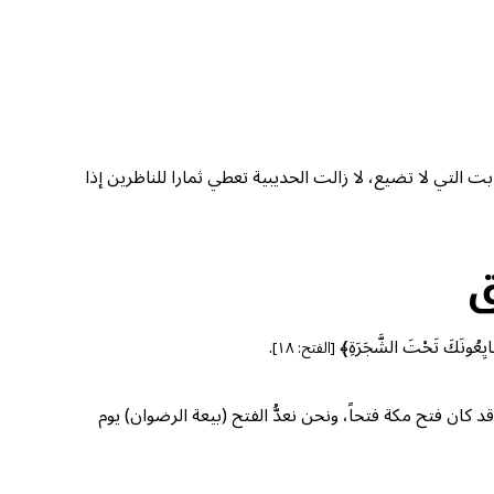
 التي لا تضيع، لا زالت الحديبية تعطي ثمارا للناظرين إذا
ق
ُونَكَ تَحْتَ الشَّجَرَةِ﴾
.
[الفتح: ١٨]
 كان فتح مكة فتحاً، ونحن نعدُّ الفتح (بيعة الرضوان) يوم