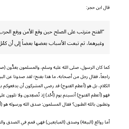
قال ابن حجر:
“الفتح مترتب على الصلح حين وقع الأمن ورفع الحرب،
وغيرهما، ثم تبعت الأسباب بعضها بعضاً إلى أن كمُل 
كما كان الرسول، صلى الله عليه وسلم، والمسلمون يعدُّون (صل
راجعاً، فقال رجل من أصحابه، ما هذا بفتح؛ لقد صدونا عن البيت 
الكلام، بل هو (أعظم الفتوح) قد رضي المشركون أن يدفعوكم بال
فهو (أعظم الفتوح) أنسيتم يوم (أُحُد) إذ تُصعِدون ولا تلوون
وتظنون بالله الظنون؟ فقال المسلمون: صدق الله ورسوله هو (أعظم
أما روائع (البيعة) وصدق (المبايعين) فهي قمم في الصدق والت