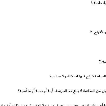
ية خاصة..!
لأفراح..؟!
ه..؟
لحياة فلا يقع فيها احتكاك ولا صدام..؟
يل من المداعبة لا يبلغ حد الجريمة.. قُبلة أو ضمة أو ما أشبه؟
ا أحد، ولا تؤثر في خط سير الحياة.. هل تنهدّ الدنيا إذا حدث ذلك أو تنهار ا