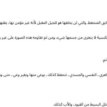
المتحفظ. والتي لن يخلفها هو للجيل المقبل لأنه غير مؤمن بها، يظنها تش
مكتسية لا يتعرى من جسمها شيء، ومن ثم تقاومه هذه الصورة على غير وعي 
م.
ري ـ النفسي والجسدي ـ تتحفظ كذلك ـ بوعي منها وبغير وعي ـ حتى وهي ت
حلل البسيط من القيود، والأب كذلك.