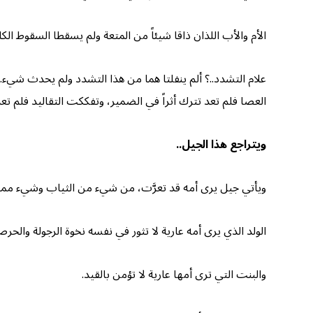
الأم والأب اللذان ذاقا شيئاً من المتعة ولم يسقطا السقوط الكامل
علام التشدد..؟ ألم ينفلتا هما من هذا التشدد ولم يحدث شيء.
العصا فلم تعد تترك أثراً في الضمير، وتفككت التقاليد فلم تعد
ويتراجع هذا الجيل..
ويأتي جيل يرى أمه قد تعرَّت، من شيء من الثياب وشيء مماث
الولد الذي يرى أمه عارية لا تثور في نفسه نخوة الرجولة والح
والبنت التي ترى أمها عارية لا تؤمن بالقيد.