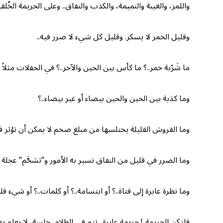
واللمز، والغيبة والنميمة، والكذب والنفاق.. وعلى الجريمة الخُلق
وقليل الخمر لا يسكر. وقليل كل شيء لا ضرر فيه..
ما شَرْبة خمر..؟ ما كأس بين الحين والآخر..؟ في الحفلات مثلاً وا
وما كذبة بين الحين والحين بيضاء أو غير بيضاء..؟
وما القروش القليلة يختلسها من مبلغ ضخم لا يمكن أن تؤثر في
وما الضرر في قليل من النفاق تسير به الأمور و”تشحَّم” عجلة ا
وما نظرة عابرة إلى فتاة..؟ أو ابتسامة..؟ أو كلمات..؟ أو شيء قل
فلتكن الجريمة..! جريمة عابرة.. تتم في الظلام، خِلسة، لا يعلم به