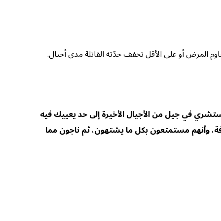
اوم المرض أو على الأقل تخفف حدّته القاتلة مدى أجيال.
يستشري في جيل من الأجيال الأخيرة إلى حد يعييك فيه
رافة، وأنهم مستمتعون بكل ما يشتهون، ثم ناجون مما