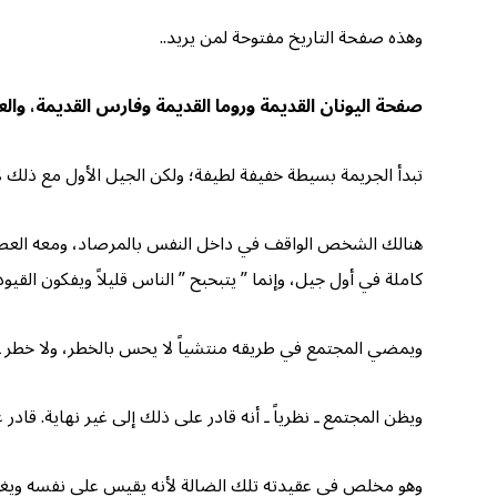
وهذه صفحة التاريخ مفتوحة لمن يريد..
صفحة اليونان القديمة وروما القديمة وفارس القديمة، و
تبدأ الجريمة بسيطة خفيفة لطيفة؛ ولكن الجيل الأول مع ذلك ل
هنالك الشخص الواقف في داخل النفس بالمرصاد، ومعه العصا ين
كاملة في أول جيل، وإنما ” يتبحبح ” الناس قليلاً ويفكون القيود
ويمضي المجتمع في طريقه منتشياً لا يحس بالخطر، ولا خطر ـ 
ويظن المجتمع ـ نظرياً ـ أنه قادر على ذلك إلى غير نهاية. قاد
وهو مخلص في عقيدته تلك الضالة لأنه يقيس على نفسه ويغفل