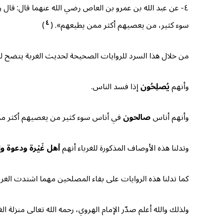
٤- عن عبد الله بن عمرو بن العاص رضي الله عنهما قال: قال 
٤
سوء كثير، من يعصيهم أكثر ممن يطيعهم». (
)
من خلال هذا السرد للروايات الصحيحة لحديث الغربة يتضح لن
وأنهم
يُصلِحُون
إذا فسد الناس.
وأنهم أناس
صالحون
في أناس سوء كثير من يعصيهم أكثر م
وتدلنا هذه الأوصاف المذكورة للغرباء أنهم
أهل غَيْرة ودعوة و
كما تدلنا هذه الروايات على بقاء المصلحين مهما اشتدت الغربة ول
ولذلك والله أعلم صدّر الإمام الهروي، رحمه الله تعالى منزلة الغربة بقوله تعالى: 