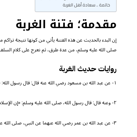
خاتمة .. سعادة أهل الغربة
مقدمة؛ فتنة الغربة
إن البدء بالحديث عن هذه الفتنة يأتي من كونها نتيجة تراكم م
صلى الله عليه وسلم، من عدة طرق، ثم نعرج على كلام السلف 
روايات حديث الغربة
١- عن عبد الله بن مسعود رضي الله عنه قال: قال رسول الله: «بدأ الإسلام غريباً، وسيعود غريباً كما بدأ، فطوبى للغرباء» قال: قيل: ومن الغرباء؟ قال: «النّزّاع من القبائل». (
٢- وعنه قال: قال رسول الله، صلى الله عليه وسلم: «إن الإسلام بدأ غريباً وسيعود غريباً كما بدأ غريباً؛ فطوبى للغرباء» قيل: ومن هم يا رسول الله؟ قال: «الذين يُصْلِحون إذا فسد الناس». (
٣- عن عبد الله بن عمر رضي الله عنهما عن النبي، صلى الله عليه وسلم، قال: «إن الإسلام بدأ غريباً، وسيعود غريباً كما بدأ، وهو يأرِزُ بين المسجدين كما تأرز الحية في جحرها». (