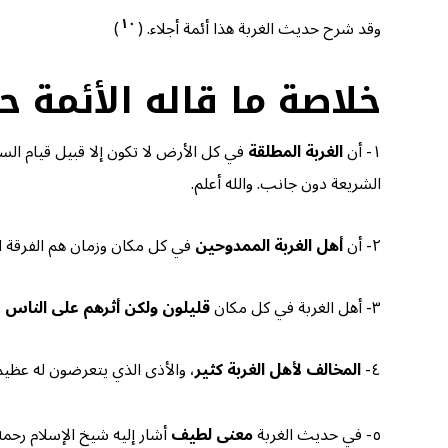
١٠
وقد شرح حديث الغربة هذا أئمة أجلاء. (
)
خلاصة ما قاله الأئمة 
١- أن
الغربة المطلقة
في كل الأرض لا تكون إلا قبيل قيام الس
الشريعة دون جانب. والله أعلم.
٢- أن
أهل الغربة الممدوحين
في كل مكان وزمان هم الفرقة الن
٣- أهل الغربة في كل مكان
قليلون
ولكن أثرهم على الناس 
٤-
المخالف لأهل الغربة كثير
، والأذى الذي يتعرضون له عظيم؛
٥- في حديث الغربة
معنى لطيف
أشار إليه شيخ الإسلام رحمه ا