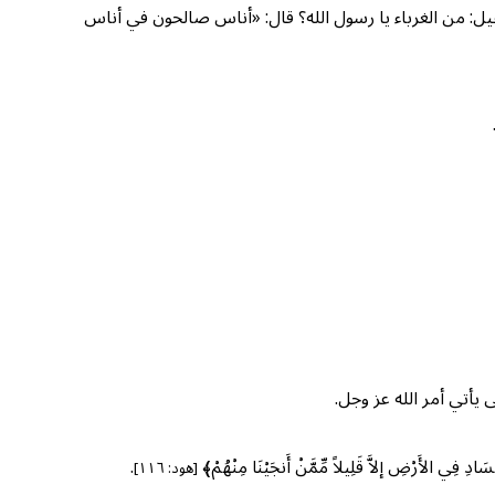
قيل: من الغرباء يا رسول الله؟ قال: «أناس صالحون في أناس
 يأتي أمر الله عز وجل.
ي الأَرْضِ إلاَّ قَلِيلاً مِّمَّنْ أَنجَيْنَا مِنْهُمْ﴾
.
[هود: ١١٦]