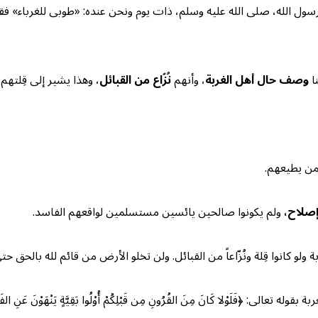
رسول الله، صلى الله عليه وسلم، ذات يوم ونحن عنده: «طوبى للغرباء» ف
ا
وصف حال أهل الغربة
، وأنهم
نُزّاع من القبائل
، وهذا يشير إلى قِلتهم.
من يطيعهم.
إصلاح،
ولم يكونوا صالحين يائسين مستسلمين لواقعهم الفاسد.
و كانوا قِلة ونُزّاعاً من القبائل. ولن تخلو الأرض من قائم لله بالحق حتى
﴿فَلَوْلا كَانَ مِنَ القُرُونِ مِن قَبْلِكُمْ أُوْلُوا بَقِيَّةٍ يَنْهَوْنَ عَنِ الفَسَادِ فِ