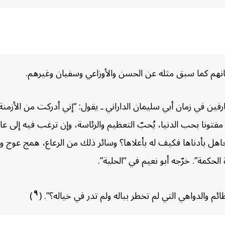
انهم كما سبق مثله عن الحسن والأوزاعي وسفيان وغيرهم.
فين في زمان أبي سليمان الداراني ـ يقول: “إني أدركت من الأزمنة ز
 مفتونا بحب الدنيا، يُحبّ التعظيم والرئاسة، وإن ترغب فيه إلى ع
جاهل بأدناها فكيف له بأعلاها؟ وسائر ذلك من الرعاع، همج عوج 
حكمة”. خرّجه أبو نعيم في “الحلية”.
٩
والدواهي التي لم تخطر بباله ولم تدر في خياله؟”. (
)