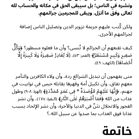
ونشره في الناس؛ بل سيبقى الحق في مكانه والحساب لله
تعالى وفق ما أنزل. ويبقى للمجرمين جرائمهم.
ولكن كُتب عليهم جريمة تزوير الدين وتضليل الناس إضافة
لجرائمهم الأخرى..
كيف تقنعهم أن الجرائم لا تُنسى؟ وأن ما فعلوه مسطور؟ ﴿وَكُلُّ
صَغِيرٍ وَكَبِيرٍ مُسْتَطَرٌ﴾
، (لَا يُغَادِرُ صَغِيرَةً وَلَا كَبِيرَةً إِلَّا
(القمر: ٥٣)
أَحْصَاهَا)
.
(الكهف: ٤٩)
متى يفهمون أن تبديل الشرائع ردة، وأن ولاء الكافرين والتآمر
معهم نفاق، وأن تكبيل أمة وقهرها يقابله حبس في توابيت في
جهنم، ﴿إِنَّهَا عَلَيْهِمْ مُؤْصَدَةٌ * فِي عَمَدٍ مُمَدَّدَةٍ﴾
وطول
(الهزة: ٨-٩)
عذاب من الله ﴿فَمَا أَصْبَرَهُمْ عَلَى النَّارِ﴾
.. وأن نشر
(البقرة: ١٧٥)
الفجور والانحلال نتَنٌ في الدنيا والآخرة، وأن نشر الإلحاد يسبب
عذابا فوق العذاب بما صدوا عن سبيل الله..؟
خاتمة