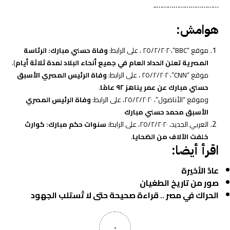
……………………………..
هوامش:
موقع “BBC”،٢٥/٢/٢٠٢٠ ، على الرابط:
وفاة حسني مبارك: الرئاسة
المصرية تعلن الحداد العام في جميع أنحاء البلاد لمدة ثلاثة أيام
).
موقع “CNN”،٢٥/٢/٢٠٢٠ ، على الرابط:
وفاة الرئيس المصري الأسبق
حسني مبارك عن عمر يناهز ٩٢ عامًا
.
وموقع “الأناضول”، ٢٥/٢/٢٠٢٠، على الرابط:
وفاة الرئيس المصري
الأسبق محمد حسني مبارك
العربي الجديد، ٢٥/٢/٢٠٢٠، على الرابط:
سنوات حكم مبارك: كوارث
خلفت الآلاف من الضحايا
.
اقرأ أيضا:
عادٌ الأخيرة
صور من تاريخ الطغيان
الحراك في مصر .. قراءة صحيحة حتى لا تُستلب الجهود
٠