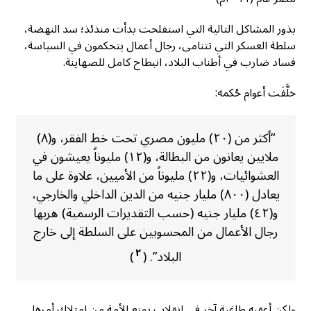
بذور المشاكل التالية التي استفلحت بدأت منذئذ؛ سد النهضة،
سلطة العسكر التي تتنامى، رجال أعمال يتحكمون في السياسة،
فساد ضارب في أطناب البلاد، انبطاح كامل للصهاينة.
خلَّفَت أعوام حُكمه:
“أكثر من (٢٠) مليون مصري تحت خط الفقر، و(٨)
ملايين يعانون من البطالة، و(١٢) مليوناً يعيشون في
العشوائيات، و(٢٢) مليوناً من الأميين، علاوة على ما
يعادل (٨٠٠) مليار جنيه من الدين الداخلي والخارجي،
و(٤٢) مليار جنيه (حسب التقديرات الرسمية) هربها
رجال الأعمال من المحسوبين على السلطة إلى خارج
٢
البلاد”. (
)
ولكن أعقبه طاغية آخر في انقلاب يمنع الأمة من امتلاك أمرها