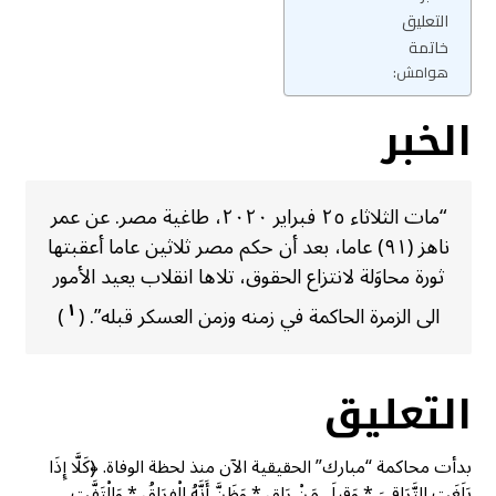
التعليق
خاتمة
هوامش:
الخبر
“مات الثلاثاء ٢٥ فبراير ٢٠٢٠، طاغية مصر. عن عمر
ناهز (٩١) عاما، بعد أن حكم مصر ثلاثين عاما أعقبتها
ثورة محاوَلة لانتزاع الحقوق، تلاها انقلاب يعيد الأمور
١
الى الزمرة الحاكمة في زمنه وزمن العسكر قبله”. (
)
التعليق
بدأت محاكمة “مبارك” الحقيقية الآن منذ لحظة الوفاة. ﴿كَلَّا إِذَا
بَلَغَتِ التَّرَاقِيَ * وَقِيلَ مَنْ رَاقٍ * وَظَنَّ أَنَّهُ الْفِرَاقُ * وَالْتَفَّتِ