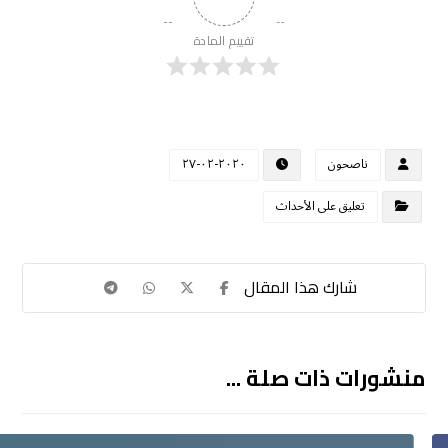
تقييم المادة
ناصحون
٢٠٢٠-٠٢-٢٧
تعليق على الأحداث
منشورات ذات صلة ...