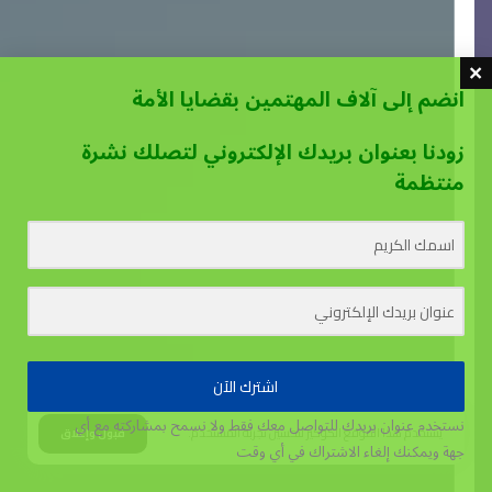
انضم إلى آلاف المهتمين بقضايا الأمة
زودنا بعنوان بريدك الإلكتروني لتصلك نشرة
منتظمة
اشترك الآن
نستخدم عنوان بريدك للتواصل معك فقط ولا نسمح بمشاركته مع أي
يستخدم هذا الموقع الكوكيز لتحسين تجربة المستخدم.
قبول وإغلاق
جهة
ويمكنك إلغاء الاشتراك في أي وقت