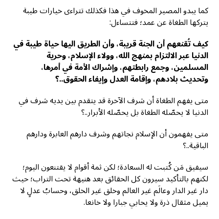
كما يبدو المصير المخوف في هذا فكذلك تتراءى خيارات طيبة
يتركها الطغاة عن عمد؛ فتتساءل:
كيف تُقنعهم أن الجنة قريبة، وأن الطريق اليها حياة طيبة في
الدنيا عبر الالتزام بمنهج الله، وولاء الإسلام، وحرية
المسلمين، وجمع رابطتهم، وإشراك الأمة في أمرها،
وتحديث بلادهم، وإقامة العدل وإيفاء الحقوق..؟
متى يفهم الطغاة أن شرف الآخرة قد يتقدم بين يديه شرف في
الدنيا لا يحصّله الطغاة بل يحصّله الأبرار..؟
متى يفهمون أن الإسلام نجاتهم وشرف دارهم العابرة ودارهم
الباقية..؟
سيفيق مَن كُتبت له السعادة؛ لكن ثمة أقوام لا يقتنعون اليوم؛
لكنهم بالتأكيد سيرون كل الحقائق بعد هنيهة تحت التراب؛ حيث
دار غير الدار وعالَم غير العالم وخلق غير الخلق، وحسابُ عدلٍ لا
يميل مثقال ذرة ولا يحابي جبارا ولا خانعا.