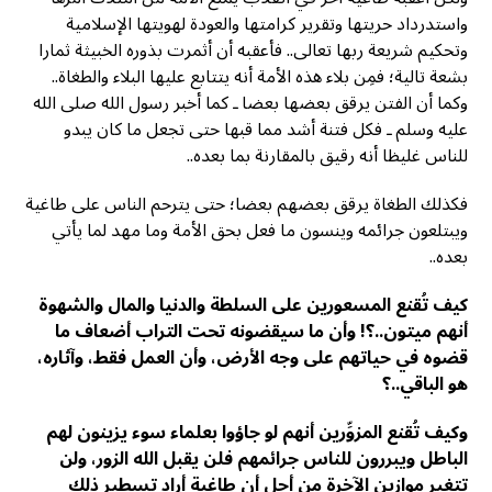
واستدرداد حريتها وتقرير كرامتها والعودة لهويتها الإسلامية
وتحكيم شريعة ربها تعالى.. فأعقبه أن أثمرت بذوره الخبيثة ثمارا
بشعة تالية؛ فمِن بلاء هذه الأمة أنه يتتابع عليها البلاء والطغاة..
وكما أن الفتن يرقق بعضها بعضا ـ كما أخبر رسول الله صلى الله
عليه وسلم ـ فكل فتنة أشد مما قبها حتى تجعل ما كان يبدو
للناس غليظا أنه رقيق بالمقارنة بما بعده..
فكذلك الطغاة يرقق بعضهم بعضا؛ حتى يترحم الناس على طاغية
ويبتلعون جرائمه وينسون ما فعل بحق الأمة وما مهد لما يأتي
بعده..
كيف تُقنع المسعورين على السلطة والدنيا والمال والشهوة
أنهم ميتون..؟! وأن ما سيقضونه تحت التراب أضعاف ما
قضوه في حياتهم على وجه الأرض، وأن العمل فقط، وآثاره،
هو الباقي..؟
وكيف تُقنع المزوِّرين أنهم لو جاؤوا بعلماء سوء يزينون لهم
الباطل ويبررون للناس جرائمهم فلن يقبل الله الزور، ولن
تتغير موازين الآخرة من أجل أن طاغية أراد تسطير ذلك