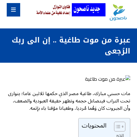
عبرة من موت طاغية .. إن الى ربك
الرُجعى
مات حسني مبارك، طاغية مصر الذي حكمها ثلاثين عاما؛ يتوارى
تحت التراب فيتضاءل حجمه وتظهر حقيقة العبودية والضعف،
وأن الجبروت كان وَهْما مُرديا، وطغيانا مؤقتا باء بإثمه.
المحتويات
الخبر