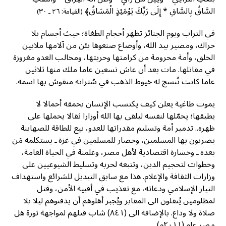
السَّاقُ بِالسَّاقِ * إِلَى رَبِّكَ يَوْمَئِذٍ الْمَسَاقُ﴾
(القيامة: ٢٦ ـ ٣٠)
في التراب ويوم الجنائز تظهر أحجام الطغاة؛ حيث أجسام بلا
حراك، ومصير بيد الله، وأوضاع صنعوها يئن من آلامها ملايين
الخلق، وأمة محرومة من كرامتها وحريتها، ومخالب العدو مغروزة
في مقاتلها. مات بعد أن عاش تسعين عاما ملك منها ثلاثين
عاما كانت تُنسج له خيوط الذهب في سُتراته منقوش بها اسمه.
يموت طاغية يعلن كيف يكتسب الإنسان بحمقه أحمالا لا
يطيقها؛ يحمّلها لنفسه ليلقى بها الله أوزارا ثقالا يحملها على
ظهره.. تدمير أمة وتسليم مقدراتها للعدو، بيع للطاقة للصهاينة
يضربون بها المسلمين، وحصار للمسلمين في غزة ـ يستكلمه مَن
بعده ـ وخسارة اقتصادية لأهل مصر، وعلمنة في الحياة العامة،
وخطوات لتحجيم الدين، وتتبعه لحربه وتسليط الشيوعيين على
وزارات الثقافة والإعلام. هذا مع سابق التبديل للشرائع واستهداف
التيار الإسلامي ودعاته، مع تعذيب في أقبية الأمن، وقتل
لمظلومين يُنقلون الى المقابر ويُجبر أهلوهم أن يدفنوهم ليلا بلا
صلاة ولا وداع. بالإضافة الى (٨٤١) شاب قتلهم لمواجهة ثورة هل
مصر عام (٢٠١١م)