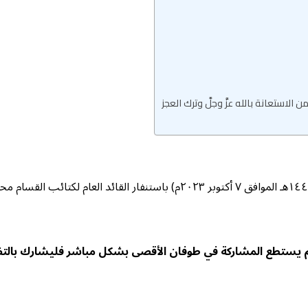
لاستعانة بالله عزَّ وجلَّ وترك العجز
تفاجأ العالم كله فجر يوم السبت الماضي (٢٢ من ربيع الأول ١٤٤٥هـ الموافق ٧ أ
من لم يستطع المشاركة في طوفان الأقصى بشكل مباشر فليشارك بال