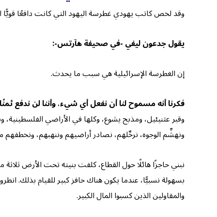
وقد لخص كاتب يهودي غطرسة اليهود التي كانت دافعًا قويًّا ل
يقول جدعون ليفي -في صحيفة هآرتس-:
إن الغطرسة الإسرائيلية هي سبب ما يحدث.
فكرنا أنه مسموح لنا أن نفعل أي شيء
،
وأننا لن ندفع ثمنً
ونهشِّم الوجوه، نرحِّلهم، نصادر أراضيهم وننهبهم، ونخطفهم 
نبني حاجزًا هائلًا حول القطاع، كلفت بنيته تحت الأرض ثلاثة 
بسهولة نسبيًّا، عندما يكون هناك حافز كبير للقيام بذلك. انظر
والمقاولين الذين كسبوا المال الكبير.