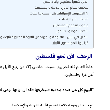
الذين كفروا بعضهم أولياء بعض
موقف حكام الدول العربية والإسلامية
إن الغطرسة الإسرائيلية هي سبب ما يحدث
قدر كبير من الإنصاف
ونقول لعموم المسلمين
الأخذ بالقوة ونبذ العجز
التفنن في سبل المقاومة والجهاد من القوة المطلوبة شرعًا، ومن ا
فيا أيها المجاهدون الأبرار
الزحف الآن نحو فلسطين
أهل غزة وفلسطين:
“اليوم كل من عنده بندقية فليخرجها فقد آن أوانها، و
ثم يستنفر ويوجه كلامه لعموم الأمة العربية والإسلامية: