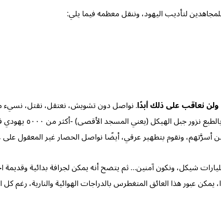
لمجاهدين لتأديب اليهود، وننقل معظمه فيما يلي:
ا ولن نعاقب على ذلك أبدًا
. نواصل دون تشويش، نعتقل، نقتل، نسيء مع
وقبر عثنيئيل، ومذبح يشوع
من أسرَّتهم، ونقوم بتطهير عرقي، أيضًا نواصل الحصار غير المعقول على
مليارات شيكل، ونكون آمنين… ثم يتضح أنه يمكن لجرافة بدائية وقديمة اختر
وا، يمكن عبور هذا العائق المتغطرس بالدراجات الهوائية والنارية، رغم ك