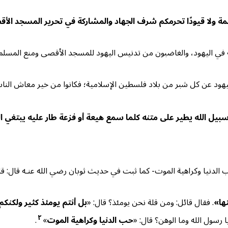
نظمة ولا قيودًا تحرمكم شرف الجهاد والمشاركة في تحرير المسجد الأ
ية في اليهود، والغاضبون من تدنيس اليهود للمسجد الأقصى ومنع المسلم
يهود عن كل شبر من بلاد فلسطين الإسلامية؛ فكانوا من خير معاش الناس ل
الله يطير على متنه كلما سمع هيعة أو فزعة طار عليه يبتغي ال
الدنيا وكراهية الموت- كما ثبت في حديث ثوبان رضي الله عنـه قال: قال ا
ها»
. فقال قائل: ومن قلة نحن يومئذ؟ قال: «
بل أنتم يومئذ كثير ولكنك
٢
ا رسول الله وما الوهن؟ قال: «
حب الدنيا وكراهية الموت
»
.