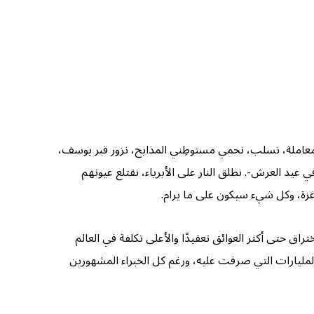
املة، نسلب، نحمي مستوطِني المذابح، نزور قبر يوسف،
، وكلها في الأراضي الفلسطينية، وبالطبع نزور جبل الهيكل (يعني المسجد الأقصى) -أكثر من ٥٠٠٠ يهودي في عيد العرش-. نطلق النار على الأبرياء، نقتلع عيونهم
 غزة، وكل شيء سيكون على ما يرام.
اق حتى أكثر العوائق تعقيدًا والأعلى تكلفة في العالم
ل المليارات التي صرفت عليه، ورغم كل الخبراء المشهورين