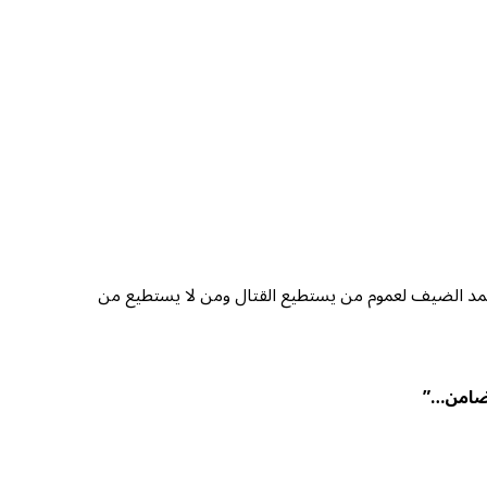
كتوبر ٢٠٢٣م) باستنفار القائد العام لكتائب القسام محمد الضيف لعموم من يستطيع القتال ومن لا يستطيع من
تضامن…”