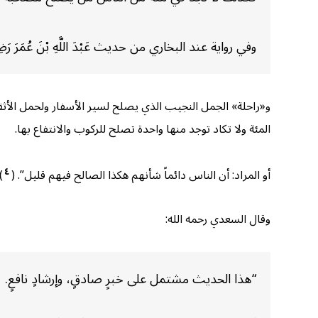
وفي رواية عند البخاري من حديث عَبْدَ اللَّهِ بْنَ عُمَرَ رَضِيَ اللَّهُ 
و«راحلة» الجمل النجيب الذي يصلح لسير الأسفار ولحمل الأثقال
المئة ولا تكاد توجد منها واحدة تصلح للركوب والانتفاع بها.
٤
أو المراد: أن الناس دائماً شأنهم هكذا الصالح فيهم قليل”. (
)
وقال السعدي رحمه الله:
“هذا الحديث مشتمل على خبرٍ صادقٍ، وإرشادٍ نافعٍ.