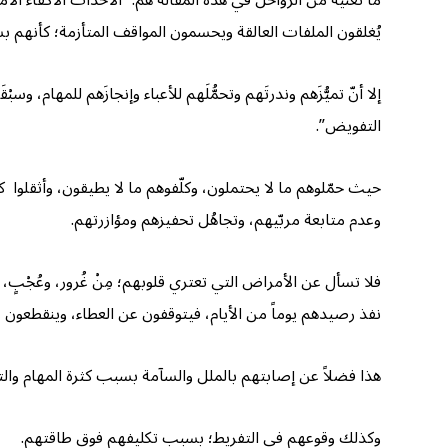
يُغلقون الملفات العالقة ويحسمون المواقف المتأزمة؛ كأنهم ب
إلا أنّ تميُّزَهم وندرتَهم وتحمُّلَهم للأعباء وإنجازَهم للمهام،
التفويض”.
حيث حمّلوهم ما لا يحتملون، وكلّفوهم ما لا يطيقون، وأثقلوا ك
وعدم متابعة مربّيهم، وتجاهُل تحفيزهم ومؤازرتهم.
فلا تسأل عن الأمراض التي تعتري قلوبهم؛ مِنْ غُرور، وعُجْبٍ، و
نفذ رصيدهم يوماً من الأيام، فيتوقفون عن العطاء، وينقطعون ع
هذا فضلاً عن إصابتهم بالملل والسآمة بسبب كثرة المهام والتكا
وكذلك وقوعهم في التفريط؛ بسبب تكليفهم فوق طاقتهم.