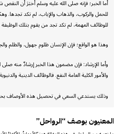
أما الخبر؛ فإنه صلى الله عليه وسلم أخبَرَ أن النقص ش
للحمل والركوب، والذهاب والإياب، لم تكد تجدها. وهكذا
للوظائف المهمة، لم تكد تجد من يقوم بتلك الوظيفة قيا
وهذا هو الواقع؛ فإن الإنسان ظلوم جهول، والظلم وا
وأما الإرشاد: فإن مضمون هذا الخبر إرشادٌ منه صلى ا
والأمور الكلية العامة النفع. فالوظائف الدينية والدنيوية
وذلك يستدعي السعي في تحصيل هذه الأوصاف بحسب الاستطاعة. ق
المعنيون بوصف “الرواحل”
ما نعنيه من الرواحل في هذه المقالة هم: “الأحداثُ الأكفاءُ الأ