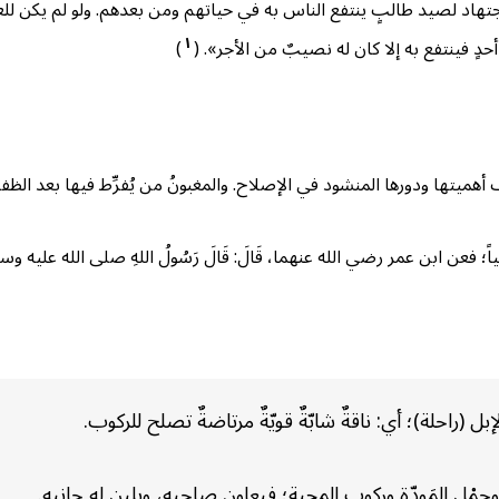
جتهاد لصيد طالبٍ ينتفع الناس به في حياتهم ومن بعدهم. ولو لم يكن للعال
١
ٍ فينتفع به إلا كان له نصيبٌ من الأجر». (
)
أهميتها ودورها المنشود في الإصلاح. والمغبونُ من يُفرِّط فيها بعد الظفر
ن ابن عمر رضي الله عنهما، قَالَ: قَالَ رَسُولُ اللهِ صلى الله عليه وسلم:
 (راحلة)؛ أي: ناقةٌ شابّةٌ قويّةٌ مرتاضةٌ تصلح للركوب.
ل المَودّة وركوب المحبة؛ فيعاون صاحبه، ويلين له جانبه.