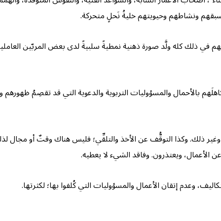
سبقهم ونشاطهم وحيويتهم خليةُ نَحلٍ متحركة.
 وسبْقَهم في ذلك كله ولَّد صورة ذهنية نمطيةً سلبيةً لدى بعض المربّين العا
اهلَهم بالأحمال والمسؤوليات التربوية والدعوية التي قد تقصِمُ ظهورهم و
غير ذلك. وكذا التوقُّف عن الأخذ والتلقِّي؛ فليس هناك وقتٌ أو مجال لذلك.
ن الأعمال، ويعتذرون. وفاقد الشيء لا يعطيه.
ليف، وعدم إتقان الأعمال والمسؤوليات التي كُلفوا بها؛ لكثرتها.