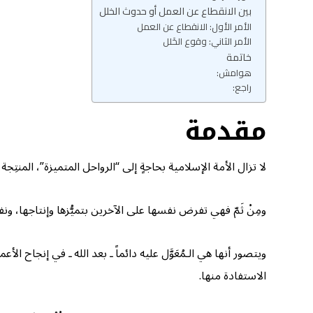
بين الانقطاع عن العمل أو حدوث الخلل
الأمر الأول: الانقطاع عن العمل
الأمر الثاني: وقوع الخَلل
خاتمة
هوامش:
راجع:
مقدمة
لا تزال الأمة الإسلامية بحاجةٍ إلى “الرواحل المتميزة”، المنتِجة
ومِنْ ثَمّ فهي تفرض نفسها على الآخرين بتميُّزها وإنتاجها، ونفا
ويتصور أنها هي الـمُعَوَّل عليه دائماً ـ بعد الله ـ في إنجاح 
الاستفادة منها.