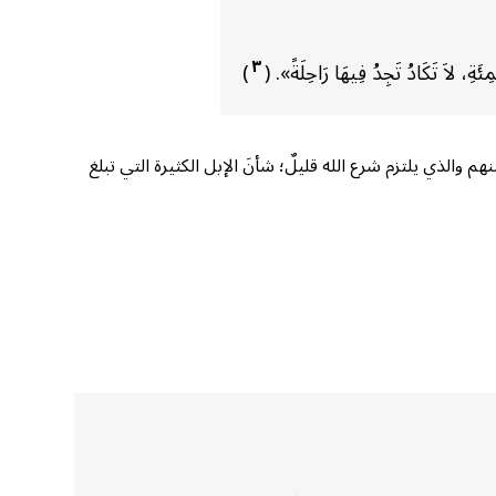
٣
، لاَ تَكَادُ تَجِدُ فِيهَا رَاحِلَةً». (
)
الذي يلتزم شرع الله قليلٌ؛ شأنَ الإبل الكثيرة التي تبلغ