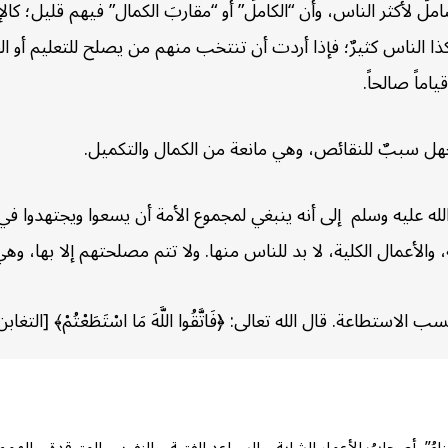
املٌ لأكثر الناس، وأن “الكاملَ” أو “مقاربَ الكمال” فيهم قليل؛ كا
 الناس كثيرٌ؛ فإذا أردت أن تنتخب منهم من يصلح للتعليم أو الفتوى 
ماً صالحاً.
لجهل سببٌ للنقائص، وهي مانعة من الكمال والتكميل.
لله عليه وسلم إلى أنه ينبغي لمجموع الأمة أن يسعوا ويجتهدوا في
، والأعمال الكلية، لا بد للناس منها. ولا تتم مصلحتهم إلا بها، وهي لا
ال الله تعالى: ﴿فَاتَّقُوا اللَّهَ مَا اسْتَطَعْتُمْ﴾ [التغابن: ١٦]”.
مناءُ”، أصحابُ الأعمار الشابة، والسواعد الفتية، والنفوس المتوقدة، والهمم