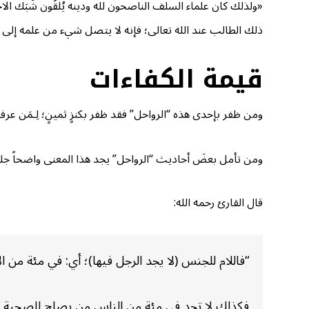
«ولذلك كان علماء السلف الناصحون لله ودينه يُلْقُون شَبَك الا
ذلك الطالب عند الله تعالى؛ فإنه لا يتصل شيء من علمه إلى أحد
قيمة الكفاءات
ومن ظفر بإحدى هذه “الرواحل” فقد ظفر بكنزٍ ثمينٍ؛ لِـمَن عرف 
ومن تأمل بعضَ أحاديث “الرواحل” يجد هذا المعنى واضحاً جلياً؛ فع
قال القارئ رحمه الله:
“فاللام للجنس (لا يجد الرجل فيها)؛ أي: في مئة من الإبل
فكذلك لا تجد في مئة من الناس من يصلح للصحبة وحمْ