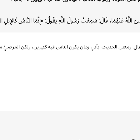
عَنْهُمَا، قَالَ: سَمِعْتُ رَسُولَ اللَّهِ يَقُولُ: «إِنَّمَا النَّاسُ كَالإِبِلِ المِئَةِ
. ومعنى الحديث: يأتي زمان يكون الناس فيه كثيرين، ولكن المرضيَّ منهم و