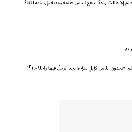
م إلا طالبٌ واحدٌ ينتفع الناس بعلمه وهديه وإرشاده لكفاهُ
 بها.
٢
 «تجدون النّاس كإبلٍ مئةٍ لا يجد الرجلُ فيها راحلة». (
)