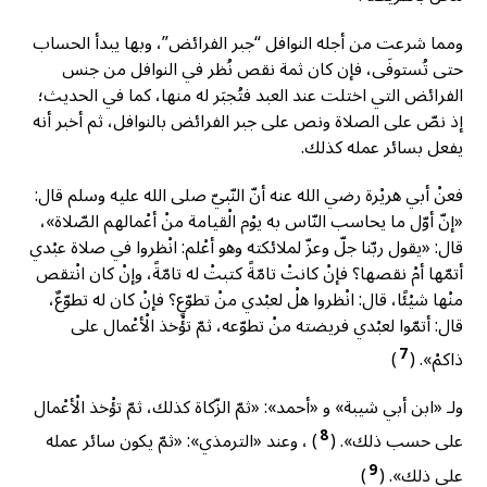
ومما شرعت من أجله النوافل “جبر الفرائض”، وبها يبدأ الحساب
حتى تُستوفَى، فإن كان ثمة نقص نُظر في النوافل من جنس
الفرائض التي اختلت عند العبد فتُجبَر له منها، كما في الحديث؛
إذ نصّ على الصلاة ونص على جبر الفرائض بالنوافل، ثم أخبر أنه
يفعل بسائر عمله كذلك.
فعنْ أبي هريْرة رضي الله عنه أنّ النّبيّ صلى الله عليه وسلم قال:
«إنّ أوّل ما يحاسب النّاس به يوْم الْقيامة منْ أعْمالهم الصّلاة»،
قال: «يقول ربّنا جلّ وعزّ لملائكته وهو أعْلم: انْظروا في صلاة عبْدي
أتمّها أمْ نقصها؟ فإنْ كانتْ تامّةً كتبتْ له تامّةً، وإنْ كان انْتقص
منْها شيْئًا، قال: انْظروا هلْ لعبْدي منْ تطوّعٍ؟ فإنْ كان له تطوّعٌ،
قال: أتمّوا لعبْدي فريضته منْ تطوّعه، ثمّ تؤْخذ الْأعْمال على
7
ذاكمْ». (
)
ولـ «ابن أبي شيبة» و «أحمد»: «ثمّ الزّكاة كذلك، ثمّ تؤْخذ الْأعْمال
8
على حسب ذلك». (
) ، وعند «الترمذي»: «ثمّ يكون سائر عمله
9
على ذلك». (
)