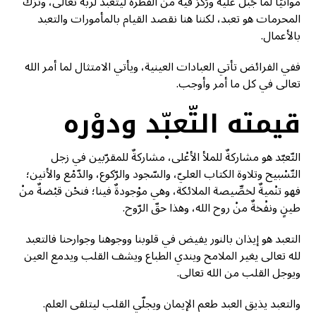
مواتيًا لما جُبل عليه ورُكز فيه من الفطرة ليتعبد لربه تعالى، وترْك
المحرمات هو تعبد، لكننا هنا نقصد القيام بالمأمورات والتعبد
بالأعمال.
ففي الفرائض تأتي العبادات العينية، ويأتي الامتثال لما أمر الله
تعالى في كل ما أمر وأوجب.
قيمته التّعبّد ودوْره
التّعبّد هو مشاركةٌ للملأ الأعْلى، مشاركةٌ للمقرّبين في زجل
التّسْبيح وتلاوة الكتاب العليّ، والسّجود والرّكوع، والدّمْع والأنين؛
فهو تنْميةٌ لخصِّيصة الملائكة، وهي موْجودةٌ فينا؛ فنحْن قبْضةٌ منْ
طينٍ ونفْخةٌ منْ روح الله، وهذا حقّ الرّوح.
التعبد هو إيذان بالنور يفيض في قلوبنا ووجوهنا وجوارحنا فالتعبد
لله تعالى يغير الملامح ويندي الطباع ويشف القلب ويدمع العين
ويوجل القلب من الله تعالى.
والتعبد يذيق العبد طعم الإيمان ويجلّي القلب ليتلقى العلم.