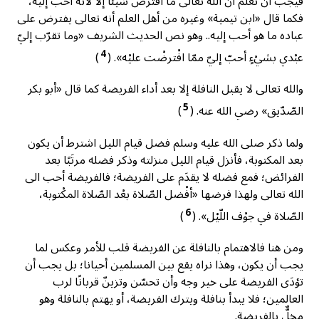
فيجب أن تعلم أن الله تعالى ما افترض شيئًا إلا لأنه أحب إليه،
فكما قال «ابن تيمية» وغيره من أهل العلم أنه تعالى يفترض على
عباده ما هو أحب إليه.. وهو نص الحديث الشريف «وما تقرّب إليّ
4
عبْدي بشيْءٍ أحبّ إليّ ممّا افْترضْت عليْه». (
)
والله تعالى لا يقبل النافلة إلا بعد أداء الفريضة كما قال «أبو بكر
5
الصّدّيق» رضي الله عنه. (
)
ولما ذكر صلى الله عليه وسلم فضل قيام الليل اشترط أن يكون
بعد المكتوبة، فأنزل قيام الليل منزلته وذكر فضله مرتَبًا بعد
الفرائض؛ فمع فضله لا يقدَم على الفريضة؛ فالفريضة أحب الى
الله تعالى ولهذا فرضها «أفْضل الصّلاة بعْد الصّلاة المكْتوبة،
6
الصّلاة في جوْف اللّيْل». (
)
ومن هنا فالاهتمام بالنافلة عن الفريضة قلب للأمر وعكس لما
يجب أن يكون، وهذا نراه يقع بين المسلمين أحيانا؛ بل يجب أن
تؤدَى الفريضة على خير وجه وأن تحسّن وتزينّ قربانًا لرب
العالمين؛ فلا يبدأ بنافلة ويترك الفريضة، أو يهتم بالنافلة وهو
مخلٌّ بالفريضة.