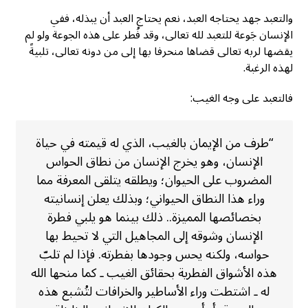
والتعبد جهد يحتاجه العبد، نعم يحتاج العبد أن يبذله، ففي
الإنسان جَوعة للتعبد لله تعالى، وقد فُطر على هذه الجوعة ولو لم
يقضها لربه تعالى قضاها منحرفا بها إلى من دونه تعالى، تلبيةً
لهذه الرغبة.
فالتعبد على وجه الغيب:
“طرف من الإيمان بالغيب، الذي له قيمته في حياة
الإنسان، وهو يخرج الإنسان من نطاق الحواس
المضروب على الحيوان؛ ويطلقه يتلقى المعرفة مما
وراء هذا النطاق الحيواني؛ وبذلك يعلن إنسانيته
بخصائصها المميزة.. ذلك بينما هو يلبي فطرة
الإنسان وشوقه إلى المجاهيل التي لا تحيط بها
حواسه، ولكنه يحس وجودها بفطرته. فإذا لم تلبّ
هذه الأشواق الفطرية بحقائق الغيب ـ كما منحها الله
له ـ اشتطت وراء الأساطير والخرافات لتُشبع هذه