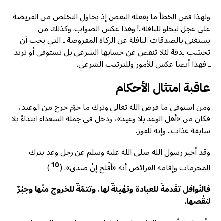
ولهذا فمن الخطأ ما يفعله البعض إذ يحاول التخلص من الفريضة
على عجل ليخلو للنافلة..! وهذا عكس الصواب. وكذلك من
يستغني بالصدقات النافلة عن الزكاة المفروضة ـ التي يجب أن
تحسَب بدقة لئلا تنقص عن حسابها الشرعي بل تستوفى أو تزيد
ـ فهذا أيضا عكس للأمور وللترتيب الشرعي.
عاقبة امتثال الأحكام
ومن استوفى ما فرض الله تعالى وترك ما حرّم خرج من الوعيد،
فكان من «أهل الوعد بلا وعيد»، ودخل في جملة السعداء ابتداءً بلا
سابقة عذاب.. وإنه لَلفوز.
وقد أخبر رسول الله صلى الله عليه وسلم عن رجل وعد بترك
10
المحرمات وإقامة الفرائض أنه «أفْلح إنْ صدق». (
)
فالنّوافل تقْدمةٌ للعبادة وتهْيئةٌ لها، وتتمّةٌ للخروج منْها وجبْرٌ
لنقْصها.