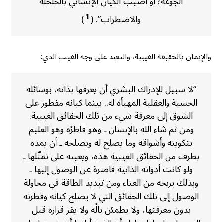
الجوعة؛ أو أصيب الكيان الإنساني بالخلخلة
1
والاضطراب”. (
)
والإيمان بالحقيقة الغيبية، والتعبد على وجه الغيب الذي:
“لا سبيل للإدراك البشري أن يعرفها بذاته، بوسائله
الحسية والعقلية المهيأة له.. بينما كيانه مفطور على
الشوق إلى معرفة شيء من تلك الحقائق الغيبية.
ومن ثم شاء الله بالإنسان ـ وهو فاطرُه وهو العليم
بتكوينه وأشواقه وما يصلح له ويصلحه ـ أن يمده
بطرف من الحقائق الغيبية هذه، ويعينه على تمثّلها ـ
ولو كانت أدواته الذاتية قاصرة عن الوصول إليها ـ
وبذلك يريحه من العناء ومن تبديد الطاقة في محاولة
الوصول إلى تلك الحقائق التي لا يصلح كيانه وفطرته
بدون معرفتها، ولا يطمئن بالُه ولا يقر قراره قبل