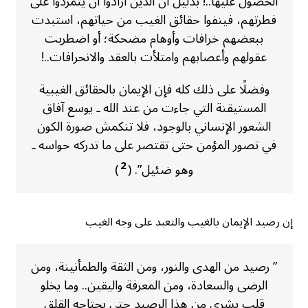
الحصول عليها..! بدليل أن الذين أرادوا أن يتمردوا على
فطرتهم، فينفوا حقائق الغيب من حياتهم، استبدت
ببعضهم خرافات وأوهام مضحكة؛ أو اضطربت
عقولهم وأعصابهم وامتلأت بالعقد والانحرافات..!
وفضلًا على ذلك كله فإن الإيمان بالحقائق الغيبية
المستيقنة التي جاءت من عند الله ـ يوسع آفاق
الشعور الإنساني بالوجود، فلا تنكمش صورة الكون
في تصور المؤمن حتى تقتصر على ما تدركه حواسه ـ
2
وهو ضئيل”. (
)
إن رصيد الإيمان بالغيب والتعبد على وجه الغيب
” رصيد من الهدى والنور، ومن الثقة والطمأنينة، ومن
الرضى والسعادة، ومن المعرفة واليقين.. وما يخلو
قلب بشري من هذا الرصيد حتى يجتاحه القلق