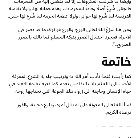
وأيضا ما شُرعت المكروهات إلا لما تفضي إليه من المحرمات،
فالحِمَى شُرِعَ أصلًا وقايةً للمحرمات، وهذه حماية لها. ولولا نفاسة
الفريضة لما شُرِعَ لها جوابر، ولولا عظمة الحرمة لما شُرِعَ لها حِمَى.
ومن هنا شَرَعَ الله تعالى الورع؛ والورع هو ترك ما قد يضر في
الآخرة، فمجرد احتمال الضرر يتركه المسلم فما بالك بالضرر
الصريح..؟.
خاتمة
كما رأيت؛ فثمة تأدب أمر الله به وترتيب جاء به الشرع، لمعرفة
الأحب الى الله ثم باب التفاضل بعده. كما تعرف قيمة التعبد في
حياة الإنسان وحاجته الى إرواء تلك الجوعة التي تحتاجها روحه.
نسأ الله تعالى المعونة على امتثال أمره، وبلوغ محبته، والفوز
برضاه الكريم.
………………………….