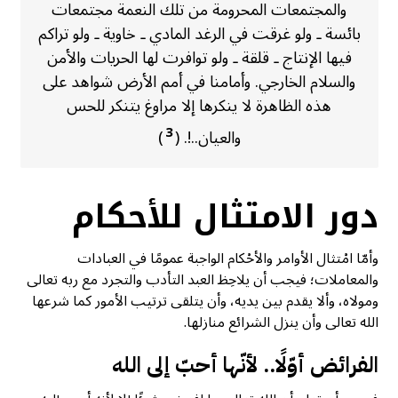
والمجتمعات المحرومة من تلك النعمة مجتمعات
بائسة ـ ولو غرقت في الرغد المادي ـ خاوية ـ ولو تراكم
فيها الإنتاج ـ قلقة ـ ولو توافرت لها الحريات والأمن
والسلام الخارجي. وأمامنا في أمم الأرض شواهد على
هذه الظاهرة لا ينكرها إلا مراوغ يتنكر للحس
3
والعيان..!. (
)
دور الامتثال للأحكام
وأمّا امْتثال الأوامر والأحْكام الواجبة عمومًا في العبادات
والمعاملات؛ فيجب أن يلاحِظ العبد التأدب والتجرد مع ربه تعالى
ومولاه، وألا يقدم بين يديه، وأن يتلقى ترتيب الأمور كما شرعها
الله تعالى وأن ينزل الشرائع منازلها.
الفرائض أوّلًا.. لأنّها أحبّ إلى الله