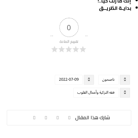
إنك ما زلت حيا..!
بدايـة الطّريــق
0
تقييم المادة
ناصحون
2022-07-09
فقه التزكية وأعمال القلوب