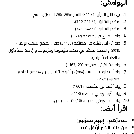
الهوامش:
في ظلال القرْآن (1/ 341) [البقرة:285-286]، بتصرّفٍ يسيرٍ.
المصْدر السّابق (1/ 341-342).
المصْدر السّابق (1/ 342-343).
رواه البخاريّ في صحيحه (6502).
رواه ابْن أبي شيْبة في مصنّفه (34433) وفي الجامع لشعب الإيمان
(3015) والحديثٌ متكلّمٌ في صحّته موْقوفًا ومرْفوعًا، وإنْ صحّ فقدْ تأوّل
له العلماء تاْويلاتٍ.
رواه مسْلمٌ في صحيحه 203 (1163).
رواه أبو داود في سننه (864) ، وأوْرده الألْبانيّ في «صحيح الجامع
الصّغير» (2571) .
رواه أحْمدٌ في مسْنده (16614).
رواه التّرْمذيّ في جامعه (413).
رواه البخاريّ في صحيحه (46) كتاب الإيمان.
اقرأ أيضا:
لله درّهم .. إنهم مقرَّبون
من ذاق الخير أوْغلَ فيه