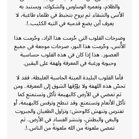
والظلام، وتعمره الوساوس والشكوك، ويستبد به
الأسى والشقاء. ثم يروح بتخبط في ظلماء طاغية، لا
يعرف أين يضع قدميه في التيه الكئيب..!.
وصرخات القلوب التي حُرمت هذا الزاد، وحُرمت هذا
الأُنس، وحُرمت هذا النور، صرخات موجعة في جميع
العصور.. هذا إذا كان في هذه القلوب حساسية
وحيوية ورغبة في المعرفة ولهفة على اليقين.
فأما القلوب البليدة الميتة الجاسية الغليظة، فقد لا
تحسّ هذه اللهفة ولا يؤرّقها الشوق إلى المعرفة.. ومن
ثم تمضي في الأرض كالبهيمة تأكل وتستمتع كما
تأكل الأنعام وتستمتع. وقد تنطح وترفس كالبهيمة، أو
تفترس وتنهش كالوحش؛ وتزاول الطغيان والجبروت
والبغي والبطش، وتنشر الفساد في الأرض.. ثم
تمضي ملعونةً من الله ملعونةً من الناس..!.