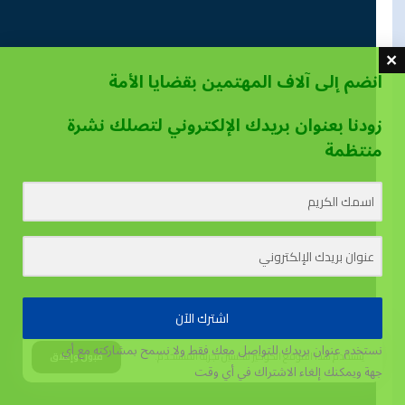
انضم إلى آلاف المهتمين بقضايا الأمة
زودنا بعنوان بريدك الإلكتروني لتصلك نشرة
منتظمة
اشترك الآن
نستخدم عنوان بريدك للتواصل معك فقط ولا نسمح بمشاركته مع أي
يستخدم هذا الموقع الكوكيز لتحسين تجربة المستخدم.
قبول وإغلاق
جهة
ويمكنك إلغاء الاشتراك في أي وقت