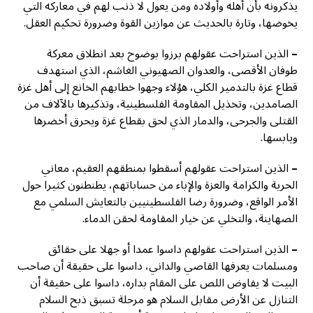
يذكرونه بأن أهله وأولاده ومن يعول لا ذنب لهم في معاركه التي
يخوضها، وتارة بالحديث عن موازين القوة وضرورة تحكيم العقل.
–
الذين استراحت عقولهم برزوا بوضوح بعد انطلاق معركة
طوفان الأقصى، والعدوان الصهيوني الغاشم، الذي استهدف
قطاع غزة بالتدمير الكلي، هؤلاء وجهوا خطابهم الخانع إلى أهل غزة
الصامدين، وتخذيل المقاومة الفلسطينية، وتذكيرها بالآلاف من
القتلى والجرحى، والدمار الذي لحق بقطاع غزة ويحرق أخضرها
ويابسها.
–
الذين استراحت عقولهم أسقطوا بمنطقهم العقيم، معاني
الحرية والكرامة والعزة والإباء من حساباتهم، يطنطنون كثيرا حول
الأمر الواقع، وضرورة رضا الفلسطينيين بالتعايش السلمي مع
الصهاينة، والتخلي عن خيار المقاومة لحقن الدماء.
–
الذين استراحت عقولهم داسوا عمدا أو جهلا على حقائق
ومسلمات يعرفها القاصي والداني، داسوا على حقيقة أن صاحب
البيت لا يفاوض اللص على المقام بداره، داسوا على حقيقة أن
التنازل عن الأرض مقابل السلام هو مرحلة تسبق ذبح السلام