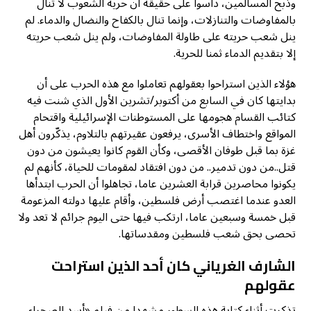
وذبح المسالمين، داسوا على حقيقة أن حرية الشعوب لا تنال
بالمفاوضات والتنازلات، وإنما تنال بالكفاح والنضال والدماء. لم
ينل شعب حريته على طاولة المفاوضات، ولم ينل شعب حريته
إلا بتقديم الدماء ثمنا للحرية.
هؤلاء الذين استراحوا بعقولهم تعاملوا مع هذه الحرب على أن
بدايتها كان في السابع من أكتوبر/تشرين الأول الذي شنت فيه
كتائب القسام هجومها على المستوطنات الإسرائيلية واقتحام
المواقع واختطاف الأسرى، يرفعون عقيرتهم بالتلاوم، يذكّرون أهل
غزة بما قبل طوفان الأقصى، وكأن القوم كانوا يعيشون من دون
قتل..من دون تدمير.. من دون افتقاد لمقومات للحياة، كأنهم لم
يكونوا محاصرين قرابة العشرين عاما، تجاهلوا أن الحرب ابتدأها
العدو عندما اغتصب أرض فلسطين، وأقام عليها دولته المزعومة
قبل خمسة وسبعين عاما، ارتكب فيها حتى اليوم جرائم لا تعد ولا
تحصى بحق شعب فلسطين ومقدساتها.
الشارف الغرياني كان أحد الذين استراحت
عقولهم
تذكرت أثناء كتابة هذه السطور مشهدا من فيلم «أسد الصحراء