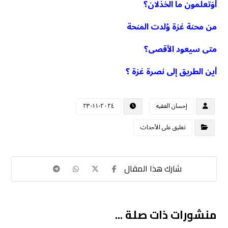
أَوَتعلمون ما الخذلان؟
من محنة غزة وُلدت المنحة
متى سيعود الأقصى؟
أين الطريق إلى نصرة غزة ؟
إحسان الفقيه
٢٠٢٤-١١-٢٣
تعليق على الأحداث
منشورات ذات صلة ...