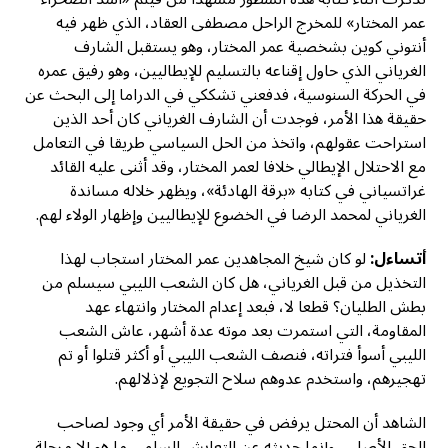
عمر المختار» للمخرج الراحل مصطفى العقاد، الذي ظهر فيه
أنتوني كوين بشخصية عمر المختار، وهو يستقبل الشارف
الغرياني الذي حاول إقناعه بالتسليم للإيطاليين، وهو رفيق عمره
في الحركة السنوسية، فدفعني تشككي في الدراما إلى البحث عن
حقيقة هذا الأمر، فوجدت أن الشارف الغرياني كان أحد الذين
استراحت عقولهم، واتخذ من الحل السياسي طريقا في التعامل
مع الاحتلال الإيطالي خلافا لعمر المختار، وقد أثنى عليه القائد
غراتسياني في كتابه «برقة الهادئة»، ويظهر خلاله مساندة
الغرياني لمحمد الرضا في الخضوع للإيطاليين وإظهار الولاء لهم.
أتساءل:
لو كان شيخ المجاهدين عمر المختار استجاب لهذا
التخذيل من قبل الغرياني، هل كان الشعب الليبي سيسلم من
بطش الطليان؟ قطعا لا، فبعد إعدام المختار وانتهاء عهد
المقاومة، التي استمرت بعد موته عدة أشهر، عاش الشعب
الليبي أسوأ فتراته، فنصف الشعب الليبي أو أكثر قتلوا أو تم
تهجيرهم، واستخدم عدوهم سلاح التجويع لإذلالهم.
الشاهد أن المحتل يرفض في حقيقة الأمر أي وجود لصاحب
الحق الأصلي، وإنما حديثه عن التعايش السلمي ما هو إلا مرحلة