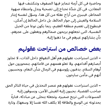
وحاضرة في كل أزمة تتمايز فيها الصفوف وتتكشف فيها
المعادن، في كل شدّة تحتاج إلى تضحية وبذل وامتطاء صهوة
المخاطر، فينبري من أراح عقله من كل هذا، وسوّل لنفسه إيثار
السلامة والعيش إلى جوار الحائط، بل داخل الحائط إن أمكن،
فيتطوع إلى تعميم منطقه العقيم، ربما يكون نوعا من الحيل
النفسية، التي تجعلهم يريحون ضمائرهم ويغطون على عجزهم،
بأن يشاركهم غيرهم في ما ذهبوا إليه.
بعض خصائص من
استراحت عقولهم
–
الذين استراحت عقولهم هم أهل التقوقع داخل الذات، لا تجاوز
أبصارهم أقدامهم، ولا تعلو هممهم عن قاماتهم، يتمحورون حول
أوهام السلام، يدفنون رؤوسهم في الرمال شأن النعام، ويحسبون
أنهم في مأمن سارحون.
–
الذين استراحت عقولهم هم عنصر التخذيل في حياة الثائر الحق
صاحب القضية، يحببون إليه العيش الآمن، ويسوقون إليه
المسوغات التي تريح ضميره، وتجعله يتخلى عن مبادئه، فتارةً
يحدثونه عن الوسع والطاقة (لا يكلف الله نفسا إلا وسعها)، وتارة