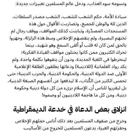
وتسومه سوء العذاب، ودخل عالم المسلمين تعبيرات جديدة:
سيادة الأمة، حكم الشعب للشعب، الشعب مصدر السلطات،
الدين لله والوطن للجميع، وتضاربت الأقوال حول هذه
المستجدات المصدّرة، وتباينت كذلك المواقف، ووقف رجال لم
تخنهم البصيرة، ولم ينقصهم الإخلاص وسط هذه الزلزلة، وجهروا
بالحق لمن كان له قلب أو ألقى السمع وهو شهيد، بينما
تحرك الكثيرون ممن كانوا يحتلون مواقف القيادة الفكرية؛
لينخرطوا في اللعبة الجديدة، ودون أن يتفوهوا بكلمة واحدة. ولم
يكد رواد العلمانية (اللادينية) ودعاتها يطلقون الطلقة الإعلامية
الأولى ضد الدولة الدينية، والحكومة الدينية، والحرب الدينية؛ حتى
تحمس الكثير من الكُتاب، لا ليدفعوا عن أنفسهم الصبغة الدينية،
بل ليقرروا للناس أن. الإسلام برىء من كل دولة دينية وحكومة
دينية، ومن كل ما هاجمه اللادينيون أو وصموه!
انزلاق بعض الدعاة في خدعة الديمقراطية
وخرج من صفوف المسلمين بعد ذلك أناس حملهم الإخلاص
وحفزتهم الغيرة، يدعون المسلمين للخروج من الأساليب