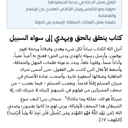
انزلاق بعض الدعاة في خدعة الديمقراطية
ضرورة رفع الالتباس وبيان التناقض العقدي بين الإسلام
والعلمانية
حقيقة بعض العبارات المضللة: الإسلام دين الدولة
كتاب ينطق بالحق ويهدي إلى سواء السبيل
أنزل الله الكتاب تبياناً لكل شيء وهدى وفرقاناً ورحمة لقوم
يوقنون، وأرسل رسوله بالهدى ودين الحق؛ ففتح به أعيناً عمياً،
وآذاناً صماً، وقلوباً غلفاً، وبدد بدعوته ظلمات الجهل والحماقة،
وأسقط الأغلال التي كانت على العقول، حتى أمسى شرك
الجاهلية وضلالها أسطورة غابرة، وأضحت عبادة الأصنام في
ميزان المسلم إفكاً قديماً، ويعجب المسلم – فيما يعجب – من
سخف المشركين من قولهم في تلبيتهم: (لبيك لا شريك لك، إلا
١
شريكاً هو لك، تملكه وما ملك!)
. سبحان ربي! كيف سوغ
الشيطان هذا السخف لأوليائه، وزين لهم ما كانوا يفترون؛ وصدق
الله: (مَن يَهْدِ اللَّهُ فَهُوَ المُهْتَدِ ومَن يُضْلِلْ فَلَن تَجِدَ لَهُ ولِياً مُّرْشِداً)
[الكهف: ١٧].