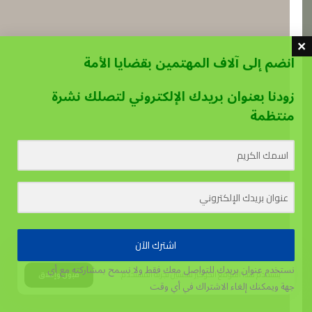
انضم إلى آلاف المهتمين بقضايا الأمة
زودنا بعنوان بريدك الإلكتروني لتصلك نشرة
منتظمة
اشترك الآن
نستخدم عنوان بريدك للتواصل معك فقط ولا نسمح بمشاركته مع أي
يستخدم هذا الموقع الكوكيز لتحسين تجربة المستخدم.
قبول وإغلاق
جهة
ويمكنك إلغاء الاشتراك في أي وقت