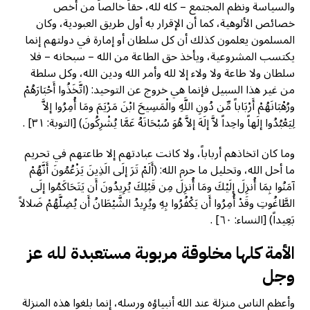
والسياسة ونظم المجتمع – كله لله، حقاً خالصاً من أخص
خصائص الألوهية، كما أن الإقرار به أول طريق العبودية، وكان
المسلمون يعلمون كذلك أن كل سلطان أو إمارة في دولتهم إنما
يكتسب المشروعية، ويأخذ حق الطاعة من الله – سبحانه – فلا
سلطان ولا طاعة ولا ولاء إلا لله وأمر الله ودين الله، وكل سلطة
من غير هذا السبيل فإنما هي خروج عن التوحيد: (اتَّخَذُوا أَحْبَارَهُمْ
ورُهْبَانَهُمْ أَرْبَاباً مِّن دُونِ اللَّهِ والْمَسِيحَ ابْنَ مَرْيَمَ ومَا أُمِرُوا إلاَّ
لِيَعْبُدُوا إلَهاً واحِداً لاَّ إلَهَ إلاَّ هُوَ سُبْحَانَهُ عَمَّا يُشْرِكُونَ) [التوبة: ٣١] .
وما كان اتخاذهم أرباباً، ولا كانت عبادتهم إلا طاعتهم في تحريم
ما أحل الله، وتحليل ما حرم الله: (أَلَمْ تَرَ إلَى الَذِينَ يَزْعُمُونَ أَنَّهُمْ
آمَنُوا بِمَا أُنزِلَ إلَيْكَ ومَا أُنزِلَ مِن قَبْلِكَ يُرِيدُونَ أَن يَتَحَاكَمُوا إلَى
الطَّاغُوتِ وقَدْ أُمِرُوا أَن يَكْفُرُوا بِهِ ويُرِيدُ الشَّيْطَانُ أَن يُضِلَّهُمْ ضَلالاً
بَعِيداً) [النساء: ٦٠] .
الأمة كلها مخلوقة مربوبة مستعبدة لله عز
وجل
وأعظم الناس منزلة عند الله أنبياؤه ورسله، إنما بلغوا هذه المنزلة