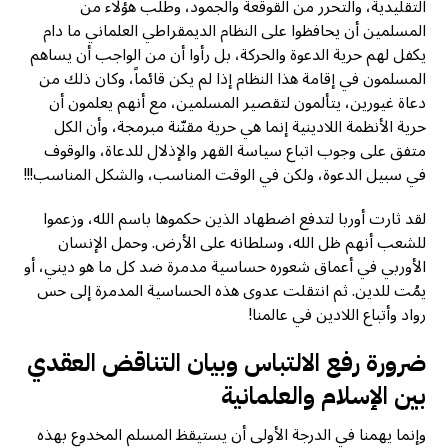
التقليدية، والتحرر من القوقعة والجمود، وطلب هؤلاء من
المسلمين أن يحافظوا على النظام الديمقراطي العلماني ما دام
يكفل لهم حرية الدعوة والحركة، بل رأوا أن من الواجب أن يساهم
المسلمون في إقامة هذا النظام إذا لم يكن قائماً، وكان ذلك من
دعاة غيورين، يتألمون لتقصير المسلمين، مع أنهم يعلمون أن
حرية الأنظمة اللادينية إنما هي حرية مقنّنة مبرمجة، وأن الكل
متفق على وجوب اتباع سياسة القهر والإذلال للدعاة، والوقوف
في سبيل الدعوة، ولكن في الوقت المناسب، والشكل المناسب!!!
لقد ثارت أوربا لتدفع اضطهاد الذين حكموها باسم الله، وزعموا
للشعب أنهم ظل الله، وسلطانه على الأرض. وحمل الإنسان
الأوربي في أعماق شعوره حساسية مدمرة ضد كل ما هو ديني، أو
يمُت للدين. ثم انتقلت عدوى هذه الحساسية المدمرة إلى حس
رواد وأتباع اللادين في عالمنا!
ضرورة رفع الالتباس وبيان التناقض العقدي
بين الإسلام والعلمانية
وإنما يهمنا في الدرجة الأولى أن يستيقظ المسلم المخدوع بهذه