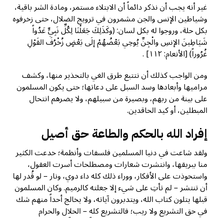
غير أنه يجب أن نذكر دائماً أن الابتلاء مستمر، ومادة الشر باقية،
وشياطين الإنس والجن مشمرون في ترويج الضلال، حتى زخرفوه
بكل حلة، وروجوا له بكل لسان: (وكَذَلِكَ جَعَلْنَا لِكُلِّ نَبِيٍّ عَدُواً
شَيَاطِينَ الإنسِ والْجِنِّ يُوحِي بَعْضُهُمْ إلَى بَعْضٍ زُخْرُفَ القَوْلِ
غُرُوراً) [الأنعام: ١١٢] .
ومن الواجب كذلك أن نتتبع طرق الغي بالتحذير منها، وكشف
مراميها وأبعادها وسد السبل على دعاتها؛ حتى يكون المسلمون
على بينة من ربهم، وبصيرة من سبيلهم، ولا يضرهم انتحال
المبطلين، أو كيد الحاقدين.
إفراد الله بالحكم والطاعة حق أصيل
ولقد شاعت في دنيا المسلمين فلسفات وأنظمة؛ خدعت الكثير
منا ببريقها، وانتشرت شعارات ومصطلحات أسرت العقول،
واستحوذت على الأفكار، ووراء ذلك كله داء دوي، ونار – لو قُدر لها
أن تنتشر – لم تأتِ على شيء إلا جعلته كالرميم. وكان المسلمون
قبلها يتلون كتاب الله، ويتدبرون آياته، ولا يخالج أحداً منهم شك
في حق التشريع ولا ريب؛ فالتشريع كله – الحلال والحرام