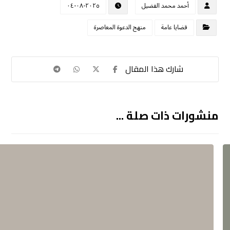
أحمد محمد الفضيل
٢٠٢٥-٠٨-٠٤
قضايا عامة
منهج الدعوة المعاصرة
منشورات ذات صلة ...