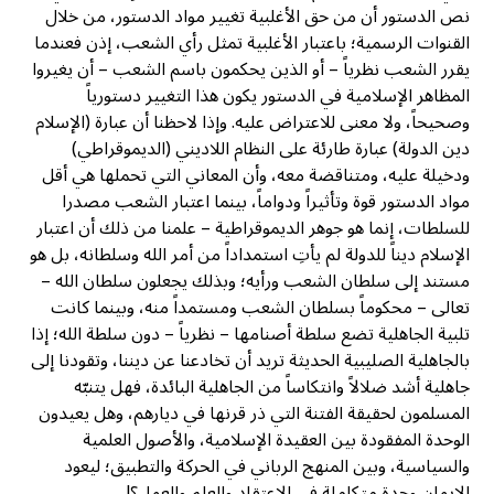
نص الدستور أن من حق الأغلبية تغيير مواد الدستور، من خلال
القنوات الرسمية؛ باعتبار الأغلبية تمثل رأي الشعب، إذن فعندما
يقرر الشعب نظرياً – أو الذين يحكمون باسم الشعب – أن يغيروا
المظاهر الإسلامية في الدستور يكون هذا التغيير دستورياً
وصحيحاً، ولا معنى للاعتراض عليه. وإذا لاحظنا أن عبارة (الإسلام
دين الدولة) عبارة طارئة على النظام اللاديني (الديموقراطي)
ودخيلة عليه، ومتناقضة معه، وأن المعاني التي تحملها هي أقل
مواد الدستور قوة وتأثيراً ودواماً، بينما اعتبار الشعب مصدرا
للسلطات، إنما هو جوهر الديموقراطية – علمنا من ذلك أن اعتبار
الإسلام ديناً للدولة لم يأتِ استمداداً من أمر الله وسلطانه، بل هو
مستند إلى سلطان الشعب ورأيه؛ وبذلك يجعلون سلطان الله –
تعالى – محكوماً بسلطان الشعب ومستمداً منه، وبينما كانت
تلبية الجاهلية تضع سلطة أصنامها – نظرياً – دون سلطة الله؛ إذا
بالجاهلية الصليبية الحديثة تريد أن تخادعنا عن ديننا، وتقودنا إلى
جاهلية أشد ضلالاً وانتكاساً من الجاهلية البائدة، فهل يتنبّه
المسلمون لحقيقة الفتنة التي ذر قرنها في ديارهم، وهل يعيدون
الوحدة المفقودة بين العقيدة الإسلامية، والأصول العلمية
والسياسية، وبين المنهج الرباني في الحركة والتطبيق؛ ليعود
الإيمان وحدة متكاملة في الاعتقاد والعلم والعمل؟!