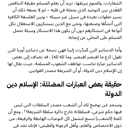
الشعارات، والمنوم ببريقها، نريد أن يعلم المسلم حقيقة التناقض
العقَدي بين التوحيد الذي يحمله في قلبه – ثم لا يمنعه ذلك أن
يسير خطوات بعيدة في سبيل غير سبيله – وبين الفلسفة الكافرة
التي أنشأها وصنعتها، ونحن مع الذين يستنكرون الاستغلال بكل
أنواعه في استنكارهم دون أن يكون هذا الاستنكار وسيلة تحمل
المسلم على التخلي عن إيمانه.
وأما الدساتير التي صُدّرت إلينا فهي نسخة عن دساتير أوربا التي
تقول: (دع ما لقيصر لقيصر، وما لله لله) ، قد يضاف إلى بعض
الدساتير عبارة تناسب عواطف الشعوب المسلمة، حيث يقال لها
إن الإسلام دين الدولة، أو أن الشريعة مصدر القوانين.
حقيقة بعض العبارات المضللة: الإسلام دين
الدولة
وستجد مَن يوضح لك أن الشعب مصدر السلطات التي ليس
فيها حكم شرعي، فسلطانه خارج دائرة سلطة الشريعة! ! ، ومع أن
كلمة (الشعب) تتسع لتشمل كل النوعيات الهابطة والرفيعة، من
ذوي الاختصاص والعلم، وأهل الرعونة والطيش؛ فإنك تجد في