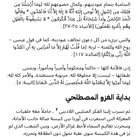
السامية بتمام عبوديتهم، وكمال خضوعهم لله: (ومَا أَرْسَلْنَا مِن
قَبْلِكَ مِن رَّسُولٍ إلاَّ نُوحِي إلَيْهِ أَنَّهُ لا إلَهَ إلاَّ أَنَا فَاعْبُدُونِ * وقَالُوا
اتَّخَذَ الرَّحْمَنُ ولَداً سُبْحَانَهُ بَلْ عِبَادٌ مُّكْرَمُونَ * لا يَسْبِقُونَهُ بِالْقَوْلِ
وهُم بِأَمْرِهِ يَعْمَلُونَ) [الأنبياء: ٢٥-٢٧] .
والنبي بريء من كل دعوى تخالف عبوديته، كما في قول عيسى –
روح الله وكلمته – لربه: (مَا قُلْتُ لَهُمْ إلاَّ مَا أَمَرْتَنِي بِهِ أَنِ اعْبُدُوا
اللَّهَ رَبِّي ورَبَّكُمْ) [المائدة: ١١٧] .
إذن فالأمة كلها – حاكماً ومحكوماً وأميراً ومأموراً، وبشتى
طبقاتها – ليست إلا مخلوقة لله، مربوبة مستعبَدة، والأمر كله لله:
(ومَا أُمِرُوا إلاَّ لِيَعْبُدُوا اللَّهَ مُخْلِصِينَ لَهُ الدِّينَ حُنَفَاءَ) [البينة: ٥] .
بداية الغزو المصطلحي
٢
ثم تسرب إلينا الفكر الصليبي اللاديني
، حاملاً معه خلفيات
المعركة التي استعرت في أوربا بين كنيسة ضالة خانت الأمانة،
وسخرت تعاليم السماء لأحط غرائز الأرض، وبين الشعب الذي لم
يَرَ في هذه الكنيسة سوى عقبة تحول دون انطلاقه وتحرره،