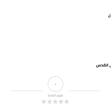
ل
ى القدس
٠
تقييم المادة