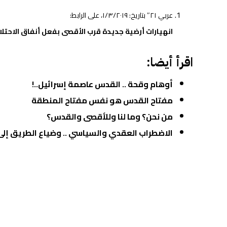
عربي ٢١″ بتاريخ: ١/٣/٢٠١٩، على الرابط:
انهيارات أرضية جديدة قرب الأقصى بفعل أنفاق الاحتلا
اقرأ أيضا:
أوهام وقحة .. القدس عاصمة إسرائيل..!
مفتاح القدس هو نفس مفتاح المنطقة
من نحن؟ وما لنا وللأقصى والقدس؟
الاضطراب العقدي والسياسي .. وضياع الطريق إل