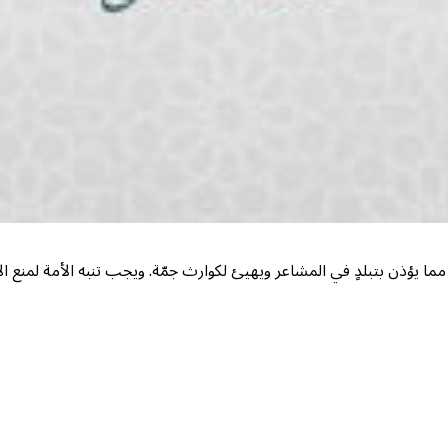
 يؤذن بتبلدٍ في المشاعر ويهيئ لكوارث جمّة. ويجب تنبه الأمة لمنع الا