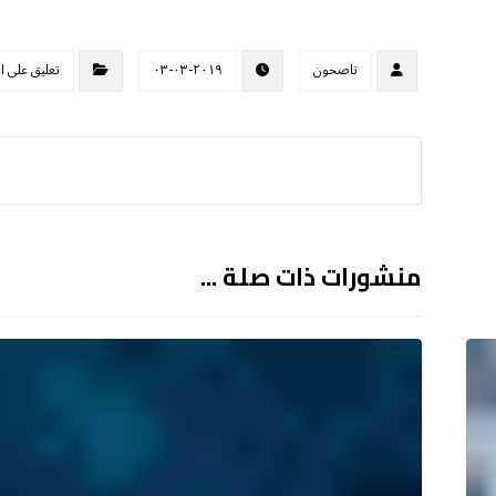
ناصحون
٢٠١٩-٠٣-٠٣
تعليق على ا
منشورات ذات صلة ...