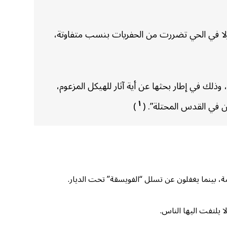
معلومات من خطورة استمرار أعمال الحفر وتفريغ الأتربة أسفل حي وادي حلوة، مشيرا إلى وجود أكثر ٧٠ منزلا في الحي تضررت من الحفريات بنسب متفاوتة،
ذلك في إطار بحثها عن أية آثار للهيكل المزعوم،
١
في القدس المحتلة”. (
)
، بينما يغفلون عن تسلل “الفويسقة” تحت الديار.
 يلتفت اليها الناس.