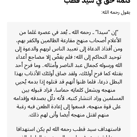
كلمة حق في سيد قطب
يقول رحمه الله:
“إن “سيدا” ـ رحمه الله ـ يُعد في عصره عَلما من
الأعلام أصحاب منهج مقارعة الظالمين والكفر بهم،
ومن أفذاذ الدعاة إلى تعبيد الناس لربهم والدعوة إلى
توحيد التحاكم إلى الله؛ فلم يقضّ إلا مضاجع أعداء
الله ورسوله كجمال عبد الناصر وأمثاله.. وما فرح أحد
بقتله كما فرح أولئك، ولقد ضاق أولئك الأذناب بهذا
البطل ذرعا، فلما ظنوا أنهم قد قتلوه إذا بدمه يُحيي
منهجه ويشعل كلماتِه حماسا، فزاد قبوله بين
المسلمين وزاد انتشار كتبه، لأنه دلّل بصدقه وإقدامه
على قوة منهجه، فسعوا إلى إعادة الطعن فيه رغبة
منهم لقتل منهجه أيضا وأنى لهم ذلك.
فاستهداف سيد قطب رحمه الله لم يكن استهدافا