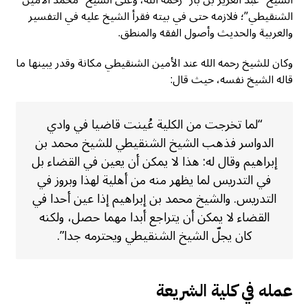
الشيخ “عبد العزيز بن باز” رحمه الله، وعلى الشيخ “محمد الأمين
الشنقيطي”؛ فلازمه حتى في بيته فقرأ الشيخ عليه في التفسير
والعربية والحديث وأصول الفقه والمنطق.
وكان للشيخ رحمه الله عند الأمين الشنقيطي مكانة وقدر يبينها ما
قاله الشيخ نفسه، حيث قال:
“لما تخرجت من الكلية عُينت قاضيا في وادي
الدواسر فذهب الشيخ الشنقيطي للشيخ محمد بن
إبراهيم وقال له: هذا لا يمكن أن يعين في القضاء بل
في التدريس لما يظهر منه من أهلية لهذا وبروز في
التدريس. والشيخ محمد بن إبراهيم إذا عين أحدا في
القضاء لا يمكن أن يتراجع أبدا مهما حصل، ولكنه
كان يجلّ الشيخ الشنقيطي ويحترمه جدا”.
عمله في كلية الشريعة