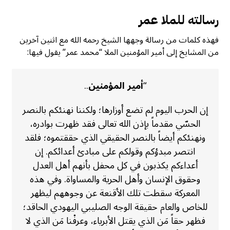
رسالته للملا عمر
فهذه كلمات من رسالة وجهها الشيخ رحمه الله مع اثنين آخرين
من المشايخ إلى أمير المؤمنين الملا “محمد عمر” يقول فيها:
“
أمير المؤمنين
..
إن الحرب اليوم لم تضع أوزارها؛ ولكننا نهنئكم بالنصر
الحسّي مقدماً بإذن الله تعالى فقد ظهرت بوادره،
ونهنئكم أيضاً بالنصر الحقيقي الذي حققتموه؛ فلقد
انتصر مبدؤكم وقولكم على مبادئ أعدائكم. إن
أعداءكم يكذبون في كل محفل بأنهم أهل العدل
وحقوق الإنسان وأهل الحرية والمساواة. وفي هذه
المعركة سقطت تلك الأقنعة عن وجوههم ليظهر
للخاص والعام حقيقة الوجه الصليبي اليهودي الحاقد؛
فظهر حقاً مَن الذي يقتل الأبرياء، وعرفْنا مَن الذي لا