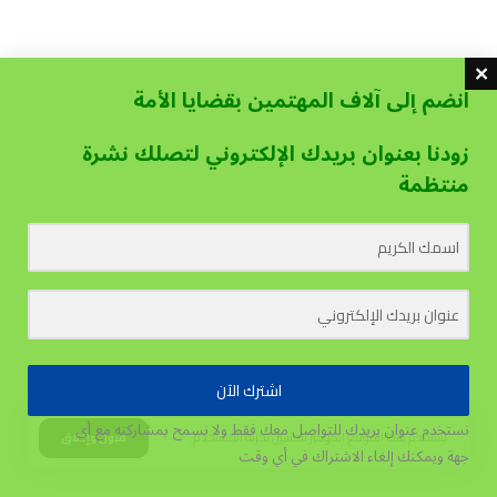
انضم إلى آلاف المهتمين بقضايا الأمة
زودنا بعنوان بريدك الإلكتروني لتصلك نشرة
منتظمة
اشترك الآن
نستخدم عنوان بريدك للتواصل معك فقط ولا نسمح بمشاركته مع أي
يستخدم هذا الموقع الكوكيز لتحسين تجربة المستخدم.
قبول وإغلاق
جهة
ويمكنك إلغاء الاشتراك في أي وقت