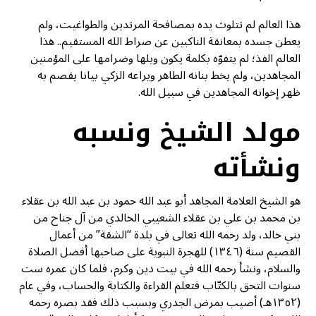
هذا العالم لم تتلوث يده بمصافحة المرتدين والطواغيت، ولم
يعطن جسده بمعانقة الناكبين عن صراط الله المستقيم.. هذا
العالم الفذ؛ لم يتفوّه بكلمة يكون ويلها وضرامها على المؤمنين
المجاهدين، ولم يخط بنانه الطاهر ويراعه الزكي بيانا يقصم به
ظهر إخوانه المجاهدين في سبيل الله.
مولد الشيخ ونسبه
ونشأته
هو الشيخ العلامة المجاهد أبو عبد الله حمود بن عبد الله بن عقلاء
بن محمد بن علي بن عقلاء الشعيبي الخالدي من آل جناح من
بني خالد، ولد رحمه الله تعالى في بلدة “الشقة” من أعمال
القصيم سنة (١٣٤٦) للهجرة النبوية على صاحبها أفضل الصلاة
والسلام، ونشأ رحمه الله في بيت دين وكرم، فلما كان عمره ست
سنوات التحق بالكتّاب فتعلم القراءة والكتابة والحساب، وفي عام
(١٣٥٢هـ) أصيب بمرض الجدري وبسبب ذلك فقد بصره رحمه