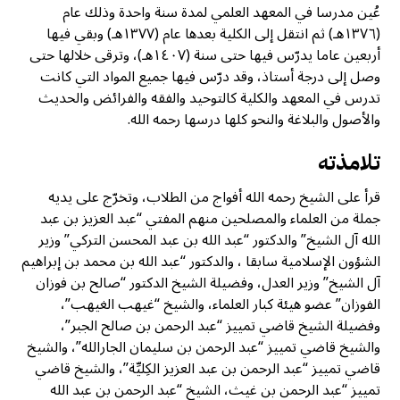
عُين مدرسا في المعهد العلمي لمدة سنة واحدة وذلك عام
(١٣٧٦هـ) ثم انتقل إلى الكلية بعدها عام (١٣٧٧هـ) وبقي فيها
أربعين عاما يدرّس فيها حتى سنة (١٤٠٧هـ)، وترقى خلالها حتى
وصل إلى درجة أستاذ، وقد درّس فيها جميع المواد التي كانت
تدرس في المعهد والكلية كالتوحيد والفقه والفرائض والحديث
والأصول والبلاغة والنحو كلها درسها رحمه الله.
تلامذته
قرأ على الشيخ رحمه الله أفواج من الطلاب، وتخرّج على يديه
جملة من العلماء والمصلحين منهم المفتي “عبد العزيز بن عبد
الله آل الشيخ” والدكتور “عبد الله بن عبد المحسن التركي” وزير
الشؤون الإسلامية سابقا ، والدكتور “عبد الله بن محمد بن إبراهيم
آل الشيخ” وزير العدل، وفضيلة الشيخ الدكتور “صالح بن فوزان
الفوزان” عضو هيئة كبار العلماء، والشيخ “غيهب الغيهب”،
وفضيلة الشيخ قاضي تمييز “عبد الرحمن بن صالح الجبر”،
والشيخ قاضي تمييز “عبد الرحمن بن سليمان الجارالله”، والشيخ
قاضي تمييز “عبد الرحمن بن عبد العزيز الكِليِّة”، والشيخ قاضي
تمييز “عبد الرحمن بن غيث، الشيخ “عبد الرحمن بن عبد الله