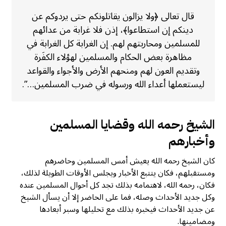
قال تعالى ﴿ولا يزالون يقاتلونكم حتى يردوكم عن
دينكم إن استطاعوا﴾، إذن فلا غرابة من عدائهم
للمسلمين ومحاربتهم لهم. إن الغرابة كل الغرابة في
مظاهرة بعض الحكام والمسلمين لهؤلاء الكفَرة
وتقديم العون لهم ومنحهم الأرض والأجواء والقواعد
ليستعملها أعداء الله ورسوله في ضرب المسلمين…”.
الشيخ رحمه الله وقضايا المسلمين
وأخبارهم
كان الشيخ رحمه الله يعيش أمس المسلمين وحاضرهم
ومستقبلهم، فكان يتتبع الأخبار ويجلس الأوقات الطويلة لذلك،
فكان، رحمه الله، لاهتمامه بذلك تجد كل أحوال المسلمين عنده
وكل جديد الأحداث وصله، فما على الحاضر إلا أن يسأل الشيخ
عن جديد الأحداث فيخبره بذلك مع تحليلها وسبر أبعادها
ومضامينها.