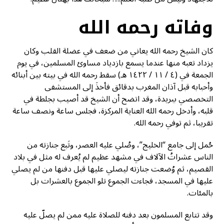
وفاته رحمه الله
كان الشيخ رحمه الله يعاني من ضعف في عضلة القلب وكان
يزداد تعبه منها عندما يسمع بازدياد مساوئ المسلمين، في يوم
الجمعة في (٤ / ١١ / ١٤٢٢ هـ) سقط رحمه الله في بيته بين أبنائه
وأحبابه قبل آذان المغرب بدقائق فأخذَ إلى المستشفى
التخصصي ببريدة، وقد اتضح أن الشيخ قد أصيب بجلطة في
قلبه، وأدخل رحمه الله العناية المركزة، فجلس ساعة ونصف ساعة
تقريبا، ثم توفي رحمه الله.
حُمل إلى جامع “الخليج”، وصُلي عليه العصر، وتَبع جنازته من
الناس عشراتُ الآلاف في مشهد عظيم لم يُعرف له مثل في بلاد
القصيم، ثم وُضعت جنازته ليصلي عليها قبل دفنها من لم يصلي
عليها في المسجد، فجاءت الجموع تلو الجموع بالعشرات بل
بالمئات.
وقد تتابع المسلمون بعد دفنه للصلاة عليه ممن لم يصلّ عليه