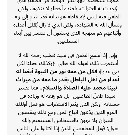
مجردا لشخصه، فهو ليس الوحيد من العلماء الذي
وُجدت له العثرات، فعنده أخطاء لا ننكرها، ولكن
الطعن فيه ليس لإسقاطه هو بذاته فقد قدم إلى ربه
ونسأل الله له الشهادة، ولكن الذي لا زال يُقلق أعداءه
وأتباعهم هو منهجه الذي يخشون أن ينتشر بين أبناء
المسلمين.
وإني إذ أسمع الطعن في سيد قطب رحمه الله لا
أستغرب ذلك لقوله الله تعالى: ﴿وكذلك جعلنا لكل
نبي عدوا﴾
فكل من معه نور من النبوة أيضا له
أعداء من أهل الباطل بقدر ما معه من ميراث
نبينا محمد عليه الصلاة والسلام..
فما يضير
سيدا طعنُ الطاعنين، بل هو رفعة له وزيادة في
حسناته، ولكن الذي يثير الاستغراب هو فعل أولئك
القوم الذين يدّعون اتباع الحق ومع ذلك ينقصون
الميزان ولا يزِنون بالقسطاس المستقيم والله
يقول: ﴿ويل للمطففين الذين إذا اكتالوا على الناس