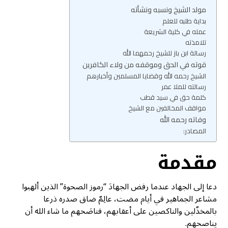
مولد الشيخ ونسبه ونشأته
بداية طلبه للعلم
عمله في كلية الشريعة
تلامذته
رسالة ابن باز للشيخ رحمهما الله
قوته في الحق وموقفه من ولاء الكافرين
الشيخ رحمه الله وقضايا المسلمين وأخبارهم
رسالته للملا عمر
كلمة حق في سيد قطب
مواقف المخالفين مع الشيخ
وفاته رحمه الله
المصادر:
مقدمة
دعا إلى الجهاد عندما رفض الجهادَ “رموز الصحوة” الذين ألهبوا
مشاعر الجماهير في أيام مضت، عالِمٌ ضاق صدره ذرعا
بالمخذّلين والناكصين على أعقابهم، فناصَحهم ما شاء الله أن
يناصحهم.