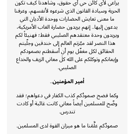
يراعي لأي كائن حي أي حقوق، وشاهدنا كيف تكون
الحرية وسيادة القانون الذي شرعوه لأنفسهم، وعرفنا
ما معنى تعايش الحضارات ووحدة الأديان التي
يدعون إليها.. إنهم يريدون حضارة الغاب الأمريكية،
ويريدون وحدة معتقدهم الصليبي فقط؛ فهنيئاً لكم
هذا النصر لقد ميّزتم العالم إلى خندقين وجلّيتم
الحقائق لكل مغفّل يوم أن أسقطتم بصمودكم
وإيمانكم وتوكلكم على الله كلَ معاني الزيف والخداع
الصليبي.
أمير المؤمنين
..
وكما فضح صمودُكم كذب الكفار في دعواهم؛ فقد
وضّح للمسلمين أيضاً معاني كانت غائبة أو كادت
تندرس.
صمودُكم علَّمَنا ما هو ميزان القوة لدى المسلمين.