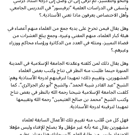
والنحو والتفسير، ثم ترقى إلى أن وصل إلى درجة أستاذ كرسي
وتَسمَى في الدراسات العلمية “برفيسور” في التدريس الجامعي.
وأهل الاختصاص يعرفون ماذا تعني الأستاذية..؟
وهل يقال فيمن تخرج على يديه جمع من العلماء منهم أعضاء في
هيئة كبار العلماء، منهم المفتي وغيره، وجمع يبلغ العشرات من
قضاة التمييز، ومثله في العدد من الدكاترة ورؤساء محاكم ووزراء
وغيرهم..؟
وهل يقال ذلك لمن كلفته وعمّدته الجامعة الإسلامية في المدينة
المنورة حينما طلبت منه النظر في نتاج وكتب بعض العلماء
المشهورين، وتقييم ذلك؛ تمهيدا لترقيتهم لدرجة الأستاذية وهم:
الشيخ “عبد القادر شيبة الحمد”، والشيخ “أبو بكر الجزائري”.. كما
كلفت الجامعة الإسلامية شيخنا رحمه الله بالنظر في بعض نتاج
وكتب الشيخ “محمد بن صالح العثيمين” رحمه الله وتقييمها
تمهيدا لترقيته لدرجة الأستاذية.
فهل كل من طُلب منه تقييم تلك الأعمال السابقة لعلماء
مشهورين يقال عنه بأنه غير مؤهَل ولا يصلح للإفتاء وليس مؤهلا
للاجتهاد وليس من طلبة العلم..؟! سبحانك هذا بهتان عظيم.