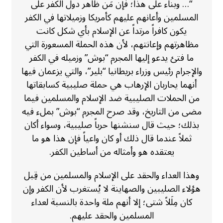
“… وبناء على هذا؛ فإن مَن ظاهر دول الكفر على
المسلمين وأعانهم عليهم كأمريكا وزميلاتها في الكفر
يكون كافراً مرتداً عن الإسلام بأي شكل كانت
مظاهرتهم وإعانتهم، لأن هذه الحملة المسعورة التي
ما فتئ يدعو إليها المجرم “بوش” وزميله في الكفر
والإجرام رئيس وزراء بريطانيا “بلير”، والتي يزعمان فيها
أنهما يحاربان الإرهاب هي حملة صليبية كسابقاتها
من الحملات الصليبية ضد الإسلام والمسلمين فيما
مضى من التاريخ، وقد صرح المجرم “بوش” بملء فيه
بذلك؛ حيث قال سنشنها حرباً صليبية، وسواء أكان
ثملاً عندما قال ذلك أو كان واعياً فإن هذا هو ما
يعتقده هو وأمثاله من أساطين الكفر.
وهذا العداء والحقد على الإسلام والمسلمين من قِبل
هؤلاء الصليبين والصهاينة لا يُستغرب لأن الكفر وإن
كان مِلَلاً شتى؛ إلا أنهم ملة واحدة بالنسبة لعداء
المسلمين والحقد عليهم.