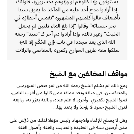
يستوفون وإذا كالوهم أو وزنوهم يخسرون﴾، فأولئك
إذا أرادوا مدح أحد عليه من المآخذ ما يفوق سيدا
بأضعاف قالوا كلمتهم المشهورة “تغمس أخطاؤه في
بحر حسناته” وقالوا “إذا بلغ الماء قلتين لم يحمل
الخبث” وغير ذلك، وإذا أرادوا ذم آخر كـ “سيد” رحمه
الله الذي يعد مجددا في باب ﴿إنِ الحُكْم إلا لله﴾
سلكوا معه طريق الخوارج وكفروه بالمعاصي والزلات.
مواقف المخالفين مع الشيخ
ومع ذلك لم يَسْلم الشيخ رحمه الله من لمز بعض المنهزمين
والمنتكسين، في حياته وبعد مماته ممن كانوا من أقرب الناس،
فمرة الشيخ تكفيري، وأخرى لا علم عنده، وثالثة يغرَر به، ورابعة
فتوى الشيخ حمود لا يؤخذ ولا يعتد بها…
وهل لا يصلح للإفتاء والاجتهاد وليس مؤهلا لذلك من دَرَّسَ على
مدى أربعين سنة في العقيدة والحديث والفقه وأصول الفقه