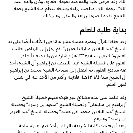
الله، وقد حرص عليه والده منذ نعومة أظفاره، وكان والده “عبد
الله” ـ رحمه الله ـ صاحب زراعة وفلاحة فتعلّم منه الشيخ رحمه
الله مع فقده لبصره الزراعة والسقي وغير ذلك.
بداية طلبه للعلم
وقد حفظ القرآن وعمره خمسة عشر عامًا في الكتَّاب أيضًا على يد
الشيخ “عبد الله بن مبارك العمري”، ثم رحل إلى الرياض لطلب
العلم وذلك في سنة (١٣٦٧هـ) بإشارة من والده، فبدأ بتلقي
العلوم على فضيلة الشيخ عبد اللطيف بن إبراهيم آل الشيخ، أخذ
عنه مبادئ العلوم، ثم انتقل إلى سماحة الشيخ محمد بن إبراهيم
آل الشيخ سنة (١٣٦٨هـ)، فلازمه وأكثر من الأخذ عنه في شتى
فنون العلم.
وقد تتلمذ على عدة مشائخ غير هؤلاء منهم فضيلة الشيخ
“إبراهيم بن سليمان” وفضيلة الشيخ “سعود بن رشود” وفضيلة
الشيخ “عبد الله بن محمد ابن حميد” وفضيلة الشيخ “عبد العزيز
بن رشيد” وغيرهم.
وبعد أن فتحت كلية الشريعة بالرياض أخذ فيها عن سماحة