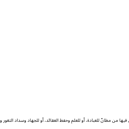
فيها من مظانّ للعبادة، أو للعلم وحفظ العقائد، أو للجهاد وسداد الثغور وح