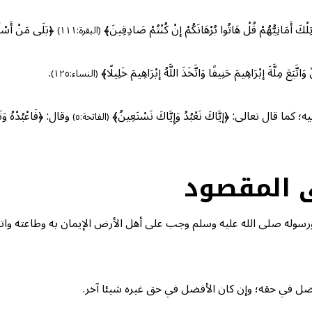
ْكَ أَمَانِيُّهُمْ قُلْ هَاتُوا بُرْهَانَكُمْ إنْ كُنْتُمْ صَادِقِينَ﴾
﴿بَلَى مَنْ أَسْلَمَ 
(البقرة:١١١)
بَعَ مِلَّةَ إبْرَاهِيمَ حَنِيفًا وَاتَّخَذَ اللَّهُ إبْرَاهِيمَ خَلِيلًا﴾
.
(النساء:١٢٥)
ال تعالى: ﴿إيَّاكَ نَعْبُدُ وَإِيَّاكَ نَسْتَعِينُ﴾
وقال: ﴿فَاعْبُدْهُ وَتَو
(الفاتحة:٥)
ى المقصود
رسوله صلى الله عليه وسلم وجب على أهل الأرض الإيمان به وطاعته واتب
 في حقه؛ وإن كان الأفضل في حق غيره شيئا آخر.