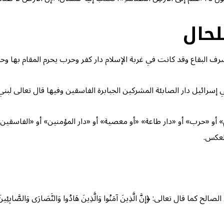
لحال
ف البقاع وقد كانت في غربة الإسلام دار كفر وحرب يحرم المقام بها وحرم 
يل دار الصابئة المشركين الجبابرة الفاسقين وفيها قال تعالى لبني إسرائيل:
سلم» أو «حرب» أو «دار طاعة» «أو معصية» أو «دار المؤمنين» أو «الفا
العكس.
 ﴿إنَّ الَّذِينَ آمَنُوا وَالَّذِينَ هَادُوا وَالنَّصَارَى وَالصَّابِئِينَ مَنْ آمَنَ بِالل