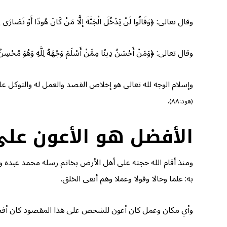
وقال تعالى: ﴿وَقَالُوا لَنْ يَدْخُلَ الْجَنَّةَ إلَّا مَنْ كَانَ هُودًا أَوْ نَصَارَى تِل
وقال تعالى: ﴿وَمَنْ أَحْسَنُ دِينًا مِمَّنْ أَسْلَمَ وَجْهَهُ لِلَّهِ وَهُوَ مُحْسِنٌ وَاتَّ
وإسلام الوجه لله تعالى هو إخلاص القصد والعمل له والتوكل عليه؛ كما ق
.
(هود:٨٨)
الأفضل هو الأعون عل
ومنذ أقام الله حجته على أهل الأرض بخاتم رسله محمد عبده و
به: علما وحالا وقولا وعملا وهم أتقى الخلق.
وأي مكان وعمل كان أعون للشخص على هذا المقصود كان أفضل