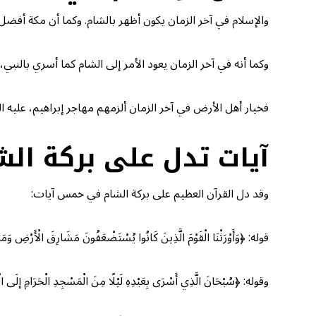
والإسلام في آخر الزمان يكون أظهر بالشام. وكما أن مكة أفض
وكما أنه في آخر الزمان يعود الأمر إلى الشام كما أسري بالنب
فخيار أهل الأرض في آخر الزمان ألزمهم مهاجر إبراهيم، عليه ال
آيات تدل على بركة الش
وقد دل القرآن العظيم على بركة الشام في خمس آيات:
قوله: ﴿وَأَوْرَثْنَا الْقَوْمَ الَّذِينَ كَانُوا يُسْتَضْعَفُونَ مَشَارِقَ الْأَرْضِ وَمَغَا
وقوله: ﴿سُبْحَانَ الَّذِي أَسْرَى بِعَبْدِهِ لَيْلًا مِنَ الْمَسْجِدِ الْحَرَامِ إلَى الْ