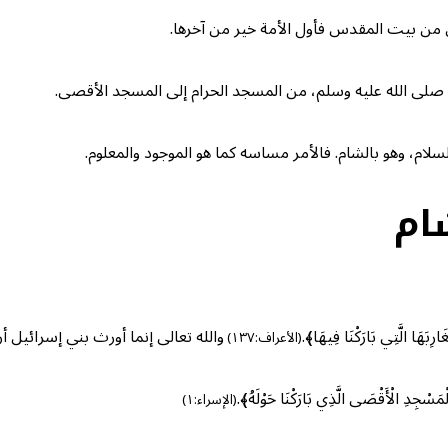
ل من بيت المقدس فأول الأمة خير من آخرها.
ي، صلى الله عليه وسلم، من المسجد الحرام إلى المسجد الأقصى.
سلام، وهو بالشام. فالأمر مساسه كما هو الموجود والمعلوم.
ام
رِبَهَا الَّتِي بَارَكْنَا فِيهَا﴾.
والله تعالى إنما أورث بني إسرائيل 
(الأعراف:١٣٧)
مَسْجِدِ الْأَقْصَى الَّذِي بَارَكْنَا حَوْلَهُ﴾.
(الإسراء:١)