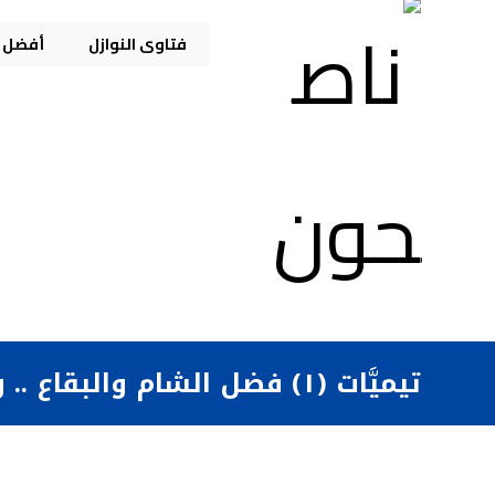
فتاوى النوازل
أفضل م
تيميَّات (١) فضل الشام والبقاع .. وفضل العمل الصالح