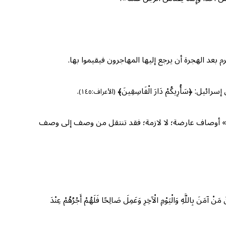
بعد الهجرة أن يرجع إليها المهاجرون فيقيموا بها.
 ﴿سَأُرِيكُمْ دَارَ الْفَاسِقِينَ﴾
.
(الأعراف:١٤٥)
سقين» أوصاف عارضة؛ لا لازمة؛ فقد تنتقل من وصف إلى وصف
َّهِ وَالْيَوْمِ الْآخِرِ وَعَمِلَ صَالِحًا فَلَهُمْ أَجْرُهُمْ عِنْدَ