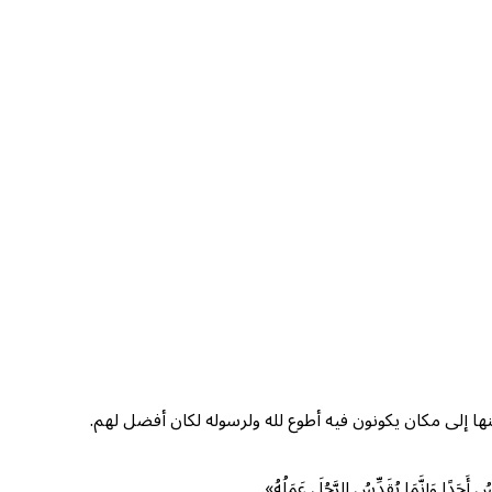
ها إلى مكان يكونون فيه أطوع لله ولرسوله لكان أفضل لهم.
َإِنَّمَا يُقَدِّسُ الرَّجُلَ عَمَلُهُ».