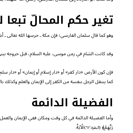
تغير حكم المحالّ تبعا ل
وهو كما قال سلمان الفارسي؛ فإن مكة ـ حرسها الله تعالى ـ أشر
وقد كانت الشام في زمن موسى، عليه السلام، قبل خروجه ببني إسرائ
فإن كون الأرض «دار كفر» أو «دار إسلام أو إيمان» أو «دار 
كما ينتقل الرجل بنفسه من الكفر إلى الإيمان والعلم وكذلك ب
الفضيلة الدائمة
وأما الفضيلة الدائمة في كل وقت ومكان ففي الإيمان والعمل الصالح كما قال تعالى:
رَبِّهِمْ﴾
الْآيَةُ.
(البقرة:٦٢)