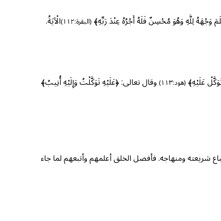
وَجْهَهُ لِلَّهِ وَهُوَ مُحْسِنٌ فَلَهُ أَجْرُهُ عِنْدَ رَبِّهِ﴾
الْآيَةُ.
(البقرة:١١٢)
َكَّلْ عَلَيْهِ﴾
وقال تعالى: ﴿عَلَيْهِ تَوَكَّلْتُ وَإِلَيْهِ أُنِيبُ﴾
(هود:١١٣)
اع شريعته ومنهاجه. فأفضل الخلق أعلمهم وأتبعهم لما جاء