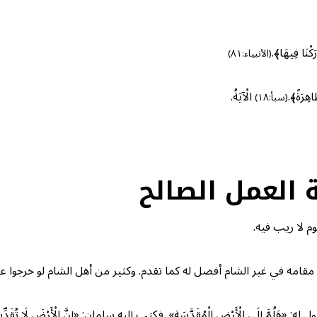
َكْنَا فِيهَا﴾.
(الأنبياء:٨١)
اهِرَةً﴾.
الْآيَةُ.
(سبأ:١٨)
 العمل الصالح
وم لا ريب فيه.
قامه في غير الشام أفضل له كما تقدم. وكثير من أهل الشام لو خرجوا عن
لَى الْأَرْضِ الْمُقَدَّسَةِ». فكتب إليه سلمان: «إنَّ الْأَرْضَ لَا تُقَدِّسُ أَحَدًا و