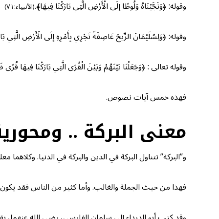
وقوله: ﴿وَنَجَّيْنَاهُ وَلُوطًا إلَى الْأَرْضِ الَّتِي بَارَكْنَا فِيهَا﴾.
(الأنبياء:٧١)
وقوله: ﴿وَلِسُلَيْمَانَ الرِّيحَ عَاصِفَةً تَجْرِي بِأَمْرِهِ إلَى الْأَرْضِ الَّتِي بَار
وقوله تعالى : ﴿وَجَعَلْنَا بَيْنَهُمْ وَبَيْنَ الْقُرَى الَّتِي بَارَكْنَا فِيهَا قُرًى ظَ
فهذه خمس آيات نصوص.
معنى البركة .. ومحورية
و”البركة” تتناول البركة في الدين والبركة في الدنيا. وكلاهما معل
فهذا من حيث الجملة والغالب. وأما كثير من الناس فقد يكون م
وقد كتب أبو الدرداء إلى سلمان الفارسي، رضي الله عنهما، يقول له: «هَلُمَّ إ