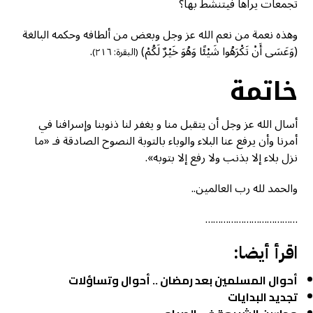
تجمعات يراها فيتنشط بها؟
وهذه نعمة من نعم الله عز وجل وبعض من ألطافه وحكمه البالغة
(وَعَسَى أَنْ تَكْرَهُوا شَيْئًا وَهُوَ خَيْرٌ لَكُمْ)
.
(البقرة: ٢١٦)
خاتمة
أسال الله عز وجل أن يتقبل منا و يغفر لنا ذنوبنا وإسرافنا في
أمرنا وأن يرفع عنا البلاء والوباء بالتوبة النصوح الصادقة فـ «ما
نزل بلاء إلا بذنب ولا رفع إلا بتوبه».
والحمد لله رب العالمين..
………………………………
اقرأ أيضا:
أحوال المسلمين بعد رمضان .. أحوال وتساؤلات
تجديد البدايات