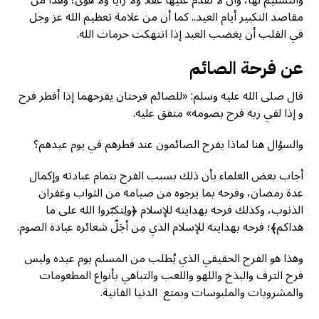
والتسليم لها، وأن لا نقدّم عليها عقلًا ولا رأيًا ولا هوى؛ وهذا من
مقاصد التكبير أيام العيد.. كما أن من علامة تعظيم الله عز وجل
في القلب أن يغضب العبد إذا انتهكت حرمات الله.
عن فرحة الصائم
قال صلى الله عليه وسلم: «للصائم فرحتان يفرحهما إذا أفطر فرح
و إذا لقي ربه فرح بصومه» متفق عليه.
والسؤال هنا لماذا يفرح الصائمون عند فطرهم في يوم عيدهم؟
أجاب بعض العلماء بأن ذلك بسبب الفرح بتمام عبادته وإكمال
عدة رمضان، وفرحه بما يرجوه من صيامه من الثواب وغفران
الذنوب، وكذلك فرحه بهدايته للإسلام ﴿ولِتكبّروا الله على ما
هداكم﴾؛ فرحه بهدايته للإسلام الذي مِن أجَلّ شعائره عبادة الصوم.
وهذا هو الفرح الحقيقي الذي يُطلب من المسلم يوم عيده وليس
فرح الترف والبذخ واللهو واللعب والتباهي بأنواع المطعومات
والمشروبات والملبوسات وبمتع الدنيا الفانية.