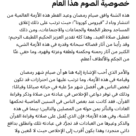
خصوصية الصوم هذا العام
هذه السَنة وافق صيام رمضان وعيد الفطر هذه الأزمة العالمية من
انتشار وباء لـ “فيروس كورونا”؛ حيث ترتب على ذلك إغلاق
المساجد وحظر الجُمعة والجماعات والاجتماعات، ومن ذلك
تعطيل صلاة العيد.. وهذا كله تقدير العزيز الحكيم اللطيف الرحيم؛
وقد رأينا من آثار قضائه سبحانه وقدره في هذه الأزمة الشيء
الكثير من آثار رحمته وحكمته ولطفه وعزته وقهره، وما خفي عنّا
من الحِكم والألطاف أعظم.
والأمر الذي أحب الإشارة إليه هنا هو أن صيام شهر رمضان
وقيامه في هذه الأزمة، وما ترتب عليها من احترازات قد تكون
لبعض الناس هي أفضل شهر مرَّ عليه في حياته صيامًا وقيامًا؛
وذلك في توفر دواعي الإخلاص في عبادته من صلاة وذكر وقراءة
القرآن، فقد كانت عند بعض الناس في السنين الماضية تحكمها
العادات والتأثر بمن حوله من المصلين والتالين؛ بينما في هذه
السَنة، وفي هذه الأزمة؛ فإن الذي يُقبل على صلاته وقراءة القرآن
والذكر وغيرها من العبادات قد تجرَّد في عبادته تلك وانطلق بدافع
ذاتي متجرد؛ وهذا يكون أقرب إلى الإخلاص حيث لا مُعين ولا