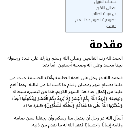
علامات القبول
معاني التكبير
عن فرحة الصائم
خصوصية الصوم هذا العام
خاتمة
مقدمة
الحمد لله رب العالمين وصلى الله وسلم وبارك على عبده ورسوله
نبينا محمد وعلى آله وصحبه أجمعين، أما بعد:
فنحمد الله عز وجل على نعمه العظيمة وآلائه الجسيمة حيث من
علينا بصيام شهر رمضان وقيام ما كتب لنا من لياليه، وبما أنعم
علينا من إكمال عدة هذا الشهر الكريم. هذا من تيسيره سبحانه
وتوفيقه ﴿يُرِيدُ اللَّهُ بِكُمُ الْيُسْرَ وَلَا يُرِيدُ بِكُمُ الْعُسْرَ وَلِتُكْمِلُوا الْعِدَّةَ
وَلِتُكَبِّرُوا اللَّهَ عَلَىٰ مَا هَدَاكُمْ وَلَعَلَّكُمْ تَشْكُرُونَ﴾
.
(البقرة: ١٨٥)
أسأل الله عز وجل أن يتقبل منا ومنكم وأن يجعلنا ممن صامه
وقامه إيمانًا واحتسابًا فغفر الله له ما تقدم من ذنبه.