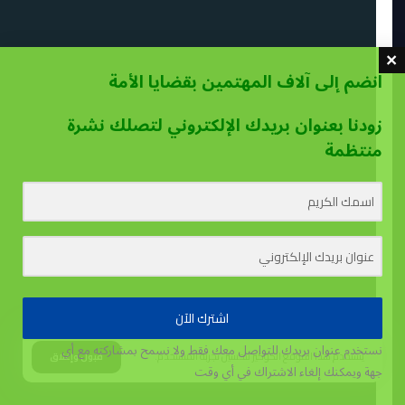
انضم إلى آلاف المهتمين بقضايا الأمة
زودنا بعنوان بريدك الإلكتروني لتصلك نشرة
منتظمة
اشترك الآن
نستخدم عنوان بريدك للتواصل معك فقط ولا نسمح بمشاركته مع أي
يستخدم هذا الموقع الكوكيز لتحسين تجربة المستخدم.
قبول وإغلاق
جهة
ويمكنك إلغاء الاشتراك في أي وقت