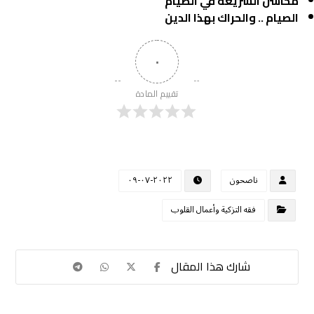
محاسن الشريعة في الصيام
الصيام .. والحراك بهذا الدين
٠
تقييم المادة
ناصحون
٢٠٢٢-٠٧-٠٩
فقه التزكية وأعمال القلوب