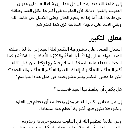
إلى طاعة الله بعد رمضان دلّ هذا ـ إن شاء الله ـ على غفران
الذنوب والقبول؛ ذلك لأن الذنوب هي أكثر ما يكبّل العبد ويثقله
عن طاعة الله. أما إذا لم يتغير الحال وبقي الكسل عن طاعة الله
وبقي العبد على ذنوبه السالفة فإن هذا مُنذر شر.
معاني التكبير
استدل العلماء على مشروعية التكبير ليلة العيد إلى ما قبل صلاة
العيد بقوله تعالى (وَلِتُكْمِلُوا الْعِدَّةَ وَلِتُكَبِّرُوا اللَّهَ عَلَىٰ مَا هَدَاكُمْ). كما
استدلوا بفعله عليه الصلاة والسلام فيشرع الإكثار من قول “الله
أكبر الله أكبر الله أكبر لا إله الا الله، والله أكبر الله أكبر ولله الحمد”؛
لكن ما معنى التكبير وسر مشروعيته في مثل هذه المواسم؟
هل يكفي أن يتلفظ بها العبد فحسب ؟
إن من معاني تكبير الله عز وجل وتعظيمه أن يعظم في القلوب
ويكبر؛ فلا يكون فيها أكبر ولا أعظم منه سبحانه.
ومن علامة تعظيم الله في القلوب تعظيم حرماته وحدوده