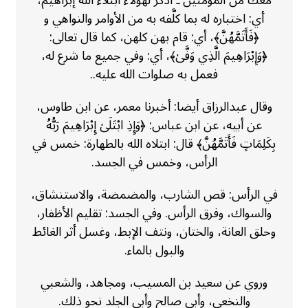
معك من المؤمنين ـ اذكر لهؤلاء ابتلاء الله إبراهيم،
أي: اختباره له بما كلَّفه به من الأوامر والنواهي و
﴿فَأَتَمَّهُنَّ﴾، أي: قام بهن كلهن، كما قال تعالى:
﴿وَإِبْرَاهِيمَ الَّذِي وَفَّىٰ﴾، أي: وفي جميع ما شرع له،
فعمل به صلوات الله عليه..
وقال عبدالرزاق أيضا: أخبرنا معمر، عن ابن طاوس،
عن أبيه، عن ابن عباس: ﴿وَإِذِ ابْتَلَىٰ إِبْرَاهِيمَ رَبُّهُ
بِكَلِمَاتٍ فَأَتَمَّهُنَّ﴾ قال: ابتلاه الله بالطهارة: خمس في
الرأس، وخمس في الجسد.
في الرأس: قص الشارب، والمضمضة، والاستنشاق،
والسواك، وفرق الرأس. وفي الجسد: تقليم الأظفار،
وحلق العانة، والختان، ونتف الإبط، وغسل أثر الغائط
والبول بالماء.
وروي عن سعيد بن المسيب، ومجاهد، والشعبي
والنخعي، وأبي صالح وأبي الجلد نحو ذلك.