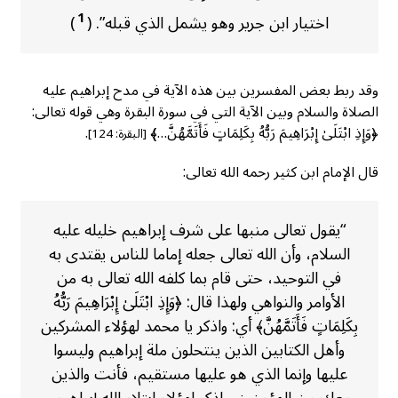
1
اختیار ابن جرير وهو يشمل الذي قبله”. (
)
وقد ربط بعض المفسرين بين هذه الآية في مدح إبراهيم عليه
الصلاة والسلام وبين الآية التي في سورة البقرة وهي قوله تعالى:
﴿وَإِذِ ابْتَلَىٰ إِبْرَاهِيمَ رَبُّهُ بِكَلِمَاتٍ فَأَتَمَّهُنَّ…﴾
.
[البقرة: 124]
قال الإمام ابن کثیر رحمه الله تعالى:
“يقول تعالى منبها على شرف إبراهيم خليله عليه
السلام، وأن الله تعالى جعله إماما للناس يقتدى به
في التوحيد، حتى قام بما كلفه الله تعالی به من
الأوامر والنواهي ولهذا قال: ﴿وَإِذِ ابْتَلَىٰ إِبْرَاهِيمَ رَبُّهُ
بِكَلِمَاتٍ فَأَتَمَّهُنَّ﴾ أي: واذكر يا محمد لهؤلاء المشركين
وأهل الكتابين الذين ينتحلون ملة إبراهيم وليسوا
عليها وإنما الذي هو عليها مستقیم، فأنت والذين