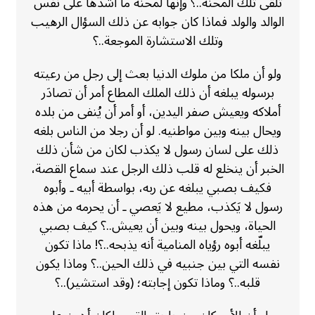
تلقى تلك المحنة..؟ وإنها لمحنة ما أشدها على نفس
الوالد والولد فماذا كان جوابه عن ذلك السؤال الرهيب
وتلك الاستشارة الموجعة..؟
ولو أن ملكا من ملوك الدنيا بعث إلى رجل من رعیته
برسوله يبلغه أن ذلك الملك المطاع أمر أن تصادَر
أملاکه ويعيش صفر اليدين، أو أمر أن يُنفى من بلده
ويحال بينه وبين مواطنيه. لو أن رجلا من الناس بلغه
ذلك على لسان رسول لا يكذب لكان من شأن ذلك
الخبر أن ينخلع له قلب ذلك الرجل عند سماع القصة،
فكيف بصبي يبلغه عن ربه، بواسطة أبيه ـ وأبوه
رسول لا يَكذب، مطيع لا يَعصي ـ أن يحرمه من هذه
الحياة، ويحول بينه وبين أن يعيش..؟ كيف بصبي
يبلّغه أبوه رؤياه المنامية أنه يذبحه..؟! ماذا تكون
نفسه التي بين جنبيه في ذلك الحين..؟ وماذا يكون
قلبه..؟ وماذا تكون إجابته؛ (وقد استشير)..؟