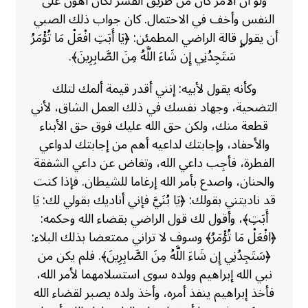
ولو أن الأمر كان من طريق القسر لكان أهون على
النفس وأخف في الاحتمال. كان جواب ذلك الصبي
أن يقول قالة الراضي المطمئن: ﴿يَا أَبَتِ افْعَلْ مَا تُؤْمَرُ
ۖ سَتَجِدُنِي إِن شَاءَ اللَّهُ مِنَ الصَّابِرِينَ﴾.
وكأنه يقول لأبيه: إنني أقدر قيمة ألمك لتلك
التضحية، وجهاد نفسك في ذلك العمل الشاق، لأني
قطعة منك، ولكن حق الله عليك فوق حق الأبناء
والأحفاد، وإجابتك لداعيه أهم من إجابتك لدواعي
الفطرة، فأجِب داعي الله، وتغاض عن داعي الشفقة
والحنان، واصدع بأمر الله إرغاما للشيطان. فإذا كنت
قد ناديتني بقولك: ﴿يَا بُنَيَّ فإني أناديك بقولي لك: يَا
أَبَتِ﴾، وأقول لك قول الراضي بقضاء الله وحكمه:
﴿افْعَلْ مَا تُؤْمَرُ﴾ وسوف لا تراني ممتعضا بذلك البلاء:
﴿سَتَجِدُنِي إِن شَاءَ اللَّهُ مِنَ الصَّابِرِينَ﴾. فلم يكن من
نبي الله إبراهيم وولده سوى استسلامهما لأمر الله،
فأخذ إبراهيم ينفذ أمره، وأخذ ولده يصبر لقضاء الله