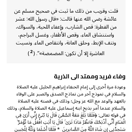
قلت وقريب من ذلك ما ثبت في صحيح مسلم عن
عائشة رضي الله عنها قالت: «قال رسول الله: عشر
من الفطرة: قص الشارب، وإعفاء اللحية، والسواك،
واستنشاق الماء، وقص الأظفار، وغسل البراجم،
ونتف الإبط، وحلق العانة، وانتقاص الماء. ونسيت
2
العاشرة إلا أن تكون: المضمضة»”. (
)
وفاء فريد وممتد الى الذرية
وعودة مرة أخرى إلى إمام الحنفاء إبراهيم الخليل عليه الصلاة
والسلام في نموذج آخر من نماذج الصدق والصبر على الوفاء
بالعهد والوعد مع الله عز وجل؛ وذلك في قصته عليه الصلاة
والسلام عندما أمر بذبح ابنه إسماعيل عليه الصلاة والسلام، وذلك
في قوله تعالى: ﴿فَلَمَّا بَلَغَ مَعَهُ السَّعْيَ قَالَ يَا بُنَيَّ إِنِّي أَرَىٰ فِي
الْمَنَامِ أَنِّي أَذْبَحُكَ فَانظُرْ مَاذَا تَرَىٰ ۚ قَالَ يَا أَبَتِ افْعَلْ مَا تُؤْمَرُ ۖ
سَتَجِدُنِي إِن شَاءَ اللَّهُ مِنَ الصَّابِرِينَ * فَلَمَّا أَسْلَمَا وَتَلَّهُ لِلْجَبِينِ