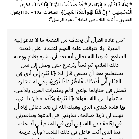
* وَنَادَيْنَاهُ أَن يَا إِبْرَاهِيمُ * قَدْ صَدَّقْتَ الرُّؤْيَا ۚ إِنَّا كَذَٰلِكَ نَجْزِي
الْمُحْسِنِينَ * إِنَّ هَٰذَا لَهُوَ الْبَلَاءُ الْمُبِينُ﴾
يقول
[الصافات: 102 – 106]
العدوي ـ أثابه الله ـ في كتابه “دعوة الرسل”:
“من عادة القرآن أن يحذف من القصة ما لا تدعو إليه
العبرة، ولا يتوقف عليه الفهم اعتمادا على فطنة
السامع؛ فيرينا الله تعالى أنه بعد أن بشره بغلام ووهبه
ذلك الغلام، ثم نشأ وترعرع حتى وصل إلى سن
يستطيع معه أن يسعى قال له: ﴿يَا بُنَيَّ إِنِّي أَرَىٰ فِي
الْمَنَامِ أَنِّي أَذْبَحُكَ فَانظُرْ مَاذَا تَرَىٰ﴾ وهي استشارة
تحمل في حناياها لواعج الألم ومثيرات الحزن والأسى،
استهلّها نبي الله بقوله: ﴿يَا بُنَيَّ﴾ وكأنه يقول: يا بني،
ويا فلذة كبدي، الذي وهبك الله لي بعد دعائي إياه أن
يهب لي ذرية صالحة، تعاونني في الدعوة وتناصرني
في إقامة دين الله، إني أرى في المنام أني أذبحك،
فما الذي أنت فاعل في ذلك البلاء..؟ وبأي عزيمة