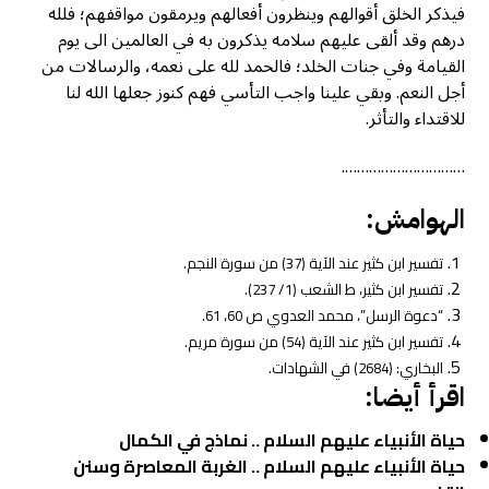
فيذكر الخلق أقوالهم وينظرون أفعالهم ويرمقون مواقفهم؛ فلله
درهم وقد ألقى عليهم سلامه يذكرون به في العالمين الى يوم
القيامة وفي جنات الخلد؛ فالحمد لله على نعمه، والرسالات من
أجل النعم. وبقي علينا واجب التأسي فهم كنوز جعلها الله لنا
للاقتداء والتأثر.
………………………….
الهوامش:
تفسير ابن كثير عند الآية (37) من سورة النجم.
تفسير ابن کثیر، ط الشعب (1/ 237).
“دعوة الرسل”، محمد العدوي ص 60، 61.
تفسير ابن كثير عند الآية (54) من سورة مريم.
البخاري: (2684) في الشهادات.
اقرأ أيضا:
حياة الأنبياء عليهم السلام .. نماذج في الكمال
حياة الأنبياء عليهم السلام .. الغربة المعاصرة وسنن