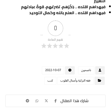
التغيير
فبهداهم اقتده .. ذِكْرُهم، تضرعُهم، قوةُ عبادتهم
فبهداهم اقتده .. العلم بالله وكمال التوحيد
0
تقييم المادة
ناصحون
2022-10-07
فقه التزكية وأعمال القلوب
كتب