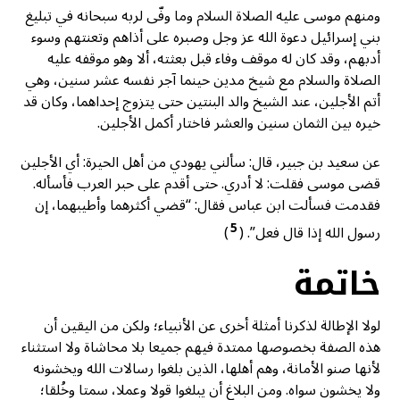
ومنهم موسى عليه الصلاة السلام وما وفّى لربه سبحانه في تبليغ
بني إسرائيل دعوة الله عز وجل وصبره على أذاهم وتعنتهم وسوء
أدبهم، وقد كان له موقف وفاء قبل بعثته، ألا وهو موقفه عليه
الصلاة والسلام مع شیخ مدين حينما آجر نفسه عشر سنين، وهي
أتم الأجلين، عند الشيخ والد البنتين حتى يتزوج إحداهما، وكان قد
خیره بين الثمان سنين والعشر فاختار أكمل الأجلين.
عن سعيد بن جبير، قال: سألني يهودي من أهل الحيرة: أي الأجلين
قضى موسى فقلت: لا أدري. حتى أقدم على حبر العرب فأسأله.
فقدمت فسألت ابن عباس فقال: “قضي أكثرهما وأطيبهما، إن
5
رسول الله إذا قال فعل”. (
)
خاتمة
لولا الإطالة لذكرنا أمثلة أخرى عن الأنبياء؛ ولكن من اليقين أن
هذه الصفة بخصوصها ممتدة فيهم جميعا بلا محاشاة ولا استثناء
لأنها صنو الأمانة، وهم أهلها، الذين بلغوا رسالات الله ويخشونه
ولا يخشون سواه. ومن البلاغ أن يبلغوا قولا وعملا، سمتا وخُلقا؛