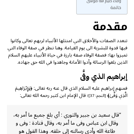
وفاء كليم الله موسى
خاتمة
مقدمة
تتعدد الصفات والأخلاق التي امتثلها الأنبياء لربهم تعالى وكانوا
فيها قدوة للبشرية الى يوم القيامة. وهنا ننظر في صفة الوفاء التي
تميزوا بها؛ فصفة الوفاء صفة بارزة في حياة الأنبياء عليهم السلام
الذين بلغوا الرسالة وأدوا الأمانة وجاهدوا في الله حق جهاده.
إبراهيم الذي وفَّى
فمنهم إبراهيم عليه السلام الذي قال عنه ربه تعالى: ﴿وَإِبْرَاهِيمَ
الَّذِي وَفَّىٰ﴾
؛ قال الإمام ابن کثیر رحمه الله تعالى:
[النجم: 37]
“قال سعيد بن جبير والثوري : أي بلغ جميع ما أمر به،
وقال ابن عباس وفى ما أمر به، وقال قتادة : وفى و
طاعة الله وأدى رسالته إلى خلقه. وهذا القول هو