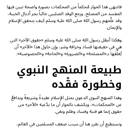
فانتهى هذا الحوار مُحكماً من المحكمات بصورة واضحة تبين فيها
المفسد من المصلح، ورجع الوفد الصليبي خائباً يجر أذيال الخيبة،
وقد علَّمهم رسول الله صلى الله عليه وسلم كيف يتحقق الإسلام
والإيمان.
وهكذا أبطل رسول الله صلى الله عليه وسلم «حقوق الآخر» التي
هي في حقيقتها فساد وخرافة وشر، وإن حاول هذا «الآخر» أن
يُغلِّفَها بـ«المصلحة» و«الضرورة» و«الحاجة» و«الخصوصية».
طبيعة المنهج النبوي
وخطورة فقْده
وهذا المنهج النبوي الدعوي يمثل الإسلام عقيدةً وشريعةً ويدافعُ
عن «المحكمات»، ويكشف بالحوار أن ما يدّعيه «الآخر» من
حقوق إنما هو فتنة وفساد وظلم وبغي.
ونستطيع أن نقرر هنا أن سبب ضعف المسلمين في العالم،