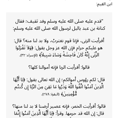
ابن القيم:
“قدم عليه صلى الله عليه وسلم وفد ثقيف؛ فقال
كنانة بن عبد ياليل لرسول الله صلى الله عليه وسلم:
أفرأيت الزنى، فإنا قوم نغتربُ، ولا بد لنا منه؟ قال:
هو عليكم حرام فإن الله عز وجل يقول: ﴿وَلاَ تَقْرَبُوا
الزِّنَى إِنَّهُ كَانَ فَاحِشَةً وَسَاءَ سَبِيلاً﴾
.
(الإسراء: ٣٢)
قالوا: أفرأيت الربا فإنه أموالنا كلها؟
قال: لكم رؤوس أموالكم؛ إن الله تعالى يقول: ﴿يَا أَيُّهَا
الَّذِينَ آمَنُوا اتَّقُوا اللَّهَ وَذَرُوا مَا بَقِيَ مِنَ الرِّبَا إِن كُنتُم
مُّؤْمِنِينَ﴾
.
(البقرة: ٢٧٨)
قالوا: أفرأيت الخمر، فإنه عصير أرضنا لا بد لنا منها؟
قال: إن الله قد حرمها. وقرأ: ﴿يَا أَيُّهَا الَّذِينَ آمَنُوا إِنَّمَا