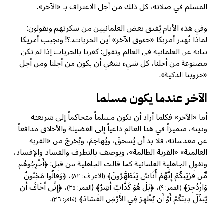
المسلم في صلاته، كل ذلك من أجل الاعتراف بـ «الآخر».
وفي هذه الأيام يُفيق بعض العلمانيين من سكرتهم ويقولون:
لماذا تُهدر أمريكا «حقوق الآخر» أين الحريات..؟! وتجيب أمريكا
نيابة عن العلمانية في العالم وتقول: كفرنا بالحريات إذا لم تكن
مصنوعة من أجلنا، كل شيء ينبغي أن يكون من أجلنا ومن أجل
«حروبنا الذكية».
الآخر عندما يكون مسلما
أما «الآخر» فكلما أراد أن يكون مسلماً متحاكماً إلى شريعته
ودينه، متميزاً في هذا العالم داعياً إلى الفضيلة والأخلاق مدافعاً
عن مقدساته، فلا بد أن يُسحقَ، ويُهاجمَ، ويُخرجَ من «القرية
العالمية» «القرية الظالمة»، ويوصف بالتطرف والفساد والإفساد،
وتقول الجاهلية العلمانية كما قالت الجاهلية من قبل: ﴿أَخْرِجُوهُم
مِّن قَرْيَتِكُمْ إِنَّهُمْ أُنَاسٌ يَتَطَهَّرُونَ﴾
، ﴿وَقَالُوا مَجْنُونٌ
(الأعراف: ٨٢)
وَازْدُجِرَ﴾
، ﴿بَلْ هُوَ كَذَّابٌ أَشِرٌ﴾ (
، ﴿إِنِّي أَخَافُ أَن
(القمر: ٩)
القمر: ٢٥)
يُبَدِّلَ دِينَكُمْ أَوْ أَن يُظْهِرَ فِي الأَرْضِ الفَسَادَ﴾
.
(غافر: ٢٦)