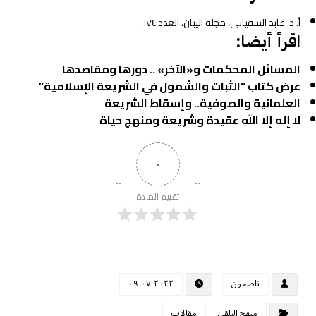
أ. د. عابد السفياني، مجلة اليبان، العدد:١٧٤.
اقرأ أيضا:
المسائل المحكمات و«الآخر» .. دورها ومقاصدها
عرض كتاب “الثبات والشمول في الشريعة الإسلامية”
العلمانية والصوفية.. وإسقاط الشريعة
لا إله إلا الله عقيدة وشريعة ومنهج حياة
٠
تقييم المادة
ناصحون
٢٠٢٢-٠٧-٠٩
منهج التلقي
مقالات