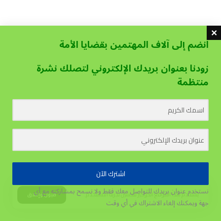
انضم إلى آلاف المهتمين بقضايا الأمة
زودنا بعنوان بريدك الإلكتروني لتصلك نشرة
منتظمة
اشترك الآن
نستخدم عنوان بريدك للتواصل معك فقط ولا نسمح بمشاركته مع أي
يستخدم هذا الموقع الكوكيز لتحسين تجربة المستخدم.
قبول وإغلاق
جهة
ويمكنك إلغاء الاشتراك في أي وقت