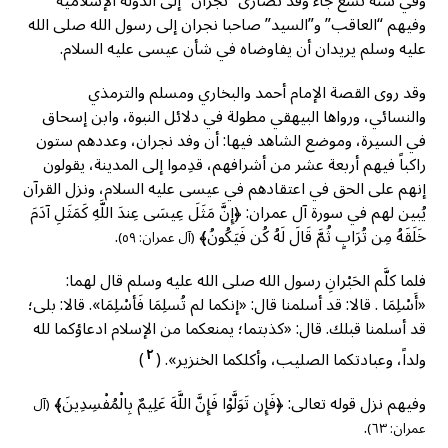
وفي سنة تسع جاء وفد نصارى “نجران” إلى الدولة الإسلامية
وفيهم “العاقب” و”السيد” صاحبا نجران إلى رسول الله صلى الله
عليه وسلم يريدان أن يفاوضاه في شأن عيسى عليه السلام.
وقد روى القصة الإمام أحمد والبخاري ومسلم والترمذي
والنسائي، ورواها البيهقي مطولة في دلائل النبوة، وابن إسحاق
في السيرة، وموضع الشاهد فيها: أن وفد نجران، وعددهم ستون
راكباً فيهم أربعة عشر من أشرافهم، قدِموا إلى المدينة، يقولون
إنهم على الحق في اعتقادهم في عيسى عليه السلام، ونزل القرآن
يُبين لهم في سورة آل عمران: ﴿إِنَّ مَثَلَ عِيسَى عِندَ اللَّهِ كَمَثَلِ آدَمَ
خَلَقَهُ مِن تُرَابٍ ثُمَّ قَالَ لَهُ كُن فَيَكُونُ﴾
.
(آل عمران: ٥٩)
فلما كلَّم الحَبْرانِ رسول الله صلى الله عليه وسلم قال لهما:
«أَسْلِمَا . قالا: قد أسلمنا قال: «إنكما لم تُسلِمَا فَأسْلِمَا». قالا: بلى؛
قد أسلمنا قبلك. قال: «كذبتما؛ يمنعكما من الإسلام ادعاؤكما لله
٢
ولداً، وعبادتكما الصليب، وأكلكما الخنزير». (
)
وفيهم نزل قوله تعالى: ﴿فَإِن تَوَلَّوْا فَإِنَّ اللَّهَ عَلِيمٌ بِالْمُفْسِدِينَ﴾
(آل
.
عمران: ٦٣)