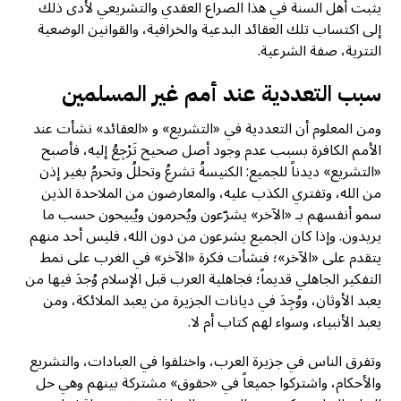
يثبت أهل السنة في هذا الصراع العقدي والتشريعي لأدى ذلك
إلى اكتساب تلك العقائد البدعية والخرافية، والقوانين الوضعية
التترية، صفة الشرعية.
سبب التعددية عند أمم غير المسلمين
ومن المعلوم أن التعددية في «التشريع» و «العقائد» نشأت عند
الأمم الكافرة بسبب عدم وجود أصل صحيح تَرْجِعُ إليه، فأصبح
«التشريع» ديدناً للجميع: الكنيسةُ تشرعُ وتحللُ وتحرمُ بغير إذن
من الله، وتفتري الكذب عليه، والمعارضون من الملاحدة الذين
سمو أنفسهم بـ «الآخر» يشرّعون ويُحرمون ويُبيحون حسب ما
يريدون. وإذا كان الجميع يشرعون من دون الله، فليس أحد منهم
يتقدم على «الآخر»؛ فنشأت فكرة «الآخر» في الغرب على نمط
التفكير الجاهلي قديماً؛ فجاهلية العرب قبل الإسلام وُجدَ فيها من
يعبد الأوثان، ووُجِدَ في ديانات الجزيرة من يعبد الملائكة، ومن
يعبد الأنبياء، وسواء لهم كتاب أم لا.
وتفرق الناس في جزيرة العرب، واختلفوا في العبادات، والتشريع
والأحكام، واشتركوا جميعاً في «حقوق» مشتركة بينهم وهي حل