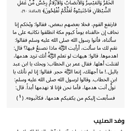
الخَمْرُ وَالمَيْسِرُ وَالأَنصَابُ وَالأَزْلامُ رِجْسٌ مِّنْ عَمَلِ
الشَّيْطَانِ فَاجْتَنِبُوهُ لَعَلَّكُمْ تُفْلِحُونَ﴾
.
(المائدة: ٩٠)
فارتفع القوم، فخلا بعضهم ببعض، فقالوا: ويْحَكم إنا
نخاف إن خالفناه يوماً كيوم مكة انطلقوا نكاتبه على ما
سألناه، فأتوا رسول الله صلى الله عليه وسلم فقالوا:
نعَم لك ما سألت، أرأيت الرَّبَّة ماذا نصنعُ فيها؟ قال:
اهدموها. قالوا: هيهات لو تعلم الرَّبَّةُ أنك تريد هدمها،
لقتلت أهلها. فقال عمر بن الخطاب: ويحك يا ابن عبد
ياليل..! ما أجهلك، إنما الرَّبَّة حجر. فقالوا: إنا لم نأتك يا
ابن الخطاب. وقالوا لرسول الله صلى الله عليه وسلم:
تولَّ أنت هدمها، فأما نحن فإنا لا نهدمها أبداً. قال:
١
فسأبعث إليكم من يكفيكم هدمها، فكاتَبوه». (
)
وفد الصليب