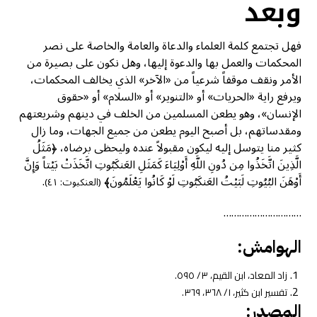
وبعد
فهل تجتمع كلمة العلماء والدعاة والعامة والخاصة على نصر
المحكمات والعمل بها والدعوة إليها، وهل نكون على بصيرة من
الأمر ونقف موقفاً شرعياً من «الآخر» الذي يخالف المحكمات،
ويرفع راية «الحريات» أو «التنوير» أو «السلام» أو «حقوق
الإنسان»، وهو يطعن المسلمين من الخلف في دينهم وشريعتهم
ومقدساتهم، بل أصبح اليوم يطعن من جميع الجهات، وما زال
كثير منا يتوسل إليه ليكون مقبولاً عنده وليحظى برضاه، ﴿مَثَلُ
الَّذِينَ اتَّخَذُوا مِن دُونِ اللَّهِ أَوْلِيَاءَ كَمَثَلِ العَنكَبُوتِ اتَّخَذَتْ بَيْتاً وَإِنَّ
أَوْهَنَ البُيُوتِ لَبَيْتُ العَنكَبُوتِ لَوْ كَانُوا يَعْلَمُونَ﴾
.
(العنكبوت: ٤١)
…………………………
الهوامش:
زاد المعاد، ابن القيم، ٣/ ٥٩٥.
تفسير ابن كثير، ١/ ٣٦٨، ٣٦٩.
المصدر: