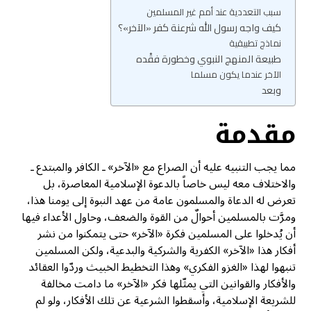
سبب التعددية عند أمم غير المسلمين
كيف واجه رسول الله شرعنة كفر «الآخر»؟
نماذج تطبيقية
طبيعة المنهج النبوي وخطورة فقْده
الآخر عندما يكون مسلما
وبعد
مقدمة
مما يجب التنبيه عليه أن الصراع مع «الآخر» ـ الكافر والمبتدع ـ
والاختلاف معه ليس خاصاً بالدعوة الإسلامية المعاصرة، بل
تعرض له الدعاة والمسلمون عامة من عهد النبوة إلى يومنا هذا،
ومرَّت بالمسلمين أحوالٌ من القوة والضعف، وحاول الأعداء فيها
أن يُدخلوا على المسلمين فكرة «الآخر» حتى يتمكنوا من نشر
أفكار هذا «الآخر» الكفرية والشركية والبدعية، ولكن المسلمين
تنبهوا لهذا «الغزو الفكري» وهذا التخطيط الخبيث وردّوا العقائد
والأفكار والقوانين التي يمثّلها فكر «الآخر» ما دامت مخالفة
للشريعة الإسلامية، وأسقطوا الشرعية عن تلك الأفكار، ولو لم