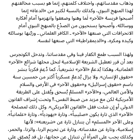
وذهاب مقدساتهم، واختلاف كلمتهم، إنما هو بسبب مخالفتهم
لهذا المنهج النبوي، وكذلك بالنسبة لكثير من «الدعاة» إنما
أصبحوا فريسة «للآخر» لَما وهنوا وضعفوا وانهزموا أمام أفكاره
ووسائله، وأصبحوا يستحيون من الصدْع بالمنهج النبوي أمام
الانحرافات التي صنعها «الآخر» ـ الكافر العلماني ـ وزيّنها بوسائله
وكيده ومكره، و«الديمقراطية» التي صنعها لنفسه.
ولهذا السبب طمع الكفار فينا وفي مقدساتنا، وتدخل الكونجرس
بعد أن قرر تعطيل الشريعة الإسلامية لتحل محلها شرائع «الآخر»
العلمانية، وهكذا يُدعمُ «الآخر» تشريعياً، كما دُعِمَ فكرياً بنشر
«حقوق الإنسان». ولا يزال يُدعمُ عسكرياً أكثر من خمسين سنة
باسم «حقوق إسرائيل» و«حقوق الآخر» في الأرض والسلام
والأمن العالمي، و«الآخر» المسلمُ يُسحق ويُقتل على الطريقة
الأمريكية لكن مع مزيد من ضبط النفس..!! وتحت إشراف القانون
الدولي أو إن شئت فقل «القانون الأمريكي». وكل ذلك لمصلحة
«الآخر» الذي تارة يكون «صليبياً»، وتارة «يهودياً»، وتارة «علمانياً».
وعلى الآخر «المسلم» أن يتنازل تارة عن «شريعته»؛ لأنها
إسلامية، وتارة عن مقدساته، وتارة عن تحريم الربا، والزنا، والخمر،
وكذلك يجب على المرأة أن تتنازل عن حجابها، بل قد يُضيّق على