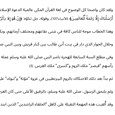
ولقد كان واضحا كل الوضوح في لغة القرآن المكي عالمية الدعوة الإسلا
أَرْسَلْنَاكَ إِلَّا رَحْمَةً لِّلْعَالَمِينَ﴾
، وقوله، جل ثناؤه: ﴿إِنْ هُوَ إِلا ذِكْرٌ ل
(الأنبياء:107)
وهذا الخطاب موجه للناس كافة في شتى بقاعهم ومختلف أزمانهم، وبكل 
وخلال الحوار الذي دار في بيت أبي طالب بين كبار قريش وبين النبي صل
وفي مطلع السنة السابعة للهجرة باشر النبي صلى الله عليه وسلم عمله 
رأسهم “قيصر” ملك الروم و”كسرى” ملك الفرس.
(3)
ثم بدأ بعد ذلك الاحتكاك بالروم البيزنطيين في غزوة “مؤتة” و”تبوك” ع
ولم يلتحق الرسول، صلى الله عليه وسلم، بالرفيق الأعلى حتى كان العر
وقد أُلقيت هذه المهمة الثقيلة على كاهل “الخلفاء الراشدين” الذين ابت