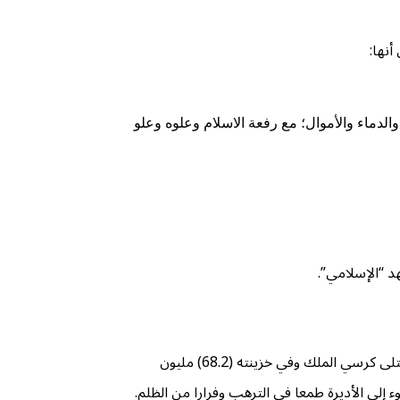
أنها:
الدماء والأموال؛ مع رفعة الاسلام وعلوه وعلو
د “الإسلامي”.
وتروي المصادر أن هؤلاء دأبوا على جباية الأموال واغتصابها من أصحابها لتدعيم مدخراتهم وإثراء كنوزهم، حتى يروى أن “كسرى خسرو” الثاني اعتلى كرسي الملك وفي خزينته (68.2) مليون