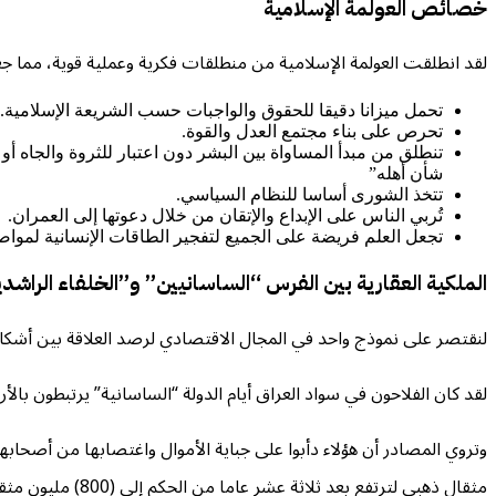
خصائص العولمة الإسلامية
لقد انطلقت العولمة الإسلامية من منطلقات فكرية وعملية قوية، مما جع
تحمل ميزانا دقيقا للحقوق والواجبات حسب الشريعة الإسلامية.
تحرص على بناء مجتمع العدل والقوة.
تنطلق من مبدأ المساواة بين البشر دون اعتبار للثروة والجاه أ
شأن أهله”
تتخذ الشورى أساسا للنظام السياسي.
تُربي الناس على الإبداع والإتقان من خلال دعوتها إلى العمران.
تجعل العلم فريضة على الجميع لتفجير الطاقات الإنسانية لمواصل
الملكية العقارية بين الفرس “الساسانيين” و”الخلفاء الراشد
لنقتصر على نموذج واحد في المجال الاقتصادي لرصد العلاقة بين أشكال 
لقد كان الفلاحون في سواد العراق أيام الدولة “الساسانية” يرتبطون بالأر
مثقال ذهبي لترتفع بعد ثلاثة عشر عاما من الحكم إلى (800) مليون مثقال ذهبي مما دفع الفلاحين إلى هجر الأرض نتيجة الإرهاق الضريبي واللجوء إلى الأديرة طمعا في الترهب وفرارا من الظلم.