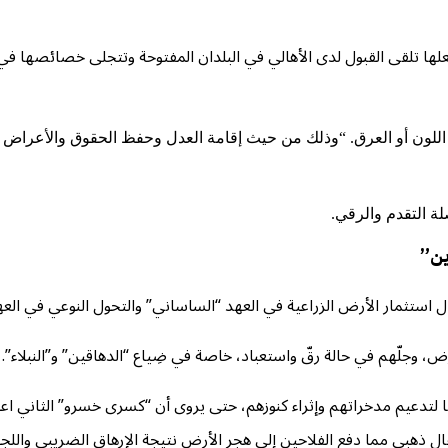
لها تلقى القبول لدى الأهالي في البلدان المفتوحة وتتجلى خصائصها في 
و اللون أو العرق. “وذلك من حيث إقامة العدل وحفظ الحقوق والأعراض و
ة التقدم والرقي.
ين”
استثمار الأرض الزراعية في العهد “الساساني” والتحول النوعي في العه
ض، وجلّهم في حالة رقّ واستعباد، خاصة في ضِياع “الدهاقين” و”النبلاء”.