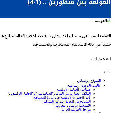
العولمة بين منظورين .. (1-4)
العولمة ليست هي مصطلحا يدل على حالة حديثة؛ فحداثة المصطلح لا تعن
سلبية في حالة الاستعمار المستخرِب والمستنزِف.
المحتويات
النموذج الإنساني
عالمية الدعوة الإسلامية
خصائص العولمة الإسلامية
الملكية العقارية بين الفرس "الساسانيين" و"الخلفاء الراشدين"
تأثير الحضارة الإسلامية في أوروبا المسيحية
التسامح في التعامل مع غير المسلم
الاستعمار ووسائل التغريب
مراحل العولمة الغربية