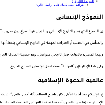
العولمة التاريخية
لقراءة البحث كاملا، على الرابط التالي:
النموذج الإنساني
إن الصراع الذي يميز التاريخ الإنساني وما يزال هو الصراع بين ضروب “ا
والمتأمل في الحقب أو الفترات المهمة في التاريخ الإنساني يلحظ أنه
وبهذا المعنى؛ فالعولمة فعل تاريخي متواصل، وهو حصيلة المعركة الجارية
وفي هذا الإطار فإن “العولمة” صفة لفعل الإنسان الصانع للتاريخ.
عالمية الدعوة الإسلامية
إن الإسلام منذ أيامه الأولى كان واضح المعالم بأنه “دين عالمي”؛ غايت
الإنسان ممزقا بين عالمين؛ أحدهما تحكمه القوانين الطبيعية الصماء، والث