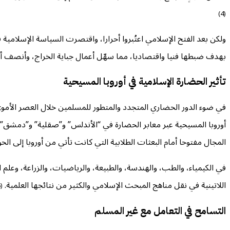
(4)
ولكن بعد الفتح الإسلامي اعتُبروا أحرارا، واقتصرت السياسة الإسلامي
بهدف ضبطها فنيا واقتصاديا، مما سهّل أعمال جباية الخراج، وأنصف 
تأثير الحضارة الإسلامية في أوروبا المسيحية
في ضوء الدور الحضاري المتجدد والمتطور للمسلمين خلال العصر الأموي و
أوروبا المسيحية عبر معابر الحضارة في “الأندلس” و”صقلية” و”دمشق” و”ف
المجال مفتوحا أمام البعثات الطلابية التي كانت تأتي من أوروبا إلى ا
في الكيمياء، والطب، والهندسة، والطبيعة، والرياضيات، والزراعة، وعلم ا
اللاتينية في نقل مناهج المبحث الإسلامي والكثير من نتائجها العلمية.
(6)
التسامح في التعامل مع غير المسلم