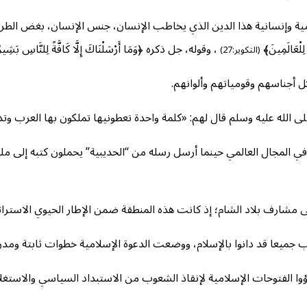
مية وإنسانية هذا الدين الذي يخاطب الإنسان، جنس الإنسان، بغض الطرف 
ِلْعَالَمِينَ﴾
، وقوله، جل ذكره ﴿وَمَا أَرْسَلْنَاكَ إِلَّا كَافَّةً لِلنَّاسِ بَشِي
(التكوير:27)
أجناسهم وقومياتهم وألوانهم.
ى الله عليه وسلم قال لهم: «كلمة واحدة تعطونيها تملكون بها العرب وتد
في المجال العالمي حينما أرسل رسله من “الحديبية” يحملون كتبه إلى مل
لى مشارف بلاد الشام؛ إذ كانت هذه المنطقة ضمن الإطار الحيوي الاسترات
ب جميعا قد دانوا بالإسلام، ووضعت الدعوة الإسلامية خطوات ثابتة ومدر
دؤوا الفتوحات الإسلامية لإنقاذ الشعوب من الاستبداد السياسي والاستغلا