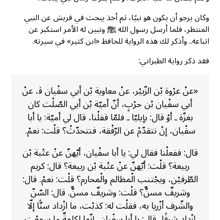
وكان يرجو أن يكون هو نبيًا، ثم أخذ يبحث في قريش عن النبي
المنتظر، فلما أرسل رسول الله ﷺ وتبين له الأمر استكبر عن
اتباعه.. وأذكر لك هذه الرواية للحافظ «ابن كثير» في سيرته.
فقد ذكر رواية الطبراني:
«عنْ عرْوة بْن الزّبيْر، عنْ معاوية بْن أبي سفْيان ﭬ، عنْ
أبي سفْيان بْن حرْبٍ، أنّ أميّة بْن أبي الصّلْت كان
بغزّة ـ أوْ قال: بإيليّا ـ فلمّا قفلْنا، قال لي أميّة: يا أبا
سفْيان، إنْ نتقدّمْ عن الرّفْقة، فنتحدّثْ؟ قلْت: نعمْ.
قال: ففعلْنا فقال لي: يا أبا سفْيان، أيّهنّ عنْ عتْبة بْن
ربيعة؟ قلْت: أيّهنّ عنْ عتْبة بْن ربيعة؟ قال: كريم
الطّرفيْن، ويجْتنب الْمظالم والْمحارم؟ قلْت: نعمْ. قال:
وشريفٌ مسنٌّ؟ قلْت: وشريفٌ مسنٌّ. قال: السّنّ
والشّرف أزْريا به، فقلْت له: كذبْت، ما ازْداد سنًّا إلّا
ازْداد شرفًا، قال: يا أبا سفْيان، إنّها لكلمةٌ ما سمعْت