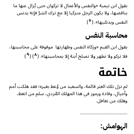
يقول ابن تيمية «والنفس والأعمال لا تزكوان حتى يُزال عنها ما
يناقضها، ولا يكون الرجل متزكيا إلا مع ترك الشرّ فإنه يدنس
٧
النفس ويدسّيها». (
)
محاسبة النفس
يقول ابن القيم «وزكاة النفس وطهارتها موقوفة على محاسبتها،
٩
٨
فلا تزكو ولا تطهر ولا تصلح أبتة إلا بمحاسبتها». (
) (
)
خاتمة
لم تزل تلك العبَر قائمة، والسعيد من وُعظ بغيره؛ فقد هلكت أمم
وأجيال، وقادة ورموز في هذا المهلك المُردي، سلم من اتعظ،
وهلك من تغافل.
…………………………………….
الهوامش: