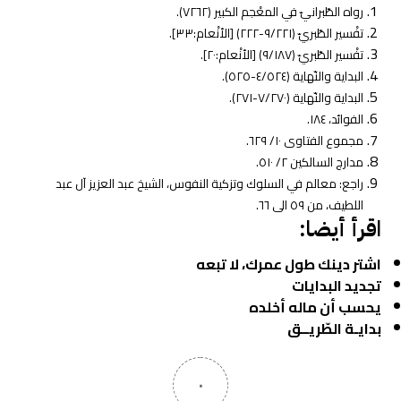
رواه الطّبرانيّ في المعْجم الكبير (٧٢٦٢).
تفْسير الطّبريّ (٩/٢٢١-٢٢٢) [الأنْعام:٣٣].
تفْسير الطّبريّ (٩/١٨٧) [الأنْعام:٢٠].
البداية والنّهاية (٤/٥٢٤-٥٢٥).
البداية والنّهاية (٧/٢٧٠-٢٧١).
الفوائد، ١٨٤.
مجموع الفتاوى ١٠/ ٦٢٩.
مدارج السالكين ٢/ ٥١٠.
راجع: معالم في السلوك وتزكية النفوس، الشيخ عبد العزيز آل عبد
اللطيف، من ٥٩ الى ٦٦.
اقرأ أيضا:
اشتر دينك طول عمرك، لا تبعه
تجديد البدايات
يحسب أن ماله أخلده
بدايـة الطّريــق
٠