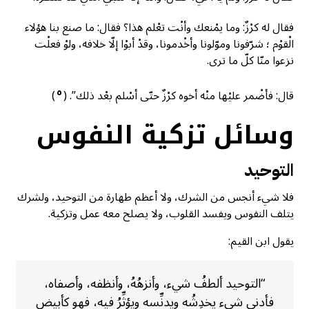
فقال له كرْزٌ: وما يمْنعك وأنْت تعْلم هذا؟ فقال: ما صنع بنا هؤلاء
الْقوْم ؛ شرّفونا وموّلونا وأخْدمونا، وقدْ أبوْا إلّا خلافه، ولوْ فعلْت
نزعوا منّا كلّ ما ترى.
٥
قال: فأضْمر عليْها منْه أخوه كرْزٌ حتّى أسْلم بعْد ذلك”. (
)
وسائل تزكية النفوس
التوحيد
فلا شيء أنجس من الشرك، ولا أعظم طهارة من التوحيد، ولشرك
يتلف النفوس ويفسد القلوب، ولا يصلح معه عمل وتزكية.
يقول ابن القيم:
“التوحيد ألطفُ شيء، وأنزهُهُ، وأنظفه، وأصفاه،
فأدنى شيء يخدِشُه ويدنِّسه ويؤثِّرُ فيه، فهو كأبيض