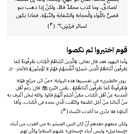
لصادقٌ، وما كذب محمّدٌ قطّ، ولكنْ إذا ذهب بنو
قصيٍّ باللّواء والْحجابة والسّقاية والنّبوّة، فماذا يكون
٢
لسائر قريْشٍ؟”. (
)
قوم اختيروا ثم نكصوا
وأما اليهود فقد قال تعالى: ﴿الَّذِينَ آتَيْنَاهُمُ الْكِتَابَ يَعْرِفُونَهُ كَمَا
يَعْرِفُونَ أَبْنَاءَهُمُ الَّذِينَ خَسِرُوا أَنْفُسَهُمْ فَهُمْ لا يُؤْمِنُونَ﴾
..
[الأنْعام:٢٠]
روى «الطبري» في تفسيرها هذه الرواية: «عنْ ابْن جريْجٍ قوْله:
﴿يَعْرِفُونَهُ كَمَا يَعْرِفُونَ أَبْنَاءَهُمُ﴾ ، يعْني النّبيّ ﷺ. قال: زعم أهْل
الْمدينة عنْ أهْل الْكتاب ممّنْ أسْلم أنّهمْ قالوا: والله لنحْن أعْرف به
منْ أبْنائنا منْ أجْل الصّفة والنّعْت الّذي نجده في الْكتاب، وأمّا
٣
أبْناؤنا فلا ندْري ما أحْدث النّساء (
).
ولكن منعهم حقدهم أنْ كان النبي المبشر به من العرب من أبناء
«إسماعيل» وليس أبناء «إسحاق» عليهم السلام! وكأن لهم