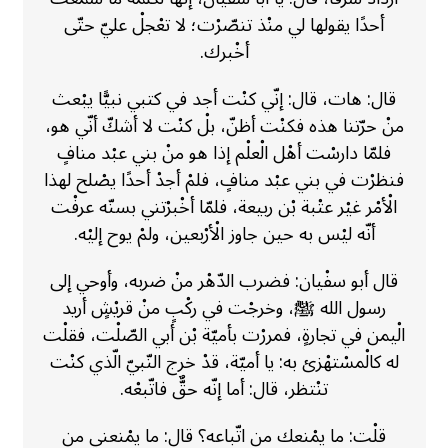
أحدًا يقولها لي منْذ تنصّرْت؛ لا تعْجلْ عليّ حتّى
أخْبرك.
قال: هات، قال: إنّي كنْت أجد في كتبي نبيًّا يبْعث
منْ حرّتنا هذه فكنْت أظنّ، بلْ كنْت لا أشكّ أنّي هو،
فلمّا دارسْت أهْل الْعلْم إذا هو منْ بني عبْد منافٍ
فنظرْت في بني عبْد منافٍ، فلمْ أجدْ أحدًا يصْلح لهذا
الْأمْر غيْر عتْبة بْن ربيعة، فلمّا أخْبرْتني بسنّه عرفْت
أنّه ليْس به حين جاوز الْأرْبعين، ولمْ يوح إليْه.
قال أبو سفْيان: فضرب الدّهْر منْ ضربه، وأوحي إلى
رسول الله ﷺ، وخرجْت في ركْبٍ منْ قريْشٍ أريد
الْيمن في تجارةٍ، فمررْت بأميّة بْن أبي الصّلْت، فقلْت
له كالْمسْتهْزئ به: يا أميّة، قدْ خرج النّبيّ الّذي كنْت
تنْتظر، قال: أما إنّه حقٌّ فاتّبعْه.
قلْت: ما يمْنعك من اتّباعه؟ قال: ما يمْنعني من