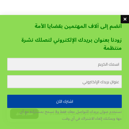
انضم إلى آلاف المهتمين بقضايا الأمة
زودنا بعنوان بريدك الإلكتروني لتصلك نشرة
منتظمة
اشترك الآن
نستخدم عنوان بريدك للتواصل معك فقط ولا نسمح بمشاركته مع أي
يستخدم هذا الموقع الكوكيز لتحسين تجربة المستخدم.
قبول وإغلاق
جهة
ويمكنك إلغاء الاشتراك في أي وقت