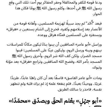
ودعا قومه للكفر والمخالفة! وحفر الحفائر يوم أحد؛ تلك التي وقع
رسول الله ﷺ في أحدها، وكلم رسول الله ﷺ يومًا فكان هذا
الحوار.
فبعد “أُحُد” لم يجد سبيلًا لهزيمة المسلمين، وأهانه قومه من
الأنصار بعد إسلامهم وكفره، فخرج إلى الشام يستعين بـ «هرقل»
ويستفزه على المسلمين فمنّاه هرقل ووعده.
وراسل «أبو عامر» المنافقين أن يبنوا بناءً ليكون مكانًا للمراسلات
بينهم وبينه ورسل الروم، وليكون عينًا على المسلمين؛ فبنوا
مسجد الضرار، ولكن كف الله شر الروم، وأحرق رسول الله ﷺ
المسجد بأمر الله، وفضح الله المنافقين وتراجع «هرقل» بعد مؤتة
وتبوك.
ومات «أبو عامر الفاسق» فاسقًا بعد أن كان راهبًا عابدًا، طريدًا
غريبًا.. ووحيدًا بعيدًا.. فلم ينفعه علمه إذ لم يزك قلبه ولم تتطهر
نفسه، فاحذر يا سالك الطريق.
«أبو جهْلٍ» يعْلم الحقّ ويصدّق «محمّدًا»