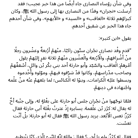
وفي شأن رؤساء النصارى جاء أيضًا من هذا خبر عجيب؛ فقد
أرسلت «نجران» وفدًا من النصارى بها إلى رسول الله ﷺ، وكان
كبراؤهم ثلاثة «العاقب» و «السيد» و «الأيهم»، وفي شأن أحدهم
جاء هذا الخبر عن شقيق أحدهم.
يقول «ابن كثير»:
“قدم وفْد نصارى نجْران ستّون راكبًا، منْهمْ أرْبعةٌ وعشْرون رجلًا
منْ أشْرافهمْ، والْأرْبعة والْعشْرون منْهمْ ثلاثة نفرٍ إليْهمْ يئول
أمْرهمْ; الْعاقب والسّيّد وأبو حارثة أحد بني بكْر بْن وائلٍ، أسْقفّهمْ
وصاحب مدْراسهمْ، وكانوا قدْ شرّفوه فيهمْ، وموّلوه وأخْدموه
وبسطوا عليْه الْكرامات، وبنوْا له الْكنائس؛ لما بلغهمْ عنْه منْ علْمه
واجْتهاده في دينهمْ.
فلمّا توجّهوا منْ نجْران جلس أبو حارثة على بغْلةٍ له، وإلى جنْبه أخٌ
له يقال له: كرْز بْن علْقمة. يسايره إذْ عثرتْ بغْلة أبي حارثة فقال
كرْزٌ: تعس الْأبْعد. يريد رسول الله ﷺ فقال له أبو حارثة: بلْ أنْت
تعسْت.
فقال له كرْزٌ: ولم يا أخي؟ فقال: والله إنّه للنّبيّ الّذي كنّا ننْتظره.