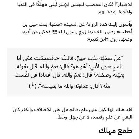
الاختيار؟! فكان التعصب للجنس الإسرائيلي مهلكًا في الدنيا
والآخرة ومذلا لهم.
وأسوق إليك هذه الرواية عن السيدة «صفية بنت حيي بن
أخطب» رضي الله عنها زوج رسول الله ﷺ تحكي عن أبيها
وعمها، روى «ابن كثير»:
“عنْ صفيّة بنْت حييٍّ، قالتْ: «..فسمعْت عمّي أبا
ياسرٍ يقول لأبي: أهْو هو؟ قال: نعمْ والله. قال تعْرفه
بعيْنه وصفته؟ قال: نعمْ والله. قال: فماذا في نفْسك
٤
منْه؟ قال: عداوته والله ما بقيت»”. (
)
لقد هلك الهالكون على علم، فالحامل على الاختلاف والكفر كان
البغي عن علم وقصد، لا عن جهل وخطأ.
طمع مهلك