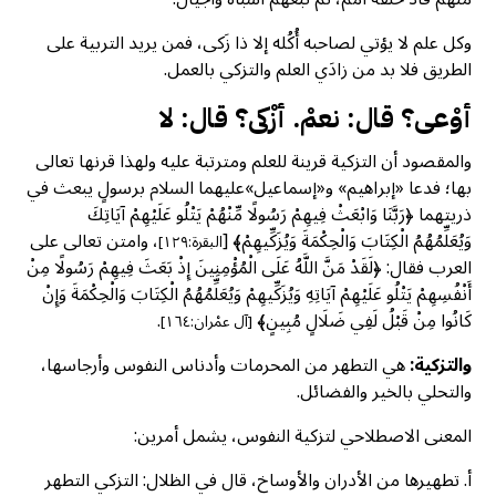
وكل علم لا يؤتي لصاحبه أُكُله إلا ذا زَكى، فمن يريد التربية على
الطريق فلا بد من زادَي العلم والتزكي بالعمل.
أوْعى؟ قال: نعمْ. أزْكى؟ قال: لا
والمقصود أن التزكية قرينة للعلم ومترتبة عليه ولهذا قرنها تعالى
بها؛ فدعا «إبراهيم» و«إسماعيل»عليهما السلام برسولٍ يبعث في
ذريتهما ﴿رَبَّنَا وَابْعَثْ فِيهِمْ رَسُولًا مِّنْهُمْ يَتْلُو عَلَيْهِمْ آيَاتِكَ
وَيُعَلِّمُهُمُ الْكِتَابَ وَالْحِكْمَةَ وَيُزَكِّيهِمْ﴾ [
، وامتن تعالى على
البقرة:١٢٩]
العرب فقال: ﴿لَقَدْ مَنَّ اللَّهُ عَلَى الْمُؤْمِنِينَ إِذْ بَعَثَ فِيهِمْ رَسُولًا مِنْ
أَنْفُسِهِمْ يَتْلُو عَلَيْهِمْ آيَاتِهِ وَيُزَكِّيهِمْ وَيُعَلِّمُهُمُ الْكِتَابَ وَالْحِكْمَةَ وَإِنْ
كَانُوا مِنْ قَبْلُ لَفِي ضَلَالٍ مُبِينٍ﴾
.
[آل عمْران:١٦٤]
والتزكية:
هي التطهر من المحرمات وأدناس النفوس وأرجاسها،
والتحلي بالخير والفضائل.
المعنى الاصطلاحي لتزكية النفوس، يشمل أمرين:
أ‌. تطهيرها من الأدران والأوساخ، قال في الظلال: التزكي التطهر