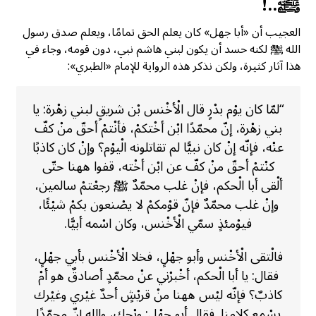
ﷺ
..!
العجيب أن «أبا جهل» كان يعلم الحق تمامًا، ويعلم صدق رسول
الله ﷺ لكنه حسد أن يكون لبني هاشم نبي، دون قومه، وجاء في
هذا آثار كثيرة، ولكن نذكر هذه الرواية للإمام «الطبري»:
“لمّا كان يوْم بدْرٍ قال الْأخْنس بْن شريقٍ لبني زهْرة: يا
بني زهْرة، إنّ محمّدًا ابْن أخْتكمْ، فأنْتمْ أحقّ منْ كفّ
عنْه، فإنّه إنْ كان نبيًّا لم تقاتلونه الْيوْم؟ وإنْ كان كاذبًا
كنْتمْ أحقّ منْ كفّ عن ابْن أخْته، قفوا ههنا حتّى
ألْقى أبا الْحكم، فإنْ غلب محمّدٌ ﷺ رجعْتمْ سالمين،
وإنْ غلب محمّدٌ فإنّ قوْمكمْ لا يصْنعون بكمْ شيْئًا،
فيوْمئذٍ سمّي الْأخْنس، وكان اسْمه أبيًّا.
فالْتقى الْأخْنس وأبو جهْلٍ، فخلا الْأخْنس بأبي جهْلٍ،
فقال: يا أبا الْحكم، أخْبرْني عنْ محمّدٍ أصادقٌ هو أمْ
كاذبٌ؟ فإنّه ليْس ههنا منْ قريْشٍ أحدٌ غيْري وغيْرك
يسْمع كلامنا. فقال أبو جهْلٍ: ويْحك، والله إنّ محمّدًا