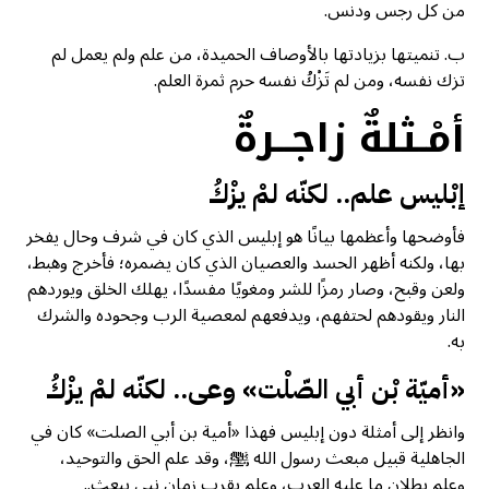
من كل رجس ودنس.
ب‌. تنميتها بزيادتها بالأوصاف الحميدة، من علم ولم يعمل لم
تزك نفسه، ومن لم تَزْكُ نفسه حرم ثمرة العلم.
أمْـثلةٌ زاجــرةٌ
إبْليس علم.. لكنّه لمْ يزْكُ
فأوضحها وأعظمها بيانًا هو إبليس الذي كان في شرف وحال يفخر
بها، ولكنه أظهر الحسد والعصيان الذي كان يضمره؛ فأخرج وهبط،
ولعن وقبح، وصار رمزًا للشر ومغويًا مفسدًا، يهلك الخلق ويوردهم
النار ويقودهم لحتفهم، ويدفعهم لمعصية الرب وجحوده والشرك
به.
«أميّة بْن أبي الصّلْت» وعى.. لكنّه لمْ يزْكُ
وانظر إلى أمثلة دون إبليس فهذا «أمية بن أبي الصلت» كان في
الجاهلية قبيل مبعث رسول الله ﷺ، وقد علم الحق والتوحيد،
وعلم بطلان ما عليه العرب، وعلم بقرب زمان نبي يبعث..