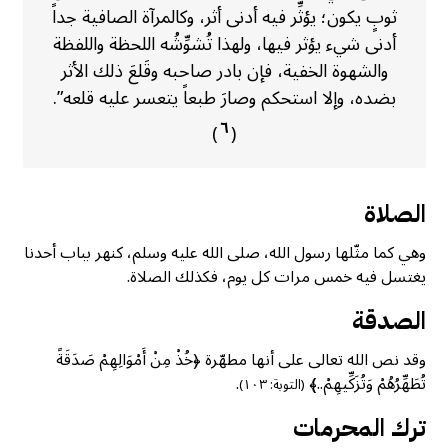
ثوبٍ يكون؛ يؤثِّر فيه أدنى أثر، وكالمرآة الصافية جداً
أدنى شيء يؤثر فيها، ولهذا تُشوِّشُه اللحظة واللفظة
والشهوة الخفية، فإن بادر صاحبه وقَلعَ ذلك الأثر
بضده، وإلا استحكم وصارَ طبعاً يتعسر عليه قلعه”.
٦
)
(
الصلاة
وهي كما مثّلها رسول الله، صلى الله عليه وسلم، كنهر بباب أحدنا
يغتسل فيه خمس مرات كل يوم، فكذلك الصلاة.
الصدقة
وقد نص الله تعالى على أنها مطهّرة ﴿خُذْ مِنْ أَمْوَالِهِمْ صَدَقَةً
تُطَهِّرُهُمْ وَتُزَكِّيهِمْ..﴾
.
(التوبة: ١٠٣)
ترك المحرمات