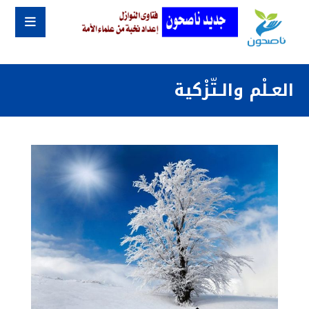
العـلْم والـتّزْكية