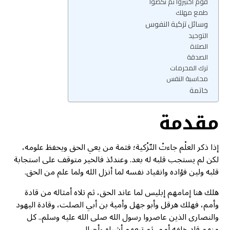
قوم اختيروا ثم نكصوا
طمع مهلك
وسائل تزكية النفوس
التوحيد
الصلاة
الصدقة
ترك المحرمات
محاسبة النفس
خاتمة
مقدمة
إذا ذكر العلْم جاءتْ التّزْكية؛ فثمة من يعي الحق ويحفظ علومه،
لكن لم يستجب قلبه له بعد. وعندئذ فالخير متوقف على استجابة
قلبه ولين فؤاده وانقياد نفسه لما أنزل الله ولما علم من الحق.
هلك هنا إمامهم إبليس لما عاند الحق، ثم تلاه أمثاله من قادة
وأمم، فهلك هرقل وأبو جهل وأمية بن أبي الصلت، وقادة اليهود
والنصارى الذين عاصروا رسول الله صلى الله عليه وسلم.. كل
منهم قاد خلفه أمم، ثم تبعهم أشباه وأجيال.