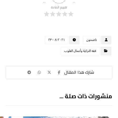
تقييم المادة
ناصحون
٢٠٢١-٠٨-٢٣
فقه التزكية وأعمال القلوب
منشورات ذات صلة ...