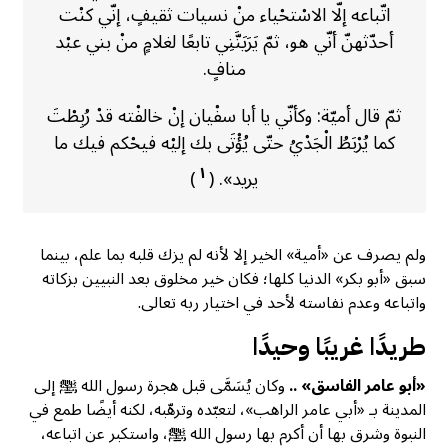
اتّباعه إلّا الاسْتحْياء منْ نسيات ثقيفٍ، إنّي كنْت
أحدّثهنّ أنّي هو، ثمّ يَرَيَنَّنِي تابعًا لغلامٍ منْ بني عبْد
منافٍ.
ثمّ قال أميّة: وكأنّي يا أبا سفْيان إنْ خالفْته قدْ رُبِطْتَ
كما يُرْبَطُ الْجَدْيُ حتّى يُؤْتَى بك إليْه فيحْكم فيك ما
١
يريد». (
)
ولم يصرف عن «أمية» الخير إلا لأنه لم يزك قلبه بما علم، بينما
سبق «أبو بكر» الدنيا كلها؛ فكان خير مخلوق بعد النبيين بزكاته
واتباعه وعدم نفاسته لأحد في اختيار ربه تعالى.
طريدًا غريبًا وحيدًا
«أبو عامر الفاسق» ..
وكان يُسَمَّى قبل هجرة رسول الله ﷺ إلى
المدينة بـ «أبي عامر الراهب»، لتعبّده وترهّبه، لكنه أيضًا طمع في
النبوة وشرق بها أن أكرم بها رسول الله ﷺ، واستكبر عن اتباعه،