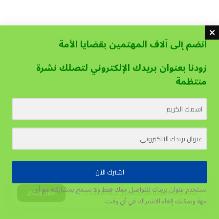
انضم إلى آلاف المهتمين بقضايا الأمة
زودنا بعنوان بريدك الإلكتروني لتصلك نشرة
منتظمة
اشترك الآن
نستخدم عنوان بريدك للتواصل معك فقط ولا نسمح بمشاركته مع أي
يستخدم هذا الموقع الكوكيز لتحسين تجربة المستخدم.
قبول وإغلاق
جهة
ويمكنك إلغاء الاشتراك في أي وقت