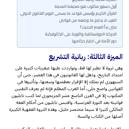
أول دستور مكتوب هو صحيفة المدينة
القرآن الكريم يؤسس قواعد ما يسمى اليوم القانون الدولي
الغرب لا يحترم ما وضعه من قوانين
متى بدأ العصر الحديث؟
الحركة البروتستانتية والثورة على الكاثوليكية
دور الأمة في اختيار حكامها
الميزة الثالثة: ربانية التشريع
وهي ثروة لا نظير لها قط، وتواردت عليها عبقريات كثيرة على
امتداد التاريخ، وذهل لها القانونيون في هذا العصر، حتى أن
السنهوري لم يملك إلا الإقرار بعظمتها وسعتها، وتأثيرها في
القوانين واضح جلي، أما الغرب المظلم فإنه لم يعرف التقنين
المكتوب إلا في القرن التاسع عشر الجريجوري لما كتب نابليون
قوانينه بعد الثورة الفرنسية، واقتبس نابليون من أحكام الفقه
المالكي كثيرا لا سيما مختصر خليل، وهذه الثروة الفقهية الكبيرة
أصلها من الكتاب والسنة.