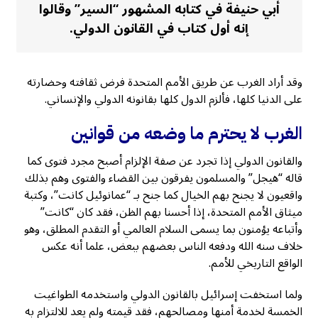
أبي حنيفة في كتابه المشهور “السير” وقالوا
إنه أول کتاب في القانون الدولي.
وقد أراد الغرب عن طريق الأمم المتحدة فرض ثقافته وحضارته
على الدنيا كلها، فألزم الدول كلها بقانونه الدولي والإنساني.
الغرب لا يحترم ما وضعه من قوانين
والقانون الدولي إذا تجرد عن صفة الإلزام أصبح مجرد فتوى كما
قاله “هيجل” والمسلمون يفرقون بين القضاء والفتوى وهم بذلك
واقعيون لا يجنح بهم الخيال كما جنح بـ “عمانوئيل كانت”، وكتبة
ميثاق الأمم المتحدة، إذا أحسنا بهم الظن، فقد كان “كانت”
وأتباعه يؤمنون بما يسمى السلام العالمي أو التقدم المطلق، وهو
خلاف سنه الله ودفعه الناس بعضهم ببعض، علما أنه عكس
الواقع التاريخي للأمم.
ولما استخفت إسرائيل بالقانون الدولي واستخدمه الطواغيت
الخمسة لخدمة أمنها ومصالحهم، فقد قيمته ولم يعد للالتزام به