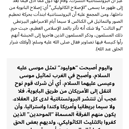
غير أن البروتستانتية انتشرت، وقام لها دول مما أدى فيما بعد
إلى ظهور ما يسمى “الإصلاح الكاثوليكي” أي: إصلاح البابوية من
داخلها، ومن المجمع عليه أن البروتستانتية ابتدأت بحركة تحطيم
الصور والتماثيل في الكنائس لا سيما أيام الامبراطور البيزنطي
“ليو الثالث” ولا شك أنه تأثر بالمد الإسلامي العظيم، حيث حرم
ذلك المسلمون، وذكر المسلمون الذين هاجروا إلى الحبشة أنهم
رأوا كنيسة فيها تصاوير فقال صلى الله عليه وسلم: (أولئك شرار
الخلق عند الله).
واليوم أصبحت “هوليود” تمثل موسى عليه
السلام، وأصبح في الغرب تماثيل موسى
وعيسى عليهما السلام، أي أن شرك قوم نوح
انتقل إلى الأمريكان من طريق البابوية، فلا
عجب أن تنتشر البروتستانتية لدى كل العقلاء،
ولا سيما بريطانيا وأمريكا وكندا واستراليا، وأن
يكون منهم الفرقة المسماة “الموحدين” الذين
كفروا بالتثليث الكاثوليكي، ولديهم بعض الحق