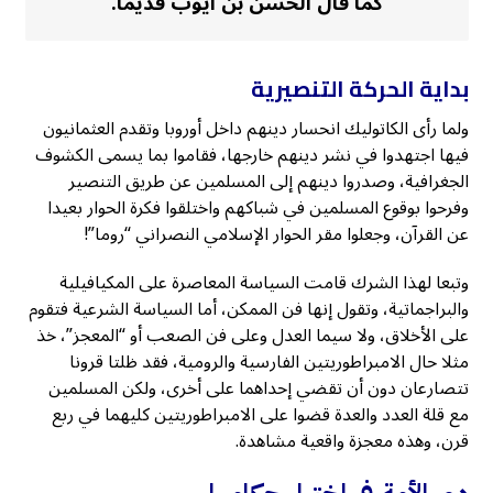
كما قال الحسن بن أيوب قديما.
بداية الحركة التنصيرية
ولما رأى الكاتوليك انحسار دينهم داخل أوروبا وتقدم العثمانيون
فيها اجتهدوا في نشر دينهم خارجها، فقاموا بما يسمى الكشوف
الجغرافية، وصدروا دينهم إلى المسلمين عن طريق التنصير
وفرحوا بوقوع المسلمين في شباكهم واختلقوا فكرة الحوار بعيدا
عن القرآن، وجعلوا مقر الحوار الإسلامي النصراني “روما”!
وتبعا لهذا الشرك قامت السياسة المعاصرة على المكيافيلية
والبراجماتية، وتقول إنها فن الممكن، أما السياسة الشرعية فتقوم
على الأخلاق، ولا سيما العدل وعلى فن الصعب أو “المعجز”، خذ
مثلا حال الامبراطوريتين الفارسية والرومية، فقد ظلتا قرونا
تتصارعان دون أن تقضي إحداهما على أخرى، ولكن المسلمين
مع قلة العدد والعدة قضوا على الامبراطوريتين كليهما في ربع
قرن، وهذه معجزة واقعية مشاهدة.