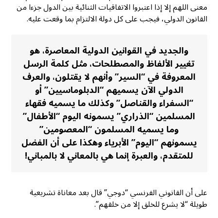
معنى اللهم إلا إذا اعتبروا الاتفاقيات الثنائية بين الدول جزءا من
القانون الدولي، فيجب على كل دولة الالتزام بما وقعت عليه.
والجديد في القوانين الدولية المعاصرة، هو
تغيير الألفاظ والمصطلحات، مثل كلمة الرسل
المعروفة في “السير” وأنهم لا يقتلون، والعرف
الدولي الآن يسميهم “الدبلوماسيين” أو
“السفراء والقناصل” وكذلك ما يسميه فقهاء
المسلمين “الذراري” يسمونه اليوم “الأطفال”
وما يسميه المسلمون “المعصومين”
يسمونهم “اليوم” الأبرياء وهكذا على أن الفضل
للمتقدم، والعبرة إنما هي بالمعاني لا بالمباني!
على أن القانوني الفرنسي “دوجي” قال بعد معاناة تشريعية
طويلة “لا يشرع للخلق إلا من خلقهم”.