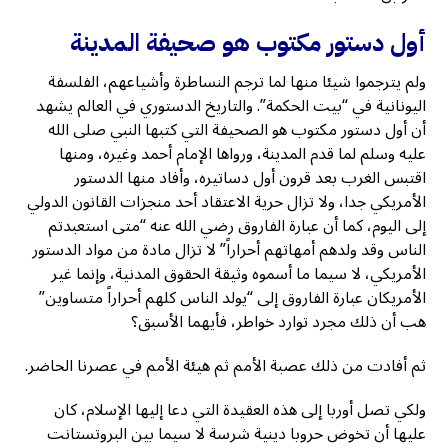
أول دستور مكتوب هو صحيفة المدينة
ولم يترجموا شيئا منها لما ترجم النساطرة وأشياعهم، الفلسفة
اليونانية في “بيت الحكمة”. والتاريخ الدستوري في العالم يشهد
أن أول دستور مكتوب هو الصحيفة التي كتبها النبي صلى الله
عليه وسلم لما قدم المدينة، ورواها الإمام أحمد وغيره، ومنها
اقتبس الغرب بعد قرون أول دساتيره، وأفاد منها الدستور
الأمريكي جدا، ولا تزال حرية الاعتقاد أحد منجزات القانون الدولي
إلى اليوم، كما أن عبارة الفاروق رضي الله عنه “متى استعبدتم
الناس وقد ولدهم أمهاتهم أحراراً” لا تزال مادة من مواد الدستور
الأمريكي، لا سيما ما أسموه وثيقة الحقوق المدنية، وإنما غير
الأمريكان عبارة الفاروق إلى “يولد الناس كلهم أحراراً متساوين”
هب أن ذلك مجرد توارد خواطر، فأيهما الأسبق؟
ثم أفادت من ذلك عصبة الأمم ثم هيئة الأمم في عصرنا الحاضر.
ولكي تصل أوربا إلى هذه العقيدة التي دعا إليها الإسلام، كان
عليها أن تخوض حروبا دينية شرسة لا سيما بين البروتستانت