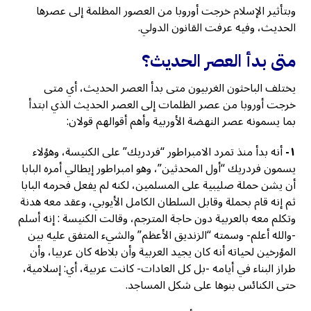
وبتأثير الإسلام خرجت أوروبا من العصور المظلمة إلى عصرها
الحديث، وفيه عرفت القانون الدولي.
متى بدأ العصر الحديث؟
يختلف الباحثون الغربيون متى بدأ العصر الحديث، أي متى
خرجت أوروبا من عصر الظلمات إلى العصر الحديث الذي ابتدأ
بما يسمونه عصر النهضة الأوربية وأهم أقوالهم قولان:
١-
أنه بدأ منذ تمرد الامبراطور “فردريك” على الكنيسة، وهؤلاء
يسمون فردريك “أول المحدثين”، وهو امبراطور إيطالي أمره البابا
أن يشن حملة صليبية على المسلمين، لكنه لم يفعل فحرمه البابا
ثم إنه قام بحملة وقابل السلطان الكامل الأيوبي، وعقد معه هدنة
وتكلم معه بالعربية دون حاجة المترجم، وقالت الكنيسة : إنه أسلم
-والله أعلم- وسمته “الزنديق الأعظم” والشيء المتفق عليه بين
المؤرخين لحياته أنه كان يجيد العربية وأن بلاطه كان عربيا، وأن
طراز البناء في أيامه -بل كل العادات- كانت عربية، أي: إسلامية،
حتى الكنائس بنوها على شكل المساجد.