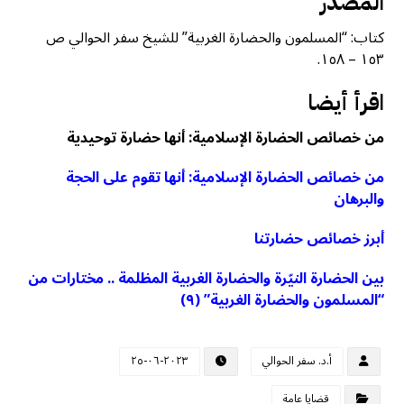
المصدر
كتاب: “المسلمون والحضارة الغربية” للشيخ سفر الحوالي ص
١٥٣ – ١٥٨.
اقرأ أيضا
من خصائص الحضارة الإسلامية: أنها حضارة توحيدية
من خصائص الحضارة الإسلامية: أنها تقوم على الحجة
والبرهان
أبرز خصائص حضارتنا
بين الحضارة النيّرة والحضارة ﺍﻟﻐﺮﺑﻴﺔ المظلمة .. مختارات من
“المسلمون والحضارة الغربية” (٩)
أ.د. سفر الحوالي
٢٠٢٣-٠٦-٢٥
قضايا عامة