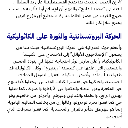
٢-
إن العصر الحديث بدأ بفتح القسطنطينية على يد السلطان
العثماني “محمد الفاتح”، والمهم أن الإسلام أو التأثر به هو سبب
خروج الغرب من عصر الظلمات، ولا يستطيع أي مؤرخ غربي
يحترم فنه إنكار ذلك.
الحركة البروتستانتية والثورة على الكاثوليكية
وأعظم حركة نصرانية هي الحركة البروتستانتية حيث دعا من
يسمون “الإصلاحيون الأوائل” إلى الاحتجاج على الكنيسة
الكاثوليكية، وأعلن مارتن لوثر احتجاجه عليها في بنوده الخمس
والتسعين التي علقها على كنيسته “ويتنبرج”، وكان الكاثوليك قد
طغوا دينياً وماديا وأصدروا صكوك الغفران لتمويل الحملات
الصليبية، واحتكروا حق تفسير الكتاب المقدس، وجعلوا لأنفسهم
حق المغفرة وحق التحلة وتحكموا في الأباطرة والملوك، كما فعلوا
بهنري الرابع، والعلماء والفنانين وغيرهم، وأحرقوا من خالفهم وهو
حي كما فعلوا بجردانو برونو، وقالوا إن من يخالف التعاليم البابوية
إنما هو مهرطق متأثر بالقرآن والمحمدية، كما فعلوا بسرفت الذي
أحرق حيا.