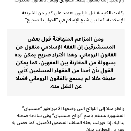
والإنجليز إنما يعملون بنظام السوابق وليس بالقانون المكتوب.
وكانت الكنيسة قبل نابليون تعتمد على كثير من الشريعة
الإسلامية، كما بين شيخ الإسلام في “الجواب الصحيح”.
ومن المزاعم المتهافتة قول بعض
المستشرقين إن الفقه الإسلامي منقول عن
القانون الروماني، وهذا افتراء صريح يمكن رده
بسهولة من المقارنة بين الفقهين، كما يمكن
القول بأن أحدا من الفقهاء المسلمين كأبي
حنيفة مثلا لم يسمع بالقانون الروماني فضلا
عن النقل منه.
وانظر مثلا إلى اللوائح التي وضعها الامبراطور “جستنيان”
المشهورة عندهم باسم “لوائح جستنيان” وهي ساذجة ضحلة
بدائية، إذا قورنت بفقه السلف المتعمق الأصيل، كما قضی به
عمر بن الخطاب مثلا.