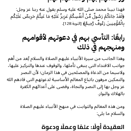
فهذا نبينا محمد صلى الله عليه وسلم يقول عنه ربنا عز وجل:
﴿لَقَدْ جَاءَكُمْ رَسُولٌ مِّنْ أَنفُسِكُمْ عَزِيزٌ عَلَيْهِ مَا عَنِتُّمْ حَرِيصٌ عَلَيْكُم
بِالْمُؤْمِنِينَ رَءُوفٌ رَّحِيمٌ﴾
.
[التوبة:128]
رابعًا: التأسي بهم في دعوتهم لأقوامهم
ومنهجهم في ذلك
وهذا الجانب من سيرة الأنبياء عليهم الصلاة والسلام يُعد من أهم
جوانب الاقتداء التي ينبغي تأملها، والوقوف عندها والتركيز عليها،
ولاسيما من الدعاة والمصلحين في هذا الزمان؛ لأن النصر
والتمكين مرهون باتباع المعالم الأساسية لدعوتهم التي قادهم الله
عز وجل بها إلى النصر والنجاة، وقضى على أعدائهم الكفرة
بالهلاك والبوار.
ومن هذه المعالم والثوابت في منهج الأنبياء عليهم الصلاة
والسلام ما يلي:
العقيدة أولًا: علمًا وعملًا ودعوة