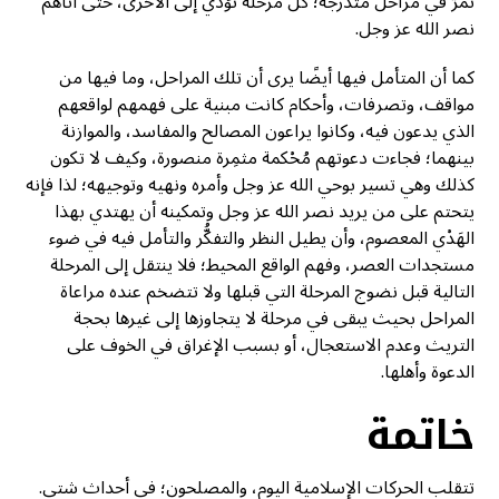
تمرّ في مراحل متدرجة؛ كل مرحلة تؤدي إلى الأخرى، حتى أتاهم
نصر الله عز وجل.
كما أن المتأمل فيها أيضًا يرى أن تلك المراحل، وما فيها من
مواقف، وتصرفات، وأحكام كانت مبنية على فهمهم لواقعهم
الذي يدعون فيه، وكانوا يراعون المصالح والمفاسد، والموازنة
بينهما؛ فجاءت دعوتهم مُحْكمة مثمِرة منصورة، وكيف لا تكون
كذلك وهي تسير بوحي الله عز وجل وأمره ونهيه وتوجيهه؛ لذا فإنه
يتحتم على من يريد نصر الله عز وجل وتمكينه أن يهتدي بهذا
الهَدْي المعصوم، وأن يطيل النظر والتفكُّر والتأمل فيه في ضوء
مستجدات العصر، وفهم الواقع المحيط؛ فلا ينتقل إلى المرحلة
التالية قبل نضوج المرحلة التي قبلها ولا تتضخم عنده مراعاة
المراحل بحيث يبقى في مرحلة لا يتجاوزها إلى غيرها بحجة
التريث وعدم الاستعجال، أو بسبب الإغراق في الخوف على
الدعوة وأهلها.
خاتمة
تتقلب الحركات الإسلامية اليوم، والمصلحون؛ في أحداث شتى.