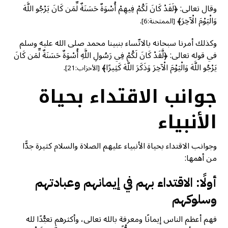
وقال تعالى: ﴿لَقَدْ كَانَ لَكُمْ فِيهِمْ أُسْوَةٌ حَسَنَةٌ لِّمَن كَانَ يَرْجُو اللَّهَ
وَالْيَوْمَ الْآخِرَ﴾
.
[الممتحنة:6]
وكذلك أمرنا سبحانه بالاتّساء بنبينا محمد صلى الله عليه وسلم
في قوله تعالى: ﴿لَّقَدْ كَانَ لَكُمْ فِي رَسُولِ اللَّهِ أُسْوَةٌ حَسَنَةٌ لِّمَن كَانَ
يَرْجُو اللَّهَ وَالْيَوْمَ الْآخِرَ وَذَكَرَ اللَّهَ كَثِيرًا﴾
.
[الأحزاب:21]
جوانب الاقتداء بحياة
الأنبياء
وجوانب الاقتداء بحياة الأنبياء عليهم الصلاة والسلام كثيرة جدًّا
من أهمها:
أولًا: الاقتداء بهم في إيمانهم وعبادتهم
وسلوكهم
فهم أعظم الناس إيمانًا ومعرفة بالله تعالى، وأكثرهم تعبُّدًا لله