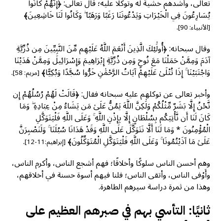
تعالى، وأشدهم خشية له وتوكُّلًا عليه؛ قال تعالى: ﴿إِنَّهُمْ كَانُوا
يُسَارِعُونَ فِي الْخَيْرَاتِ وَيَدْعُونَنَا رَغَبًا وَرَهَبًا ۖ وَكَانُوا لَنَا خَاشِعِينَ﴾
.
[الأنبياء: 90]
وقال سبحانه: ﴿أُولَٰئِكَ الَّذِينَ أَنْعَمَ اللَّهُ عَلَيْهِم مِّنَ النَّبِيِّينَ مِن ذُرِّيَّةِ
آدَمَ وَمِمَّنْ حَمَلْنَا مَعَ نُوحٍ وَمِن ذُرِّيَّةِ إِبْرَاهِيمَ وَإِسْرَائِيلَ وَمِمَّنْ هَدَيْنَا
وَاجْتَبَيْنَا ۚ إِذَا تُتْلَىٰ عَلَيْهِمْ آيَاتُ الرَّحْمَٰنِ خَرُّوا سُجَّدًا وَبُكِيًّا﴾
.
[مريم: 58]
وأخبر تعالى عن توكلهم عليه سبحانه فقال: ﴿قَالَتْ لَهُمْ رُسُلُهُمْ إِن
نَّحْنُ إِلَّا بَشَرٌ مِّثْلُكُمْ وَلَٰكِنَّ اللَّهَ يَمُنُّ عَلَىٰ مَن يَشَاءُ مِنْ عِبَادِهِ ۖ وَمَا
كَانَ لَنَا أَن نَّأْتِيَكُم بِسُلْطَانٍ إِلَّا بِإِذْنِ اللَّهِ ۚ وَعَلَى اللَّهِ فَلْيَتَوَكَّلِ
الْمُؤْمِنُونَ * وَمَا لَنَا أَلَّا نَتَوَكَّلَ عَلَى اللَّهِ وَقَدْ هَدَانَا سُبُلَنَا ۚ وَلَنَصْبِرَنَّ
عَلَىٰ مَا آذَيْتُمُونَا ۚ وَعَلَى اللَّهِ فَلْيَتَوَكَّلِ الْمُتَوَكِّلُونَ﴾
.
[إبراهيم:11-12]
وهم أحسن الناس سلوكًا وأخلاقًا؛ فهم أشجع الناس، وأكرم الناس،
وأَوْفى الناس، وأتقى الناس؛ فلنا فيهم أسوة حسنة في أخلاقهم،
وهذا من ثمرة دراسة سيرهم الطاهرة.
ثانيًا: التأسي بهم في صبرهم العظيم على