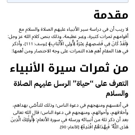
مقدمة
لا ريب أن في دراسة سير الأنبياء عليهم الصلاة والسلام مع
أقوامهم ثمرات كثيرة، وعِبر عظيمة، وذلك بنص كلام الله عز وجل:
﴿لَقَدْ كَانَ فِي قَصَصِهِمْ عِبْرَةٌ لِأُولِي الْأَلْبَابِ﴾
، وأذكر
[يوسف: 111]
في هذا المقام أهم هذه الثمرات على وجه الاختصار ومن أهمها:
من ثمرات سيرة الأنبياء
التعرف على “حياة” الرسل عليهم الصلاة
والسلام
في أنفسهم ومنهجهم في دعوة الناس؛ وذلك للتأسّي بهداهم،
وأخلاقهم، وأحوالهم، ومنهجهم في دعوة الناس؛ قال الله تعالى
بعد أن ذكر ثلة من أنبيائه ورسله في سورة الأنعام: ﴿أُولَٰئِكَ الَّذِينَ
هَدَى اللَّهُ ۖ فَبِهُدَاهُمُ اقْتَدِهْ﴾
.
[الأنعام: 90]