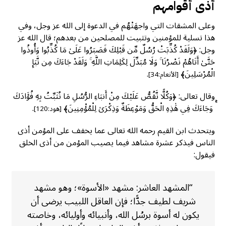
أذى أقوامهم
وعلى المشقات التي واجهَتْهُم في الدعوة إلى الله عز وجل، وفي
هذا تسلية للمؤمنين وتثبيت للمصلحين من بعدهم؛ قال الله عز
وجل: ﴿وَلَقَدْ كُذِّبَتْ رُسُلٌ مِّن قَبْلِكَ فَصَبَرُوا عَلَىٰ مَا كُذِّبُوا وَأُوذُوا
حَتَّىٰ أَتَاهُمْ نَصْرُنَا ۚ وَلَا مُبَدِّلَ لِكَلِمَاتِ اللَّهِ ۚ وَلَقَدْ جَاءَكَ مِن نَّبَإِ
الْمُرْسَلِينَ﴾
.
[الأنعام:34]
وقال تعالى: ﴿وَكُلًّا نَّقُصُّ عَلَيْكَ مِنْ أَنبَاءِ الرُّسُلِ مَا نُثَبِّتُ بِهِ فُؤَادَكَ
ۚ وَجَاءَكَ فِي هَٰذِهِ الْحَقُّ وَمَوْعِظَةٌ وَذِكْرَىٰ لِلْمُؤْمِنِينَ﴾
.
[هود:120]
ويتحدث ابن القيم رحمه الله تعالى عما يخفف على المؤمن أذى
الناس فيذكر عشرة مشاهد فيما يصيب المؤمن من أذى الخلق
فيقول:
“المشهد العاشر: مشهد «الأسوة»؛ وهو مشهد
شريف لطيف جدًّا؛ فإن العاقل اللبيب يرضى أن
يكون له أسوة برسُل الله، وأنبيائه وأوليائه، وخاصته