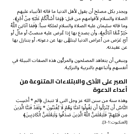
ويجدر بكل مصلح أن يقول لأهل الدنيا ما قاله الأنبياء عليهم
الصلاة والسلام لأقوامهم من قبل: ﴿وَمَا أَسْأَلُكُمْ عَلَيْهِ مِنْ أَجْرٍ﴾،
وما قاله سليمان عليه الصلاة والسلام لملكة سبأ: ﴿فَمَا آتَانِيَ اللَّهُ
خَيْرٌ مِّمَّا آتَاكُم﴾، وأن يصدع بها إذا عُرض عليه منصبٌ أو مالٌ أو
أيّ عَرَض من أعراض الدنيا ليتلهَّى بها عن دعوته، أو يتنازل بها
عن عقيدته.
وينبغي أن يتعاهد المصلحون والمربُّون هذه الصفات النبيلة في
أنفسهم وأتباعهم بالتربية والتزكية.
الصبر على الأذى والابتلاءات المتنوعة من
أعداء الدعوة
وهذه سنة من سنن الله عز وجل التي لا تتبدل ﴿الم * أَحَسِبَ
النَّاسُ أَن يُتْرَكُوا أَن يَقُولُوا آمَنَّا وَهُمْ لَا يُفْتَنُونَ * وَلَقَدْ فَتَنَّا الَّذِينَ
مِن قَبْلِهِمْ ۖ فَلَيَعْلَمَنَّ اللَّهُ الَّذِينَ صَدَقُوا وَلَيَعْلَمَنَّ الْكَاذِبِينَ﴾
.
[العنكبوت:1-3]