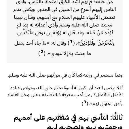
من خلقه؛ فإنهم أشد الخلق امتحانًا بالناس، وأذى
الناس إليهم أسرع من السيل في الحدور، ويكفي تدبر
قصص الأنبياء عليهم السلام مع أممهم، وشأن نبينا
محمد صلى الله عليه وسلم وأذى أعدائه له بما لم
يُؤذَه مَنْ قبله، وقد قال له وَرَقة بن نوفل «لَتُكَذَّبن.
1
ولَتُخْرَجَنَّ. ولُتْؤذَيَنَّ». (
) وقال له: «ما جاء أحد بمثل
2
ما جئت به إلا عودي». (
)
وهذا مستمر في ورثته كما كان في مورِّثهم صلى الله عليه وسلم.
أفلا يرضى العبد أن يكون له أسوة بخيار خلق الله، وخواص عباده:
الأمثل فالأمثل؟ ومن أحب معرفة ذلك فليقف على مِحَن العلماء
3
وأذى الجهال لهم». (
)
ثالثًا: التأسي بهم في شفقتهم على أممهم
ورحمتهم بهم ونصحهم لهم