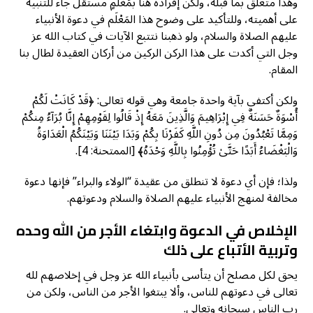
وهذا متعلِّق بما قبله، ولكن إفراده هنا بمَعْلَمٍ مستقلٍّ جاء للتنبيه
على أهميته، وللتأكيد على وضوح هذا المَعْلَم في دعوة الأنبياء
عليهم الصلاة والسلام، ولو ذهبنا نتتبع الآيات في كتاب الله عز
وجل التي أكدت على هذا الركن الركين من أركان العقيدة لطال بنا
المقام.
ولكن أكتفي بآية واحدة جامعة وهي قوله تعالى: ﴿قَدْ كَانَتْ لَكُمْ
أُسْوَةٌ حَسَنَةٌ فِي إِبْرَاهِيمَ وَالَّذِينَ مَعَهُ إِذْ قَالُوا لِقَوْمِهِمْ إِنَّا بُرَآءُ مِنكُمْ
وَمِمَّا تَعْبُدُونَ مِن دُونِ اللَّهِ كَفَرْنَا بِكُمْ وَبَدَا بَيْنَنَا وَبَيْنَكُمُ الْعَدَاوَةُ
وَالْبَغْضَاءُ أَبَدًا حَتَّىٰ تُؤْمِنُوا بِاللَّهِ وَحْدَهُ﴾ [الممتحنة: 4].
ولذا؛ فإن أي دعوة لا تنطلق من عقيدة “الولاء والبراء” فإنها دعوة
مخالفة لمنهج الأنبياء عليهم الصلاة والسلام ودعوتهم.
الإخلاص في الدعوة وابتغاء الأجر من الله وحده
وتربية الأتباع على ذلك
يحق لكل مصلح أن يتأسى بأنبياء الله عز وجل في إخلاصهم لله
تعالى في دعوتهم للناس، وألا يبتغوا الأجر من الناس، ولكن من
رب الناس سبحانه وتعالى.