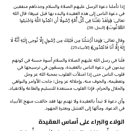
إذا تأملنا دعوة الرسل عليهم الصلاة والسلام وجدناهم متفقين
في دعوة الناس إلى هذه العقيدة والبدء بها قبل غيرها؛ قال الله
تعالى: ﴿وَلَقَدْ بَعَثْنَا فِي كُلِّ أُمَّةٍ رَّسُولًا أَنِ اعْبُدُوا اللَّهَ وَاجْتَنِبُوا
الطَّاغُوتَ﴾
.
[النحل: 36]
وقال تعالى: ﴿وَمَا أَرْسَلْنَا مِن قَبْلِكَ مِن رَّسُولٍ إِلَّا نُوحِي إِلَيْهِ أَنَّهُ لَا
إِلَٰهَ إِلَّا أَنَا فَاعْبُدُونِ﴾
.
[الأنبياء:25]
فلَنا في رسل الله عليهم الصلاة والسلام أسوة حسنة في كونهم
يبدءون في دعوة الناس بالعقيدة، ويسعَون في ترسيخها في
قلوب الناس حتى إذا امتلأت القلوب بمحبة الله عز وجل
وتعظيمه، والخوف منه، وإجلاله عز وجل؛ جاءت الأوامر والنواهي
والحلال والحرام، فإذا القلوب مستعدة للتسليم والطاعة والانقياد.
وأي دعوة لا تبدأ بالعقيدة ولا تهتم بها فقد خالفت منهج الأنبياء
في الدعوة، ومآلها إلى الفشل وبعثرة الجهود.
الولاء والبراء على أساس العقيدة