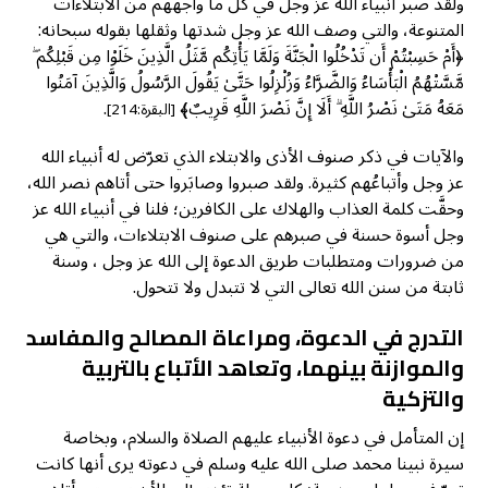
ولقد صبر أنبياء الله عز وجل في كل ما واجههم من الابتلاءات
المتنوعة، والتي وصف الله عز وجل شدتها وثقلها بقوله سبحانه:
﴿أَمْ حَسِبْتُمْ أَن تَدْخُلُوا الْجَنَّةَ وَلَمَّا يَأْتِكُم مَّثَلُ الَّذِينَ خَلَوْا مِن قَبْلِكُم ۖ
مَّسَّتْهُمُ الْبَأْسَاءُ وَالضَّرَّاءُ وَزُلْزِلُوا حَتَّىٰ يَقُولَ الرَّسُولُ وَالَّذِينَ آمَنُوا
مَعَهُ مَتَىٰ نَصْرُ اللَّهِ ۗ أَلَا إِنَّ نَصْرَ اللَّهِ قَرِيبٌ﴾
.
[البقرة:214]
والآيات في ذكر صنوف الأذى والابتلاء الذي تعرّض له أنبياء الله
عز وجل وأتباعُهم كثيرة. ولقد صبروا وصابَروا حتى أتاهم نصر الله،
وحقَّت كلمة العذاب والهلاك على الكافرين؛ فلنا في أنبياء الله عز
وجل أسوة حسنة في صبرهم على صنوف الابتلاءات، والتي هي
من ضرورات ومتطلبات طريق الدعوة إلى الله عز وجل ، وسنة
ثابتة من سنن الله تعالى التي لا تتبدل ولا تتحول.
التدرج في الدعوة، ومراعاة المصالح والمفاسد
والموازنة بينهما، وتعاهد الأتباع بالتربية
والتزكية
إن المتأمل في دعوة الأنبياء عليهم الصلاة والسلام، وبخاصة
سيرة نبينا محمد صلى الله عليه وسلم في دعوته يرى أنها كانت