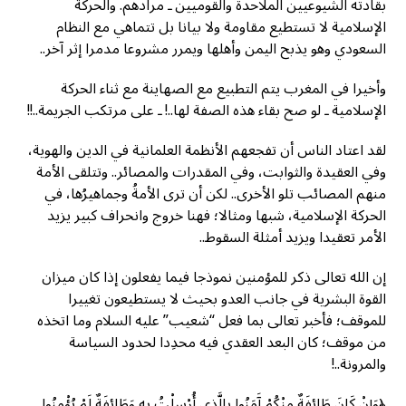
بقادته الشيوعيين الملاحدة والقوميين ـ مرادهم. والحركة
الإسلامية لا تستطيع مقاومة ولا بيانا بل تتماهي مع النظام
السعودي وهو يذبح اليمن وأهلها ويمرر مشروعا مدمرا إثر آخر..
وأخيرا في المغرب يتم التطبيع مع الصهاينة مع ثناء الحركة
الإسلامية ـ لو صح بقاء هذه الصفة لها..! ـ على مرتكب الجريمة..!!
لقد اعتاد الناس أن تفجعهم الأنظمة العلمانية في الدين والهوية،
وفي العقيدة والثوابت، وفي المقدرات والمصائر.. وتتلقى الأمة
منهم المصائب تلو الأخرى.. لكن أن ترى الأمةُ وجماهيرُها، في
الحركة الإسلامية، شبها ومثالا؛ فهنا خروج وانحراف كبير يزيد
الأمر تعقيدا ويزيد أمثلة السقوط..
إن الله تعالى ذكر للمؤمنين نموذجا فيما يفعلون إذا كان ميزان
القوة البشرية في جانب العدو بحيث لا يستطيعون تغييرا
للموقف؛ فأخبر تعالى بما فعل “شعيب” عليه السلام وما اتخذه
من موقف؛ كان البعد العقدي فيه محدِدا لحدود السياسة
والمرونة..!
﴿وَإِنْ كَانَ طَائِفَةٌ مِنْكُمْ آَمَنُوا بِالَّذِي أُرْسِلْتُ بِهِ وَطَائِفَةٌ لَمْ يُؤْمِنُوا