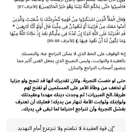
فَاصْبِرُوا حَتَّى يَحْكُمَ اللَّهُ بَيْنَنَا وَهُوَ خَيْرُ الْحَاكِمِينَ﴾
[الأعراف:87]
﴿قالَ الْمَلَأُ الَّذِينَ اسْتَكْبَرُوا مِنْ قَوْمِهِ لَنُخْرِجَنَّكَ يَا شُعَيْبُ وَالَّذِينَ
آَمَنُوا مَعَكَ مِنْ قَرْيَتِنَا أَوْ لَتَعُودُنَّ فِي مِلَّتِنَا قَالَ أَوَلَوْ كُنَّا كَارِهِينَ *
قَدِ افْتَرَيْنَا عَلَى اللَّهِ كَذِبًا إِنْ عُدْنَا فِي مِلَّتِكُمْ بَعْدَ إِذْ نَجَّانَا اللَّهُ مِنْهَا
وَمَا يَكُونُ لَنَا أَنْ نَعُودَ فِيهَا..﴾
[الأعراف: 88-89]
إنه الوقوف على الخط الذي لا يمكن التراجع عنه. والتمسك
بالعقيدة والثوابت، وليس التمييع الذي يجعل الفتن أكبر مما
يتصور أصحاب التراجع والتنازل.
حتى لو خضتَ التجربة، وكان تقديرك أنها قد تنجح ولو جزئيا
أو تخفف من وطأة الأمر على المسلمين أو تفتح لهم
طريقا..الخ المبررات؛ ثم وجدت دينك مهددا وعقيدتك
وثوابتك وثوابت الأمة تنهار من يديك؛ فعليك أن تعترف
بفشل التجرية وأن تتراجع احتراما لما تبقى في يديك..
“إن قوة العقيدة لا تتلعثم ولا تتزعزع أمام التهديد