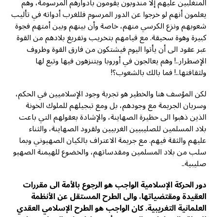
المتغلبين عليهم إلا مندوبون يقومون بأدوارهم المرسومة، وهم
يعلمون أنهم لو خرجوا عن الدور المرسوم فللغرب أدواته في تأليب
شعوبهم ونزع الكرسي منهم، خاصة وأن بينهم وبين أمتهم فجوة
كبيرة وهوة سحيقة. مع قيامهم بتخريب وتفريغ بلادهم من القوة
عبر عقود الى أن يأتوا اليوم فيشتكون من فارق القوة وظروف
الإضطرار..! وهم يعالجون في أوروبا ويتنزهون فيها وتبع لها
ولثقافتها..! فما بالك بالشعوب؟!
لكن المؤسف هنا والخطير هو تجربة وجود الإسلاميين في الحكم،
وسريان الجريمة مع وجودهم، بل ومع تبجيلهم للملوك الخونة
الذين ذهبوا الى حظيرة الصهاينة، والإشادة بعقولهم التي باعت
بلاد المسلمين للصليبيين الغربيين ولقرود الصهاينة، والثناء
عليهم والثقة فيهم. مع جريمة الاعتراف بالكيان الصهيوني وبما
سلب من بلاد المسلمين ومقدساتهم، والخضوع للهيمنة الصهيو
صليبية..
دور الحركة الإسلامية الواجب هو الرجوع بالأمة الى مقررات
العقيدة ومقتضياتها، والى الطرح المستقل عن الأنظمة
العلمانية التغريبية. كان الواجب هو الطرح الإسلامي العقدي