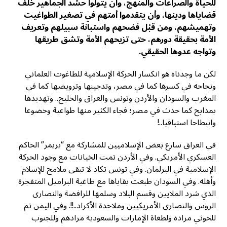
للحياة والصراعات والمنهج، وأن يتولوا حشد الجماهير خلف
قضاياها ودينها، وأن يتقدموا أمتهم في تصغير الطواغيت
وتهميشهم، ومن قبْل فضحهم واستبانة سبيلهم وتعريف
الأمة بحقيقة دورهم، حتى تزيحهم الأمة وتشق طريقها
وتواجه عدوها الحقيقي.
لكن ما وجدناه هو انكسار الحركة الإسلامية للطاغوت العلماني
ونجاحه في كسرها كما في مصر، وتدجينها وترويضها كما في
المغرب والسودان والأردن وتونس والعراق والخليج.. وتهديدها
بمذابح كما حدث في مصر؛ فجاء الكثير منها طواعية وخضوعا
وانبطاحا استباقيا..!
في العراق سارع بعض الإسلاميين للمشاركة مع “بريمر” الحاكم
العسكري الأمريكي. وفي الأردن تمت الخيانات مع وجود الحركة
الإسلامية في البرلمان. وفي تونس تكاد لا تبقى ملامح للإسلام
وأهله. وفي السودان طبعت بقاياها مع طاغية البراميل المتفجرة
الذي شرد الملايين وقسم البلاد وسلمها للرافضة والنصارى
الروس والنصارى الأمريكيين وملاحدة الأكراد..!!. وفي اليمن تم
للحوثي مراده ولطغاة الإمارات والسعودية مرادهم وللجنوب