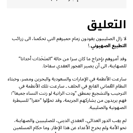
التعليق
لا زال الصليبيون يقودون زمام حميرهم التي تحكمنا، الى زرائب
التطبيع الصهيوني
..!
وقد أمروهم بإخراج ما كان سرا من حالة “المتَخَذات أخدانا”
للصهاينة، الى أن يصير الفجور العقدي سفاحا.
سارعت الأنظمة في الإمارات والسعودية والبحرين ومصر، وخبثاء
النظام العُماني القابع في الخلف ـ سارعت تلك الأنظمة في
الترحيب والتشجيع بمنطق “ودت الزانية لو زنت النساء جميعا”؛
فهم يريدون من يشاركهم الجريمة، وقد تحوَّلوا “خفرا” للسيطرة
الصهونية والصليبية.
لم يغِب الدور العدائي، العقدي الديني، للصليبيين والصهاينة،
نحو الأمة ولم يخرج الأعداء عن هذا الإطار. وما حكام المسلمين