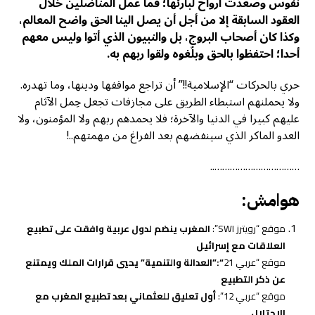
نفوس وصعدت أرواح لبارئها؛ فما عمل المناضلين خلال
العقود السابقة إلا من أجل أن يصل الينا الحق واضح المعالم،
وكذا كان أصحاب البروج، بل والنبيون الذي أتوا وليس معهم
أحدا؛ احتفظوا بالحق وبلّغوه ولقوا ربهم به.
حري بالحركات “الإسلامية!!” أن تراجع مواقفها ودينها، وما تهدره.
ولا يحملنهم استبطاء الطريق على مجازفات تجعل حِمل الآثام
عليهم كبيرا في الدنيا والآخرة؛ فلا يحمدهم ربهم ولا المؤمنون، ولا
العدو الماكر الذي سينفضهم بعد الفراغ من مهمتهم..!
……………………………..
هوامش:
موقع “رويترز SWI”:
المغرب ينضم لدول عربية وافقت على تطبيع
العلاقات مع إسرائيل
موقع “عربي 21
“:”العدالة والتنمية” يحيي قرارات الملك ويمتنع
عن ذكر التطبيع
موقع “عربي 12”:
أول تعليق للعثماني بعد تطبيع المغرب مع
الاحتلال