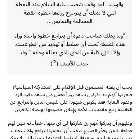
والوعيد.. لقد وقف شعيب عليه السلام عند النقطة
التي لا يملك أن يتزحزح وراءها خطوة؛ نقطة
المسالمة والتعايش…
“وما يملك صاحب دعوة أن يتراجع خطوة واحدة وراء
هذه النقطة تحت أي ضغط أو تهديد من الطواغيت،
وإلا تنازل كلية عن الحق الذي يمثله وخانه..” وقد
2
حدث للأسف (
)
يجب أن يفقه المسلمون قبل الإقدام على المشاركة السياسية؛
فيعرفوا أنهم قد يكونون شاهد زور أفحش من شاهد عقود الربا
وعقود البغايا؛ فقد يكونون شهودا على تلبيس الدين والتراجع عن
العقيدة وبيع مقدسات الأمة وإعلان خضوعها لهيمنة الكافرين..
وعليهم أن يدركوا أنهم إن شاركوا في أي منها ـ خطأ ـ ثم تبين لهم
فداحة الثمن وقدْر الضياع فيجب أن يتعلموا التراجع والانسحاب.
يجب الصدع بالحق ومعرفة الخطوط العقدية الحمراء التي لا يمكن