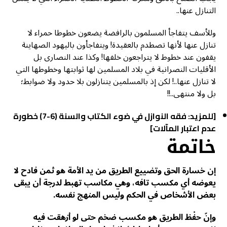
التنازل عنها..
وللأسف يتفاجأ المسلمون بالرافضة يضعون خطوطا حمراء لا
تنازل عنها لأنها تصطدم بالعقيدة! ويتفاجأون باليهود الصهاينة
يقفون عند خطوط لا يتراجعون خلفها! وكذا عند النصارى بل
الأقليات النصرانية في بلاد المسلمين لها ثوابتها وخطوطها التي
لا تنازل عنها..! لكن إذ بالمسلمين يتنازلون بلا حدود ولا ضوابط؛
بل ولا منتهى..!!
[للمزيد:
فقه النوازل في ضوء الكتاب والسنة (6-7) خطورة
عدم اعتبار المآلات
]
خاتمة
إن خسارة الحق وتضييع الطريق من يد الأمة هو ثمن فادح لا
يعوضه أي مكسب تافه، وهي مكاسب تهبط لدرجة أن يبقى
بعض الأشخاص في الحكم وليس المنهج نفسه.
وإنّ حفْظ الطريق هو مكسب ضخم حتى لو أزهقت فيه