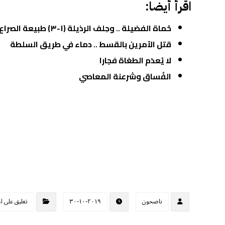
اقرأ أيضا:
حُماة الفضيلة .. وحِلف الرذيلة (١-٣) طبيعة الصراع
قتل الآمرين بالقسط .. دماء في طريق السلطة
لا يُعدَم الطغاة فجارا
الفُساق وشرعنة المعاصي
ناصحون
٢٠١٩-١٠-٣٠
تعليق على ا