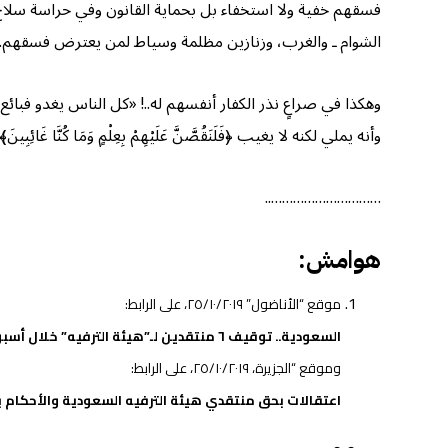
فسقهم خفية ولا استخفاء بل بحماية القانون وفي حراسة سل
الشوام ـ والغرب، وزنازين مظلمة وسياط لمن يعترض فسقهم.
وهكذا في صراعٍ نذر الكفار أنفسهم له..! «كل الناس يغدو فبائع نفسه فمعتق
وأنه يملي لكنه لا يغيب ﴿فَلَنَقُصَّنَّ عَلَيْهِمْ بِعِلْمٍ وَمَا كُنَّا غَائِبِينَ
…………………………..
هوامش:
موقع “الأناضول” ٢٥/١٠/٢٠١٩، على الرابط:
السعودية.. توقيف ٦ منتقدين لـ”هيئة الترفيه” خلال أسبوع
وموقع “الجزيرة، ٢٥/١٠/٢٠١٩، على الرابط:
اعتقالات بحق منتقدي هيئة الترفيه السعودية والأحكام ب