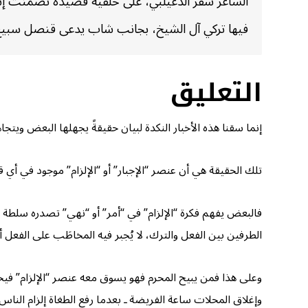
الشاعر سفر الدغيلبي، على خلفية قصيدة تضمنت إشا
فيها تركي آل الشيخ، بجانب شاب يدعى قنصل سبيع 
التعليق
إنما سقنا هذه الأخبار النكدة لبيان حقيقةً يجهلها البعض ويتجاه
تلك الحقيقة هي أن عنصر “الإجبار” أو “الإلزام” موجود في أي 
فالبعض يفهم فكرة “الإلزام” في “أمر” أو “نهي” تصدره سلطة ما، 
الطرفين بين الفعل والترك، لا يُجبر فيه المخاطَب على الفعل أو
وعلى هذا فمن يبيح المحرم فهو يسوق معه عنصر “الإلزام” فيحرّ
وإغلاق المحلات ساعة الفريضة ـ بعدما رفع الطغاة إلزام الناس