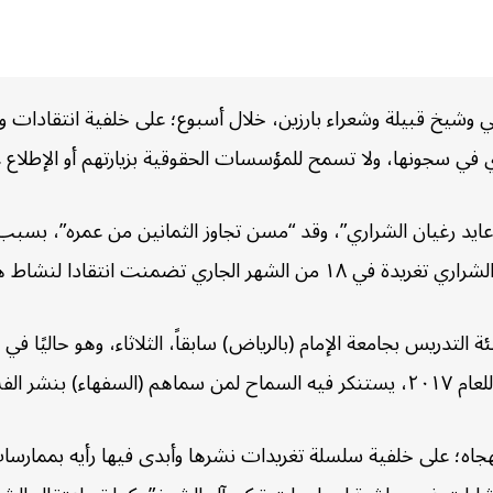
 أشخاص بينهم أكاديمي وشيخ قبيلة وشعراء بارزين، خلال أسبوع؛ على خلفية ان
أي في سجونها، ولا تسمح للمؤسسات الحقوقية بزيارتهم أو الإطلاع
يد رغيان الشراري”، وقد “مسن تجاوز الثمانين من عمره”، بسبب تغ
نشاط هيئة الترفيه وما تتضمنه من ملاهٍ.
التدريس بجامعة الإمام (بالرياض) سابقاً، الثلاثاء، وهو حاليًا 
ي المجتمع”.
؛ على خلفية سلسلة تغريدات نشرها وأبدى فيها رأيه بممارسات ت