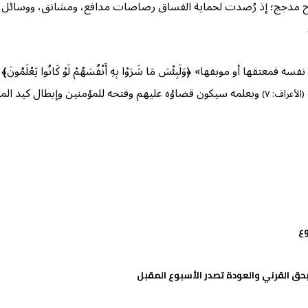
اح مدجج؛ إذ رُصدت لحماية الفساق رصاصات مدافع، ومشانق، ووسائل إ
ها أو موبقها» ﴿وَلَبِئْسَ مَا شَرَوْا بِهِ أَنْفُسَهُمْ لَوْ كَانُوا يَعْلَمُونَ﴾
﴾
وبعلمه سيكون قضاؤه عليهم وفتحه للمؤمنين وإبطال كيد المب
(الأعراف: ٧)
حق القرني والعودة تصدر الأسبوع المقبل