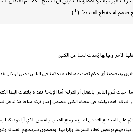
رات غير مباشرة لممارسات تركي آل الشيخ”، كما تم اعتقال الشا
١
صمم له مقطع الفيديو”. (
)
لها الآخر. وغيابها يُحدث لبسا عن الكثير.
قانون ويتضمنه أي حكم تصدره سلطة متحكمة في الناس؛ حتى لو كان هذا القا
حيث تُلزم الناس بالفعل أو الترك؛ أما الإباحة فقد لا يلتفت اليها الكثي
 الترك، نعم؛ ولكنه في معناه الكلي يتضمن إجبار تركه مباحا بلا تدخل لتح
م على المجتمع التدخل لتحريم ومنع الفجور والفسق الذي أباحوه، كما يمنع
 بها؛ فهم يرفعون غطاء الشريعة وإلزامها، ويضعون شريعتهم المبدلة ويُلز