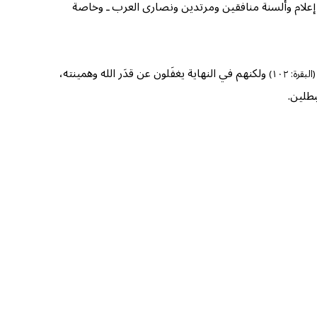
علام وألسنة منافقين ومرتدين ونصارى العرب ـ وخاصة
ولكنهم في النهاية يغفَلون عن قدَر الله وهمينته،
(البقرة: ١٠٢)
طلين.