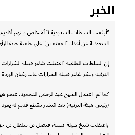
الخبر
“أوقفت السلطات السعودية ٦
السعودية عن أعداد “المعتقلين” على خلفية حرية الر
إن السلطات الطاغية “اعتقلت شاعر قبيلة الشرارات عا
الترفيه ونشر شاعر قبيلة الشرارات عايد رغيان الوردة الشراري تغريدة في ١٨ من الشهر الجاري تضمنت انتقادا ل
كما تم “اعتقال الشيخ عبد الرحمن المحمود، عضو هيئة 
(رئيس هيئة الترفيه) بعد انتشار مقطع قديم له يعود للعام ٢٠١٧، يستنكر فيه السماح لمن سماهم (السفهاء) بنشر الفساد ف
واعتقلت شيخ قبيلة عتيبة، فيصل بن سلطان بن جهجاه