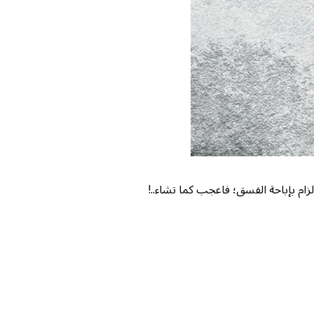
م بإباحة الفسق؛ فاعجب كما تشاء..!